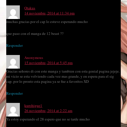
Otakus
14 noviembre, 2014 at 11:34 pm
muchas gracias por el cap lo estuve esperando mucho
que paso con el manga de 12 beast ??
Responder
Anonymous
15 noviembre, 2014 at 5:45 pm
Gracias señores di con este manga y tambien con esta genial pagina jejeje,
mi vicio se esta volviendo cada vez mas grande, y en espera para el sig
cap. por lo pronto esta pagina ya se fue a favoritos XD
Responder
kurohigue1
26 noviembre, 2014 at 2:22 am
Ya estoy esperando el 28 espero que no se tarde mucho