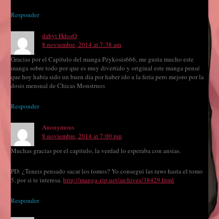
Responder
dabyt HdosO
8 noviembre, 2014 at 7:38 am
Gracias por el Capitulo del manga Pzykosis666, me gusta mucho este
manga sobre todo por que es muy divertido y original este manga pensé
que hoy había sido un buen día por haber ido a la feria pero mejoro por la
dosis mensual de Chicas Monstruos
Responder
Anonymous
8 noviembre, 2014 at 7:00 pm
Muchas gracias por el capitulo, la verdad lo esperaba con ansias.
PD: ¿Teneis pensado sacar los tomos? Yo consegui las raws hasta el tomo
5, por si te interesa.
http://manga-zip.net/archives/38429.html
Responder