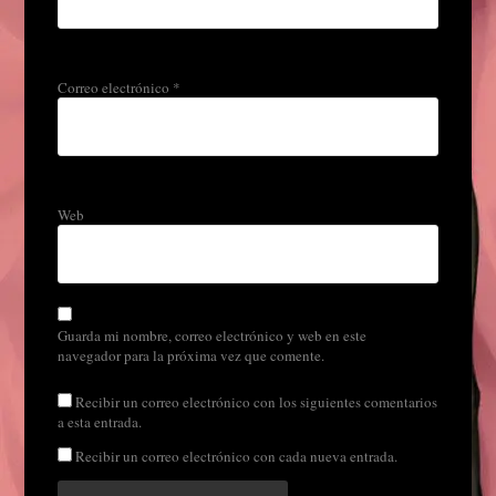
Correo electrónico
*
Web
Guarda mi nombre, correo electrónico y web en este
navegador para la próxima vez que comente.
Recibir un correo electrónico con los siguientes comentarios
a esta entrada.
Recibir un correo electrónico con cada nueva entrada.