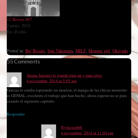
12 Bestias #07
2 junio, 2014
En «Ecchi»
Posted in:
Big Breasts
,
Inui Takemaru
,
MILF
,
Monster girl
,
Okayado
55 Comments
Anime Japones lo grande para mi y para otros
4 noviembre, 2014 at 5:05 am
Gracias lo estaba esperando un monton, el manga de las chicas mounstro
es GENIAL, excelente el trabajo que han hecho, ahora esperar no se para
cuando el siguiente capitulo.
Responder
Pzykosis666
4 noviembre, 2014 at 11:04 pm