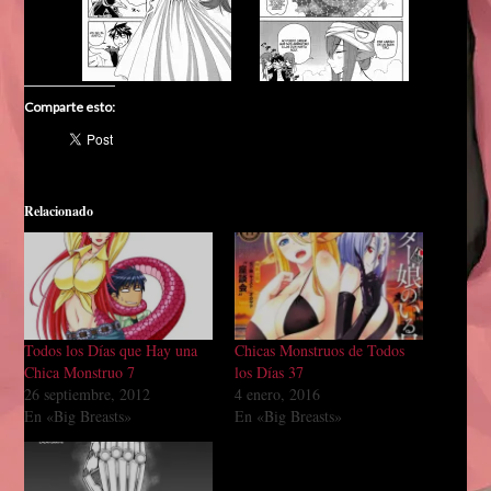
Comparte esto:
Relacionado
Todos los Días que Hay una
Chicas Monstruos de Todos
Chica Monstruo 7
los Días 37
26 septiembre, 2012
4 enero, 2016
En «Big Breasts»
En «Big Breasts»