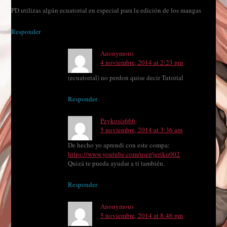
PD utilizas algún ecuatorial en especial para la edición de los mangas
Responder
Anonymous
4 noviembre, 2014 at 2:23 pm
(ecuatorial) no perdon quise decir Tutorial
Responder
Pzykosis666
5 noviembre, 2014 at 3:36 am
De hecho yo aprendi con este compa:
https://www.youtube.com/user/jeriko002
Quizá te pueda ayudar a ti también.
Responder
Anonymous
5 noviembre, 2014 at 8:46 pm