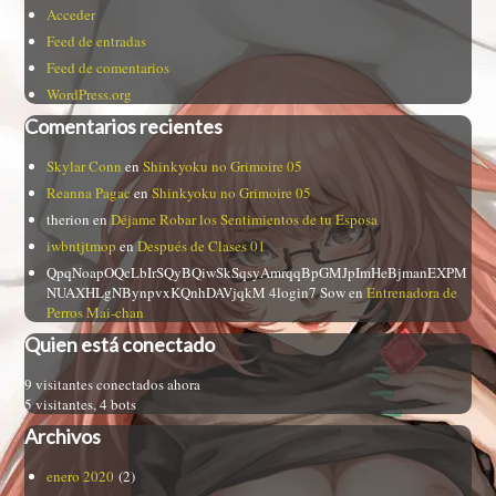
Acceder
Feed de entradas
Feed de comentarios
WordPress.org
Comentarios recientes
Skylar Conn
en
Shinkyoku no Grimoire 05
Reanna Pagac
en
Shinkyoku no Grimoire 05
therion
en
Déjame Robar los Sentimientos de tu Esposa
iwbntjtmop
en
Después de Clases 01
QpqNoapOQcLbIrSQyBQiwSkSqsyAmrqqBpGMJpImHeBjmanEXPM
NUAXHLgNBynpvxKQnhDAVjqkM 4login7 Sow
en
Entrenadora de
Perros Mai-chan
Quien está conectado
9 visitantes conectados ahora
5 visitantes,
4 bots
Archivos
enero 2020
(2)