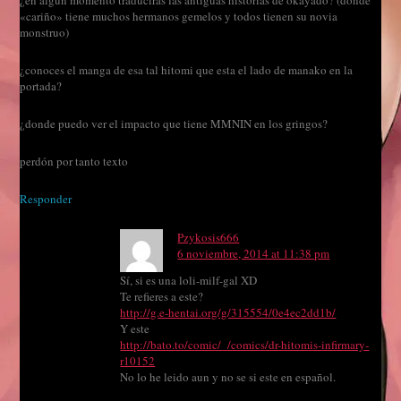
¿en algún momento traducirás las antiguas historias de okayado? (donde
«cariño» tiene muchos hermanos gemelos y todos tienen su novia
monstruo)
¿conoces el manga de esa tal hitomi que esta el lado de manako en la
portada?
¿donde puedo ver el impacto que tiene MMNIN en los gringos?
perdón por tanto texto
Responder
Pzykosis666
6 noviembre, 2014 at 11:38 pm
Sí, si es una loli-milf-gal XD
Te refieres a este?
http://g.e-hentai.org/g/315554/0e4ec2dd1b/
Y este
http://bato.to/comic/_/comics/dr-hitomis-infirmary-
r10152
No lo he leido aun y no se si este en español.