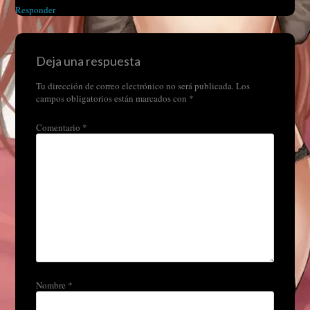
Responder
Deja una respuesta
Tu dirección de correo electrónico no será publicada.
Los
campos obligatorios están marcados con
*
Comentario
*
Nombre
*