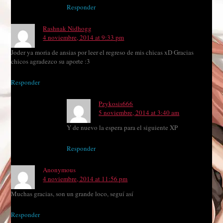
Responder
Rashnak Nidhogg
4 noviembre, 2014 at 9:33 pm
Joder ya moria de ansias por leer el regreso de mis chicas xD Gracias
chicos agradezco su aporte :3
Responder
Pzykosis666
5 noviembre, 2014 at 3:40 am
Y de nuevo la espera para el siguiente XP
Responder
Anonymous
4 noviembre, 2014 at 11:56 pm
Muchas gracias, son un grande loco, seguí así
Responder