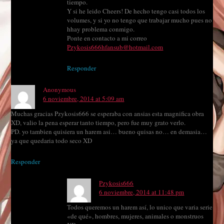
tiempo.
Y si he leido Cheers! De hecho tengo casi todos los
volumes, y si yo no tengo que trabajar mucho pues no
hhay problema conmigo.
Ponte en contacto a mi correo
Pzykosis666hfansub@hotmail.com
Responder
Anonymous
6 noviembre, 2014 at 5:09 am
Muchas gracias Pzykosis666 se esperaba con ansias esta magnifica obra
XD, valio la pena esperar tanto tiempo, pero fue muy grato verlo.
PD. yo tambien quisiera un harem asi… bueno quisas no… en demasia…
ya que quedaria todo seco XD
Responder
Pzykosis666
6 noviembre, 2014 at 11:48 pm
Todos queremos un harem así, lo unico que varia serie
«de qué», hombres, mujeres, animales o monstruos