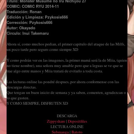
Título: Monster Musume no Iru Nichijou 27
COMIC: COMIC RYU 2014-11
Traducción: Ronan
Edición y Limpieza: Pzykosis666
Corrección: Pzykosis666
Autor: Okayado
Circulo: Inui Takemaru
Ahora sí, como muchos pedian, el primer capitulo del ataque de las Milfs,
un poco tarde pero seguro como siempre XD
Y como podrán ver en las imagenes, la primer mamá será la de Miia, (quien
no tiene nombre), una señora muy amable pero que a leguas se ve que se
trae algo entre manos y Miia tratará de evitarlo a toda costa.
Las lecturas online las pondré despues, por ahora conformense con las
descargas directas.
Que tengan un buen inicio de semana y ya saben, comenten, agradezcan o
lo que gusten.
Y COMO SIEMPRE, DISFRUTEN XD
DESCARGA
Zippyshare
|
Depositfiles
LECTURA ONLINE
Submanga
|
Batoto