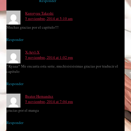
Responder
Kuroryuu Takeshi
5 noviembre, 2014 at 5:10 am
Muchas gracias por el capitulo!!!
Responder
X-Arvl-X
5 noviembre, 2014 at 1:02 pm
*Kyaaa* Me encanta esta serie, muchisisisisimas gracias por traducir el
capitulo
Responder
Beater Hernandez
5 noviembre, 2014 at 7:04 pm
gracias por el manga
Responder