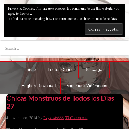
Privacy & Cookies: This site uses cookies. By continuing to use this website, you
Pzykosis666HFansub
agree to their use.
To find out more, including how to control cookies, see here:
Política de cookies
"I'm the best there is at what I do, but what I do best isn't very
nice".
Inicio
Lector Online
Descargas
English Download
Monmusu Volúmenes
Chicas Monstruos de Todos los Días
27
4 noviembre, 2014
by
Pzykosis666
55 Comments