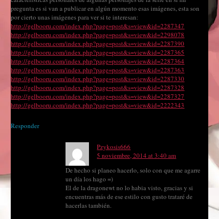
pregunta es si van a publicar en algún momento esas imágenes, esta son
por cierto unas imágenes para ver si te interesan:
http://gelbooru.com/index.php?page=post&s=view&id=2287347
http://gelbooru.com/index.php?page=post&s=view&id=2298078
http://gelbooru.com/index.php?page=post&s=view&id=2287390
http://gelbooru.com/index.php?page=post&s=view&id=2287365
http://gelbooru.com/index.php?page=post&s=view&id=2287364
http://gelbooru.com/index.php?page=post&s=view&id=2287363
http://gelbooru.com/index.php?page=post&s=view&id=2287330
http://gelbooru.com/index.php?page=post&s=view&id=2287328
http://gelbooru.com/index.php?page=post&s=view&id=2287327
http://gelbooru.com/index.php?page=post&s=view&id=2222343
Responder
Pzykosis666
5 noviembre, 2014 at 3:40 am
De hecho si planeo hacerlo, solo con que me agarre
un día los hago =)
El de la dragonewt no lo habia visto, gracias y si
encuentras más de ese estilo con gusto trataré de
hacerlas también.