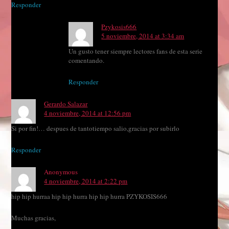
Responder
Pzykosis666
5 noviembre, 2014 at 3:34 am
Un gusto tener siempre lectores fans de esta serie
comentando.
Responder
Gerardo Salazar
4 noviembre, 2014 at 12:56 pm
Si por fin!… despues de tantotiempo salio,gracias por subirlo
Responder
Anonymous
4 noviembre, 2014 at 2:22 pm
hip hip hurraa hip hip hurra hip hip hurra PZYKOSIS666
Muchas gracias,