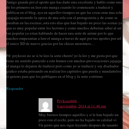
Amigo grande por el aporte que has dado eres excelente y hablo como uno
de los primeros en leer este manga cuando lo comenzaste a traducir y
publicar en el blog, aya en aquellos tiempos en que las cosas eran mas echi
jajajajja recuerdo la epoca de mia sola con el protagonista y de como se
pasaban en las escenas, asta ests dias que han bajado un poco las scenas ya
que es muy popular entre los lectores y como muchos deberian saber al ser
tan popular ya estan hablando de hacer una serie de anime por lo que
muchos empezarian a leer el manga a traves de aqui por tus aportes por sel
el unico XD de nuevo gracias por las chicas monstruos…
Pd: pzykosis no se si tu lees la serie cheers! yo la leo y me gusta por que
tiene un sentido parecido a este humor con muchas provocaciones jajajaja
el manga lo dejaron de traducir pero como yo se traducir y soy diseñador
grafico estaba pensando en realizar los capitulos que pueda y mandartelos
si quieres para que los publiques en el blog y la serie continue
Responder
Pzykosis666
6 noviembre, 2014 at 11:46 pm
Muy buenos tiempos aquellos y si le han bajado un
poco con el ecchi, pero no ha bajado su calidad =)
Un gusto que nos sigas leyendo despues de taaanto