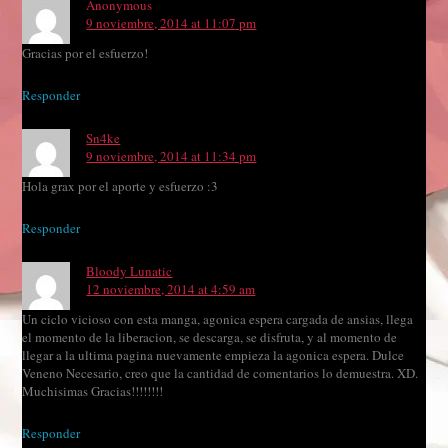
Anonymous
9 noviembre, 2014 at 11:07 pm
Gracias por el esfuerzo!
Responder
Sn4ke
9 noviembre, 2014 at 11:34 pm
Hola grax por el aporte y esfuerzo :3
Responder
Bloody Lunatic
12 noviembre, 2014 at 4:59 am
Un ciclo vicioso con esta manga, agonica espera cargada de ansias, llega
el momento de la liberacion, se descarga, se disfruta, y al momento de
llegar a la ultima pagina nuevamente empieza la agonica espera. Dulce
Veneno Necesario, creo que la cantidad de comentarios lo demuestra. XD.
Muchisimas Gracias!!!!!!!!
Responder