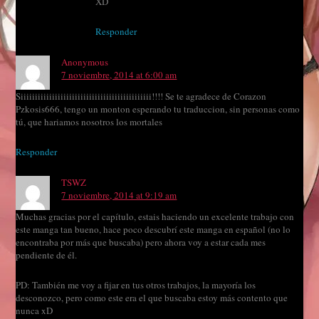
XD
Responder
Anonymous
7 noviembre, 2014 at 6:00 am
Siiiiiiiiiiiiiiiiiiiiiiiiiiiiiiiiiiiiiiiiiiiiii!!!! Se te agradece de Corazon
Pzkosis666, tengo un monton esperando tu traduccion, sin personas como
tú, que hariamos nosotros los mortales
Responder
TSWZ
7 noviembre, 2014 at 9:19 am
Muchas gracias por el capítulo, estais haciendo un excelente trabajo con
este manga tan bueno, hace poco descubrí este manga en español (no lo
encontraba por más que buscaba) pero ahora voy a estar cada mes
pendiente de él.
PD: También me voy a fijar en tus otros trabajos, la mayoría los
desconozco, pero como este era el que buscaba estoy más contento que
nunca xD