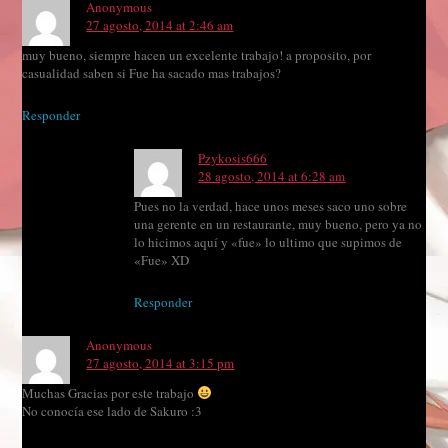
Anonymous
27 agosto, 2014 at 2:46 am
muy bueno, siempre hacen un excelente trabajo! a proposito, por
casualidad saben si Fue ha sacado mas trabajos?
Responder
Pzykosis666
28 agosto, 2014 at 6:28 am
Pues no la verdad, hace unos meses saco uno sobre
una gerente en un restaurante, muy bueno, pero ya no
lo hicimos aquí y «fue» lo ultimo que supimos de
«Fue» XD
Responder
Anonymous
27 agosto, 2014 at 3:15 pm
Muchas Gracias por este trabajo
No conocía ese lado de Sakuro :3