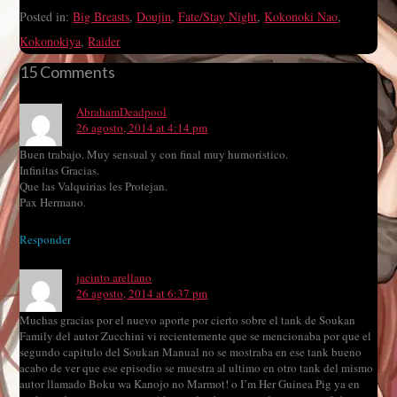
Posted in:
Big Breasts
,
Doujin
,
Fate/Stay Night
,
Kokonoki Nao
,
Kokonokiya
,
Raider
15 Comments
AbrahamDeadpool
26 agosto, 2014 at 4:14 pm
Buen trabajo. Muy sensual y con final muy humoristico.
Infinitas Gracias.
Que las Valquirias les Protejan.
Pax Hermano.
Responder
jacinto arellano
26 agosto, 2014 at 6:37 pm
Muchas gracias por el nuevo aporte por cierto sobre el tank de Soukan
Family del autor Zucchini vi recientemente que se mencionaba por que el
segundo capitulo del Soukan Manual no se mostraba en ese tank bueno
acabo de ver que ese episodio se muestra al ultimo en otro tank del mismo
autor llamado Boku wa Kanojo no Marmot! o I’m Her Guinea Pig ya en