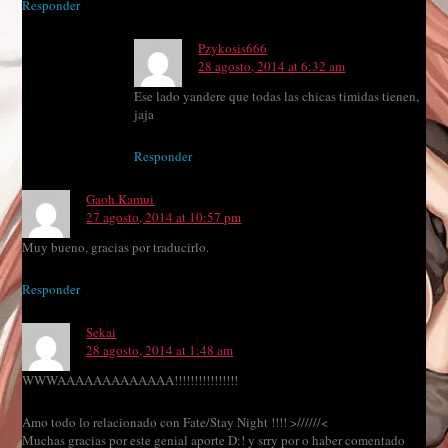
Responder
Pzykosis666
28 agosto, 2014 at 6:32 am
Ese lado yandere que todas las chicas timidas tienen,
jaja
Responder
Gaoh Kamui
27 agosto, 2014 at 10:57 pm
Muy bueno, gracias por traducirlo.
Responder
Sekai
28 agosto, 2014 at 1:48 am
WWWAAAAAAAAAAAAA!!!!!!!!!!!!!!!!
Amo todo lo relacionado con Fate/Stay Night !!!! >//////<
Muchas gracias por este genial aporte D:! y srry por o haber comentado