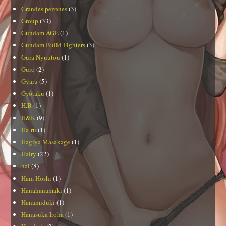
Grandes pezones
(3)
Group
(33)
Gundam AGE
(1)
Gundam Build Fighters
(3)
Gura Nyuutou
(1)
Guro
(2)
Gyaru
(5)
Gyotaku
(1)
H.B
(1)
H&K
(9)
Ha-ru
(1)
Hagiya Masakage
(1)
Hairy
(22)
hal
(8)
Ham Hoshi
(1)
Hanahanamaki
(1)
Hanamiduki
(1)
Hanasuka Iroha
(1)