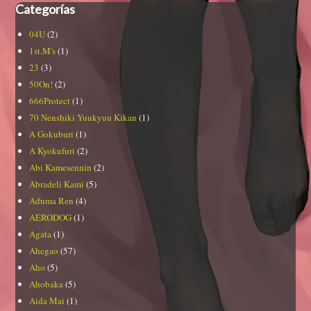
Categorías
04U
(2)
1st.M's
(1)
23
(3)
50On!
(2)
666Protect
(1)
70 Nenshiki Yuukyuu Kikan
(1)
A Gokuburi
(1)
A Kyokufuri
(2)
Abi Kamesennin
(2)
Abradeli Kami
(5)
Aduma Ren
(4)
AERODOG
(1)
Agata
(1)
Ahegao
(57)
Aho
(5)
Ahobaka
(5)
Aida Mai
(1)