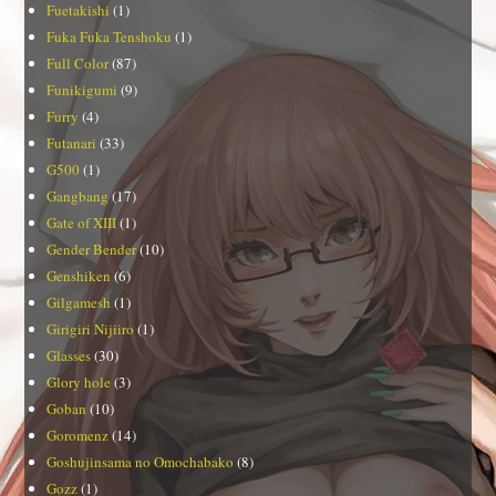
Fuetakishi
(1)
Fuka Fuka Tenshoku
(1)
Full Color
(87)
Funikigumi
(9)
Furry
(4)
Futanari
(33)
G500
(1)
Gangbang
(17)
Gate of XIII
(1)
Gender Bender
(10)
Genshiken
(6)
Gilgamesh
(1)
Girigiri Nijiiro
(1)
Glasses
(30)
Glory hole
(3)
Goban
(10)
Goromenz
(14)
Goshujinsama no Omochabako
(8)
Gozz
(1)