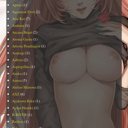
Apron
(1)
Aquarion Evol
(2)
Arai Kei
(7)
Arakure
(1)
Arcana Heart
(2)
Aroma Gaeru
(1)
Artoria Pendragon
(1)
Asanagi
(3)
Asfixia
(2)
Aspergillus
(1)
Asuka
(1)
Asuna
(5)
Atelier Maruwa
(1)
AXZ
(6)
Ayakawa Riku
(1)
Ayase Hazuki
(1)
B-RIVER
(1)
Baikou
(1)