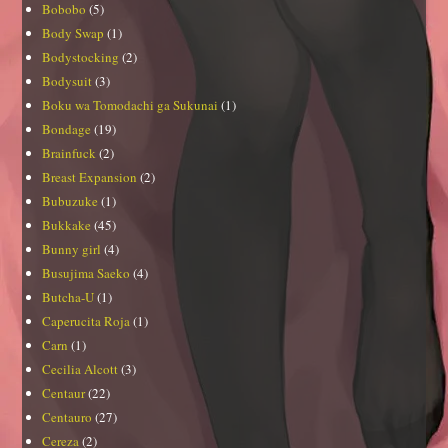
Bobobo
(5)
Body Swap
(1)
Bodystocking
(2)
Bodysuit
(3)
Boku wa Tomodachi ga Sukunai
(1)
Bondage
(19)
Brainfuck
(2)
Breast Expansion
(2)
Bubuzuke
(1)
Bukkake
(45)
Bunny girl
(4)
Busujima Saeko
(4)
Butcha-U
(1)
Caperucita Roja
(1)
Carn
(1)
Cecilia Alcott
(3)
Centaur
(22)
Centauro
(27)
Cereza
(2)