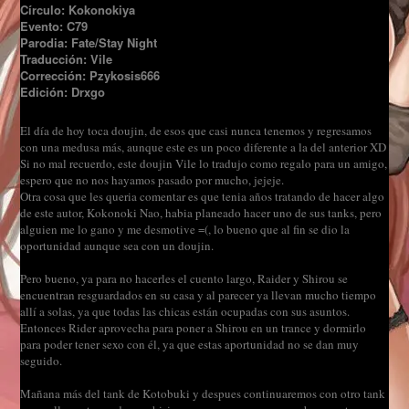
Círculo: Kokonokiya
Evento: C79
Parodia: Fate/Stay Night
Traducción: Vile
Corrección: Pzykosis666
Edición: Drxgo
El día de hoy toca doujin, de esos que casi nunca tenemos y regresamos
con una medusa más, aunque este es un poco diferente a la del anterior XD
Si no mal recuerdo, este doujin Vile lo tradujo como regalo para un amigo,
espero que no nos hayamos pasado por mucho, jejeje.
Otra cosa que les queria comentar es que tenia años tratando de hacer algo
de este autor, Kokonoki Nao, habia planeado hacer uno de sus tanks, pero
alguien me lo gano y me desmotive =(, lo bueno que al fin se dio la
oportunidad aunque sea con un doujin.
Pero bueno, ya para no hacerles el cuento largo, Raider y Shirou se
encuentran resguardados en su casa y al parecer ya llevan mucho tiempo
allí a solas, ya que todas las chicas están ocupadas con sus asuntos.
Entonces Rider aprovecha para poner a Shirou en un trance y dormirlo
para poder tener sexo con él, ya que estas aportunidad no se dan muy
seguido.
Mañana más del tank de Kotobuki y despues continuaremos con otro tank