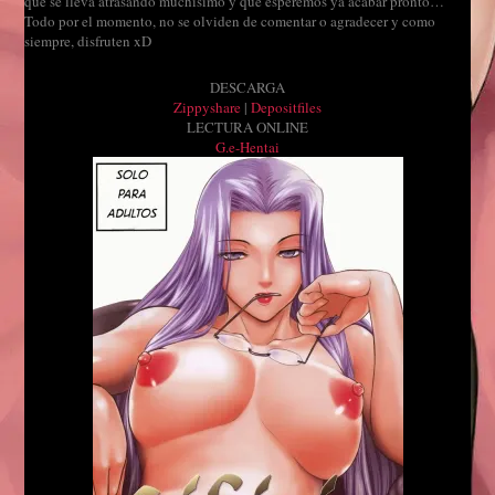
que se lleva atrasando muchisimo y que esperemos ya acabar pronto…
Todo por el momento, no se olviden de comentar o agradecer y como
siempre, disfruten xD
DESCARGA
Zippyshare
|
Depositfiles
LECTURA ONLINE
G.e-Hentai