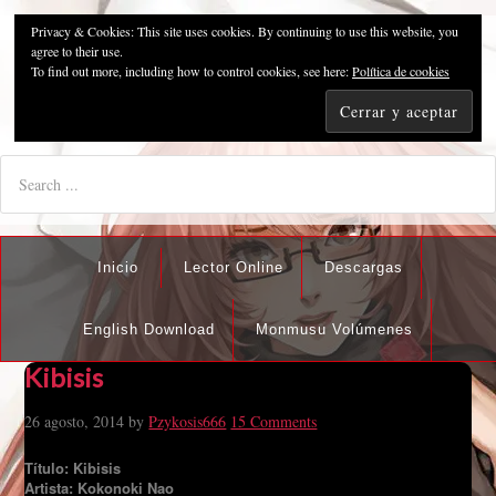
Privacy & Cookies: This site uses cookies. By continuing to use this website, you
Pzykosis666HFansub
agree to their use.
To find out more, including how to control cookies, see here:
Política de cookies
"I'm the best there is at what I do, but what I do best isn't very
nice".
Inicio
Lector Online
Descargas
English Download
Monmusu Volúmenes
Kibisis
26 agosto, 2014
by
Pzykosis666
15 Comments
Título: Kibisis
Artista: Kokonoki Nao