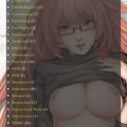
Cowgirl
(3)
CROSS HEARTS
(1)
Crossdressing
(7)
Cuckolding
(2)
Cum Eating
(2)
Cuzukago
(1)
Da Hootch
(37)
DAIGO
(1)
Daitoutaku
(1)
Dark Skin
(36)
DATE
(4)
DAW
(2)
Deepthroat
(3)
Defloration
(48)
Delantal
(2)
Demon Girl
(11)
Digital Accel Works
(5)
Digital Lover
(1)
DMMC
(26)