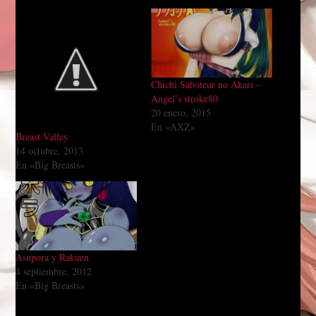
Chichi Saboteur no Akari –
Angel’s stroke80
20 enero, 2015
En «AXZ»
Breast Valley
14 octubre, 2013
En «Big Breasts»
Asupora y Rakuen
4 septiembre, 2012
En «Big Breasts»