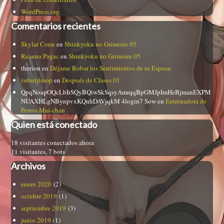
WordPress.org
Comentarios recientes
Skylar Conn
en
Shinkyoku no Grimoire 05
Reanna Pagac
en
Shinkyoku no Grimoire 05
therion
en
Déjame Robar los Sentimientos de tu Esposa
iwbntjtmop
en
Después de Clases 01
QpqNoapOQcLbIrSQyBQiwSkSqsyAmrqqBpGMJpImHeBjmanEXPM
NUAXHLgNBynpvxKQnhDAVjqkM 4login7 Sow
en
Entrenadora de
Perros Mai-chan
Quien está conectado
18 visitantes conectados ahora
11 visitantes,
7 bots
Archivos
enero 2020
(2)
octubre 2019
(1)
septiembre 2019
(3)
junio 2019
(1)