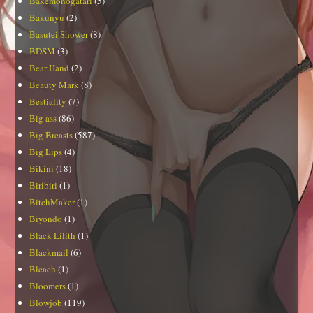
Bakemonogatari
(5)
Bakunyu
(2)
Basutei Shower
(8)
BDSM
(3)
Bear Hand
(2)
Beauty Mark
(8)
Bestiality
(7)
Big ass
(86)
Big Breasts
(587)
Big Lips
(4)
Bikini
(18)
Biribiri
(1)
BitchMaker
(1)
Biyondo
(1)
Black Lilith
(1)
Blackmail
(6)
Bleach
(1)
Bloomers
(1)
Blowjob
(119)