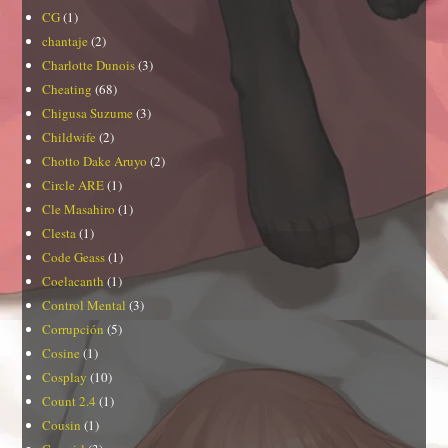
CG
(1)
chantaje
(2)
Charlotte Dunois
(3)
Cheating
(68)
Chigusa Suzume
(3)
Childwife
(2)
Chotto Dake Aruyo
(2)
Circle ARE
(1)
Cle Masahiro
(1)
Clesta
(1)
Code Geass
(1)
Coelacanth
(1)
Control Mental
(3)
Corrupción
(5)
Cosine
(1)
Cosplay
(10)
Count 2.4
(1)
Cousin
(1)