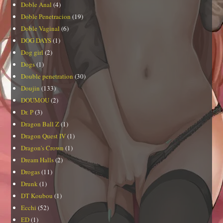
Doble Anal
(4)
Doble Penetracion
(19)
Doble Vaginal
(6)
DOG DAYS
(1)
Dog girl
(2)
Dogs
(1)
Double penetration
(30)
Doujin
(133)
DOUMOU
(2)
Dr. P
(3)
Dragon Ball Z
(1)
Dragon Quest IV
(1)
Dragon's Crown
(1)
Dream Halls
(2)
Drogas
(11)
Drunk
(1)
DT Koubou
(1)
Ecchi
(52)
ED
(1)