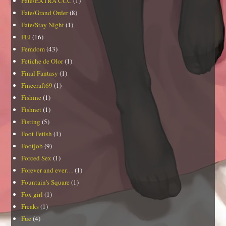
Fate/EXTRA CCC
(1)
Fate/Grand Order
(8)
Fate/Stay Night
(1)
FEI
(16)
Femdom
(43)
Fetiche de Olor
(1)
Final Fantasy
(1)
Finecraft69
(1)
Fishine
(1)
Fishnet
(1)
Fisting
(5)
Foot Fetish
(1)
Footjob
(9)
Forced Sex
(1)
Forever and ever…
(1)
Fountain's Square
(1)
Fox girl
(1)
Freaks
(1)
Fue
(4)