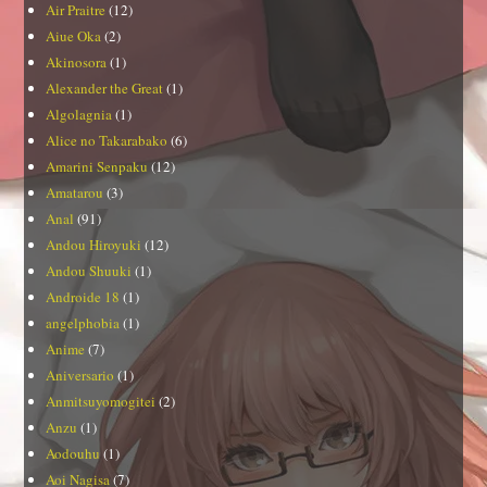
Air Praitre
(12)
Aiue Oka
(2)
Akinosora
(1)
Alexander the Great
(1)
Algolagnia
(1)
Alice no Takarabako
(6)
Amarini Senpaku
(12)
Amatarou
(3)
Anal
(91)
Andou Hiroyuki
(12)
Andou Shuuki
(1)
Androide 18
(1)
angelphobia
(1)
Anime
(7)
Aniversario
(1)
Anmitsuyomogitei
(2)
Anzu
(1)
Aodouhu
(1)
Aoi Nagisa
(7)