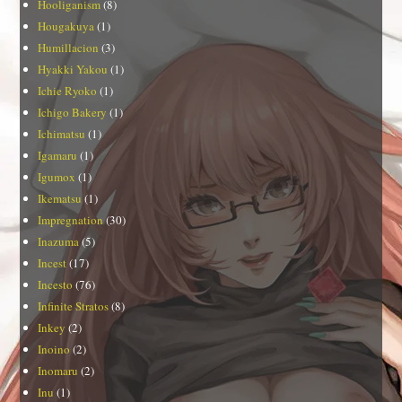
Hooliganism
(8)
Hougakuya
(1)
Humillacion
(3)
Hyakki Yakou
(1)
Ichie Ryoko
(1)
Ichigo Bakery
(1)
Ichimatsu
(1)
Igamaru
(1)
Igumox
(1)
Ikematsu
(1)
Impregnation
(30)
Inazuma
(5)
Incest
(17)
Incesto
(76)
Infinite Stratos
(8)
Inkey
(2)
Inoino
(2)
Inomaru
(2)
Inu
(1)