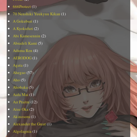
666Protect
(1)
70 Nenshiki Yuukyuu Kikan
(1)
A Gokuburi
(1)
A Kyokufuri
(2)
Abi Kamesennin
(2)
Abradeli Kami
(5)
Aduma Ren
(4)
AERODOG
(1)
Agata
(1)
Ahegao
(57)
Aho
(5)
Ahobaka
(5)
Aida Mai
(1)
Air Praitre
(12)
Aiue Oka
(2)
Akinosora
(1)
Alexander the Great
(1)
Algolagnia
(1)