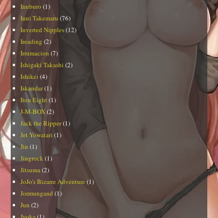
Inuburo
(1)
Inui Takemaru
(76)
Inverted Nipples
(12)
Ireading
(2)
Irrumacion
(7)
Ishigaki Takashi
(2)
Ishikei
(4)
Iskandar
(1)
Itou Eight
(1)
J-M-BOX
(2)
Jack the Ripper
(1)
Jet Yowatari
(1)
Jin
(1)
Jingrock
(1)
Jitsuma
(2)
JoJo's Bizarre Adventure
(1)
Jormungand
(1)
Jun
(2)
Jyoka
(1)