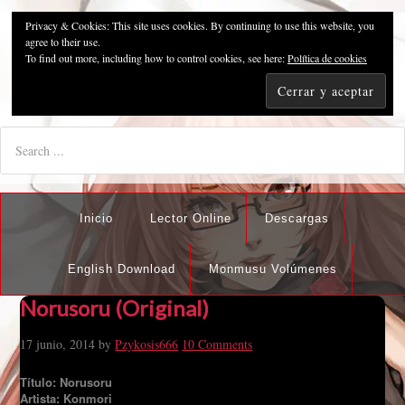
Privacy & Cookies: This site uses cookies. By continuing to use this website, you
Pzykosis666HFansub
agree to their use.
To find out more, including how to control cookies, see here:
Política de cookies
"I'm the best there is at what I do, but what I do best isn't very
nice".
Inicio
Lector Online
Descargas
English Download
Monmusu Volúmenes
Norusoru (Original)
17 junio, 2014
by
Pzykosis666
10 Comments
Título: Norusoru
Artista: Konmori