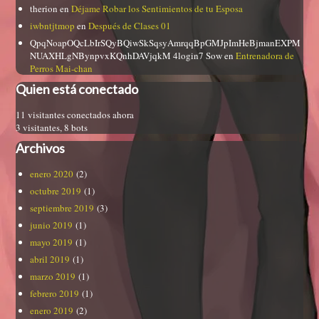
therion
en
Déjame Robar los Sentimientos de tu Esposa
iwbntjtmop
en
Después de Clases 01
QpqNoapOQcLbIrSQyBQiwSkSqsyAmrqqBpGMJpImHeBjmanEXPM
NUAXHLgNBynpvxKQnhDAVjqkM 4login7 Sow
en
Entrenadora de
Perros Mai-chan
Quien está conectado
11 visitantes conectados ahora
3 visitantes,
8 bots
Archivos
enero 2020
(2)
octubre 2019
(1)
septiembre 2019
(3)
junio 2019
(1)
mayo 2019
(1)
abril 2019
(1)
marzo 2019
(1)
febrero 2019
(1)
enero 2019
(2)