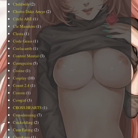
Childwife
(2)
Chotto Dake Aruyo
(2)
Circle ARE
(1)
Cle Masahiro
(1)
Clesta
(1)
Code Geass
(1)
Coelacanth
(1)
Control Mental
(3)
Corrupción
(5)
Cosine
(1)
Cosplay
(10)
Count 2.4
(1)
Cousin
(1)
Cowgirl
(3)
CROSS HEARTS
(1)
Crossdressing
(7)
Cuckolding
(2)
Cum Eating
(2)
Cuzukago
(1)