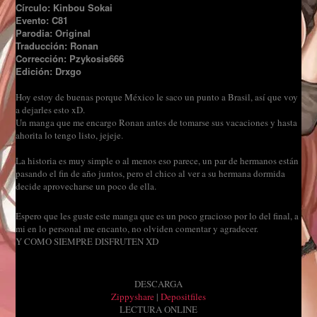
Círculo: Kinbou Sokai
Evento: C81
Parodia: Original
Traducción: Ronan
Corrección: Pzykosis666
Edición: Drxgo
Hoy estoy de buenas porque México le saco un punto a Brasil, así que voy
a dejarles esto xD.
Un manga que me encargo Ronan antes de tomarse sus vacaciones y hasta
ahorita lo tengo listo, jejeje.
La historia es muy simple o al menos eso parece, un par de hermanos están
pasando el fin de año juntos, pero el chico al ver a su hermana dormida
decide aprovecharse un poco de ella.
Espero que les guste este manga que es un poco gracioso por lo del final, a
mi en lo personal me encanto, no olviden comentar y agradecer.
Y COMO SIEMPRE DISFRUTEN XD
DESCARGA
Zippyshare
|
Depositfiles
LECTURA ONLINE