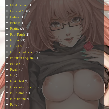
Final Fantasy
(1)
Finecraft69
(1)
Fishine
(1)
Fishnet
(1)
Fisting
(5)
Foot Fetish
(1)
Footjob
(9)
Forced Sex
(1)
Forever and ever…
(1)
Fountain's Square
(1)
Fox girl
(1)
Freaks
(1)
Fue
(4)
Fuetakishi
(1)
Fuka Fuka Tenshoku
(1)
Full Color
(87)
Funikigumi
(9)
Furry
(4)