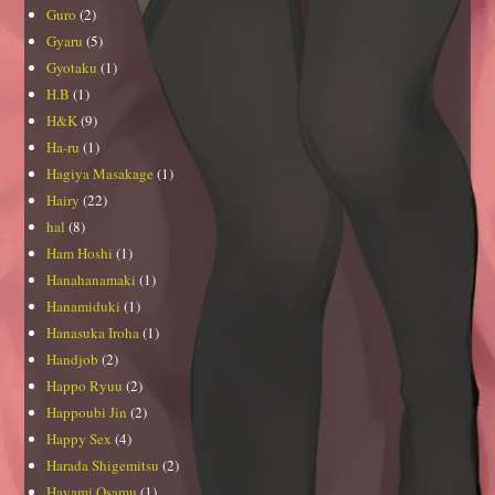
Guro
(2)
Gyaru
(5)
Gyotaku
(1)
H.B
(1)
H&K
(9)
Ha-ru
(1)
Hagiya Masakage
(1)
Hairy
(22)
hal
(8)
Ham Hoshi
(1)
Hanahanamaki
(1)
Hanamiduki
(1)
Hanasuka Iroha
(1)
Handjob
(2)
Happo Ryuu
(2)
Happoubi Jin
(2)
Happy Sex
(4)
Harada Shigemitsu
(2)
Hayami Osamu
(1)