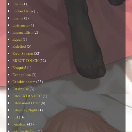
Emua
(1)
Endou Okito
(1)
Enema
(2)
Enfermera
(4)
Enuma Elish
(2)
Equal
(1)
Erdelied
(5)
Erect Sawaru
(52)
ERECT TOUCH
(52)
Eroquis!
(1)
Evangelion
(3)
Exhibitionism
(23)
Fatalpulse
(3)
Fate/EXTRA CCC
(1)
Fate/Grand Order
(8)
Fate/Stay Night
(1)
FEI
(16)
Femdom
(43)
Fetiche de Olor
(1)