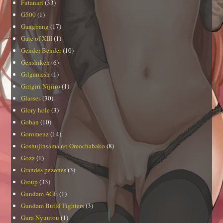
Futanari
(33)
G500
(1)
Gangbang
(17)
Gate of XIII
(1)
Gender Bender
(10)
Genshiken
(6)
Gilgamesh
(1)
Girigiri Nijiiro
(1)
Glasses
(30)
Glory hole
(3)
Goban
(10)
Goromenz
(14)
Goshujinsama no Omochabako
(8)
Gozz
(1)
Grandes pezones
(3)
Group
(33)
Gundam AGE
(1)
Gundam Build Fighters
(3)
Gura Nyuutou
(1)