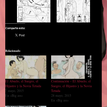
Comparte esto:
Relacionado
El Abuelo, el Suegro, el
Continuación – El Abuelo, el
Hijastro y la Novia Tetuda
Suegro, el Hijastro y la Novia
7 mayo, 2015
Tetuda
En «Big ass»
28 mayo, 2015
En «Big ass»