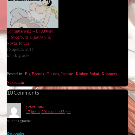
Continuación2 – El Abuelo,
el Suegro, el Hijastro y la
Novia Tetuda
16 agosto, 2015
En «Big ass»
Posted in:
Big Breasts
,
Glasses
,
Incesto
,
Kinbou Sokai
,
Konmori
,
Nakadashi
10 Comments
yokoshima
17 junio, 2014 at 11:55 pm
muchas gracias
Responder