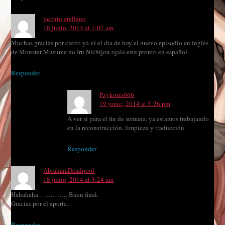
jacinto arellano
18 junio, 2014 at 1:07 am
Muchas gracias por cierto ya vi el día de hoy el nuevo episodio en ingles
de Monster Musume no Iru Nichijou ojala este pronto en español
Responder
Pzykosis666
19 junio, 2014 at 5:26 pm
A ver si para el fin de semana, ya estamos trabajando
en la reconstrucción, limpieza y traducción.
Responder
AbrahamDeadpool
18 junio, 2014 at 3:24 am
Hahahaha …………. Buen final.
Gracias por el aporte.
Responder