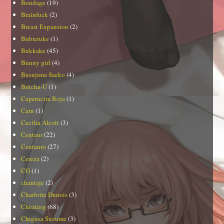
Bondage
(19)
Brainfuck
(2)
Breast Expansion
(2)
Bubuzuke
(1)
Bukkake
(45)
Bunny girl
(4)
Busujima Saeko
(4)
Butcha-U
(1)
Caperucita Roja
(1)
Carn
(1)
Cecilia Alcott
(3)
Centaur
(22)
Centauro
(27)
Cereza
(2)
CG
(1)
chantaje
(2)
Charlotte Dunois
(3)
Cheating
(68)
Chigusa Suzume
(3)