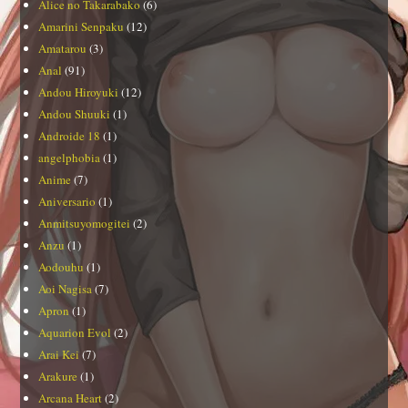
Alice no Takarabako
(6)
Amarini Senpaku
(12)
Amatarou
(3)
Anal
(91)
Andou Hiroyuki
(12)
Andou Shuuki
(1)
Androide 18
(1)
angelphobia
(1)
Anime
(7)
Aniversario
(1)
Anmitsuyomogitei
(2)
Anzu
(1)
Aodouhu
(1)
Aoi Nagisa
(7)
Apron
(1)
Aquarion Evol
(2)
Arai Kei
(7)
Arakure
(1)
Arcana Heart
(2)