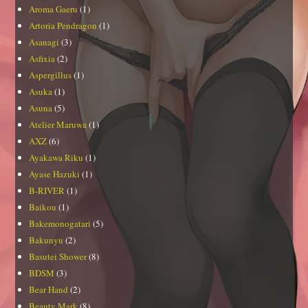
Aroma Gaeru
(1)
Artoria Pendragon
(1)
Asanagi
(3)
Asfixia
(2)
Aspergillus
(1)
Asuka
(1)
Asuna
(5)
Atelier Maruwa
(1)
AXZ
(6)
Ayakawa Riku
(1)
Ayase Hazuki
(1)
B-RIVER
(1)
Baikou
(1)
Bakemonogatari
(5)
Bakunyu
(2)
Basutei Shower
(8)
BDSM
(3)
Bear Hand
(2)
Beauty Mark
(8)