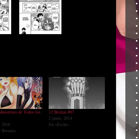
Monstruos de Todos los
12 Bestias #07
2 junio, 2014
, 2016
En «Ecchi»
 Breasts»