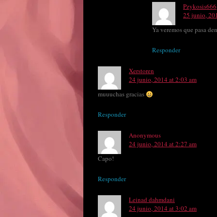
Pzykosis666
25 junio, 20
Ya veremos que pasa dent
Responder
Xerstoren
24 junio, 2014 at 2:03 am
muuuchas gracias
Responder
Anonymous
24 junio, 2014 at 2:27 am
Capo!
Responder
Leinad dahmdani
24 junio, 2014 at 3:02 am