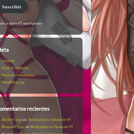
Suscribir
ete a otros 47 suscriptores
eta
Acceder
Feed de entradas
Feed de comentarios
WordPress.org
omentarios recientes
Skylar Conn
en
Shinkyoku no Grimoire 05
Reanna Pagac
en
Shinkyoku no Grimoire 05
therion
en
Déjame Robar los Sentimientos