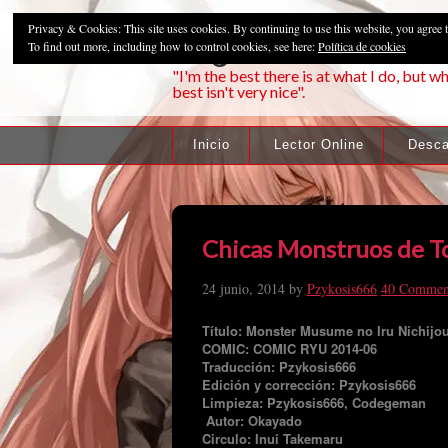
Privacy & Cookies: This site uses cookies. By continuing to use this website, you agree t
Pzykosis666HFa
To find out more, including how to control cookies, see here:
Política de cookies
"I'm the best there is at what I do, but wh
best isn't very nice".
Inicio
Lector Online
Desca
Chicas Monstruos de To
24 junio, 2014
by
Pzykosis666
40 Commen
Título: Monster Musume no Iru Nichijo
COMIC: COMIC RYU 2014-06
Traducción: Pzykosis666
Edición y corrección: Pzykosis666
Limpieza: Pzykosis666, Codegeman
Autor: Okayado
Circulo: Inui Takemaru