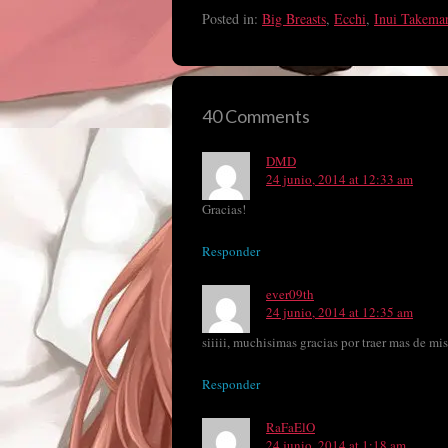
Posted in:
Big Breasts
,
Ecchi
,
Inui Takema
40 Comments
DMD
24 junio, 2014 at 12:33 am
Gracias!
Responder
ever09th
24 junio, 2014 at 12:35 am
siiiii, muchisimas gracias por traer mas de 
Responder
RaFaElO
24 junio, 2014 at 1:18 am