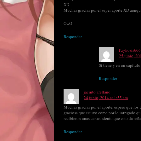
XD
Muchas gracias por el super aporte XD aunque
OwO
Responder
Pzykosis666
25 junio, 20
Si tiene y en un capitulo
Responder
jacinto arellano
24 junio, 2014 at 1:55 am
Muchas gracias por el aporte, espero que los 
graciosa que estuvo como por lo intrigado que
recibieron unas cartas, siento que esto da señ
Responder