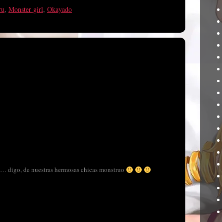
ru
,
Monster girl
,
Okayado
mis… digo, de nuestras hermosas chicas monstruo