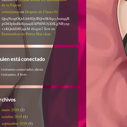
de tu Esposa
iwbntjtmop
en
Después de Clases 01
QpqNoapOQcLbIrSQyBQiwSkSqsyAmrqqB
pGMJpImHeBjmanEXPMNUAXHLgNBynp
vxKQnhDAVjqkM 4login7 Sow
en
Entrenadora de Perros Mai-chan
uien está conectado
 visitantes conectados ahora
 visitantes,
4 bots
rchivos
enero 2020
(2)
octubre 2019
(1)
septiembre 2019
(3)