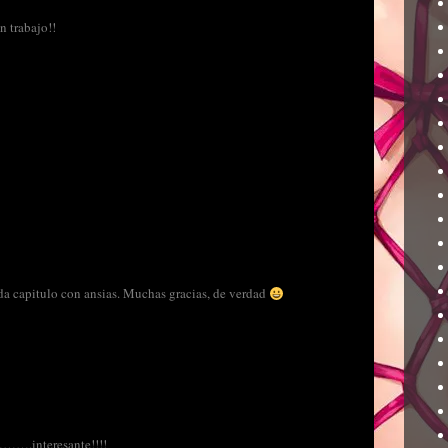
n trabajo!!
da capitulo con ansias. Muchas gracias, de verdad
….interesante!!!!