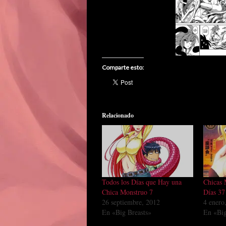
Comparte esto:
Relacionado
Todos los Días que Hay una
Chicas 
Chica Monstruo 7
Días 37
26 septiembre, 2012
4 enero
En «Big Breasts»
En «Big