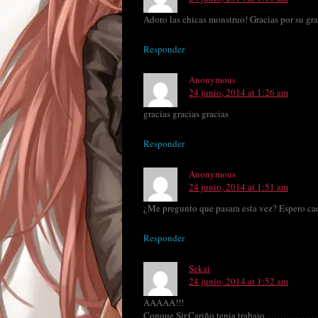
Adoro las chicas monstruo! Gracias por su gra
Responder
Anonymous
24 junio, 2014 at 1:26 am
gracias gracias gracias
Responder
Anonymous
24 junio, 2014 at 1:51 am
¿Me pregunto que pasara esta vez? Espero ca
Responder
Sekai
24 junio, 2014 at 1:52 am
AAAAA!!!
Conque Sir.Cariño tenia trabajo…………………