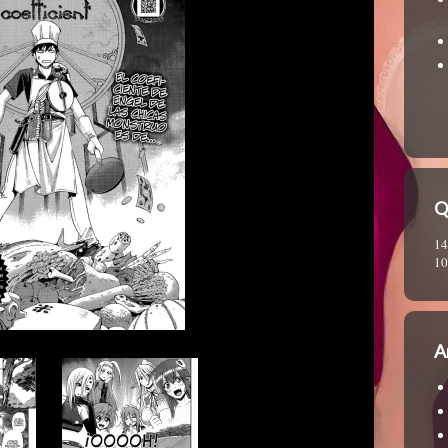
Q
14
10
A