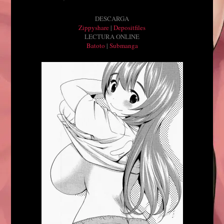
DESCARGA
Zippyshare
|
Depositfiles
LECTURA ONLINE
Batoto
|
Submanga