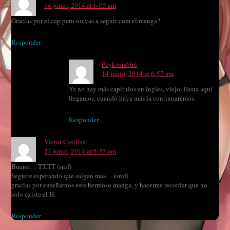
14 junio, 2014 at 6:05 am
Gracias por el cap pero no vas a seguir com el manga?
Responder
Pzykosis666
14 junio, 2014 at 6:57 am
Ya no hay más capitulos en ingles, viejo. Hasta aquí
llegamos, cuando haya más la continuaremos.
Responder
Victor Casillas
27 junio, 2014 at 5:55 am
Bueno… TT.TT (snif)
Seguire esperando que salgan mas… (snif)
gracias por enseñarnos este hermoso manga, y hacerme recordar que no
solo existe el H.
Responder