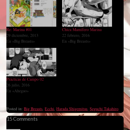
Re: Marina #01
Chica Mamífero Marina
29 diciembre, 2013
22 febrero, 2016
En «Big Breasts»
En «Big Breasts»
Prácticas de Campo 02
26 julio, 2016
En «Ahegao»
Posted in:
Big Breasts
,
Ecchi
,
Harada Shigemitsu
,
Seguchi Takahiro
15 Comments