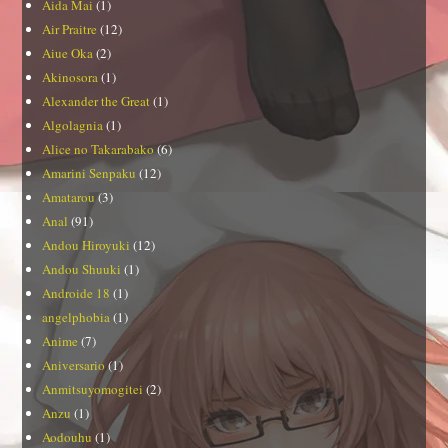
Aida Mai
(1)
Air Praitre
(12)
Aiue Oka
(2)
Akinosora
(1)
Alexander the Great
(1)
Algolagnia
(1)
Alice no Takarabako
(6)
Amarini Senpaku
(12)
Amatarou
(3)
Anal
(91)
Andou Hiroyuki
(12)
Andou Shuuki
(1)
Androide 18
(1)
angelphobia
(1)
Anime
(7)
Aniversario
(1)
Anmitsuyomogitei
(2)
Anzu
(1)
Aodouhu
(1)