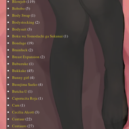
Blowjob
(119)
Bobobo
(5)
Body Swap
(1)
Bodystocking
(2)
Bodysuit
(3)
Boku wa Tomodachi ga Sukunai
(1)
Bondage
(19)
Brainfuck
(2)
Breast Expansion
(2)
Bubuzuke
(1)
Bukkake
(45)
Bunny girl
(4)
Busujima Saeko
(4)
Butcha-U
(1)
Caperucita Roja
(1)
Carn
(1)
Cecilia Alcott
(3)
Centaur
(22)
Centauro
(27)