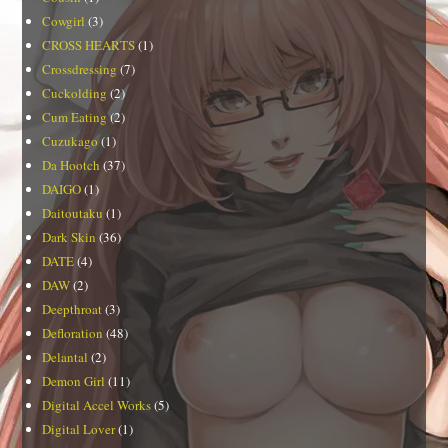
Cowgirl
(3)
CROSS HEARTS
(1)
Crossdressing
(7)
Cuckolding
(2)
Cum Eating
(2)
Cuzukago
(1)
Da Hootch
(37)
DAIGO
(1)
Daitoutaku
(1)
Dark Skin
(36)
DATE
(4)
DAW
(2)
Deepthroat
(3)
Defloration
(48)
Delantal
(2)
Demon Girl
(11)
Digital Accel Works
(5)
Digital Lover
(1)