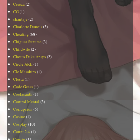
Cereza
(2)
CG
(1)
chantaje
(2)
Charlotte Dunois
(3)
Cheating
(68)
Chigusa Suzume
(3)
Childwife
(2)
Chotto Dake Aruyo
(2)
Circle ARE
(1)
Cle Masahiro
(1)
Clesta
(1)
Code Geass
(1)
Coelacanth
(1)
Control Mental
(3)
Corrupción
(5)
Cosine
(1)
Cosplay
(10)
Count 2.4
(1)
Cousin
(1)