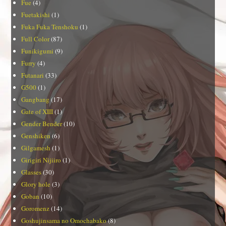
Fue
(4)
Fuetakishi
(1)
Fuka Fuka Tenshoku
(1)
Full Color
(87)
Funikigumi
(9)
Furry
(4)
Futanari
(33)
G500
(1)
Gangbang
(17)
Gate of XIII
(1)
Gender Bender
(10)
Genshiken
(6)
Gilgamesh
(1)
Girigiri Nijiiro
(1)
Glasses
(30)
Glory hole
(3)
Goban
(10)
Goromenz
(14)
Goshujinsama no Omochabako
(8)