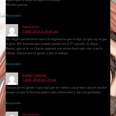
Muchas gracias
Responder
Anonymous
5 abril, 2014 at 10:45 am
Me alegro que hicieras caso a la sugerencia que te dije, ya que soy el que
la puso XD. Lastima que cuando puedo ver el 2º capitulo, lo dejen…
Bueno, que se le va a hacer, esperare con ansias hasta que otro scan lo
trabaje. Gracias por el aporte y por su trabajo.
Responder
Josehp Castrejon
5 abril, 2014 at 6:56 pm
Gracias por el aporte y que mal que no vallan a sacar mas cap por mucho
tiempo ya que la historia parece muy interesante y me esta gustando.
Responder
Anonymous