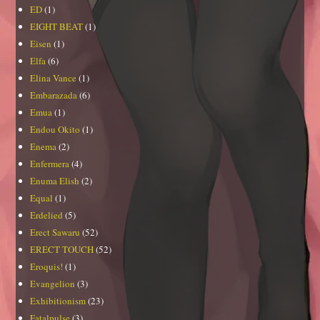
ED
(1)
EIGHT BEAT
(1)
Eisen
(1)
Elfa
(6)
Elina Vance
(1)
Embarazada
(6)
Emua
(1)
Endou Okito
(1)
Enema
(2)
Enfermera
(4)
Enuma Elish
(2)
Equal
(1)
Erdelied
(5)
Erect Sawaru
(52)
ERECT TOUCH
(52)
Eroquis!
(1)
Evangelion
(3)
Exhibitionism
(23)
Fatalpulse
(3)