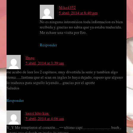
Mike4352
5 abril, 2014 at 8:40 pm
No es ninguna intromision toda informacion es bien
recibida y gracias no sabia que ya estaba traducida.
Me echare una visita por Ero.
Responder
Hugo
5 abril, 2014 at 3:39 am
me acabo de leer los 2 capituos, muy divertida la serie y tambien algo
tierna…..lastima que el scan en ingles lo haya dejado, espero que alguno
lo traduzca para seguilo leyendo…gracias por el aporte
Saludos
Responder
kuroi hito kun
5 abril, 2014 at 4:06 am
Y_Y Me rompieron el corazón…¬¬ ultimo capi…………………. bueh ,
espero que el fasub en ingles lo retome.