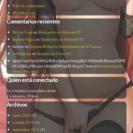
Feed de comentarios
WordPress.org
Comentarios recientes
Skylar Conn
en
Shinkyoku no Grimoire 05
Reanna Pagac
en
Shinkyoku no Grimoire 05
therion
en
Déjame Robar los Sentimientos de tu Esposa
iwbntjtmop
en
Después de Clases 01
QpqNoapOQcLbIrSQyBQiwSkSqsyAmrqqBpGMJpImHeBjmanEXPM
NUAXHLgNBynpvxKQnhDAVjqkM 4login7 Sow
en
Entrenadora de
Perros Mai-chan
Quien está conectado
14 visitantes conectados ahora
4 visitantes,
10 bots
Archivos
enero 2020
(2)
octubre 2019
(1)
septiembre 2019
(3)