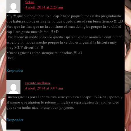
Sekai
4 abril, 2014 at 2:25 am
Yay!!! que bueno que salio el cap 2 hace poquito me estaba preguntando
que habría sido de esta serie porque quedo pausada un buen tiempo !!! xD
Pero que lastima que no la continuo el scan de ingles porque la verdad el
cap 1 me gusto muchísimo !!! xD
Pero bueno ni modo solo nos queda esperar a que se animen a continuarla
espero y no tarden mucho porque la verdad esta genial la historia muy
muy MUY divertida!!!!
Muchas gracias como siempre muchachos!!!! <3
OwO
Responder
jacinto arellano
4 abril, 2014 at 3:07 am
Bueno gracias por el aporte esta serie ya va en el capitulo 24 en japones y
al menos que alguien lo retome al ingles o sepa alguien de japones creo
que se va tardar mucho este buen proyecto.
Responder