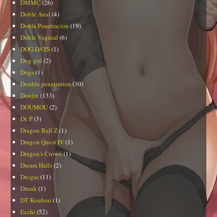
DMMC
(26)
Doble Anal
(4)
Doble Penetracion
(19)
Doble Vaginal
(6)
DOG DAYS
(1)
Dog girl
(2)
Dogs
(1)
Double penetration
(30)
Doujin
(133)
DOUMOU
(2)
Dr. P
(3)
Dragon Ball Z
(1)
Dragon Quest IV
(1)
Dragon's Crown
(1)
Dream Halls
(2)
Drogas
(11)
Drunk
(1)
DT Koubou
(1)
Ecchi
(52)