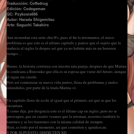
Traducción: Coffedrug
Edición: Codegeman
QC: Pzykosis666
Autor: Harada Shigemitsu
Arte: Seguchi Takahiro
Aun recuerdan esta serie chic@s, pues al fin la retomamos, el unico
problema es que este es el ultimo capitulo y parece que el sujeto que la
traducia al ingles la dropeo así que ya no habrán más en un bueeeen
tiempo…
Bueno, la historia continua con nuestra rara pareja, despues de que Marina
le confesara a Rinosuke que ella es su esposa que viene del futuro, aunque
él sigue sin creerle.
Pero así comienzan su nueva vida juntos, llena de problemas y malos
entendidos, por parte de la linda Marina =).
Un capítulo lleno de ecchi al igual que el primero, así que se que les
encantara.
Y como dije, por desgracia este es el último cap en ingles, pero no se
preocupen, que en cuanto veamos que la retoman, nosotros también lo
haremos y se los traeremos con la misma calidad de siempre.
Bien, es todo por el momento, así que comenten y agradezcan.
Y POR SUPUESTO, DISFRUTEN XD