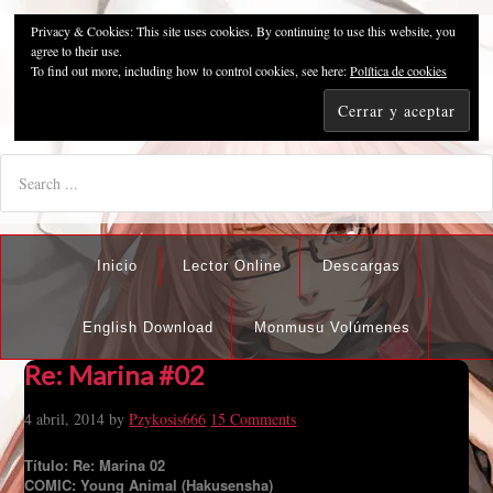
Privacy & Cookies: This site uses cookies. By continuing to use this website, you
Pzykosis666HFansub
agree to their use.
To find out more, including how to control cookies, see here:
Política de cookies
"I'm the best there is at what I do, but what I do best isn't very
nice".
Inicio
Lector Online
Descargas
English Download
Monmusu Volúmenes
Re: Marina #02
4 abril, 2014
by
Pzykosis666
15 Comments
Título: Re: Marina 02
COMIC: Young Animal (Hakusensha)