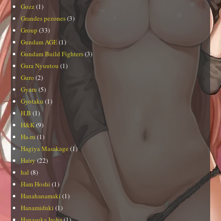
Gozz
(1)
Grandes pezones
(3)
Group
(33)
Gundam AGE
(1)
Gundam Build Fighters
(3)
Gura Nyuutou
(1)
Guro
(2)
Gyaru
(5)
Gyotaku
(1)
H.B
(1)
H&K
(9)
Ha-ru
(1)
Hagiya Masakage
(1)
Hairy
(22)
hal
(8)
Ham Hoshi
(1)
Hanahanamaki
(1)
Hanamiduki
(1)
Hanasuka Iroha
(1)