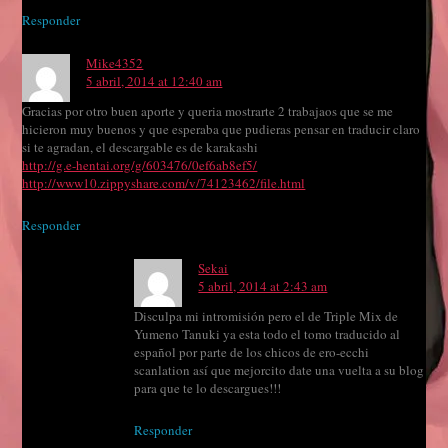
Responder
Mike4352
5 abril, 2014 at 12:40 am
Gracias por otro buen aporte y queria mostrarte 2 trabajaos que se me
hicieron muy buenos y que esperaba que pudieras pensar en traducir claro
si te agradan, el descargable es de karakashi
http://g.e-hentai.org/g/603476/0ef6ab8ef5/
http://www10.zippyshare.com/v/74123462/file.html
Responder
Sekai
5 abril, 2014 at 2:43 am
Disculpa mi intromisión pero el de Triple Mix de
Yumeno Tanuki ya esta todo el tomo traducido al
español por parte de los chicos de ero-ecchi
scanlation así que mejorcito date una vuelta a su blog
para que te lo descargues!!!
Responder