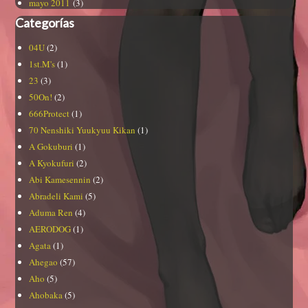
mayo 2011
(3)
Categorías
04U
(2)
1st.M's
(1)
23
(3)
50On!
(2)
666Protect
(1)
70 Nenshiki Yuukyuu Kikan
(1)
A Gokuburi
(1)
A Kyokufuri
(2)
Abi Kamesennin
(2)
Abradeli Kami
(5)
Aduma Ren
(4)
AERODOG
(1)
Agata
(1)
Ahegao
(57)
Aho
(5)
Ahobaka
(5)