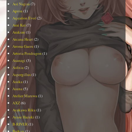
Aoi Nagisa
(7)
Apron
(1)
Aquarion Evol
(2)
Arai Kei
(7)
Arakure
(1)
Arcana Heart
(2)
Aroma Gaeru
(1)
Artoria Pendragon
(1)
Asanagi
(3)
Asfixia
(2)
Aspergillus
(1)
Asuka
(1)
Asuna
(5)
Atelier Maruwa
(1)
AXZ
(6)
Ayakawa Riku
(1)
Ayase Hazuki
(1)
B-RIVER
(1)
Baikou
(1)