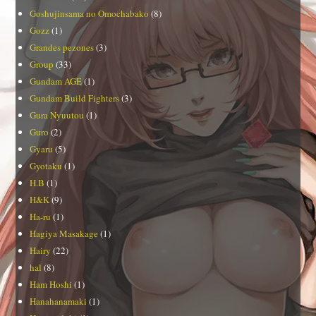
Goshujinsama no Omochabako
(8)
Gozz
(1)
Grandes pezones
(3)
Group
(33)
Gundam AGE
(1)
Gundam Build Fighters
(3)
Gura Nyuutou
(1)
Guro
(2)
Gyaru
(5)
Gyotaku
(1)
H.B
(1)
H&K
(9)
Ha-ru
(1)
Hagiya Masakage
(1)
Hairy
(22)
hal
(8)
Ham Hoshi
(1)
Hanahanamaki
(1)