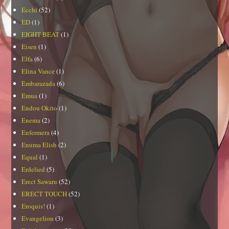
Ecchi
(52)
ED
(1)
EIGHT BEAT
(1)
Eisen
(1)
Elfa
(6)
Elina Vance
(1)
Embarazada
(6)
Emua
(1)
Endou Okito
(1)
Enema
(2)
Enfermera
(4)
Enuma Elish
(2)
Equal
(1)
Erdelied
(5)
Erect Sawaru
(52)
ERECT TOUCH
(52)
Eroquis!
(1)
Evangelion
(3)