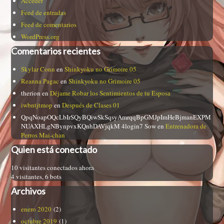
Acceder
Feed de entradas
Feed de comentarios
WordPress.org
Comentarios recientes
Skylar Conn
en
Shinkyoku no Grimoire 05
Reanna Pagac
en
Shinkyoku no Grimoire 05
therion
en
Déjame Robar los Sentimientos de tu Esposa
iwbntjtmop
en
Después de Clases 01
QpqNoapOQcLbIrSQyBQiwSkSqsyAmrqqBpGMJpImHeBjmanEXPM
NUAXHLgNBynpvxKQnhDAVjqkM 4login7 Sow
en
Entrenadora de
Perros Mai-chan
Quien está conectado
10 visitantes conectados ahora
4 visitantes,
6 bots
Archivos
enero 2020
(2)
octubre 2019
(1)