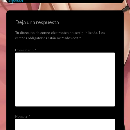
Responder
Deja una respuesta
Tu dirección de correo electrónico no será publicada.
Los
campos obligatorios están marcados con
*
Comentario
*
Nombre
*