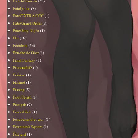
Exhibitionism
(23)
Fatalpulse
(3)
Fate/EXTRA CCC
(1)
Fate/Grand Order
(8)
Fate/Stay Night
(1)
FEI
(16)
Femdom
(43)
Fetiche de Olor
(1)
Final Fantasy
(1)
Finecraft69
(1)
Fishine
(1)
Fishnet
(1)
Fisting
(5)
Foot Fetish
(1)
Footjob
(9)
Forced Sex
(1)
Forever and ever…
(1)
Fountain's Square
(1)
Fox girl
(1)