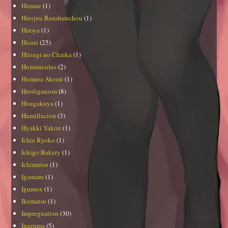
Hirame
(1)
Hirojuu Renshuuchou
(1)
Hiroya
(1)
Hisasi
(25)
Hitsugi no Chaika
(1)
Homunculus
(2)
Homura Akemi
(1)
Hooliganism
(8)
Hougakuya
(1)
Humillacion
(3)
Hyakki Yakou
(1)
Ichie Ryoko
(1)
Ichigo Bakery
(1)
Ichimatsu
(1)
Igamaru
(1)
Igumox
(1)
Ikematsu
(1)
Impregnation
(30)
Inazuma
(5)