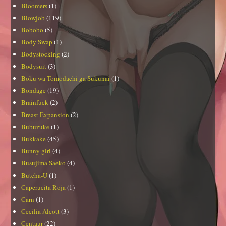
Bloomers
(1)
Blowjob
(119)
Bobobo
(5)
Body Swap
(1)
Bodystocking
(2)
Bodysuit
(3)
Boku wa Tomodachi ga Sukunai
(1)
Bondage
(19)
Brainfuck
(2)
Breast Expansion
(2)
Bubuzuke
(1)
Bukkake
(45)
Bunny girl
(4)
Busujima Saeko
(4)
Butcha-U
(1)
Caperucita Roja
(1)
Carn
(1)
Cecilia Alcott
(3)
Centaur
(22)