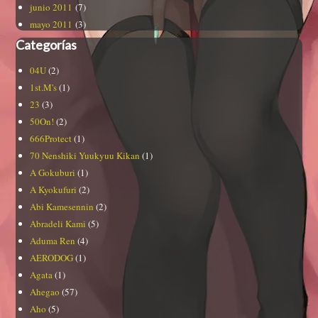
junio 2011
(7)
mayo 2011
(3)
Categorías
04U
(2)
1st.M's
(1)
23
(3)
50On!
(2)
666Protect
(1)
70 Nenshiki Yuukyuu Kikan
(1)
A Gokuburi
(1)
A Kyokufuri
(2)
Abi Kamesennin
(2)
Abradeli Kami
(5)
Aduma Ren
(4)
AERODOG
(1)
Agata
(1)
Ahegao
(57)
Aho
(5)