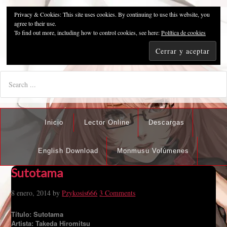
Privacy & Cookies: This site uses cookies. By continuing to use this website, you
Pzykosis666HFansub
agree to their use.
To find out more, including how to control cookies, see here:
Política de cookies
"I'm the best there is at what I do, but what I do best isn't very
nice".
Inicio
Lector Online
Descargas
English Download
Monmusu Volúmenes
Sutotama
8 enero, 2014
by
Pzykosis666
3 Comments
Título: Sutotama
Artista: Takeda Hiromitsu