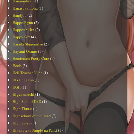
Hanamiduki
(1)
Hanasuka Iroha
(1)
Handjob
(2)
Happo Ryuu
(2)
Happoubi Jin
(2)
Happy Sex
(4)
Harada Shigemitsu
(2)
Hayami Osamu
(1)
Heartcatch Pretty Cure
(1)
Heels
(3)
Hell Teacher Nube
(1)
HG Chagawa
(1)
HGH
(1)
Higenamuchi
(1)
High School DxD
(1)
High Thrust
(1)
Highschool of the Dead
(7)
Higuma-ya
(3)
Hikakuteki Simple na Panti
(1)