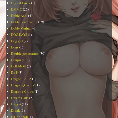
Digital Lover
(1)
DMMC
(26)
Doble Anal
(4)
Doble Penetracion
(19)
Doble Vaginal
(6)
DOG DAYS
(1)
Dog girl
(2)
Dogs
(1)
Double penetration
(30)
Doujin
(133)
DOUMOU
(2)
Dr. P
(3)
Dragon Ball Z
(1)
Dragon Quest IV
(1)
Dragon's Crown
(1)
Dream Halls
(2)
Drogas
(11)
Drunk
(1)
DT Koubou
(1)