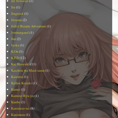
Jet Yowatari
(1)
Jin
(1)
Jingrock
(1)
Jitsuma
(2)
JoJo's Bizarre Adventure
(1)
Jormungand
(1)
Jun
(2)
Jyoka
(1)
K-On
(1)
K.F.D
(12)
Kai Hiroyuki
(11)
Kaichou wa Maid-sama
(1)
Kaientai
(1)
Kallen Kozuki
(1)
Kamei
(1)
Kamino Ryu-ya
(1)
Kanbe
(1)
Kanimiso-tei
(8)
Kanimura
(1)