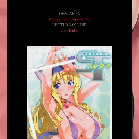
DESCARGA
Zippyshare
|
Depositfiles
LECTURA ONLINE
G.e-Hentai