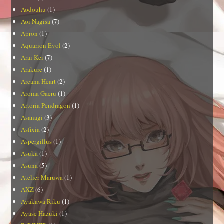
Aodouhu
(1)
Aoi Nagisa
(7)
Apron
(1)
Aquarion Evol
(2)
Arai Kei
(7)
Arakure
(1)
Arcana Heart
(2)
Aroma Gaeru
(1)
Artoria Pendragon
(1)
Asanagi
(3)
Asfixia
(2)
Aspergillus
(1)
Asuka
(1)
Asuna
(5)
Atelier Maruwa
(1)
AXZ
(6)
Ayakawa Riku
(1)
Ayase Hazuki
(1)