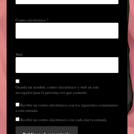
Correo electrónico
*
Web
Guarda mi nombre, correo electrónico y web en este
navegador para la próxima vez que comente.
Recibir un correo electrónico con los siguientes comentarios
a esta entrada.
Recibir un correo electrónico con cada nueva entrada.