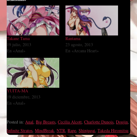
Takane Tama
Rantama
19 julio, 2013
23 agosto, 2013
En «Anal»
En «Arcana Heart»
YUITA-MA
19 diciembre, 2013
En «Anal»
Posted in:
Anal
,
Big Breasts
,
Cecilia Alcott
,
Charlotte Dunois
,
Doujin
,
Infinite Stratos
,
MindBreak
,
NTR
,
Rape
,
Shinjugai
,
Takeda Hiromitsu