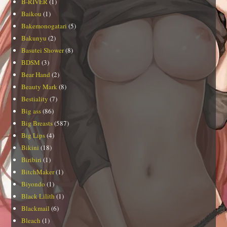
B-RIVER
(1)
Baikou
(1)
Bakemonogatari
(5)
Bakunyu
(2)
Basutei Shower
(8)
BDSM
(3)
Bear Hand
(2)
Beauty Mark
(8)
Bestiality
(7)
Big ass
(86)
Big Breasts
(587)
Big Lips
(4)
Bikini
(18)
Biribiri
(1)
BitchMaker
(1)
Biyondo
(1)
Black Lilith
(1)
Blackmail
(6)
Bleach
(1)