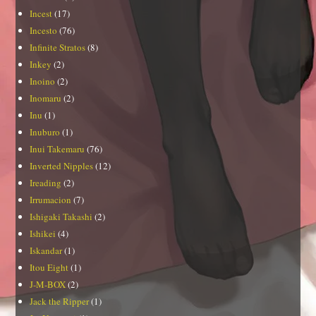
Incest
(17)
Incesto
(76)
Infinite Stratos
(8)
Inkey
(2)
Inoino
(2)
Inomaru
(2)
Inu
(1)
Inuburo
(1)
Inui Takemaru
(76)
Inverted Nipples
(12)
Ireading
(2)
Irrumacion
(7)
Ishigaki Takashi
(2)
Ishikei
(4)
Iskandar
(1)
Itou Eight
(1)
J-M-BOX
(2)
Jack the Ripper
(1)