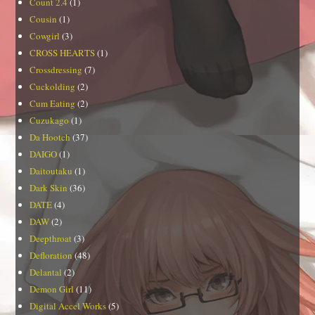
Count 2.4
(1)
Cousin
(1)
Cowgirl
(3)
CROSS HEARTS
(1)
Crossdressing
(7)
Cuckolding
(2)
Cum Eating
(2)
Cuzukago
(1)
Da Hootch
(37)
DAIGO
(1)
Daitoutaku
(1)
Dark Skin
(36)
DATE
(4)
DAW
(2)
Deepthroat
(3)
Defloration
(48)
Delantal
(2)
Demon Girl
(11)
Digital Accel Works
(5)