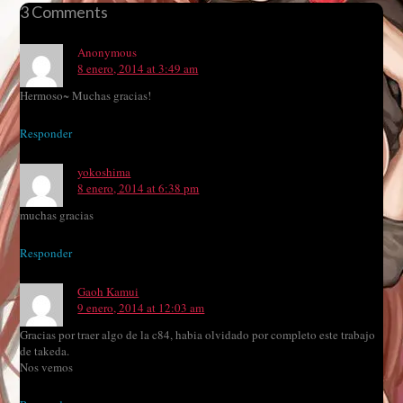
3 Comments
Anonymous
8 enero, 2014 at 3:49 am
Hermoso~ Muchas gracias!
Responder
yokoshima
8 enero, 2014 at 6:38 pm
muchas gracias
Responder
Gaoh Kamui
9 enero, 2014 at 12:03 am
Gracias por traer algo de la c84, habia olvidado por completo este trabajo
de takeda.
Nos vemos