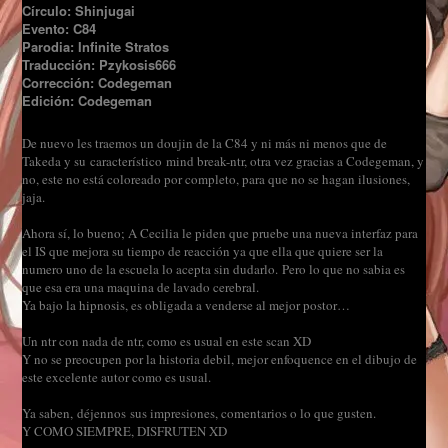
Círculo: Shinjugai
Evento: C84
Parodia: Infinite Stratos
Traducción: Pzykosis666
Corrección: Codegeman
Edición: Codegeman
De nuevo les traemos un doujin de la C84 y ni más ni menos que de
Takeda y su característico mind break-ntr, otra vez gracias a Codegeman, y
no, este no está coloreado por completo, para que no se hagan ilusiones,
jaja.
Ahora sí, lo bueno; A Cecilia le piden que pruebe una nueva interfaz para
el IS que mejora su tiempo de reacción ya que ella que quiere ser la
numero uno de la escuela lo acepta sin dudarlo.
Pero lo que no sabia es
que esa era una maquina de lavado cerebral.
Ya bajo la hipnosis, es obligada a venderse al mejor postor…
Un ntr con nada de ntr, como es usual en este scan XD
Y no se preocupen por la historia debil, mejor enfoquence en el dibujo de
este excelente autor como es usual.
Ya saben, déjennos sus impresiones, comentarios o lo que gusten.
Y COMO SIEMPRE, DISFRUTEN XD