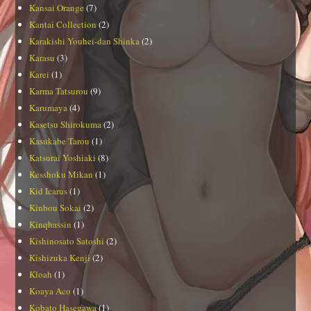
Kansai Orange
(7)
Kantai Collection
(2)
Karakishi Youhei-dan Shinka
(2)
Karasu
(3)
Karei
(1)
Karma Tatsurou
(9)
Karumaya
(4)
Kasetsu Shirokuma
(2)
Kasukabe Tarou
(1)
Katsurai Yoshiaki
(8)
Kesshoku Mikan
(1)
Kid Icarus
(1)
Kinbou Sokai
(2)
Kinqhassin
(1)
Kishinosato Satoshi
(2)
Kishizuka Kenji
(2)
Kloah
(1)
Koaya Aco
(1)
Kobato Hasegawa
(1)