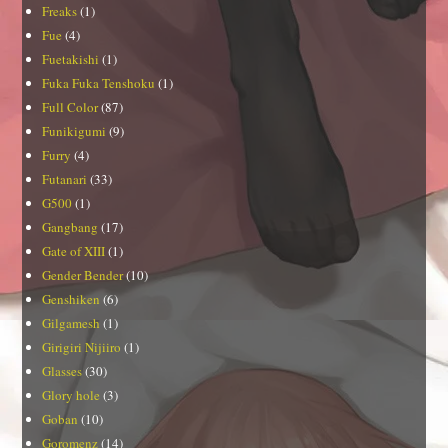
Freaks
(1)
Fue
(4)
Fuetakishi
(1)
Fuka Fuka Tenshoku
(1)
Full Color
(87)
Funikigumi
(9)
Furry
(4)
Futanari
(33)
G500
(1)
Gangbang
(17)
Gate of XIII
(1)
Gender Bender
(10)
Genshiken
(6)
Gilgamesh
(1)
Girigiri Nijiiro
(1)
Glasses
(30)
Glory hole
(3)
Goban
(10)
Goromenz
(14)