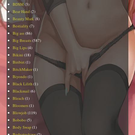
BDSM
(3)
Bear Hand
(2)
Beauty Mark
(8)
Bestiality
(7)
Big ass
(86)
Big Breasts
(587)
Big Lips
(4)
Bikini
(18)
Biribiri
(1)
BitchMaker
(1)
Biyondo
(1)
Black Lilith
(1)
Blackmail
(6)
Bleach
(1)
Bloomers
(1)
Blowjob
(119)
Bobobo
(5)
Body Swap
(1)
Bodystocking
(2)