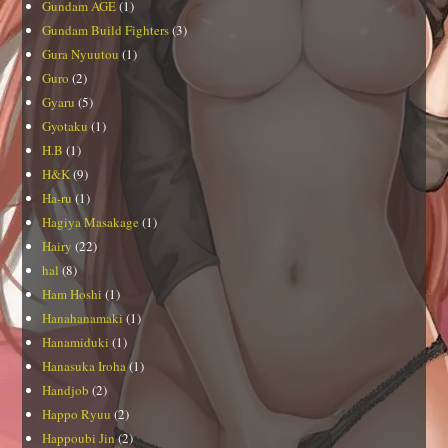
Gundam AGE
(1)
Gundam Build Fighters
(3)
Gura Nyuutou
(1)
Guro
(2)
Gyaru
(5)
Gyotaku
(1)
H.B
(1)
H&K
(9)
Ha-ru
(1)
Hagiya Masakage
(1)
Hairy
(22)
hal
(8)
Ham Hoshi
(1)
Hanahanamaki
(1)
Hanamiduki
(1)
Hanasuka Iroha
(1)
Handjob
(2)
Happo Ryuu
(2)
Happoubi Jin
(2)