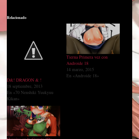
Relacionado
Tierna Primera vez con
Androide 18
14 marzo, 2015
En «Androide 18»
D&! DRAGON & !
18 septiembre, 2013
En «70 Nenshiki Yuukyuu
Kikan»