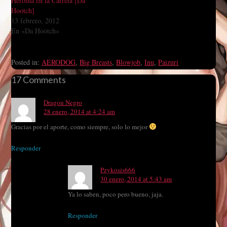
Heroína en la Carreta [Da
Hootch]
13 febrero, 2012
En «Da Hootch»
Posted in:
AERODOG
,
Big Breasts
,
Blowjob
,
Inu
,
Paizuri
17 Comments
Dragon Negro
28 enero, 2014 at 4:24 am
Gracias por el aporte, como siempre, solo lo mejor
Responder
Pzykosis666
30 enero, 2014 at 5:43 am
Ya lo saben, poco pero bueno, jaja.
Responder