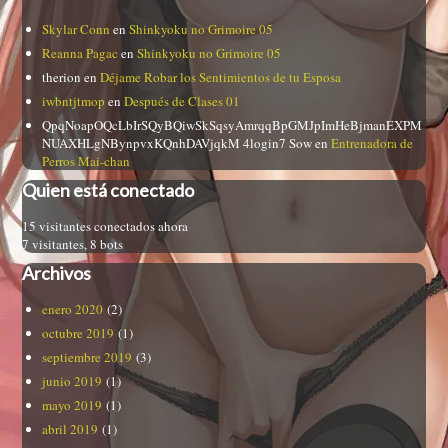
Skylar Conn
en
Shinkyoku no Grimoire 05
Reanna Pagac
en
Shinkyoku no Grimoire 05
therion
en
Déjame Robar los Sentimientos de tu Esposa
iwbntjtmop
en
Después de Clases 01
QpqNoapOQcLbIrSQyBQiwSkSqsyAmrqqBpGMJpImHeBjmanEXPM
NUAXHLgNBynpvxKQnhDAVjqkM 4login7 Sow
en
Entrenadora de
Perros Mai-chan
Quien está conectado
15 visitantes conectados ahora
7 visitantes,
8 bots
Archivos
enero 2020
(2)
octubre 2019
(1)
septiembre 2019
(3)
junio 2019
(1)
mayo 2019
(1)
abril 2019
(1)