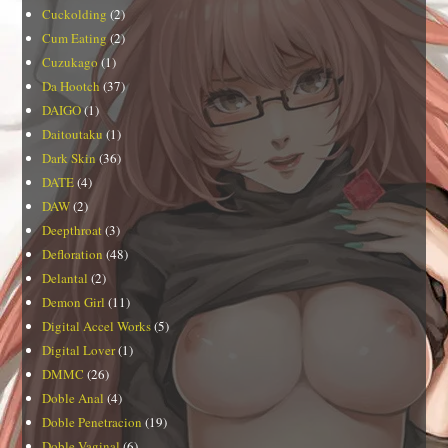
Cuckolding
(2)
Cum Eating
(2)
Cuzukago
(1)
Da Hootch
(37)
DAIGO
(1)
Daitoutaku
(1)
Dark Skin
(36)
DATE
(4)
DAW
(2)
Deepthroat
(3)
Defloration
(48)
Delantal
(2)
Demon Girl
(11)
Digital Accel Works
(5)
Digital Lover
(1)
DMMC
(26)
Doble Anal
(4)
Doble Penetracion
(19)
Doble Vaginal
(6)