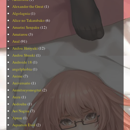
Alexander the Great
(1)
Algolagnia
(1)
Alice no Takarabako
(6)
Amarini Senpaku
(12)
Amatarou
(3)
Anal
(91)
Andou Hiroyuki
(12)
Andou Shuuki
(1)
Androide 18
(1)
angelphobia
(1)
Anime
(7)
Aniversario
(1)
Anmitsuyomogitei
(2)
Anzu
(1)
Aodouhu
(1)
Aoi Nagisa
(7)
Apron
(1)
Aquarion Evol
(2)