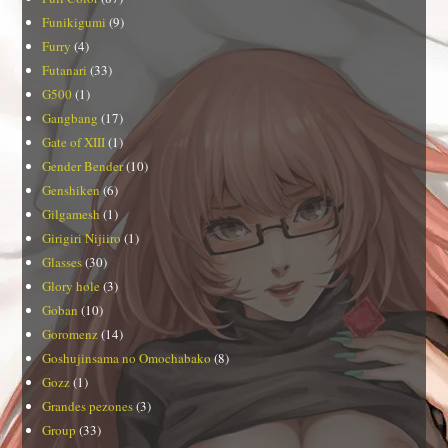
Funikigumi
(9)
Furry
(4)
Futanari
(33)
G500
(1)
Gangbang
(17)
Gate of XIII
(1)
Gender Bender
(10)
Genshiken
(6)
Gilgamesh
(1)
Girigiri Nijiiro
(1)
Glasses
(30)
Glory hole
(3)
Goban
(10)
Goromenz
(14)
Goshujinsama no Omochabako
(8)
Gozz
(1)
Grandes pezones
(3)
Group
(33)