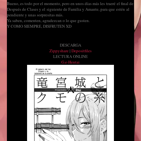
Bueno, es todo por el momento, pero en unos días más les traeré el final de
Después de Clases y el siguiente de Familia y Amante, para que estén al
pendiente y unas sorpresitas más.
Ya saben, comenten, agradezcan o lo que gusten.
Y COMO SIEMPRE, DISFRUTEN XD
DESCARGA
Zippyshare
|
Depositfiles
LECTURA ONLINE
G.e-Hentai