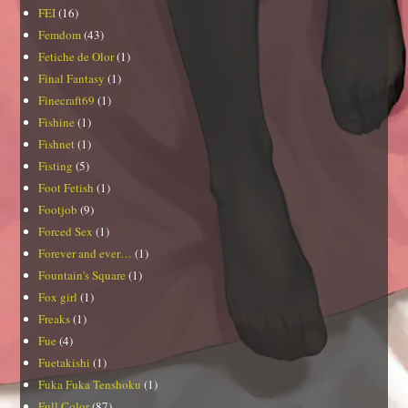
FEI
(16)
Femdom
(43)
Fetiche de Olor
(1)
Final Fantasy
(1)
Finecraft69
(1)
Fishine
(1)
Fishnet
(1)
Fisting
(5)
Foot Fetish
(1)
Footjob
(9)
Forced Sex
(1)
Forever and ever…
(1)
Fountain's Square
(1)
Fox girl
(1)
Freaks
(1)
Fue
(4)
Fuetakishi
(1)
Fuka Fuka Tenshoku
(1)
Full Color
(87)