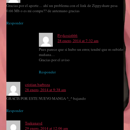
Gracias por el aporte… ahí un problema con el link de Zippyshare pesa
0.66 Mb o es mi compu?? de antemano gracias
Responder
Pzykosis666
28 enero, 2014 at 7:32 am
Pues parece que si hubo un error, tendré que re-subirlo
mañana…
Gracias por el aviso
Responder
cristian barboza
28 enero, 2014 at 9:38 am
GRACIS POR ESTE NUEVO MANGA ^_^ bajando
Responder
Tsukunavd
29 enero, 2014 at 12:06 am