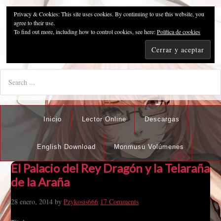
Privacy & Cookies: This site uses cookies. By continuing to use this website, you
Pzykosis666HFansub
agree to their use.
To find out more, including how to control cookies, see here:
Política de cookies
"I'm the best there is at what I do, but what I do best isn't very
nice".
Inicio
Lector Online
Descargas
English Download
Monmusu Volúmenes
El Palacio del Rey Dragón y la Telaraña
de la Araña
28 enero, 2014
by
Pzykosis666
17 Comments