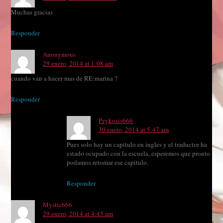
Muchas gracias
Responder
Anonymous
29 enero, 2014 at 1:08 am
cuando van a hacer mas de RE:marina ?
Responder
Pzykosis666
30 enero, 2014 at 5:47 am
Pues solo hay un capitulo en ingles y el traductor ha
estado ocupado con la escuela, esperemos que pronto
podamos retomar ese capitulo.
Responder
Mystic666
29 enero, 2014 at 4:45 am