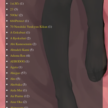
1st.M's
(1)
23
(3)
50On!
(2)
666Protect
(1)
70 Nenshiki Yuukyuu Kikan
(1)
A Gokuburi
(1)
A Kyokufuri
(2)
Abi Kamesennin
(2)
Abradeli Kami
(5)
Aduma Ren
(4)
AERODOG
(1)
Agata
(1)
Ahegao
(57)
Aho
(5)
Ahobaka
(5)
Aida Mai
(1)
Air Praitre
(12)
Aiue Oka
(2)
Akinosora
(1)