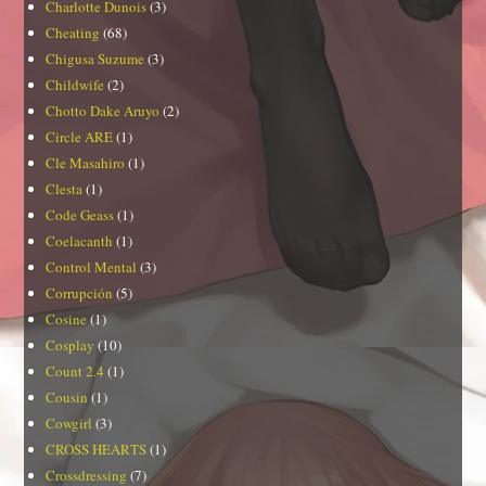
Charlotte Dunois
(3)
Cheating
(68)
Chigusa Suzume
(3)
Childwife
(2)
Chotto Dake Aruyo
(2)
Circle ARE
(1)
Cle Masahiro
(1)
Clesta
(1)
Code Geass
(1)
Coelacanth
(1)
Control Mental
(3)
Corrupción
(5)
Cosine
(1)
Cosplay
(10)
Count 2.4
(1)
Cousin
(1)
Cowgirl
(3)
CROSS HEARTS
(1)
Crossdressing
(7)