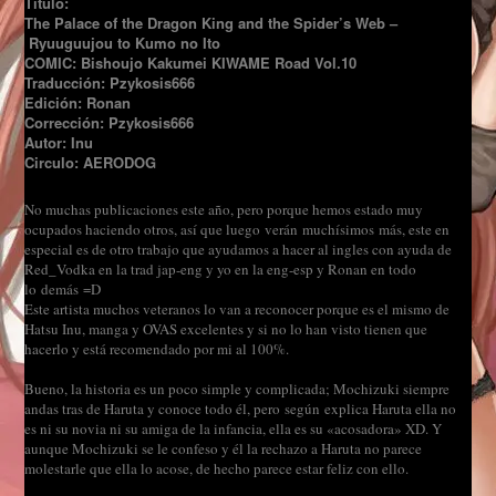
Título:
The Palace of the Dragon King and the Spider’s Web –
Ryuuguujou to Kumo no Ito
COMIC: Bishoujo Kakumei KIWAME Road Vol.10
Traducción: Pzykosis666
Edición: Ronan
Corrección: Pzykosis666
Autor: Inu
Circulo: AERODOG
No muchas publicaciones este año, pero porque hemos estado muy
ocupados haciendo otros, así que luego verán muchísimos más, este en
especial es de otro trabajo que ayudamos a hacer al ingles con ayuda de
Red_Vodka en la trad jap-eng y yo en la eng-esp y Ronan en todo
lo demás =D
Este artista muchos veteranos lo van a reconocer porque es el mismo de
Hatsu Inu, manga y OVAS excelentes y si no lo han visto tienen que
hacerlo y está recomendado por mi al 100%.
Bueno, la historia es un poco simple y complicada; Mochizuki siempre
andas tras de Haruta y conoce todo él, pero según explica Haruta ella no
es ni su novia ni su amiga de la infancia, ella es su «acosadora» XD. Y
aunque Mochizuki se le confeso y él la rechazo a Haruta no parece
molestarle que ella lo acose, de hecho parece estar feliz con ello.