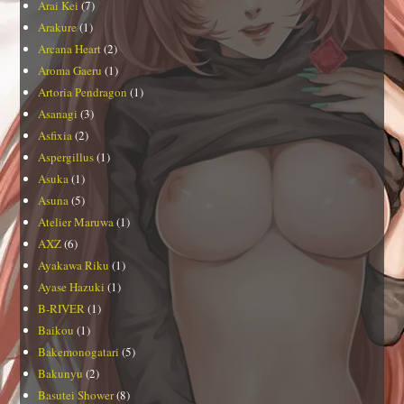
Arai Kei
(7)
Arakure
(1)
Arcana Heart
(2)
Aroma Gaeru
(1)
Artoria Pendragon
(1)
Asanagi
(3)
Asfixia
(2)
Aspergillus
(1)
Asuka
(1)
Asuna
(5)
Atelier Maruwa
(1)
AXZ
(6)
Ayakawa Riku
(1)
Ayase Hazuki
(1)
B-RIVER
(1)
Baikou
(1)
Bakemonogatari
(5)
Bakunyu
(2)
Basutei Shower
(8)