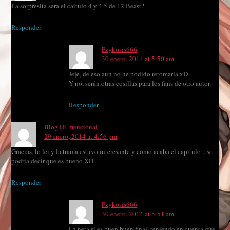
La sorpresita sera el caitulo 4 y 4.5 de 12 Beast?
Responder
Pzykosis666
30 enero, 2014 at 5:50 am
Jeje, de eso aun no he podido retomarla xD
Y no, serán otras cosillas para los fans de otro autor.
Responder
Blog Di-mencional
29 enero, 2014 at 4:56 pm
Gracias, lo lei y la trama estuvo interesante y como acaba el capitulo .. se
podria decir que es bueno XD
Responder
Pzykosis666
30 enero, 2014 at 5:51 am
La neta si es buen buen final, teniendo en cuenta que