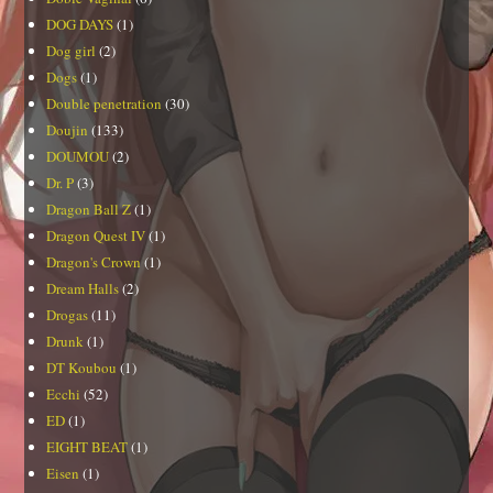
DOG DAYS
(1)
Dog girl
(2)
Dogs
(1)
Double penetration
(30)
Doujin
(133)
DOUMOU
(2)
Dr. P
(3)
Dragon Ball Z
(1)
Dragon Quest IV
(1)
Dragon's Crown
(1)
Dream Halls
(2)
Drogas
(11)
Drunk
(1)
DT Koubou
(1)
Ecchi
(52)
ED
(1)
EIGHT BEAT
(1)
Eisen
(1)