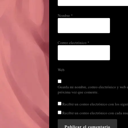
Nombre
*
Correo electrónico
*
Web
Guarda mi nombre, correo electrónico y web e
próxima vez que comente.
Recibir un correo electrónico con los sigui
Recibir un correo electrónico con cada nu