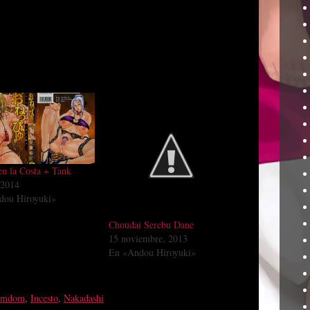
en la Costa + Tank
, 2014
dou Hiroyuki»
Choudai Serebu Dane
15 noviembre, 2013
En «Andou Hiroyuki»
emdom
,
Incesto
,
Nakadashi