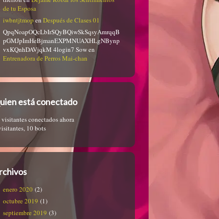
de tu Esposa
iwbntjtmop
en
Después de Clases 01
QpqNoapOQcLbIrSQyBQiwSkSqsyAmrqqB
pGMJpImHeBjmanEXPMNUAXHLgNBynp
vxKQnhDAVjqkM 4login7 Sow
en
Entrenadora de Perros Mai-chan
uien está conectado
 visitantes conectados ahora
visitantes,
10 bots
rchivos
enero 2020
(2)
octubre 2019
(1)
septiembre 2019
(3)