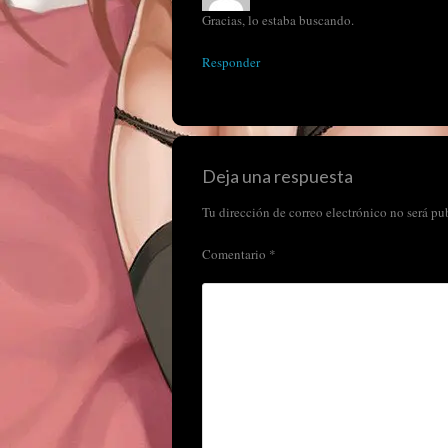
Gracias, lo estaba buscando.
Responder
Deja una respuesta
Tu dirección de correo electrónico no será pu
Comentario
*