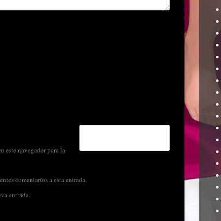
n este navegador para la
entes comentarios a esta entrada.
eva entrada.