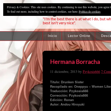
Privacy & Cookies: This site uses cookies. By continuing to use this website, you agree t
Pzykosis666HFa
To find out more, including how to control cookies, see here:
Política de cookies
"I'm the best there is at what I do, but wh
best isn't very nice".
Inicio
Lector Online
Desca
Hermana Borracha
11 diciembre, 2013
by
Pzykosis666
7 Com
Título: Drunken Sister
Recopilado en: Oneppyu – Women Like
Traducción: Pzykosis666
Corrección: Pzykosis666
Edición: Ronan
Autor: Andou Hiroyuki