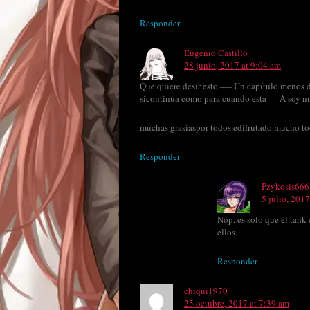
Responder
Eugenio Castillo
28 junio, 2017 at 9:04 am
Que quiere desir esto —- Un capítulo menos d
sicontinua como para cuando esta — A soy nue
muchas grasiaspor todos edifrutado mucho toda
Responder
Pzykosis666
5 julio, 201
Nop, es solo que el tank
ellos.
Responder
chiqui1970
25 octubre, 2017 at 7:39 am