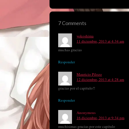
7 Comments
yokoshima
11 diciembre, 2013 at 4:34 am
muchas gracias
Responder
Mauricio Pilozo
12 diciembre, 2013 at 4:28 am
gracias por el capitulo!!
Responder
Anonymous
16 diciembre, 2013 at 9:34 pm
muchisimas gracias por este capitulo