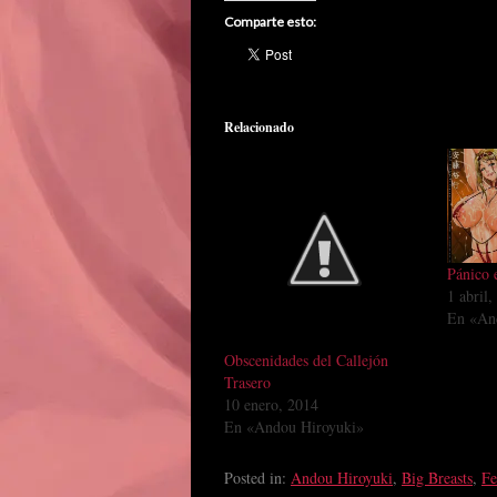
Comparte esto:
Relacionado
Pánico 
1 abril
En «An
Obscenidades del Callejón
Trasero
10 enero, 2014
En «Andou Hiroyuki»
Posted in:
Andou Hiroyuki
,
Big Breasts
,
F