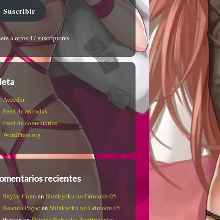
Suscribir
ete a otros 47 suscriptores
eta
Acceder
Feed de entradas
Feed de comentarios
WordPress.org
omentarios recientes
Skylar Conn
en
Shinkyoku no Grimoire 05
Reanna Pagac
en
Shinkyoku no Grimoire 05
therion
en
Déjame Robar los Sentimientos