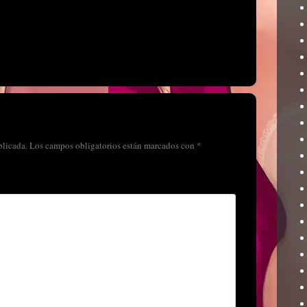
blicada.
Los campos obligatorios están marcados con
*