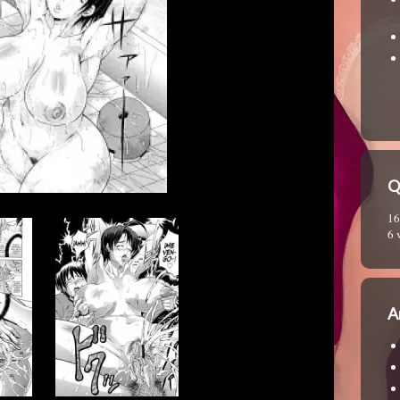
Q
16
6 
A