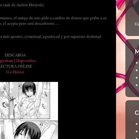
ico tank de Andou Hiroyuki.
hermanos, el amigo de uno pide a cambio de dinero que grabe a su
, él acepta pero será descubierto….
Ún
 a más aportes, comentad, agradeced y por supuesto disfrutad
M
DESCARGA
ppyshare
|
Depositfiles
LECTURA ONLINE
G.e-Hentai
C