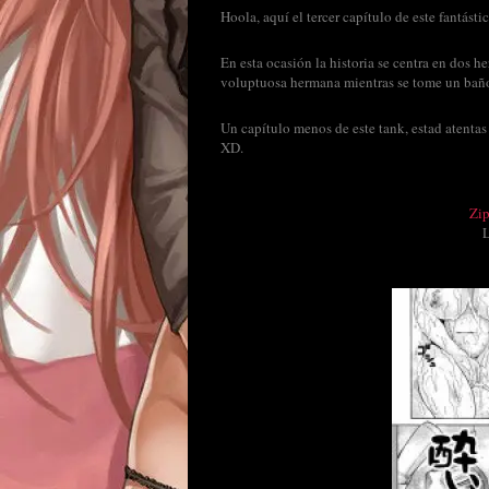
Hoola, aquí el tercer capítulo de este fantást
En esta ocasión la historia se centra en dos 
voluptuosa hermana mientras se tome un baño
Un capítulo menos de este tank, estad atentas
XD.
Zi