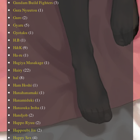
Gundam Build Fighters
(3)
Gura Nyuutou
(1)
Guro
(2)
Gyaru
(5)
Gyotaku
(1)
H.B
(1)
H&K
(9)
Ha-ru
(1)
Hagiya Masakage
(1)
Hairy
(22)
hal
(8)
Ham Hoshi
(1)
Hanahanamaki
(1)
Hanamiduki
(1)
Hanasuka Iroha
(1)
Handjob
(2)
Happo Ryuu
(2)
Happoubi Jin
(2)
Happy Sex
(4)