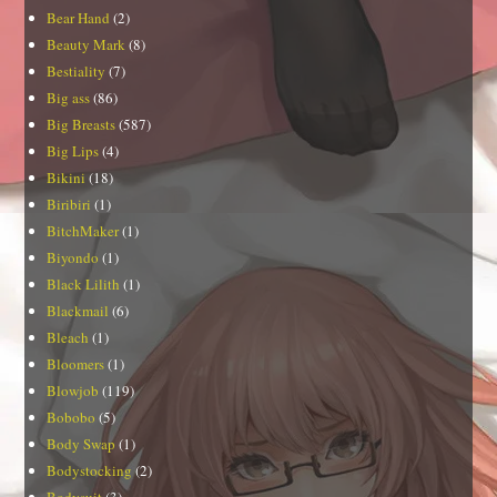
Bear Hand
(2)
Beauty Mark
(8)
Bestiality
(7)
Big ass
(86)
Big Breasts
(587)
Big Lips
(4)
Bikini
(18)
Biribiri
(1)
BitchMaker
(1)
Biyondo
(1)
Black Lilith
(1)
Blackmail
(6)
Bleach
(1)
Bloomers
(1)
Blowjob
(119)
Bobobo
(5)
Body Swap
(1)
Bodystocking
(2)
Bodysuit
(3)