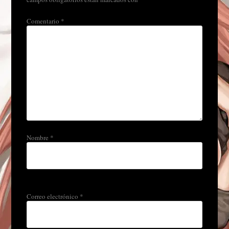
Comentario
*
Nombre
*
Correo electrónico
*