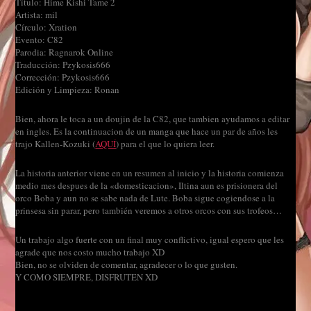
Título: Hime Kishi Tame 2
Artista: mil
Círculo: Xration
Evento: C82
Parodia: Ragnarok Online
Traducción: Pzykosis666
Corrección: Pzykosis666
Edición y Limpieza: Ronan
Bien, ahora le toca a un doujin de la C82, que tambien ayudamos a editar
en ingles
.
Es la continuacion de un manga que hace un par de años les
trajo Kallen-Kozuki (
AQUÍ
) para el que lo quiera leer.
La historia anterior viene en un resumen al inicio y la historia comienza
medio mes despues de la «domesticacion», Iltina aun es prisionera del
orco Boba y aun no se sabe nada de Lute. Boba sigue cogiendose a la
prinsesa sin parar, pero también veremos a otros orcos con sus trofeos…
Un trabajo algo fuerte con un final muy conflictivo, igual espero que les
agrade que nos costo mucho trabajo XD
Bien, no se olviden de comentar, agradecer o lo que gusten.
Y COMO SIEMPRE, DISFRUTEN XD