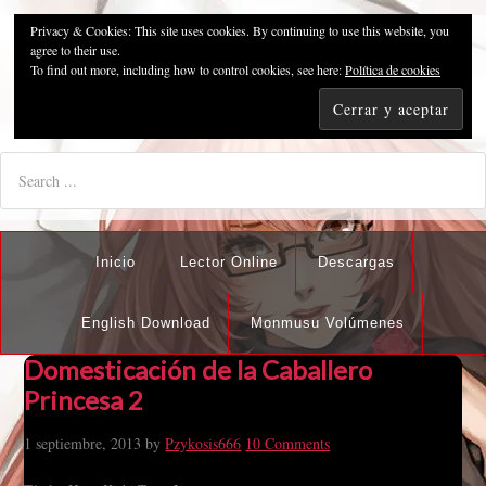
Privacy & Cookies: This site uses cookies. By continuing to use this website, you
Pzykosis666HFansub
agree to their use.
To find out more, including how to control cookies, see here:
Política de cookies
"I'm the best there is at what I do, but what I do best isn't very
nice".
Inicio
Lector Online
Descargas
English Download
Monmusu Volúmenes
Domesticación de la Caballero
Princesa 2
1 septiembre, 2013
by
Pzykosis666
10 Comments