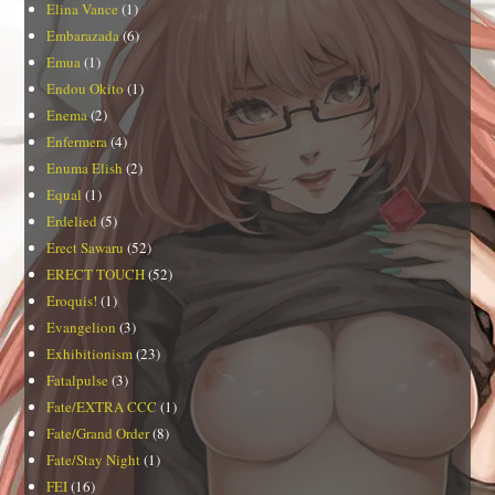
Elina Vance
(1)
Embarazada
(6)
Emua
(1)
Endou Okito
(1)
Enema
(2)
Enfermera
(4)
Enuma Elish
(2)
Equal
(1)
Erdelied
(5)
Erect Sawaru
(52)
ERECT TOUCH
(52)
Eroquis!
(1)
Evangelion
(3)
Exhibitionism
(23)
Fatalpulse
(3)
Fate/EXTRA CCC
(1)
Fate/Grand Order
(8)
Fate/Stay Night
(1)
FEI
(16)