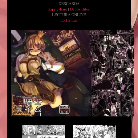
DESCARGA
Zippyshare
|
Depositfiles
LECTURA ONLINE
ExHentai