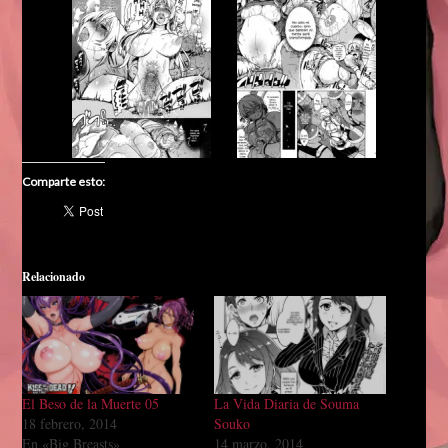
Comparte esto:
Relacionado
El Beso de la Muerte 05
La Vida Diaria de Souma
18 febrero, 2014
Souko
En «Big Breasts»
14 marzo, 2014