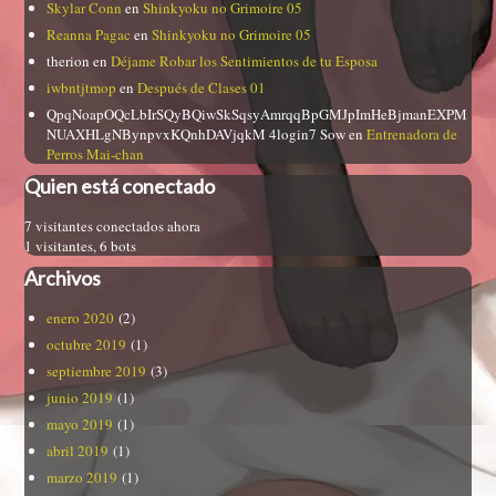
Skylar Conn
en
Shinkyoku no Grimoire 05
Reanna Pagac
en
Shinkyoku no Grimoire 05
therion
en
Déjame Robar los Sentimientos de tu Esposa
iwbntjtmop
en
Después de Clases 01
QpqNoapOQcLbIrSQyBQiwSkSqsyAmrqqBpGMJpImHeBjmanEXPM
NUAXHLgNBynpvxKQnhDAVjqkM 4login7 Sow
en
Entrenadora de
Perros Mai-chan
Quien está conectado
7 visitantes conectados ahora
1 visitantes,
6 bots
Archivos
enero 2020
(2)
octubre 2019
(1)
septiembre 2019
(3)
junio 2019
(1)
mayo 2019
(1)
abril 2019
(1)
marzo 2019
(1)