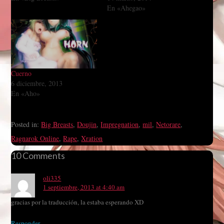
En «Ahegao»
Cuerno
6 diciembre, 2013
En «Aho»
Posted in:
Big Breasts
,
Doujin
,
Impregnation
,
mil
,
Netorare
,
Ragnarok Online
,
Rape
,
Xration
10 Comments
oli335
1 septiembre, 2013 at 4:40 am
gracias por la traducción, la estaba esperando XD
Responder