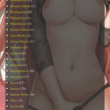
Homura Akemi
(1)
Hooliganism
(8)
Hougakuya
(1)
Humillacion
(3)
Hyakki Yakou
(1)
Ichie Ryoko
(1)
Ichigo Bakery
(1)
Ichimatsu
(1)
Igamaru
(1)
Igumox
(1)
Ikematsu
(1)
Impregnation
(30)
Inazuma
(5)
Incest
(17)
Incesto
(76)
Infinite Stratos
(8)
Inkey
(2)
Inoino
(2)