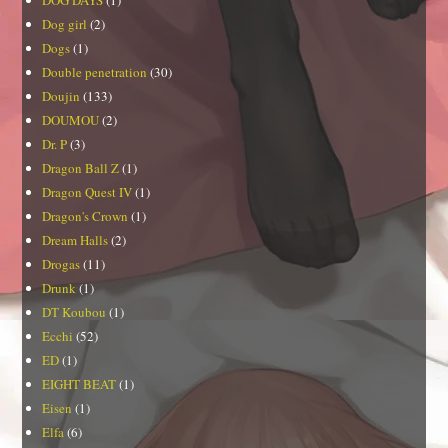
Dog girl
(2)
Dogs
(1)
Double penetration
(30)
Doujin
(133)
DOUMOU
(2)
Dr. P
(3)
Dragon Ball Z
(1)
Dragon Quest IV
(1)
Dragon's Crown
(1)
Dream Halls
(2)
Drogas
(11)
Drunk
(1)
DT Koubou
(1)
Ecchi
(52)
ED
(1)
EIGHT BEAT
(1)
Eisen
(1)
Elfa
(6)