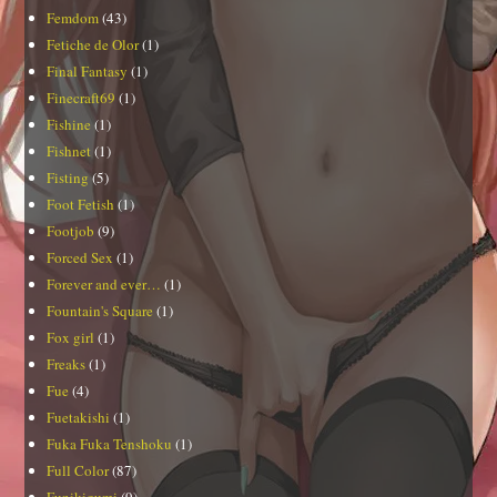
Femdom
(43)
Fetiche de Olor
(1)
Final Fantasy
(1)
Finecraft69
(1)
Fishine
(1)
Fishnet
(1)
Fisting
(5)
Foot Fetish
(1)
Footjob
(9)
Forced Sex
(1)
Forever and ever…
(1)
Fountain's Square
(1)
Fox girl
(1)
Freaks
(1)
Fue
(4)
Fuetakishi
(1)
Fuka Fuka Tenshoku
(1)
Full Color
(87)
Funikigumi
(9)