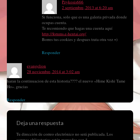
Pzykosis666
2 septiembre, 2013 at 6:20 am
Si funciona, solo que es una galeria privada donde
ocupas cuenta.
Te recomiendo que hagas una cuenta aquí
http://forums.e-hentai.org/
Borres tus cookies y despues trata otra vez =)
Responder
evangelion
28 noviembre, 2014 at 3:02 am
haran la continuacion de esta historia???? el nuevo «Hime Kishi Tame
Ho». gracias
Responder
Deja una respuesta
Tu dirección de correo electrónico no será publicada.
Los
campos obligatorios están marcados con
*