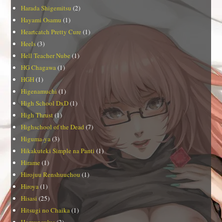
Harada Shigemitsu
(2)
Hayami Osamu
(1)
Heartcatch Pretty Cure
(1)
Heels
(3)
Hell Teacher Nube
(1)
HG Chagawa
(1)
HGH
(1)
Higenamuchi
(1)
High School DxD
(1)
High Thrust
(1)
Highschool of the Dead
(7)
Higuma-ya
(3)
Hikakuteki Simple na Panti
(1)
Hirame
(1)
Hirojuu Renshuuchou
(1)
Hiroya
(1)
Hisasi
(25)
Hitsugi no Chaika
(1)
Homunculus
(2)