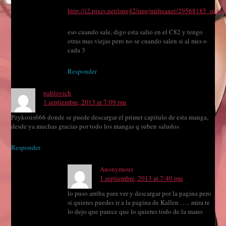
http://i2.pixiv.net/img42/img/milteanet/29568185_m.jpg
eso cuando sale, digo esta salio en el C82 y tengo
otras mas viejas pero no se cuando salen si al mes o
cada 3
Responder
pablovich
1 septiembre, 2013 at 7:09 pm
Pzykosis666 donde se puede descargar el primer capitulo de esta manga,
desde ya muchas gracias por todo los mangas q suben saludos
Responder
Anonymous
1 septiembre, 2013 at 7:40 pm
lo puso arriba para ver y descargar por la pagina pero
si quieres puedes ir a la pagina de Kallen ….. mira te
lo dejo que parece que lo quieres todo de la mano