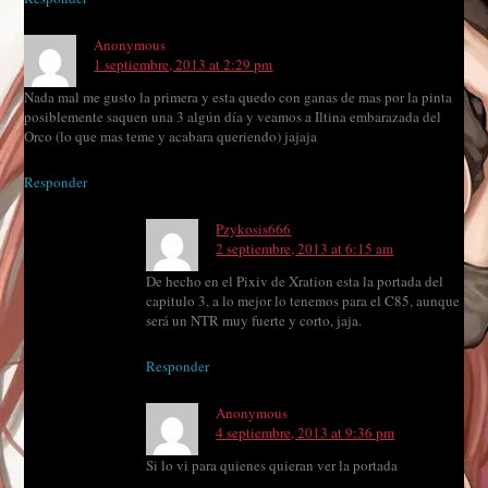
Anonymous
1 septiembre, 2013 at 2:29 pm
Nada mal me gusto la primera y esta quedo con ganas de mas por la pinta
posiblemente saquen una 3 algún día y veamos a Iltina embarazada del
Orco (lo que mas teme y acabara queriendo) jajaja
Responder
Pzykosis666
2 septiembre, 2013 at 6:15 am
De hecho en el Pixiv de Xration esta la portada del
capitulo 3, a lo mejor lo tenemos para el C85, aunque
será un NTR muy fuerte y corto, jaja.
Responder
Anonymous
4 septiembre, 2013 at 9:36 pm
Si lo vi para quienes quieran ver la portada