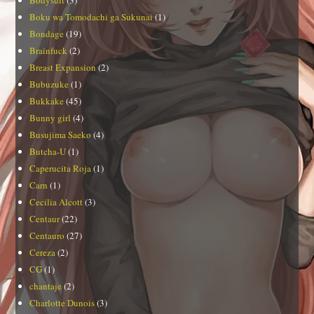
Boku wa Tomodachi ga Sukunai
(1)
Bondage
(19)
Brainfuck
(2)
Breast Expansion
(2)
Bubuzuke
(1)
Bukkake
(45)
Bunny girl
(4)
Busujima Saeko
(4)
Butcha-U
(1)
Caperucita Roja
(1)
Carn
(1)
Cecilia Alcott
(3)
Centaur
(22)
Centauro
(27)
Cereza
(2)
CG
(1)
chantaje
(2)
Charlotte Dunois
(3)