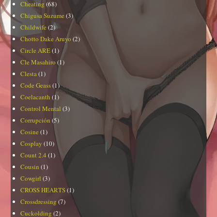
Cheating
(68)
Chigusa Suzume
(3)
Childwife
(2)
Chotto Dake Aruyo
(2)
Circle ARE
(1)
Cle Masahiro
(1)
Clesta
(1)
Code Geass
(1)
Coelacanth
(1)
Control Mental
(3)
Corrupción
(5)
Cosine
(1)
Cosplay
(10)
Count 2.4
(1)
Cousin
(1)
Cowgirl
(3)
CROSS HEARTS
(1)
Crossdressing
(7)
Cuckolding
(2)