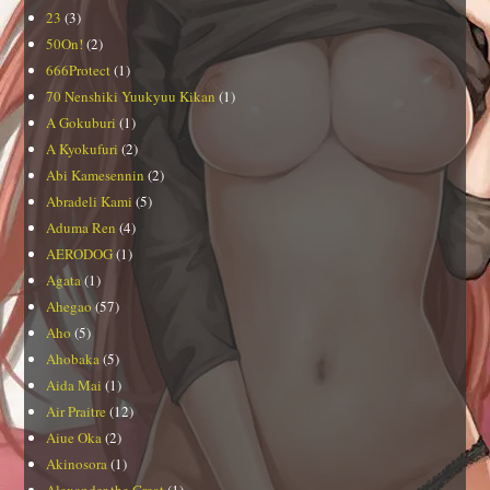
23
(3)
50On!
(2)
666Protect
(1)
70 Nenshiki Yuukyuu Kikan
(1)
A Gokuburi
(1)
A Kyokufuri
(2)
Abi Kamesennin
(2)
Abradeli Kami
(5)
Aduma Ren
(4)
AERODOG
(1)
Agata
(1)
Ahegao
(57)
Aho
(5)
Ahobaka
(5)
Aida Mai
(1)
Air Praitre
(12)
Aiue Oka
(2)
Akinosora
(1)
Alexander the Great
(1)