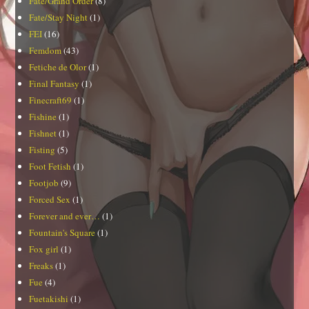
Fate/Grand Order
(8)
Fate/Stay Night
(1)
FEI
(16)
Femdom
(43)
Fetiche de Olor
(1)
Final Fantasy
(1)
Finecraft69
(1)
Fishine
(1)
Fishnet
(1)
Fisting
(5)
Foot Fetish
(1)
Footjob
(9)
Forced Sex
(1)
Forever and ever…
(1)
Fountain's Square
(1)
Fox girl
(1)
Freaks
(1)
Fue
(4)
Fuetakishi
(1)