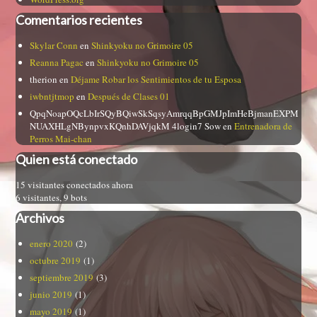
Comentarios recientes
Skylar Conn
en
Shinkyoku no Grimoire 05
Reanna Pagac
en
Shinkyoku no Grimoire 05
therion
en
Déjame Robar los Sentimientos de tu Esposa
iwbntjtmop
en
Después de Clases 01
QpqNoapOQcLbIrSQyBQiwSkSqsyAmrqqBpGMJpImHeBjmanEXPM
NUAXHLgNBynpvxKQnhDAVjqkM 4login7 Sow
en
Entrenadora de
Perros Mai-chan
Quien está conectado
15 visitantes conectados ahora
6 visitantes,
9 bots
Archivos
enero 2020
(2)
octubre 2019
(1)
septiembre 2019
(3)
junio 2019
(1)
mayo 2019
(1)