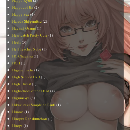
Happo Ryuu
(2)
Happoubi Jin
(2)
Happy Sex
(4)
Harada Shigemitsu
(2)
Hayami Osamu
(1)
Heartcatch Pretty Cure
(1)
Heels
(3)
Hell Teacher Nube
(1)
HG Chagawa
(1)
HGH
(1)
Higenamuchi
(1)
High School DxD
(1)
High Thrust
(1)
Highschool of the Dead
(7)
Higuma-ya
(3)
Hikakuteki Simple na Panti
(1)
Hirame
(1)
Hirojuu Renshuuchou
(1)
Hiroya
(1)