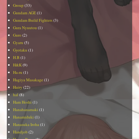
Group
(33)
Gundam AGE
(1)
Gundam Build Fighters
(3)
Gura Nyuutou
(1)
Guro
(2)
Gyaru
(5)
Gyotaku
(1)
H.B
(1)
H&K
(9)
Ha-ru
(1)
Hagiya Masakage
(1)
Hairy
(22)
hal
(8)
Ham Hoshi
(1)
Hanahanamaki
(1)
Hanamiduki
(1)
Hanasuka Iroha
(1)
Handjob
(2)