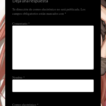
Deja una respuesta
Tu dirección de correo electrónico no será publicada.
Los
campos obligatorios están marcados con
*
Comentario
*
Nombre
*
Correo electrónico
*