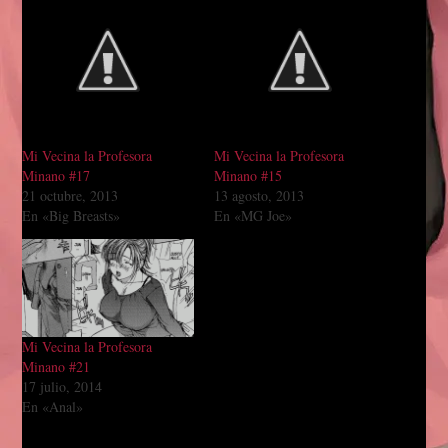
Mi Vecina la Profesora
Mi Vecina la Profesora
Minano #17
Minano #15
21 octubre, 2013
13 agosto, 2013
En «Big Breasts»
En «MG Joe»
Mi Vecina la Profesora
Minano #21
17 julio, 2014
En «Anal»