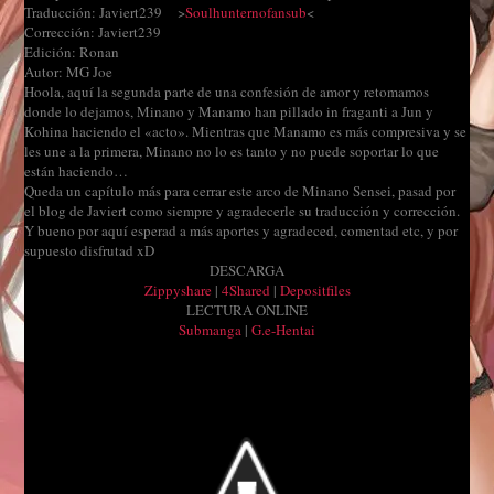
Traducción: Javiert239 >
Soulhunternofansub
<
Corrección: Javiert239
Edición: Ronan
Autor: MG Joe
Hoola, aquí la segunda parte de una confesión de amor y retomamos
donde lo dejamos, Minano y Manamo han pillado in fraganti a Jun y
Kohina haciendo el «acto». Mientras que Manamo es más compresiva y se
les une a la primera, Minano no lo es tanto y no puede soportar lo que
están haciendo…
Queda un capítulo más para cerrar este arco de Minano Sensei, pasad por
el blog de Javiert como siempre y agradecerle su traducción y corrección.
Y bueno por aquí esperad a más aportes y agradeced, comentad etc, y por
supuesto disfrutad xD
DESCARGA
Zippyshare
|
4Shared
|
Depositfiles
LECTURA ONLINE
Submanga
|
G.e-Hentai