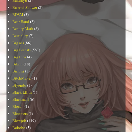
Bakunyu
(2)
Basutei Shower
(8)
BDSM
(3)
Bear Hand
(2)
Beauty Mark
(8)
Bestiality
(7)
Big ass
(86)
Big Breasts
(587)
Big Lips
(4)
Bikini
(18)
Biribiri
(1)
BitchMaker
(1)
Biyondo
(1)
Black Lilith
(1)
Blackmail
(6)
Bleach
(1)
Bloomers
(1)
Blowjob
(119)
Bobobo
(5)