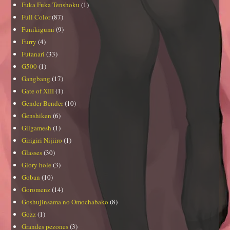
Fuka Fuka Tenshoku
(1)
Full Color
(87)
Funikigumi
(9)
Furry
(4)
Futanari
(33)
G500
(1)
Gangbang
(17)
Gate of XIII
(1)
Gender Bender
(10)
Genshiken
(6)
Gilgamesh
(1)
Girigiri Nijiiro
(1)
Glasses
(30)
Glory hole
(3)
Goban
(10)
Goromenz
(14)
Goshujinsama no Omochabako
(8)
Gozz
(1)
Grandes pezones
(3)