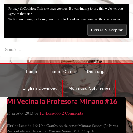
Privacy & Cookies: This site uses cookies. By continuing to use this website, you
Pzykosis666HFansub
agree to their use.
To find out more, including how to control cookies, see here:
Política de cookies
"I'm the best there is at what I do, but what I do best isn't very
nice".
Inicio
Lector Online
Descargas
English Download
Monmusu Volúmenes
Mi Vecina la Profesora Minano #16
25 agosto, 2013
by
Pzykosis666
2 Comments
Título: Lección 16: Una Confesión de Amor Minano Sensei (2ª Parte)
Recopilado en: Tonari no Minano Sensei Vol. 2 Cap. 6