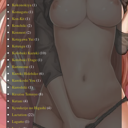
Kokonokiya
(1)
Komagata
(1)
Kon-Kit
(1)
Konchiki
(2)
Konmori
(2)
Kotegawa Yui
(1)
Kotengu
(1)
Kotobuki Kazuki
(10)
Kotobuki Utage
(1)
Kurimomo
(1)
Kuroki Hidehiko
(6)
Kurokoshi You
(1)
Kuroshiki
(1)
Kusatsu Terunyo
(8)
Kutani
(4)
Kyuukeijo no Higashi
(4)
Lactation
(22)
Lagarto
(1)