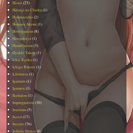
Hisasi
(25)
Hitsugi no Chaika
(1)
Homunculus
(2)
Homura Akemi
(1)
Hooliganism
(8)
Hougakuya
(1)
Humillacion
(3)
Hyakki Yakou
(1)
Ichie Ryoko
(1)
Ichigo Bakery
(1)
Ichimatsu
(1)
Igamaru
(1)
Igumox
(1)
Ikematsu
(1)
Impregnation
(30)
Inazuma
(5)
Incest
(17)
Incesto
(76)
Infinite Stratos
(8)