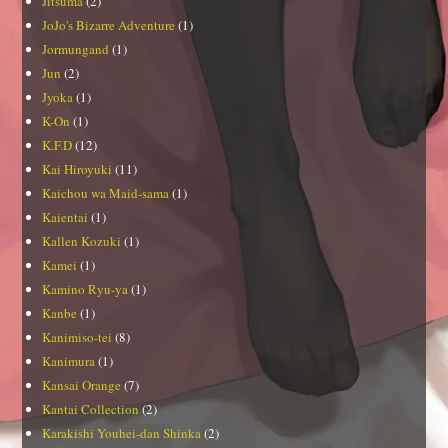
Jitsuma
(2)
JoJo's Bizarre Adventure
(1)
Jormungand
(1)
Jun
(2)
Jyoka
(1)
K-On
(1)
K.F.D
(12)
Kai Hiroyuki
(11)
Kaichou wa Maid-sama
(1)
Kaientai
(1)
Kallen Kozuki
(1)
Kamei
(1)
Kamino Ryu-ya
(1)
Kanbe
(1)
Kanimiso-tei
(8)
Kanimura
(1)
Kansai Orange
(7)
Kantai Collection
(2)
Karakishi Youhei-dan Shinka
(2)