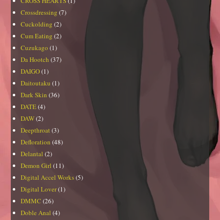
CROSS HEARTS
(1)
Crossdressing
(7)
Cuckolding
(2)
Cum Eating
(2)
Cuzukago
(1)
Da Hootch
(37)
DAIGO
(1)
Daitoutaku
(1)
Dark Skin
(36)
DATE
(4)
DAW
(2)
Deepthroat
(3)
Defloration
(48)
Delantal
(2)
Demon Girl
(11)
Digital Accel Works
(5)
Digital Lover
(1)
DMMC
(26)
Doble Anal
(4)