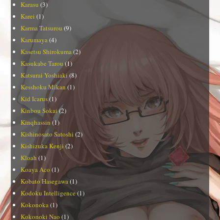
Karasu
(3)
Karei
(1)
Karma Tatsurou
(9)
Karumaya
(4)
Kasetsu Shirokuma
(2)
Kasukabe Tarou
(1)
Katsurai Yoshiaki
(8)
Kesshoku Mikan
(1)
Kid Icarus
(1)
Kinbou Sokai
(2)
Kinqhassin
(1)
Kishinosato Satoshi
(2)
Kishizuka Kenji
(2)
Kloah
(1)
Koaya Aco
(1)
Kobato Hasegawa
(1)
Kodoku Intelligence
(1)
Kokonoka
(1)
Kokonoki Nao
(1)