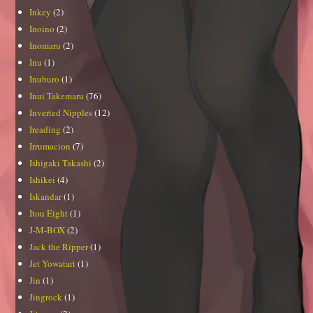
Inkey
(2)
Inoino
(2)
Inomaru
(2)
Inu
(1)
Inuburo
(1)
Inui Takemaru
(76)
Inverted Nipples
(12)
Ireading
(2)
Irrumacion
(7)
Ishigaki Takashi
(2)
Ishikei
(4)
Iskandar
(1)
Itou Eight
(1)
J-M-BOX
(2)
Jack the Ripper
(1)
Jet Yowatari
(1)
Jin
(1)
Jingrock
(1)