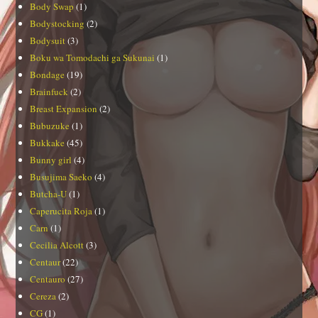
Body Swap
(1)
Bodystocking
(2)
Bodysuit
(3)
Boku wa Tomodachi ga Sukunai
(1)
Bondage
(19)
Brainfuck
(2)
Breast Expansion
(2)
Bubuzuke
(1)
Bukkake
(45)
Bunny girl
(4)
Busujima Saeko
(4)
Butcha-U
(1)
Caperucita Roja
(1)
Carn
(1)
Cecilia Alcott
(3)
Centaur
(22)
Centauro
(27)
Cereza
(2)
CG
(1)