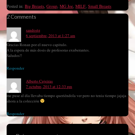
Posted in:
Big Breasts
,
Group
,
MG Joe
,
MILF
,
Small Breasts
2 Comments
sandostg
6 septiembre, 2013 at 1:27 am
Gracias Ronan por el nuevo capitulo.
A la espera de más dosis de profesoras exuberantes.
Saludos!!
Responder
Alberto Cujeiras
7 octubre, 2013 at 12:33 pm
me puse al día llevaba tiempo queriéndola ver pero no tenia tiempo jajaja
ahora a la colección
Responder