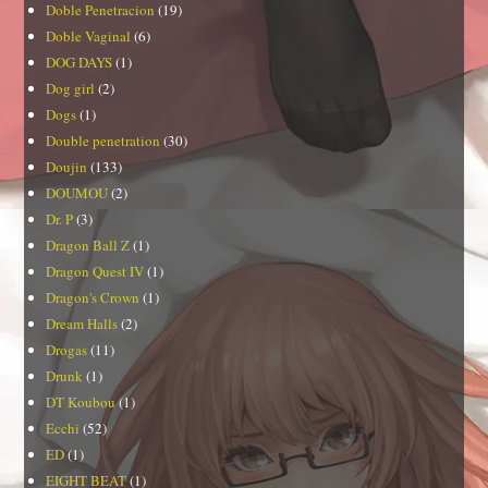
Doble Penetracion
(19)
Doble Vaginal
(6)
DOG DAYS
(1)
Dog girl
(2)
Dogs
(1)
Double penetration
(30)
Doujin
(133)
DOUMOU
(2)
Dr. P
(3)
Dragon Ball Z
(1)
Dragon Quest IV
(1)
Dragon's Crown
(1)
Dream Halls
(2)
Drogas
(11)
Drunk
(1)
DT Koubou
(1)
Ecchi
(52)
ED
(1)
EIGHT BEAT
(1)