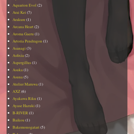
Aquarion Evol
(2)
Arai Kei
(7)
Arakure
(1)
Arcana Heart
(2)
Aroma Gaeru
(1)
Artoria Pendragon
(1)
Asanagi
(3)
Asfixia
(2)
Aspergillus
(1)
Asuka
(1)
Asuna
(5)
Atelier Maruwa
(1)
AXZ
(6)
Ayakawa Riku
(1)
Ayase Hazuki
(1)
B-RIVER
(1)
Baikou
(1)
Bakemonogatari
(5)