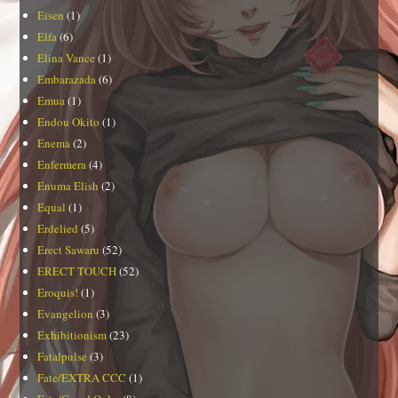
Eisen
(1)
Elfa
(6)
Elina Vance
(1)
Embarazada
(6)
Emua
(1)
Endou Okito
(1)
Enema
(2)
Enfermera
(4)
Enuma Elish
(2)
Equal
(1)
Erdelied
(5)
Erect Sawaru
(52)
ERECT TOUCH
(52)
Eroquis!
(1)
Evangelion
(3)
Exhibitionism
(23)
Fatalpulse
(3)
Fate/EXTRA CCC
(1)