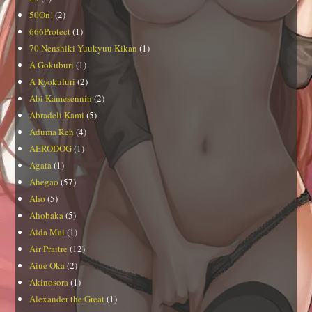
50On!
(2)
666Protect
(1)
70 Nenshiki Yuukyuu Kikan
(1)
A Gokuburi
(1)
A Kyokufuri
(2)
Abi Kamesennin
(2)
Abradeli Kami
(5)
Aduma Ren
(4)
AERODOG
(1)
Agata
(1)
Ahegao
(57)
Aho
(5)
Ahobaka
(5)
Aida Mai
(1)
Air Praitre
(12)
Aiue Oka
(2)
Akinosora
(1)
Alexander the Great
(1)