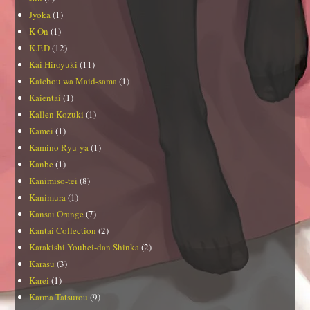
Jyoka
(1)
K-On
(1)
K.F.D
(12)
Kai Hiroyuki
(11)
Kaichou wa Maid-sama
(1)
Kaientai
(1)
Kallen Kozuki
(1)
Kamei
(1)
Kamino Ryu-ya
(1)
Kanbe
(1)
Kanimiso-tei
(8)
Kanimura
(1)
Kansai Orange
(7)
Kantai Collection
(2)
Karakishi Youhei-dan Shinka
(2)
Karasu
(3)
Karei
(1)
Karma Tatsurou
(9)