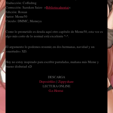
Traducción: Coffedrug
Corrección: Sazuken Saizo >
Bibliotecahentai
<
Edición: Ronan
Autor: Meme50
Circulo: DMMC, Memeya
Como lo prometido es deuda aquí otro capítulo de Meme50, esta vez es
algo más corto de lo normal está excelente ^-^.
El argumento lo podemos resumir, en dos hermanas, navidad y un
«suertudo» XD.
Hoy no estoy inspirado para escribir parrafadas, mañana más Meme y
bueno disfrutad xD
DESCARGA
Depositfiles
|
Zippyshare
LECTURA ONLINE
G.e-Hentai