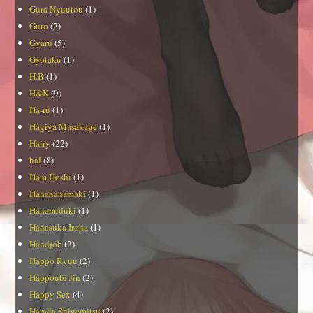
Gura Nyuutou
(1)
Guro
(2)
Gyaru
(5)
Gyotaku
(1)
H.B
(1)
H&K
(9)
Ha-ru
(1)
Hagiya Masakage
(1)
Hairy
(22)
hal
(8)
Ham Hoshi
(1)
Hanahanamaki
(1)
Hanamiduki
(1)
Hanasuka Iroha
(1)
Handjob
(2)
Happo Ryuu
(2)
Happoubi Jin
(2)
Happy Sex
(4)
Harada Shigemitsu
(2)