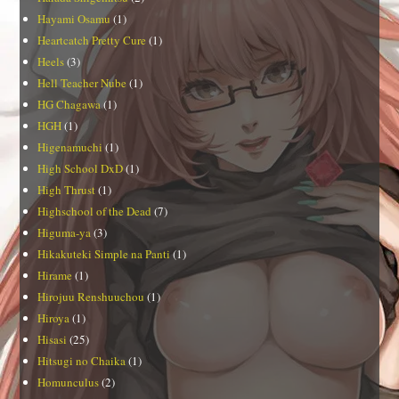
Hayami Osamu
(1)
Heartcatch Pretty Cure
(1)
Heels
(3)
Hell Teacher Nube
(1)
HG Chagawa
(1)
HGH
(1)
Higenamuchi
(1)
High School DxD
(1)
High Thrust
(1)
Highschool of the Dead
(7)
Higuma-ya
(3)
Hikakuteki Simple na Panti
(1)
Hirame
(1)
Hirojuu Renshuuchou
(1)
Hiroya
(1)
Hisasi
(25)
Hitsugi no Chaika
(1)
Homunculus
(2)