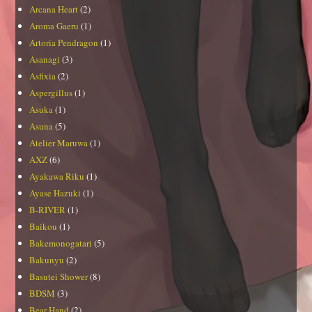
Arcana Heart
(2)
Aroma Gaeru
(1)
Artoria Pendragon
(1)
Asanagi
(3)
Asfixia
(2)
Aspergillus
(1)
Asuka
(1)
Asuna
(5)
Atelier Maruwa
(1)
AXZ
(6)
Ayakawa Riku
(1)
Ayase Hazuki
(1)
B-RIVER
(1)
Baikou
(1)
Bakemonogatari
(5)
Bakunyu
(2)
Basutei Shower
(8)
BDSM
(3)
Bear Hand
(2)