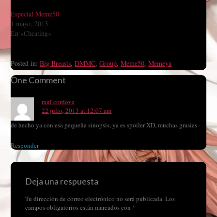
Especial Meme50
1 mayo, 2013
En «Cheating»
Posted in:
Big Breasts
,
DMMC
,
Group
,
Meme50
,
Memeya
One Comment
raul cordova
22 julio, 2013 at 12:07 am
de hecho ya con esa pequeña sinopsis, ya es spoiler XD, muchas grasias
Responder
Deja una respuesta
Tu dirección de correo electrónico no será publicada.
Los
campos obligatorios están marcados con
*