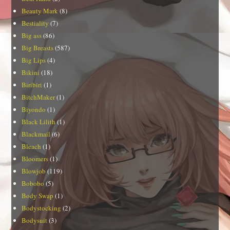
Beauty Mark
(8)
Bestiality
(7)
Big ass
(86)
Big Breasts
(587)
Big Lips
(4)
Bikini
(18)
Biribiri
(1)
BitchMaker
(1)
Biyondo
(1)
Black Lilith
(1)
Blackmail
(6)
Bleach
(1)
Bloomers
(1)
Blowjob
(119)
Bobobo
(5)
Body Swap
(1)
Bodystocking
(2)
Bodysuit
(3)