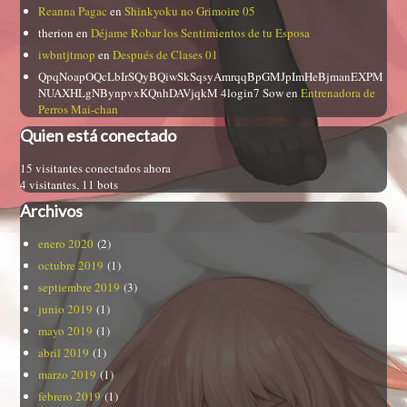
Reanna Pagac
en
Shinkyoku no Grimoire 05
therion
en
Déjame Robar los Sentimientos de tu Esposa
iwbntjtmop
en
Después de Clases 01
QpqNoapOQcLbIrSQyBQiwSkSqsyAmrqqBpGMJpImHeBjmanEXPM
NUAXHLgNBynpvxKQnhDAVjqkM 4login7 Sow
en
Entrenadora de
Perros Mai-chan
Quien está conectado
15 visitantes conectados ahora
4 visitantes,
11 bots
Archivos
enero 2020
(2)
octubre 2019
(1)
septiembre 2019
(3)
junio 2019
(1)
mayo 2019
(1)
abril 2019
(1)
marzo 2019
(1)
febrero 2019
(1)