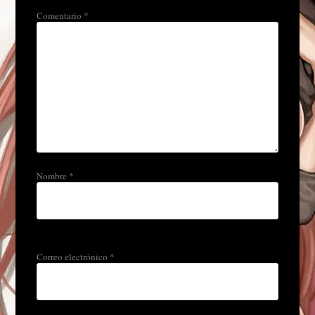
Comentario
*
Nombre
*
Correo electrónico
*