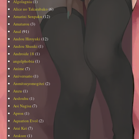
Algolagnia
(1)
Alice no Takarabako
(6)
Amarini Senpaku
(12)
Amatarou
(3)
Anal
(91)
Andou Hiroyuki
(12)
Andou Shuuki
(1)
Androide 18
(1)
angelphobia
(1)
Anime
(7)
Aniversario
(1)
Anmitsuyomogitei
(2)
Anzu
(1)
Aodouhu
(1)
Aoi Nagisa
(7)
Apron
(1)
Aquarion Evol
(2)
Arai Kei
(7)
Arakure
(1)