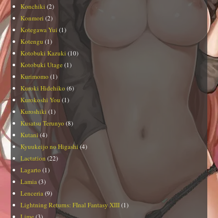
Konchiki
(2)
Konmori
(2)
Kotegawa Yui
(1)
Kotengu
(1)
Kotobuki Kazuki
(10)
Kotobuki Utage
(1)
Kurimomo
(1)
Kuroki Hidehiko
(6)
Kurokoshi You
(1)
Kuroshiki
(1)
Kusatsu Terunyo
(8)
Kutani
(4)
Kyuukeijo no Higashi
(4)
Lactation
(22)
Lagarto
(1)
Lamia
(3)
Lenceria
(9)
Lightning Returns: FInal Fantasy XIII
(1)
Lime
(3)