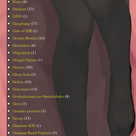
Furry
(4)
Futanari
(33)
G500
(1)
Gangbang
(17)
Gate of XIII
(1)
Gender Bender
(10)
Genshiken
(6)
Gilgamesh
(1)
Girigiri Nijiiro
(1)
Glasses
(30)
Glory hole
(3)
Goban
(10)
Goromenz
(14)
Goshujinsama no Omochabako
(8)
Gozz
(1)
Grandes pezones
(3)
Group
(33)
Gundam AGE
(1)
Gundam Build Fighters
(3)