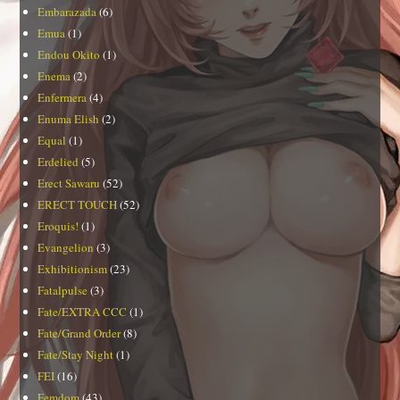
Embarazada
(6)
Emua
(1)
Endou Okito
(1)
Enema
(2)
Enfermera
(4)
Enuma Elish
(2)
Equal
(1)
Erdelied
(5)
Erect Sawaru
(52)
ERECT TOUCH
(52)
Eroquis!
(1)
Evangelion
(3)
Exhibitionism
(23)
Fatalpulse
(3)
Fate/EXTRA CCC
(1)
Fate/Grand Order
(8)
Fate/Stay Night
(1)
FEI
(16)
Femdom
(43)