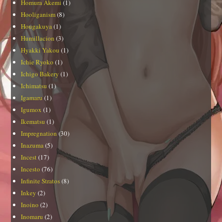
Homura Akemi
(1)
Hooliganism
(8)
Hougakuya
(1)
Humillacion
(3)
Hyakki Yakou
(1)
Ichie Ryoko
(1)
Ichigo Bakery
(1)
Ichimatsu
(1)
Igamaru
(1)
Igumox
(1)
Ikematsu
(1)
Impregnation
(30)
Inazuma
(5)
Incest
(17)
Incesto
(76)
Infinite Stratos
(8)
Inkey
(2)
Inoino
(2)
Inomaru
(2)