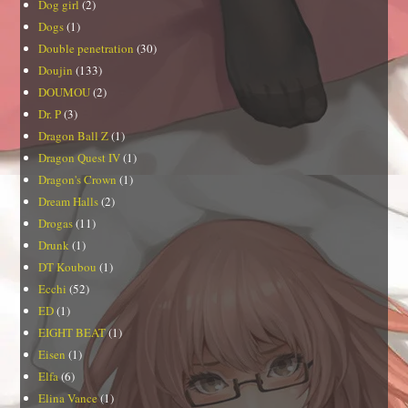
Dog girl
(2)
Dogs
(1)
Double penetration
(30)
Doujin
(133)
DOUMOU
(2)
Dr. P
(3)
Dragon Ball Z
(1)
Dragon Quest IV
(1)
Dragon's Crown
(1)
Dream Halls
(2)
Drogas
(11)
Drunk
(1)
DT Koubou
(1)
Ecchi
(52)
ED
(1)
EIGHT BEAT
(1)
Eisen
(1)
Elfa
(6)
Elina Vance
(1)