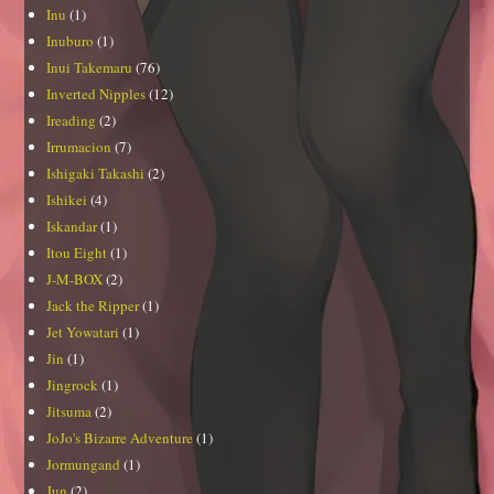
Inu
(1)
Inuburo
(1)
Inui Takemaru
(76)
Inverted Nipples
(12)
Ireading
(2)
Irrumacion
(7)
Ishigaki Takashi
(2)
Ishikei
(4)
Iskandar
(1)
Itou Eight
(1)
J-M-BOX
(2)
Jack the Ripper
(1)
Jet Yowatari
(1)
Jin
(1)
Jingrock
(1)
Jitsuma
(2)
JoJo's Bizarre Adventure
(1)
Jormungand
(1)
Jun
(2)