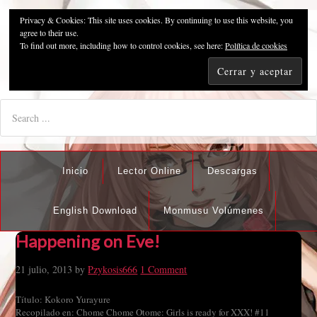
Privacy & Cookies: This site uses cookies. By continuing to use this website, you
Pzykosis666HFansub
agree to their use.
To find out more, including how to control cookies, see here:
Política de cookies
"I'm the best there is at what I do, but what I do best isn't very
nice".
Inicio
Lector Online
Descargas
English Download
Monmusu Volúmenes
Happening on Eve!
21 julio, 2013
by
Pzykosis666
1 Comment
Título: Kokoro Yurayure
Recopilado en: Chome Chome Otome: Girls is ready for XXX! #11