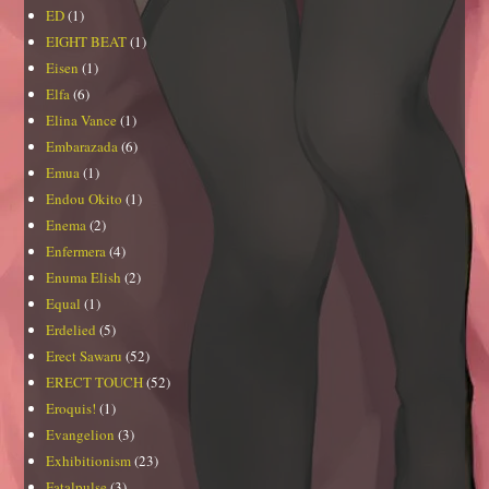
ED
(1)
EIGHT BEAT
(1)
Eisen
(1)
Elfa
(6)
Elina Vance
(1)
Embarazada
(6)
Emua
(1)
Endou Okito
(1)
Enema
(2)
Enfermera
(4)
Enuma Elish
(2)
Equal
(1)
Erdelied
(5)
Erect Sawaru
(52)
ERECT TOUCH
(52)
Eroquis!
(1)
Evangelion
(3)
Exhibitionism
(23)
Fatalpulse
(3)