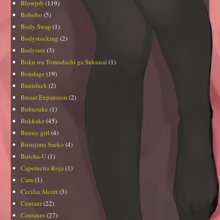
Blowjob
(119)
Bobobo
(5)
Body Swap
(1)
Bodystocking
(2)
Bodysuit
(3)
Boku wa Tomodachi ga Sukunai
(1)
Bondage
(19)
Brainfuck
(2)
Breast Expansion
(2)
Bubuzuke
(1)
Bukkake
(45)
Bunny girl
(4)
Busujima Saeko
(4)
Butcha-U
(1)
Caperucita Roja
(1)
Carn
(1)
Cecilia Alcott
(3)
Centaur
(22)
Centauro
(27)