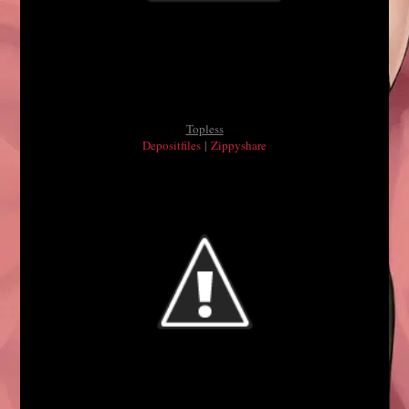
Topless
Depositfiles
|
Zippyshare