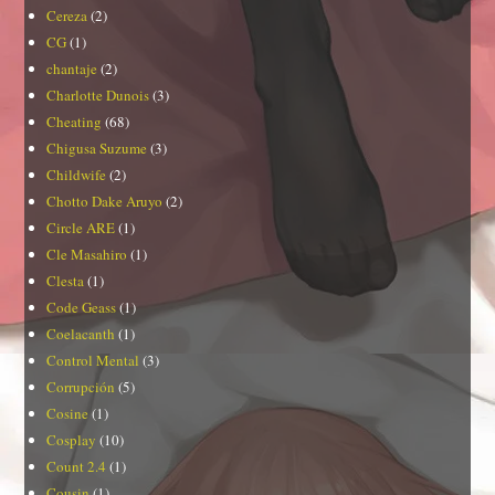
Cereza
(2)
CG
(1)
chantaje
(2)
Charlotte Dunois
(3)
Cheating
(68)
Chigusa Suzume
(3)
Childwife
(2)
Chotto Dake Aruyo
(2)
Circle ARE
(1)
Cle Masahiro
(1)
Clesta
(1)
Code Geass
(1)
Coelacanth
(1)
Control Mental
(3)
Corrupción
(5)
Cosine
(1)
Cosplay
(10)
Count 2.4
(1)
Cousin
(1)