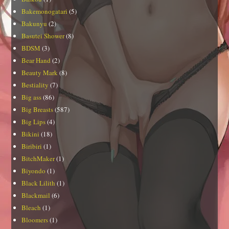
Bakemonogatari
(5)
Bakunyu
(2)
Basutei Shower
(8)
BDSM
(3)
Bear Hand
(2)
Beauty Mark
(8)
Bestiality
(7)
Big ass
(86)
Big Breasts
(587)
Big Lips
(4)
Bikini
(18)
Biribiri
(1)
BitchMaker
(1)
Biyondo
(1)
Black Lilith
(1)
Blackmail
(6)
Bleach
(1)
Bloomers
(1)