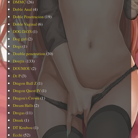
DMMC
(26)
Doble Anal
(4)
Doble Penetracion
(19)
Doble Vaginal
(6)
DOG DAYS
(1)
Dog girl
(2)
Dogs
(1)
Double penetration
(30)
Doujin
(133)
DOUMOU
(2)
Dr. P
(3)
Dragon Ball Z
(1)
Dragon Quest IV
(1)
Dragon's Crown
(1)
Dream Halls
(2)
Drogas
(11)
Drunk
(1)
DT Koubou
(1)
Ecchi
(52)