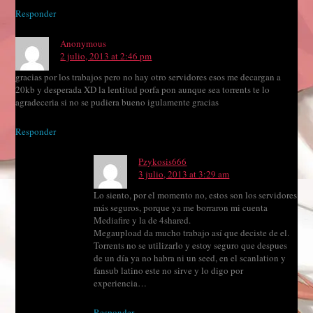
Responder
Anonymous
2 julio, 2013 at 2:46 pm
gracias por los trabajos pero no hay otro servidores esos me decargan a
20kb y desperada XD la lentitud porfa pon aunque sea torrents te lo
agradeceria si no se pudiera bueno igulamente gracias
Responder
Pzykosis666
3 julio, 2013 at 3:29 am
Lo siento, por el momento no, estos son los servidores
más seguros, porque ya me borraron mi cuenta
Mediafire y la de 4shared.
Megaupload da mucho trabajo así que deciste de el.
Torrents no se utilizarlo y estoy seguro que despues
de un día ya no habra ni un seed, en el scanlation y
fansub latino este no sirve y lo digo por
experiencia…
Responder