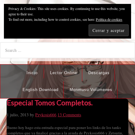
Privacy & Cookies: This site uses cookies. By continuing to use this website, you
Pzykosis666HFansub
agree to their use.
To find out more, including how to control cookies, see here:
Política de cookies
"I'm the best there is at what I do, but what I do best isn't very
nice".
Inicio
Lector Online
Descargas
English Download
Monmusu Volúmenes
Especial Tomos Completos.
1 julio, 2013
by
Pzykosis666
13 Comments
Bueno hoy hago esta entrada especial para poner los links de los tanks
completos que ya finalicé gracias a la ayuda de Pzykosis666 y Zetsurin,