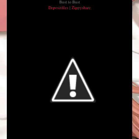
Bust to Bust
Depositfiles
|
Zippyshare