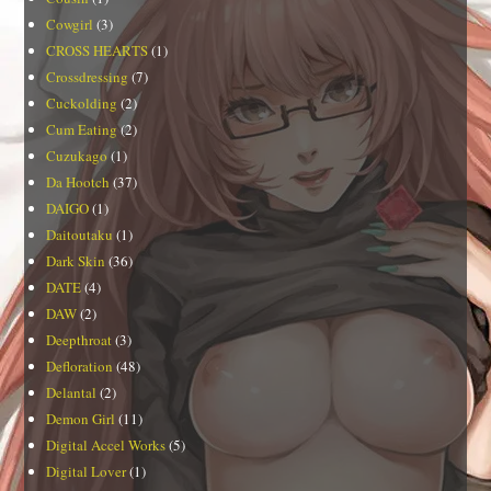
Cowgirl
(3)
CROSS HEARTS
(1)
Crossdressing
(7)
Cuckolding
(2)
Cum Eating
(2)
Cuzukago
(1)
Da Hootch
(37)
DAIGO
(1)
Daitoutaku
(1)
Dark Skin
(36)
DATE
(4)
DAW
(2)
Deepthroat
(3)
Defloration
(48)
Delantal
(2)
Demon Girl
(11)
Digital Accel Works
(5)
Digital Lover
(1)