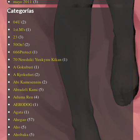
mayo 2011
(3)
Categorías
04U
(2)
1st.M's
(1)
23
(3)
50On!
(2)
666Protect
(1)
70 Nenshiki Yuukyuu Kikan
(1)
A Gokuburi
(1)
A Kyokufuri
(2)
Abi Kamesennin
(2)
Abradeli Kami
(5)
Aduma Ren
(4)
AERODOG
(1)
Agata
(1)
Ahegao
(57)
Aho
(5)
Ahobaka
(5)