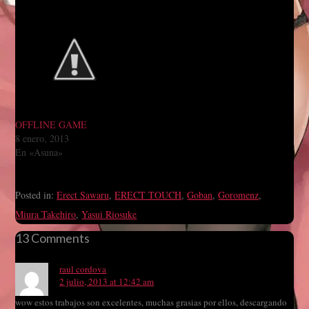
OFFLINE GAME
8 enero, 2013
En «Asuna»
Posted in:
Erect Sawaru
,
ERECT TOUCH
,
Goban
,
Goromenz
,
Miura Takehiro
,
Yasui Riosuke
13 Comments
raul cordova
2 julio, 2013 at 12:42 am
wow estos trabajos son excelentes, muchas grasias por ellos, descargando