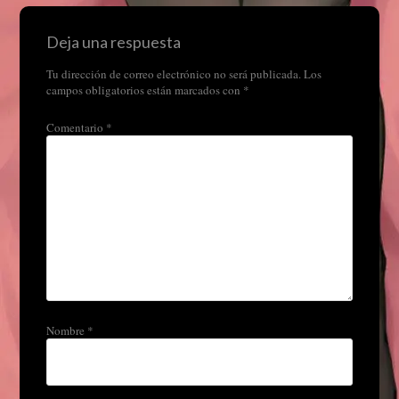
Deja una respuesta
Tu dirección de correo electrónico no será publicada.
Los
campos obligatorios están marcados con
*
Comentario
*
Nombre
*