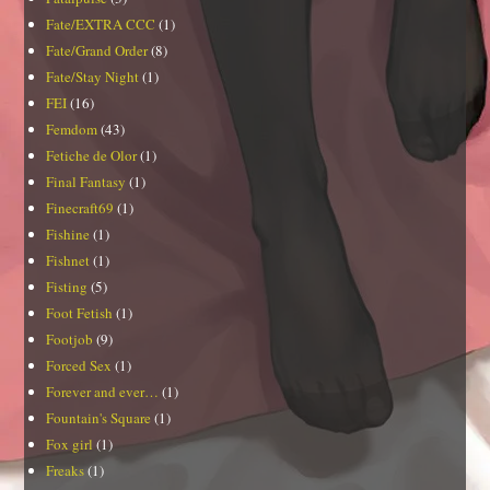
Fate/EXTRA CCC
(1)
Fate/Grand Order
(8)
Fate/Stay Night
(1)
FEI
(16)
Femdom
(43)
Fetiche de Olor
(1)
Final Fantasy
(1)
Finecraft69
(1)
Fishine
(1)
Fishnet
(1)
Fisting
(5)
Foot Fetish
(1)
Footjob
(9)
Forced Sex
(1)
Forever and ever…
(1)
Fountain's Square
(1)
Fox girl
(1)
Freaks
(1)