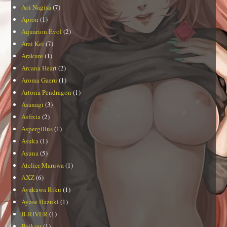
Aoi Nagisa
(7)
Apron
(1)
Aquarion Evol
(2)
Arai Kei
(7)
Arakure
(1)
Arcana Heart
(2)
Aroma Gaeru
(1)
Artoria Pendragon
(1)
Asanagi
(3)
Asfixia
(2)
Aspergillus
(1)
Asuka
(1)
Asuna
(5)
Atelier Maruwa
(1)
AXZ
(6)
Ayakawa Riku
(1)
Ayase Hazuki
(1)
B-RIVER
(1)
Baikou
(1)