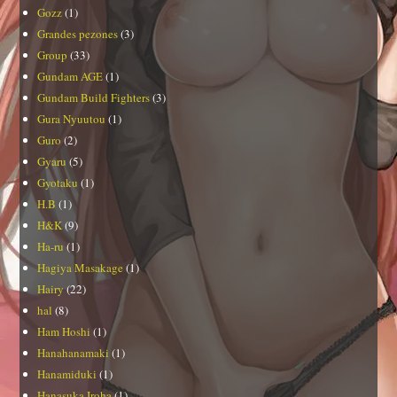
Gozz
(1)
Grandes pezones
(3)
Group
(33)
Gundam AGE
(1)
Gundam Build Fighters
(3)
Gura Nyuutou
(1)
Guro
(2)
Gyaru
(5)
Gyotaku
(1)
H.B
(1)
H&K
(9)
Ha-ru
(1)
Hagiya Masakage
(1)
Hairy
(22)
hal
(8)
Ham Hoshi
(1)
Hanahanamaki
(1)
Hanamiduki
(1)
Hanasuka Iroha
(1)