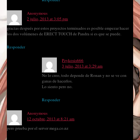
Anonymous
2 julio, 2013 at 3:05 pm
gracias después por estos proyectos terminados es posible empezar hacer
los dos volúmenes de ERECT TOUCH de Pandra si es que se puede.
Responder
Pzykosis666
3 julio, 2013 at 3:29 am
No lo creo, todo depende de Ronan y no se ve con
ganas de hacerlos.
Lo siento pero no.
Responder
Anonymous
12 octubre, 2013 at 8:21 am
pero prueba por el server mega.co.nz