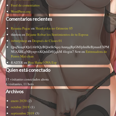
Feed de comentarios
WordPress.org
Comentarios recientes
Reanna Pagac
en
Shinkyoku no Grimoire 05
therion
en
Déjame Robar los Sentimientos de tu Esposa
iwbntjtmop
en
Después de Clases 01
QpqNoapOQcLbIrSQyBQiwSkSqsyAmrqqBpGMJpImHeBjmanEXPM
NUAXHLgNBynpvxKQnhDAVjqkM 4login7 Sow
en
Entrenadora de
Perros Mai-chan
RAIZER
en
Pisu Hame! OVA Esp
Quien está conectado
17 visitantes conectados ahora
6 visitantes,
11 bots
Archivos
enero 2020
(2)
octubre 2019
(1)
septiembre 2019
(3)