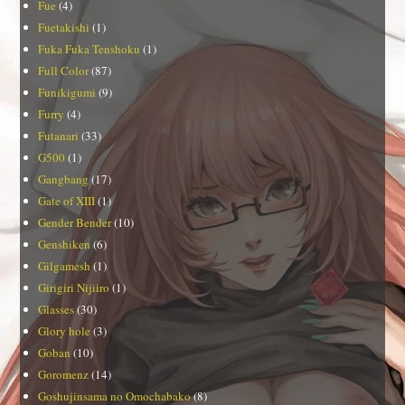
Fue
(4)
Fuetakishi
(1)
Fuka Fuka Tenshoku
(1)
Full Color
(87)
Funikigumi
(9)
Furry
(4)
Futanari
(33)
G500
(1)
Gangbang
(17)
Gate of XIII
(1)
Gender Bender
(10)
Genshiken
(6)
Gilgamesh
(1)
Girigiri Nijiiro
(1)
Glasses
(30)
Glory hole
(3)
Goban
(10)
Goromenz
(14)
Goshujinsama no Omochabako
(8)