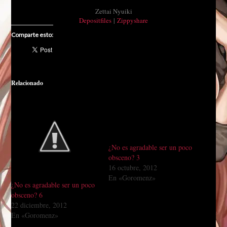
Zettai Nyuiki
Depositfiles
|
Zippyshare
Comparte esto:
Relacionado
¿No es agradable ser un poco
obsceno? 3
16 octubre, 2012
En «Goromenz»
¿No es agradable ser un poco
obsceno? 6
22 diciembre, 2012
En «Goromenz»