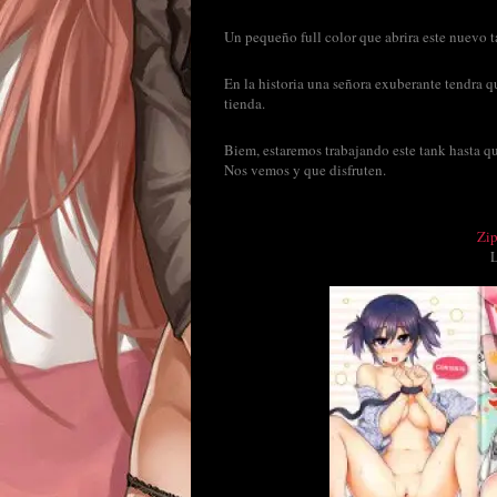
Un pequeño full color que abrira este nuevo 
En la historia una señora exuberante tendra q
tienda.
Biem, estaremos trabajando este tank hasta qu
Nos vemos y que disfruten.
Zi