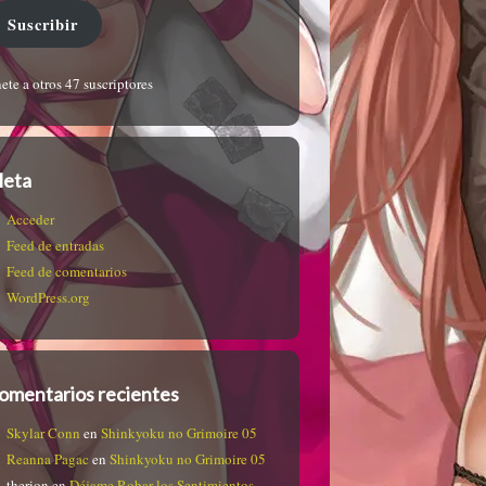
Suscribir
ete a otros 47 suscriptores
eta
Acceder
Feed de entradas
Feed de comentarios
WordPress.org
omentarios recientes
Skylar Conn
en
Shinkyoku no Grimoire 05
Reanna Pagac
en
Shinkyoku no Grimoire 05
therion
en
Déjame Robar los Sentimientos