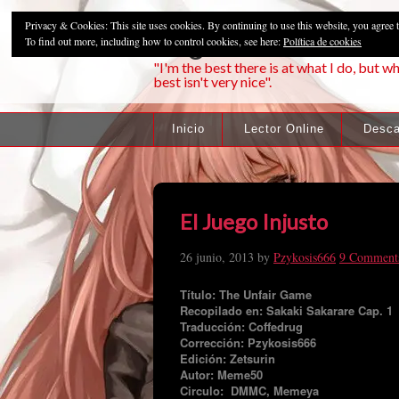
Privacy & Cookies: This site uses cookies. By continuing to use this website, you agree t
Pzykosis666HFa
To find out more, including how to control cookies, see here:
Política de cookies
"I'm the best there is at what I do, but wh
best isn't very nice".
Inicio
Lector Online
Desca
El Juego Injusto
26 junio, 2013
by
Pzykosis666
9 Comment
Título: The Unfair Game
Recopilado en: Sakaki Sakarare Cap. 1
Traducción: Coffedrug
Corrección: Pzykosis666
Edición: Zetsurin
Autor: Meme50
Circulo: DMMC, Memeya