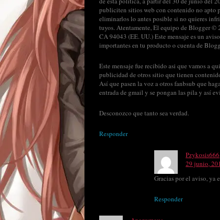
de esta política, a partir del 30 de junio de
publiciten sitios web con contenido no apto p
eliminarlos lo antes posible si no quieres in
tuyos. Atentamente, El equipo de Blogger ©
CA 94043 (EE. UU.) Este mensaje es un aviso 
importantes en tu producto o cuenta de Blogg
Este mensaje fue recibido asi que vamos a qu
publicidad de otros sitio que tienen contenid
Así que pasen la voz a otros fanbsub que haga
entrada de gmail y se pongan las pila y así evi
Desconozco que tanto sea verdad.
Responder
Pzykosis666
29 junio, 20
Gracias por el aviso, ya
Responder