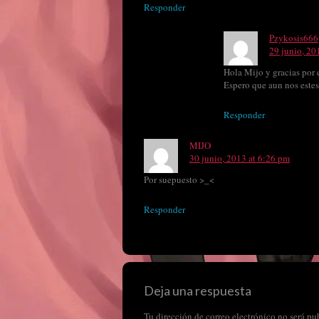
Responder
Pzykosis666
29 junio, 20
Hola Mijo y gracias por 
Espero que aun nos estes
Responder
MIJO
30 junio, 2013 at 6:26 pm
Por suepuesto >_<
Responder
Deja una respuesta
Tu dirección de correo electrónico no será pu