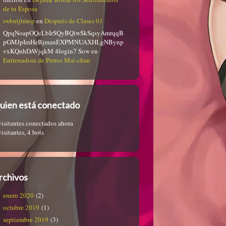
de tu Esposa
iwbntjtmop
en
Después de Clases 01
QpqNoapOQcLbIrSQyBQiwSkSqsyAmrqqB
pGMJpImHeBjmanEXPMNUAXHLgNBynp
vxKQnhDAVjqkM 4login7 Sow
en
Entrenadora de Perros Mai-chan
uien está conectado
visitantes conectados ahora
visitantes,
4 bots
rchivos
enero 2020
(2)
octubre 2019
(1)
septiembre 2019
(3)