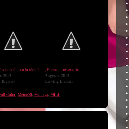
as (una foto) a la ídolo?
¡Hermano-niversario!
o, 2013
3 agosto, 2013
 Breasts»
En «Big Breasts»
Full Color
,
Meme50
,
Memeya
,
MILF