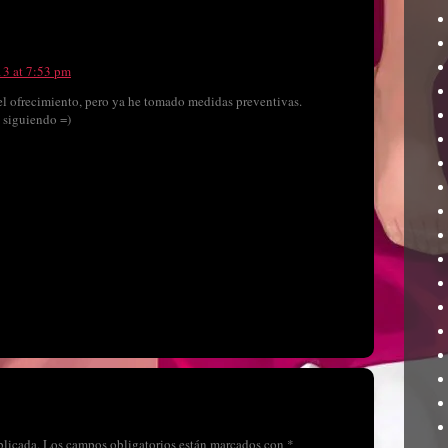
13 at 7:53 pm
el ofrecimiento, pero ya he tomado medidas preventivas.
 siguiendo =)
blicada.
Los campos obligatorios están marcados con
*