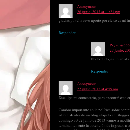
Anonymous
26 junio, 2013 at 11:21 pm
gracias por el nuevo aporte por cierto es mi
Responder
Pzykosis666
27 junio, 20
No lo dudo, es un artista
Responder
Anonymous
27 junio, 2013 at 4:59 am
Disculpa mi comentario, pero encontré esto en
Cambio importante en la política sobre conte
administrador de un blog alojado en Blogger 
domingo 30 de junio de 2013 vamos a modifica
terminantemente la obtención de ingresos a t