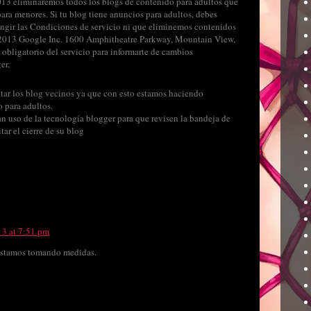
l 2013 eliminaremos todos los blogs de contenido para adultos que
ara menores. Si tu blog tiene anuncios para adultos, debes
fringir las Condiciones de servicio ni que eliminemos contenidos
 2013 Google Inc. 1600 Amphitheatre Parkway, Mountain View,
obligatorio del servicio para informarte de cambios
er.
itar los blog vecinos ya que con esto estamos haciendo
o para adultos.
n uso de la tecnología blogger para que revisen la bandeja de
tar el cierre de su blog
13 at 7:51 pm
 estamos tomando medidas.