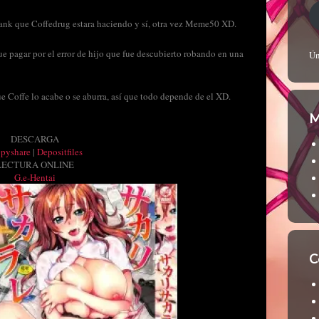
tank que Coffedrug estara haciendo y sí, otra vez Meme50 XD.
ue pagar por el error de hijo que fue descubierto robando en una
Ún
e Coffe lo acabe o se aburra, así que todo depende de el XD.
M
DESCARGA
ppyshare
|
Depositfiles
LECTURA ONLINE
G.e-Hentai
C