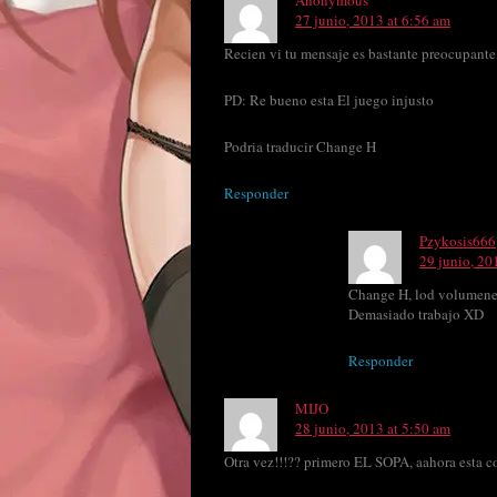
Anonymous
27 junio, 2013 at 6:56 am
Recien vi tu mensaje es bastante preocupante, 
PD: Re bueno esta El juego injusto
Podria traducir Change H
Responder
Pzykosis666
29 junio, 20
Change H, lod volumenes
Demasiado trabajo XD
Responder
MIJO
28 junio, 2013 at 5:50 am
Otra vez!!!?? primero EL SOPA, aahora esta