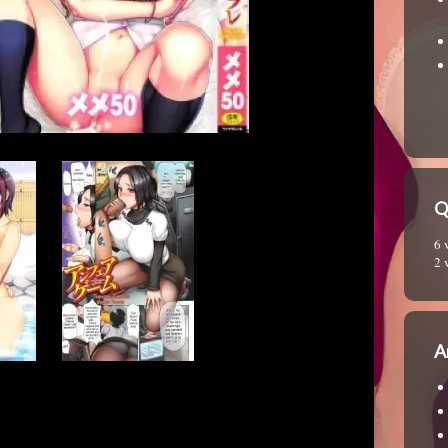
Q
6 
2 
A