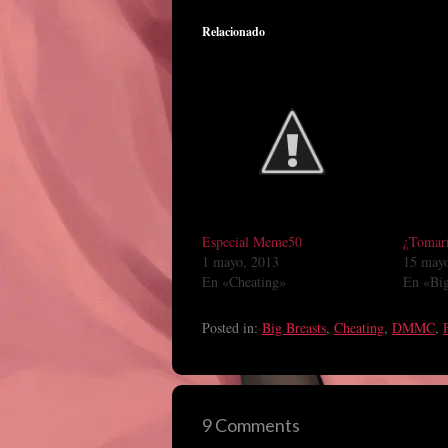
Relacionado
Especial Meme50
¿Tomarí
1 mayo, 2013
15 may
En «Cheating»
En «Big
Posted in:
Big Breasts
,
Cheating
,
DMMC
,
9 Comments