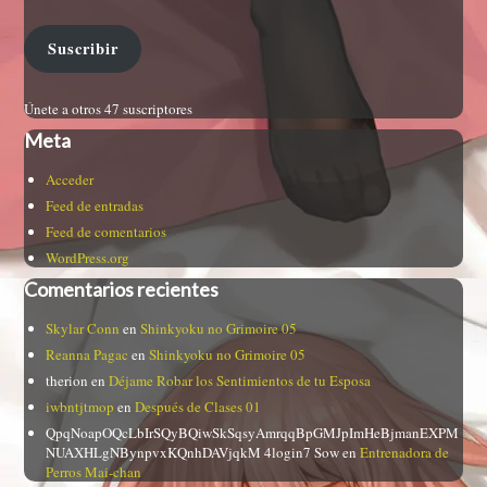
Suscribir
Únete a otros 47 suscriptores
Meta
Acceder
Feed de entradas
Feed de comentarios
WordPress.org
Comentarios recientes
Skylar Conn
en
Shinkyoku no Grimoire 05
Reanna Pagac
en
Shinkyoku no Grimoire 05
therion
en
Déjame Robar los Sentimientos de tu Esposa
iwbntjtmop
en
Después de Clases 01
QpqNoapOQcLbIrSQyBQiwSkSqsyAmrqqBpGMJpImHeBjmanEXPM
NUAXHLgNBynpvxKQnhDAVjqkM 4login7 Sow
en
Entrenadora de
Perros Mai-chan