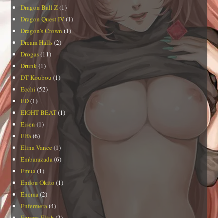
Dragon Ball Z
(1)
Dragon Quest IV
(1)
Dragon's Crown
(1)
Dream Halls
(2)
Drogas
(11)
Drunk
(1)
DT Koubou
(1)
Ecchi
(52)
ED
(1)
EIGHT BEAT
(1)
Eisen
(1)
Elfa
(6)
Elina Vance
(1)
Embarazada
(6)
Emua
(1)
Endou Okito
(1)
Enema
(2)
Enfermera
(4)
Enuma Elish
(2)