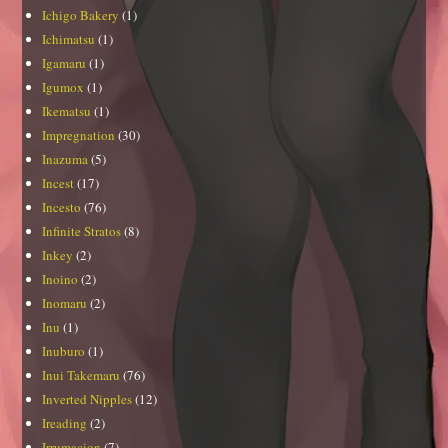
Ichigo Bakery
(1)
Ichimatsu
(1)
Igamaru
(1)
Igumox
(1)
Ikematsu
(1)
Impregnation
(30)
Inazuma
(5)
Incest
(17)
Incesto
(76)
Infinite Stratos
(8)
Inkey
(2)
Inoino
(2)
Inomaru
(2)
Inu
(1)
Inuburo
(1)
Inui Takemaru
(76)
Inverted Nipples
(12)
Ireading
(2)
Irrumacion
(7)