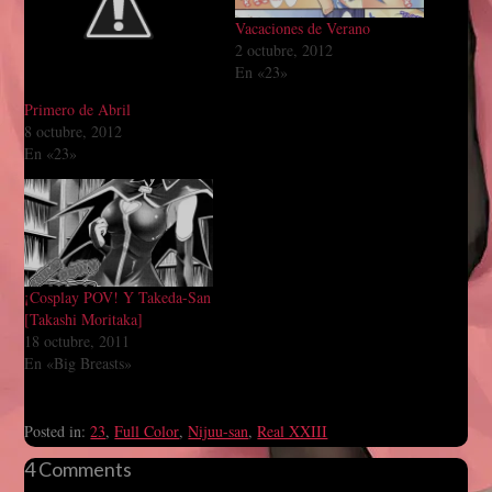
Vacaciones de Verano
2 octubre, 2012
En «23»
Primero de Abril
8 octubre, 2012
En «23»
¡Cosplay POV! Y Takeda-San
[Takashi Moritaka]
18 octubre, 2011
En «Big Breasts»
Posted in:
23
,
Full Color
,
Nijuu-san
,
Real XXIII
4 Comments