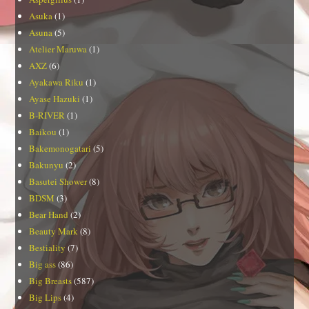
Asuka
(1)
Asuna
(5)
Atelier Maruwa
(1)
AXZ
(6)
Ayakawa Riku
(1)
Ayase Hazuki
(1)
B-RIVER
(1)
Baikou
(1)
Bakemonogatari
(5)
Bakunyu
(2)
Basutei Shower
(8)
BDSM
(3)
Bear Hand
(2)
Beauty Mark
(8)
Bestiality
(7)
Big ass
(86)
Big Breasts
(587)
Big Lips
(4)