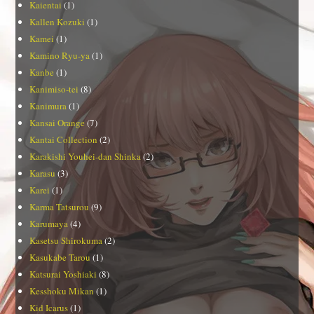
Kaientai
(1)
Kallen Kozuki
(1)
Kamei
(1)
Kamino Ryu-ya
(1)
Kanbe
(1)
Kanimiso-tei
(8)
Kanimura
(1)
Kansai Orange
(7)
Kantai Collection
(2)
Karakishi Youhei-dan Shinka
(2)
Karasu
(3)
Karei
(1)
Karma Tatsurou
(9)
Karumaya
(4)
Kasetsu Shirokuma
(2)
Kasukabe Tarou
(1)
Katsurai Yoshiaki
(8)
Kesshoku Mikan
(1)
Kid Icarus
(1)