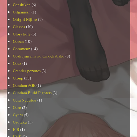
Genshiken
(6)
Gilgamesh
(1)
Girigiri Nijiiro
(1)
Glasses
(30)
Glory hole
(3)
Goban
(10)
Goromenz
(14)
Goshujinsama no Omochabako
(8)
Gozz
(1)
Grandes pezones
(3)
Group
(33)
Gundam AGE
(1)
Gundam Build Fighters
(3)
Gura Nyuutou
(1)
Guro
(2)
Gyaru
(5)
Gyotaku
(1)
H.B
(1)
H&K
(9)