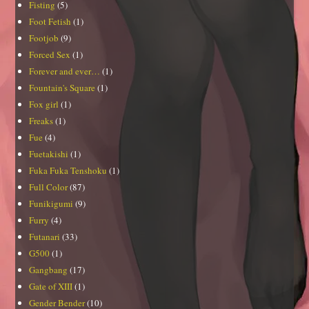
Fisting
(5)
Foot Fetish
(1)
Footjob
(9)
Forced Sex
(1)
Forever and ever…
(1)
Fountain's Square
(1)
Fox girl
(1)
Freaks
(1)
Fue
(4)
Fuetakishi
(1)
Fuka Fuka Tenshoku
(1)
Full Color
(87)
Funikigumi
(9)
Furry
(4)
Futanari
(33)
G500
(1)
Gangbang
(17)
Gate of XIII
(1)
Gender Bender
(10)