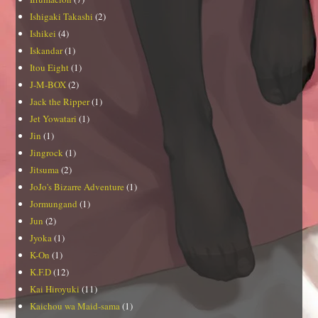
Ishigaki Takashi
(2)
Ishikei
(4)
Iskandar
(1)
Itou Eight
(1)
J-M-BOX
(2)
Jack the Ripper
(1)
Jet Yowatari
(1)
Jin
(1)
Jingrock
(1)
Jitsuma
(2)
JoJo's Bizarre Adventure
(1)
Jormungand
(1)
Jun
(2)
Jyoka
(1)
K-On
(1)
K.F.D
(12)
Kai Hiroyuki
(11)
Kaichou wa Maid-sama
(1)