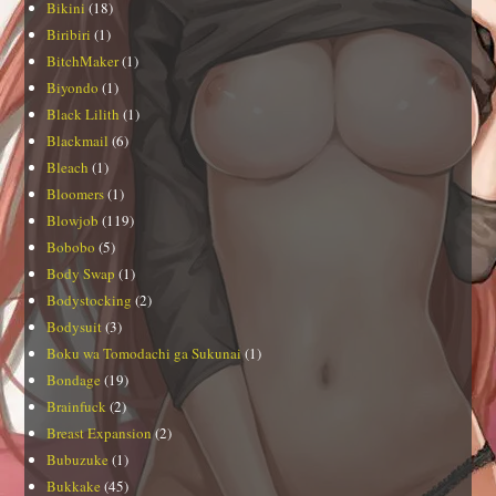
Bikini
(18)
Biribiri
(1)
BitchMaker
(1)
Biyondo
(1)
Black Lilith
(1)
Blackmail
(6)
Bleach
(1)
Bloomers
(1)
Blowjob
(119)
Bobobo
(5)
Body Swap
(1)
Bodystocking
(2)
Bodysuit
(3)
Boku wa Tomodachi ga Sukunai
(1)
Bondage
(19)
Brainfuck
(2)
Breast Expansion
(2)
Bubuzuke
(1)
Bukkake
(45)