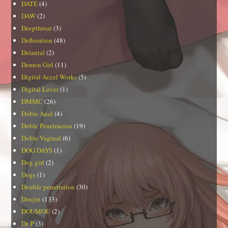
DATE
(4)
DAW
(2)
Deepthroat
(3)
Defloration
(48)
Delantal
(2)
Demon Girl
(11)
Digital Accel Works
(5)
Digital Lover
(1)
DMMC
(26)
Doble Anal
(4)
Doble Penetracion
(19)
Doble Vaginal
(6)
DOG DAYS
(1)
Dog girl
(2)
Dogs
(1)
Double penetration
(30)
Doujin
(133)
DOUMOU
(2)
Dr. P
(3)