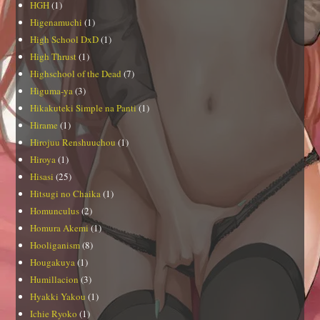
HGH
(1)
Higenamuchi
(1)
High School DxD
(1)
High Thrust
(1)
Highschool of the Dead
(7)
Higuma-ya
(3)
Hikakuteki Simple na Panti
(1)
Hirame
(1)
Hirojuu Renshuuchou
(1)
Hiroya
(1)
Hisasi
(25)
Hitsugi no Chaika
(1)
Homunculus
(2)
Homura Akemi
(1)
Hooliganism
(8)
Hougakuya
(1)
Humillacion
(3)
Hyakki Yakou
(1)
Ichie Ryoko
(1)