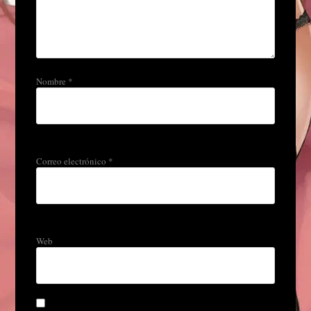
Nombre
*
Correo electrónico
*
Web