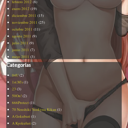
febrero 2012
(8)
enero 2012
(19)
diciembre 2011
(15)
noviembre 2011
(25)
octubre 2011
(11)
agosto 2011
(9)
julio 2011
(9)
junio 2011
(7)
mayo 2011
(3)
Categorías
04U
(2)
1st.M's
(1)
23
(3)
50On!
(2)
666Protect
(1)
70 Nenshiki Yuukyuu Kikan
(1)
A Gokuburi
(1)
A Kyokufuri
(2)