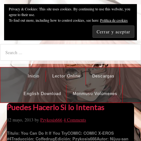
Privacy & Cookies: This site uses cookies. By continuing to use this website, you
Pzykosis666HFansub
agree to their use.
To find out more, including how to control cookies, see here:
Política de cookies
"I'm the best there is at what I do, but what I do best isn't very
nice".
Inicio
Lector Online
Descargas
English Download
Monmusu Volúmenes
Puedes Hacerlo Si lo Intentas
12 mayo, 2013
by
Pzykosis666
4 Comments
Título: You Can Do It If You Try
COMIC: COMIC X-EROS
#4
Traducción: Coffedrug
Edición: Pzykosis666
Autor: Nijuu-san