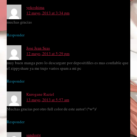
yokoshima
12 mayo, 2013 at 3:34 pm
muchas gracias
Responder
Jose Jean Seas
12 mayo, 2013 at 5:29 pm
muy buen manga pero lo descargare por depositifiles es mas confiable que
el zippyshare ya me trajo varios spam a mi pc
Responder
Kurogane Raziel
13 mayo, 2013 at 5:57 am
Muchas gracias por otro full color de este autor! (^w^)/
Responder
sandostg