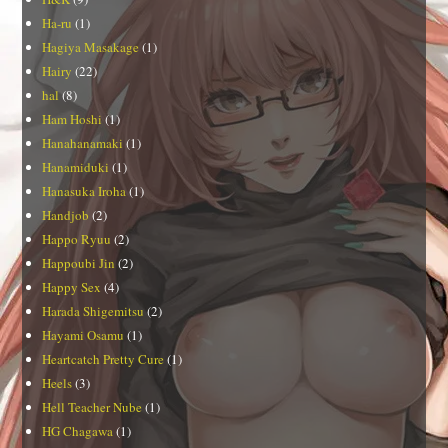
Ha-ru
(1)
Hagiya Masakage
(1)
Hairy
(22)
hal
(8)
Ham Hoshi
(1)
Hanahanamaki
(1)
Hanamiduki
(1)
Hanasuka Iroha
(1)
Handjob
(2)
Happo Ryuu
(2)
Happoubi Jin
(2)
Happy Sex
(4)
Harada Shigemitsu
(2)
Hayami Osamu
(1)
Heartcatch Pretty Cure
(1)
Heels
(3)
Hell Teacher Nube
(1)
HG Chagawa
(1)