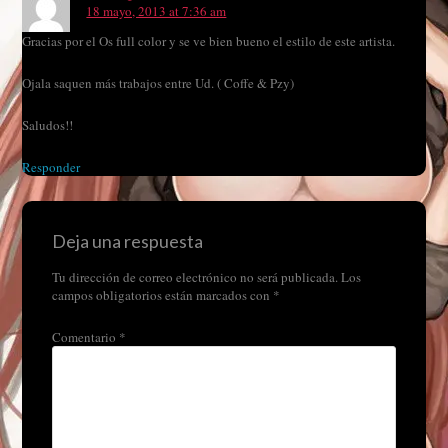
18 mayo, 2013 at 7:36 am
Gracias por el Os full color y se ve bien bueno el estilo de este artista.
Ojala saquen más trabajos entre Ud. ( Coffe & Pzy)
Saludos!!
Responder
Deja una respuesta
Tu dirección de correo electrónico no será publicada.
Los
campos obligatorios están marcados con
*
Comentario
*