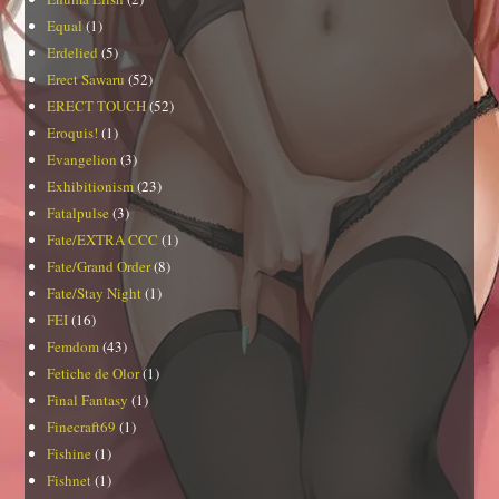
Equal
(1)
Erdelied
(5)
Erect Sawaru
(52)
ERECT TOUCH
(52)
Eroquis!
(1)
Evangelion
(3)
Exhibitionism
(23)
Fatalpulse
(3)
Fate/EXTRA CCC
(1)
Fate/Grand Order
(8)
Fate/Stay Night
(1)
FEI
(16)
Femdom
(43)
Fetiche de Olor
(1)
Final Fantasy
(1)
Finecraft69
(1)
Fishine
(1)
Fishnet
(1)