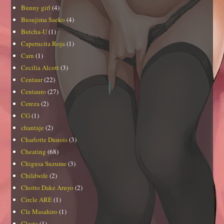
Bunny girl
(4)
Busujima Saeko
(4)
Butcha-U
(1)
Caperucita Roja
(1)
Carn
(1)
Cecilia Alcott
(3)
Centaur
(22)
Centauro
(27)
Cereza
(2)
CG
(1)
chantaje
(2)
Charlotte Dunois
(3)
Cheating
(68)
Chigusa Suzume
(3)
Childwife
(2)
Chotto Dake Aruyo
(2)
Circle ARE
(1)
Cle Masahiro
(1)
Clesta
(1)