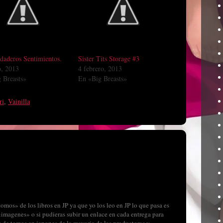
daderos Sentimientos.
Sister Tits Storage #3
o, 2013
4 febrero, 2013
 Breasts»
En «Big Breasts»
ri
,
Vainilla
omos» de los libros en JP ya que yo los leo en JP lo que pasa es
«imagenes» o si pudieras subir un enlace en cada entrega para