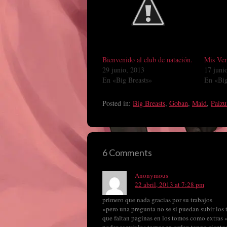
Bienvenido al club de natación.
Mis Ver
29 junio, 2013
17 juni
En «Big Breasts»
En «Big
Posted in:
Big Breasts
,
Goban
,
Maid
,
Paizu
6 Comments
Anonymous
22 abril, 2013 at 7:28 pm
primero que nada gracias por su trabajos
«pero una pregunta no se si puedan subir los t
que faltan paginas en los tomos como extras 