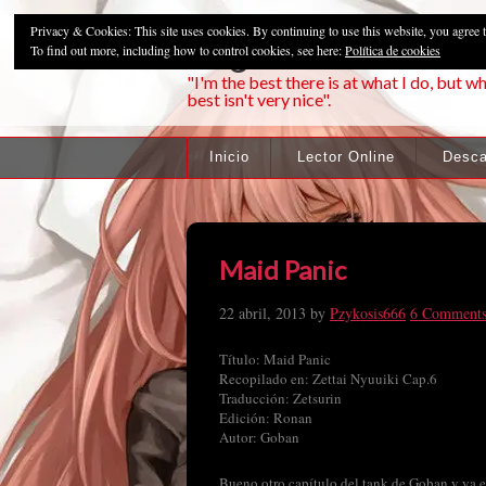
Privacy & Cookies: This site uses cookies. By continuing to use this website, you agree t
Pzykosis666HFa
To find out more, including how to control cookies, see here:
Política de cookies
"I'm the best there is at what I do, but wh
best isn't very nice".
Inicio
Lector Online
Desca
Maid Panic
22 abril, 2013
by
Pzykosis666
6 Comment
Título: Maid Panic
Recopilado en: Zettai Nyuuiki Cap.6
Traducción: Zetsurin
Edición: Ronan
Autor: Goban
Bueno otro capítulo del tank de Goban y ya es 