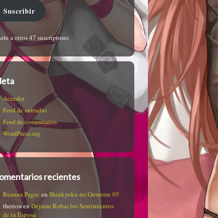
Suscribir
ete a otros 47 suscriptores
eta
Acceder
Feed de entradas
Feed de comentarios
WordPress.org
omentarios recientes
Reanna Pagac
en
Shinkyoku no Grimoire 05
therion
en
Déjame Robar los Sentimientos
de tu Esposa