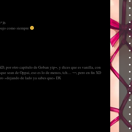
¬*)b
abajo como siempre
D, por otro capitulo de Goban yip~, y dices que es vanilla, con
que sean de Oppai, eso es lo de menos, tch… ¬¬, pero en fin XD
pero »dejando de lado ya sabes que» DX