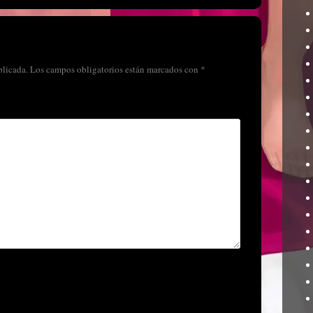
blicada.
Los campos obligatorios están marcados con
*