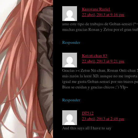
Kurogane Raziel
22 abril, 2013 at 9:16 pm
amo este tipo de trabajos de Goban-sensei (*
muchas gracias Ronan y Zetsu por el gran tr
Responder
Kotori-chan 83
22 abril, 2013 at 9:21 pm
Gracias >< Zetsu Nii-chan, Ronan Onii-chan X
más razón la leeré XD, aunque no me importa 
igual me gusta Goban-sensei por sus trazos 
Bien se cuidan y gracias chicos ;’) YIp~
Responder
DT512
23 abril, 2013 at 2:49 pm
And this says all I have to say