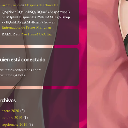
iwbntjtmop
en
Después de Clases 01
QpqNoapOQcLbIrSQyBQiwSkSqsyAmrqqB
pGMJpImHeBjmanEXPMNUAXHLgNBynp
vxKQnhDAVjqkM 4login7 Sow
en
Entrenadora de Perros Mai-chan
RAIZER
en
Pisu Hame! OVA Esp
uien está conectado
visitantes conectados ahora
visitantes,
4 bots
rchivos
enero 2020
(2)
octubre 2019
(1)
septiembre 2019
(3)