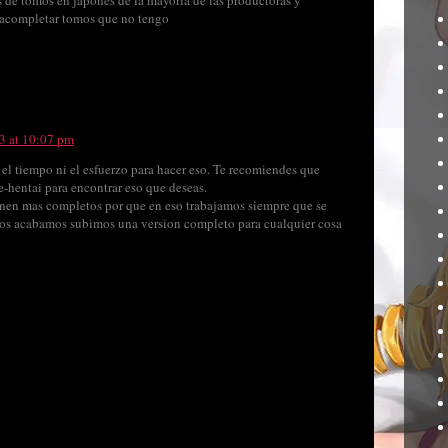
s de tomos en japones de la mayoria de las productoras y
o acompletar tomos que no tengo
13 at 10:07 pm
 el tiempo ni el esfuerzo para hacer eso. Te recomiendes que
e-hentai para encontrar eso que deseas.
enen mas completos por que en eso trabajamos siempre que se
 los acabamos subimos una version completo para cualquier cosa