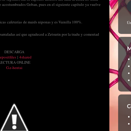
e acostumbrados Goban, pues en el siguiente capítulo ya vuelve
icas cafeterías de maids niponas y es Vainilla 100%.
Ún
parrafadas así que agradeced a Zetsurin por la tradu y comentad
M
DESCARGA
epositfiles
|
4shared
LECTURA ONLINE
G.e-hentai
C