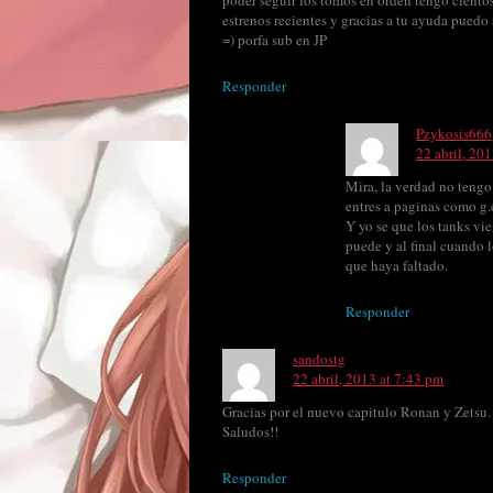
poder seguir los tomos en orden tengo ciento
estrenos recientes y gracias a tu ayuda pued
=) porfa sub en JP
Responder
Pzykosis666
22 abril, 20
Mira, la verdad no tengo
entres a paginas como g.
Y yo se que los tanks vi
puede y al final cuando
que haya faltado.
Responder
sandostg
22 abril, 2013 at 7:43 pm
Gracias por el nuevo capitulo Ronan y Zetsu.
Saludos!!
Responder