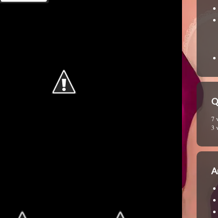
Q
7 
3 
A