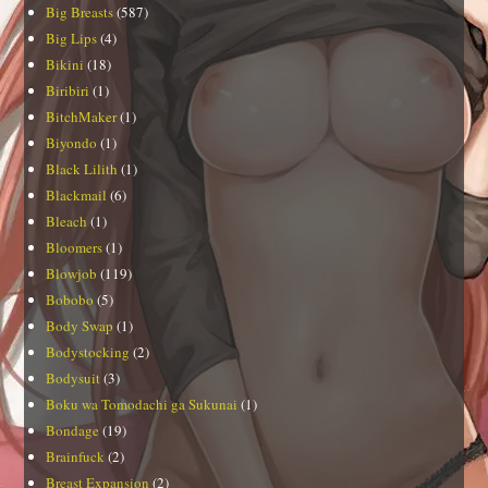
Big Breasts
(587)
Big Lips
(4)
Bikini
(18)
Biribiri
(1)
BitchMaker
(1)
Biyondo
(1)
Black Lilith
(1)
Blackmail
(6)
Bleach
(1)
Bloomers
(1)
Blowjob
(119)
Bobobo
(5)
Body Swap
(1)
Bodystocking
(2)
Bodysuit
(3)
Boku wa Tomodachi ga Sukunai
(1)
Bondage
(19)
Brainfuck
(2)
Breast Expansion
(2)