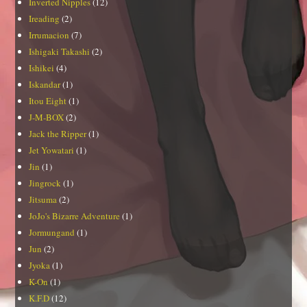
Inverted Nipples
(12)
Ireading
(2)
Irrumacion
(7)
Ishigaki Takashi
(2)
Ishikei
(4)
Iskandar
(1)
Itou Eight
(1)
J-M-BOX
(2)
Jack the Ripper
(1)
Jet Yowatari
(1)
Jin
(1)
Jingrock
(1)
Jitsuma
(2)
JoJo's Bizarre Adventure
(1)
Jormungand
(1)
Jun
(2)
Jyoka
(1)
K-On
(1)
K.F.D
(12)