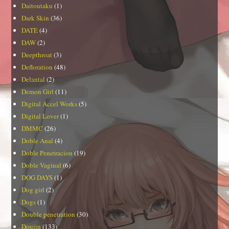
Daitoutaku
(1)
Dark Skin
(36)
DATE
(4)
DAW
(2)
Deepthroat
(3)
Defloration
(48)
Delantal
(2)
Demon Girl
(11)
Digital Accel Works
(5)
Digital Lover
(1)
DMMC
(26)
Doble Anal
(4)
Doble Penetracion
(19)
Doble Vaginal
(6)
DOG DAYS
(1)
Dog girl
(2)
Dogs
(1)
Double penetration
(30)
Doujin
(133)