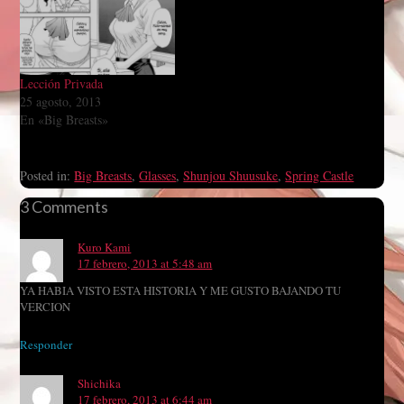
Lección Privada
25 agosto, 2013
En «Big Breasts»
Posted in:
Big Breasts
,
Glasses
,
Shunjou Shuusuke
,
Spring Castle
3 Comments
Kuro Kami
17 febrero, 2013 at 5:48 am
YA HABIA VISTO ESTA HISTORIA Y ME GUSTO BAJANDO TU
VERCION
Responder
Shichika
17 febrero, 2013 at 6:44 am