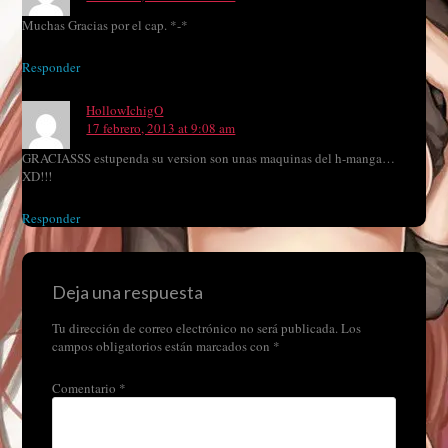
Muchas Gracias por el cap. *-*
Responder
HollowIchigO
17 febrero, 2013 at 9:08 am
GRACIASSS estupenda su version son unas maquinas del h-manga…
XD!!!
Responder
Deja una respuesta
Tu dirección de correo electrónico no será publicada.
Los
campos obligatorios están marcados con
*
Comentario
*