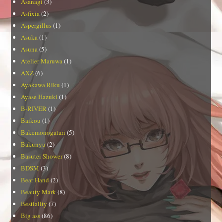
Asanagi
(3)
Asfixia
(2)
Aspergillus
(1)
Asuka
(1)
Asuna
(5)
Atelier Maruwa
(1)
AXZ
(6)
Ayakawa Riku
(1)
Ayase Hazuki
(1)
B-RIVER
(1)
Baikou
(1)
Bakemonogatari
(5)
Bakunyu
(2)
Basutei Shower
(8)
BDSM
(3)
Bear Hand
(2)
Beauty Mark
(8)
Bestiality
(7)
Big ass
(86)