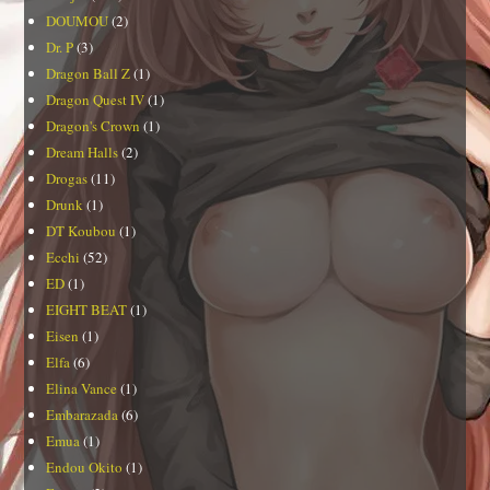
DOUMOU
(2)
Dr. P
(3)
Dragon Ball Z
(1)
Dragon Quest IV
(1)
Dragon's Crown
(1)
Dream Halls
(2)
Drogas
(11)
Drunk
(1)
DT Koubou
(1)
Ecchi
(52)
ED
(1)
EIGHT BEAT
(1)
Eisen
(1)
Elfa
(6)
Elina Vance
(1)
Embarazada
(6)
Emua
(1)
Endou Okito
(1)