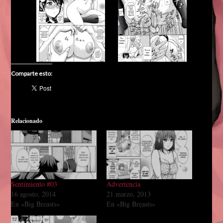
Comparte esto:
Relacionado
Sentimiento #03
Advertencia
16 agosto, 2014
21 marzo, 2013
En «Big Breasts»
En «Big Breasts»