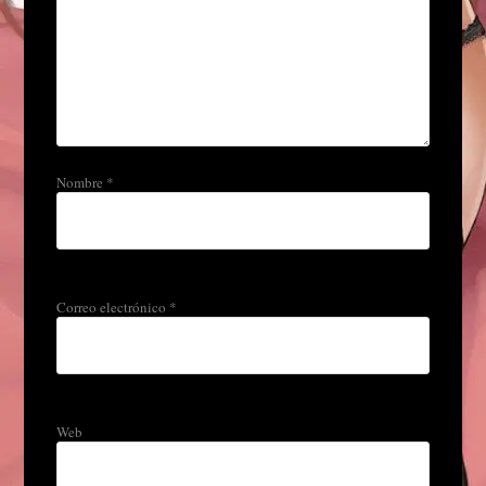
Nombre
*
Correo electrónico
*
Web