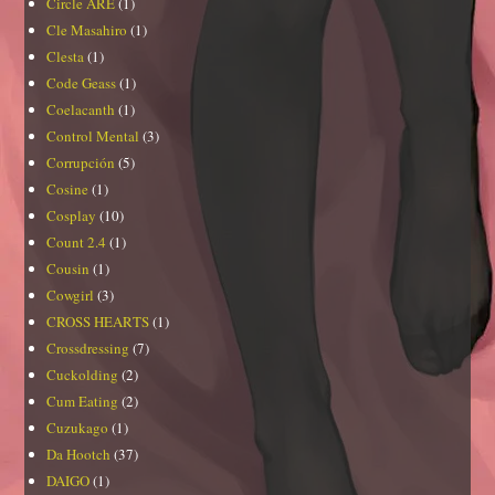
Circle ARE
(1)
Cle Masahiro
(1)
Clesta
(1)
Code Geass
(1)
Coelacanth
(1)
Control Mental
(3)
Corrupción
(5)
Cosine
(1)
Cosplay
(10)
Count 2.4
(1)
Cousin
(1)
Cowgirl
(3)
CROSS HEARTS
(1)
Crossdressing
(7)
Cuckolding
(2)
Cum Eating
(2)
Cuzukago
(1)
Da Hootch
(37)
DAIGO
(1)