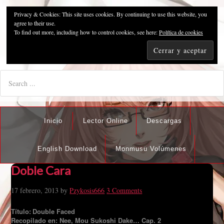
Privacy & Cookies: This site uses cookies. By continuing to use this website, you
Pzykosis666HFansub
agree to their use.
To find out more, including how to control cookies, see here:
Política de cookies
"I'm the best there is at what I do, but what I do best isn't very
nice".
Inicio
Lector Online
Descargas
English Download
Monmusu Volúmenes
Doble Cara
17 febrero, 2013
by
Pzykosis666
3 Comments
Título:
Double Faced
Recopilado en:
Nee, Mou Sukoshi Dake…
Cap. 2