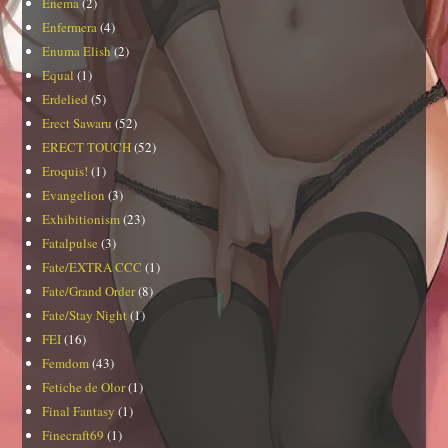
Enema
(2)
Enfermera
(4)
Enuma Elish
(2)
Equal
(1)
Erdelied
(5)
Erect Sawaru
(52)
ERECT TOUCH
(52)
Eroquis!
(1)
Evangelion
(3)
Exhibitionism
(23)
Fatalpulse
(3)
Fate/EXTRA CCC
(1)
Fate/Grand Order
(8)
Fate/Stay Night
(1)
FEI
(16)
Femdom
(43)
Fetiche de Olor
(1)
Final Fantasy
(1)
Finecraft69
(1)