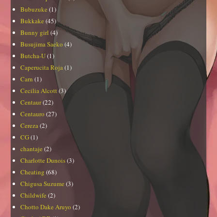
Bubuzuke
(1)
Bukkake
(45)
Bunny girl
(4)
Busujima Saeko
(4)
Butcha-U
(1)
Caperucita Roja
(1)
Carn
(1)
Cecilia Alcott
(3)
Centaur
(22)
Centauro
(27)
Cereza
(2)
CG
(1)
chantaje
(2)
Charlotte Dunois
(3)
Cheating
(68)
Chigusa Suzume
(3)
Childwife
(2)
Chotto Dake Aruyo
(2)