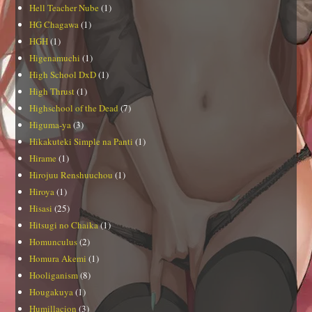
Hell Teacher Nube
(1)
HG Chagawa
(1)
HGH
(1)
Higenamuchi
(1)
High School DxD
(1)
High Thrust
(1)
Highschool of the Dead
(7)
Higuma-ya
(3)
Hikakuteki Simple na Panti
(1)
Hirame
(1)
Hirojuu Renshuuchou
(1)
Hiroya
(1)
Hisasi
(25)
Hitsugi no Chaika
(1)
Homunculus
(2)
Homura Akemi
(1)
Hooliganism
(8)
Hougakuya
(1)
Humillacion
(3)