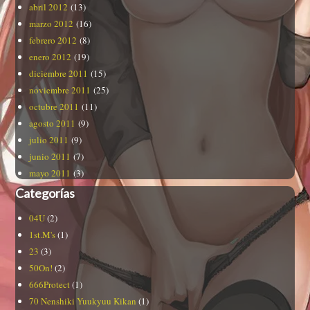
abril 2012
(13)
marzo 2012
(16)
febrero 2012
(8)
enero 2012
(19)
diciembre 2011
(15)
noviembre 2011
(25)
octubre 2011
(11)
agosto 2011
(9)
julio 2011
(9)
junio 2011
(7)
mayo 2011
(3)
Categorías
04U
(2)
1st.M's
(1)
23
(3)
50On!
(2)
666Protect
(1)
70 Nenshiki Yuukyuu Kikan
(1)