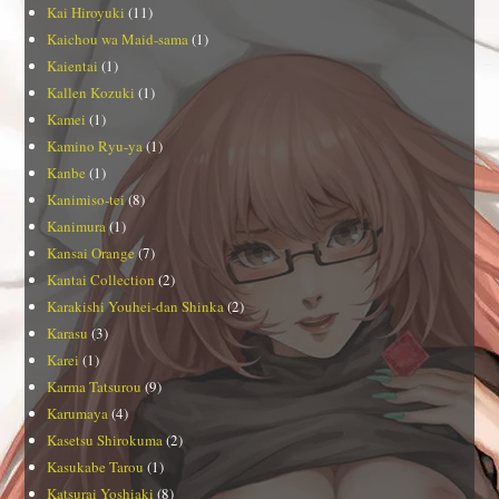
Kai Hiroyuki
(11)
Kaichou wa Maid-sama
(1)
Kaientai
(1)
Kallen Kozuki
(1)
Kamei
(1)
Kamino Ryu-ya
(1)
Kanbe
(1)
Kanimiso-tei
(8)
Kanimura
(1)
Kansai Orange
(7)
Kantai Collection
(2)
Karakishi Youhei-dan Shinka
(2)
Karasu
(3)
Karei
(1)
Karma Tatsurou
(9)
Karumaya
(4)
Kasetsu Shirokuma
(2)
Kasukabe Tarou
(1)
Katsurai Yoshiaki
(8)