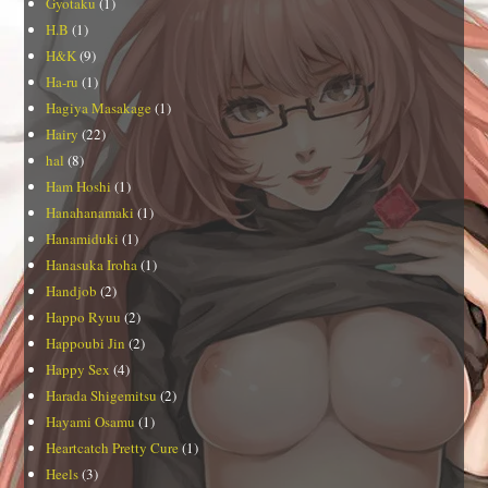
Gyotaku
(1)
H.B
(1)
H&K
(9)
Ha-ru
(1)
Hagiya Masakage
(1)
Hairy
(22)
hal
(8)
Ham Hoshi
(1)
Hanahanamaki
(1)
Hanamiduki
(1)
Hanasuka Iroha
(1)
Handjob
(2)
Happo Ryuu
(2)
Happoubi Jin
(2)
Happy Sex
(4)
Harada Shigemitsu
(2)
Hayami Osamu
(1)
Heartcatch Pretty Cure
(1)
Heels
(3)