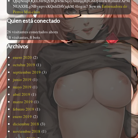
QpqNoapOQcLbIrSQyBQiwSkSqsyAmrqqBpGMJpImHeBjmanEXPM
NUAXHLgNBynpvxKQnhDAVjqkM 4login7 Sow
en
Entrenadora de
Perros Mai-chan
Quien está conectado
26 visitantes conectados ahora
18 visitantes,
8 bots
Archivos
enero 2020
(2)
octubre 2019
(1)
septiembre 2019
(3)
junio 2019
(1)
mayo 2019
(1)
abril 2019
(1)
marzo 2019
(1)
febrero 2019
(1)
enero 2019
(2)
diciembre 2018
(3)
noviembre 2018
(1)