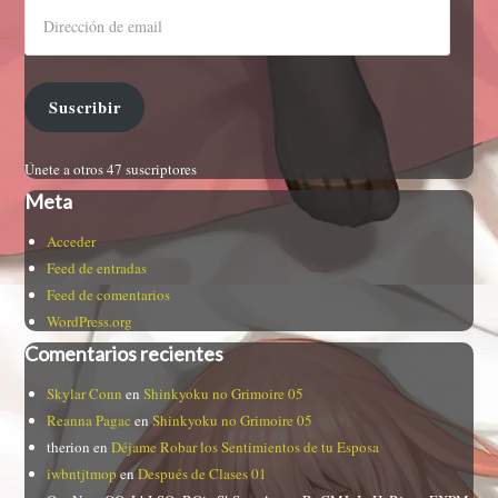
Suscribir
Únete a otros 47 suscriptores
Meta
Acceder
Feed de entradas
Feed de comentarios
WordPress.org
Comentarios recientes
Skylar Conn
en
Shinkyoku no Grimoire 05
Reanna Pagac
en
Shinkyoku no Grimoire 05
therion
en
Déjame Robar los Sentimientos de tu Esposa
iwbntjtmop
en
Después de Clases 01