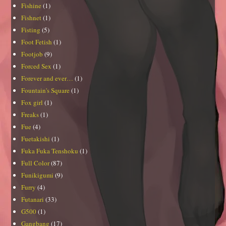
Fishine
(1)
Fishnet
(1)
Fisting
(5)
Foot Fetish
(1)
Footjob
(9)
Forced Sex
(1)
Forever and ever…
(1)
Fountain's Square
(1)
Fox girl
(1)
Freaks
(1)
Fue
(4)
Fuetakishi
(1)
Fuka Fuka Tenshoku
(1)
Full Color
(87)
Funikigumi
(9)
Furry
(4)
Futanari
(33)
G500
(1)
Gangbang
(17)