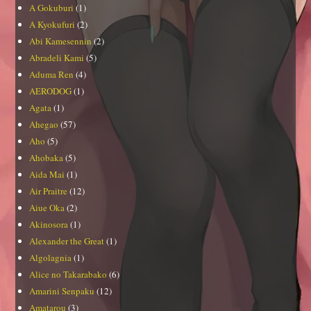
A Gokuburi
(1)
A Kyokufuri
(2)
Abi Kamesennin
(2)
Abradeli Kami
(5)
Aduma Ren
(4)
AERODOG
(1)
Agata
(1)
Ahegao
(57)
Aho
(5)
Ahobaka
(5)
Aida Mai
(1)
Air Praitre
(12)
Aiue Oka
(2)
Akinosora
(1)
Alexander the Great
(1)
Algolagnia
(1)
Alice no Takarabako
(6)
Amarini Senpaku
(12)
Amatarou
(3)