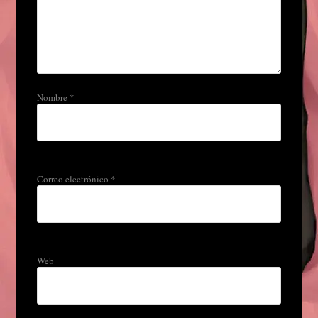
Nombre
*
Correo electrónico
*
Web