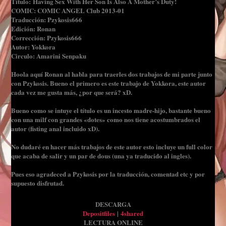
Título: Having Sex With Her Son Is Also A Mother’s Duty!
COMIC: COMIC ANGEL Club 2013-01
Traducción: Pzykosis666
Edición: Ronan
Corrección: Pzykosis666
Autor: Yokkora
Circulo: Amarini Senpaku
Hoola aquí Ronan al habla para traerles dos trabajos de mi parte junto
con Pzykosis. Bueno el primero es este trabajo de Yokkora, este autor
cada vez me gusta más, ¿por que será? xD.
Bueno como se intuye el título es un incesto madre-hijo, bastante bueno
con una milf con grandes «dotes» como nos tiene acostumbrados el
autor (fisting anal incluido xD).
No dudaré en hacer más trabajos de este autor esto incluye un full color
que acaba de salir y un par de dous (una ya traducido al ingles).
Pues eso agradeced a Pzykosis por la traducción, comentad etc y por
supuesto disfrutad.
DESCARGA
Depositfiles
|
4shared
LECTURA ONLINE