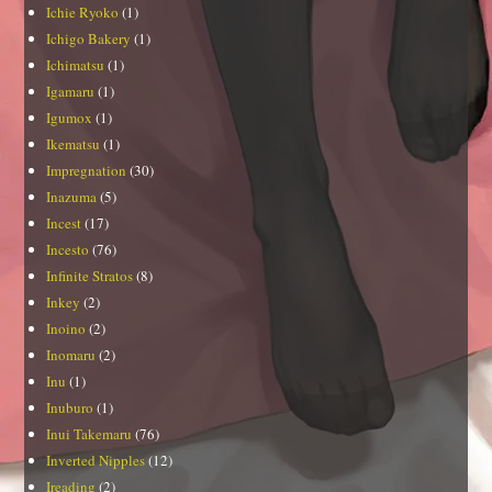
Ichie Ryoko
(1)
Ichigo Bakery
(1)
Ichimatsu
(1)
Igamaru
(1)
Igumox
(1)
Ikematsu
(1)
Impregnation
(30)
Inazuma
(5)
Incest
(17)
Incesto
(76)
Infinite Stratos
(8)
Inkey
(2)
Inoino
(2)
Inomaru
(2)
Inu
(1)
Inuburo
(1)
Inui Takemaru
(76)
Inverted Nipples
(12)
Ireading
(2)