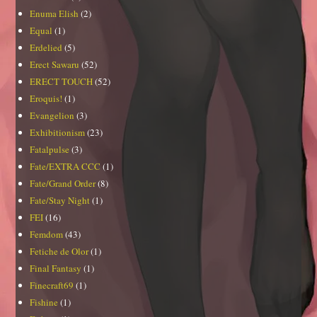
Enuma Elish
(2)
Equal
(1)
Erdelied
(5)
Erect Sawaru
(52)
ERECT TOUCH
(52)
Eroquis!
(1)
Evangelion
(3)
Exhibitionism
(23)
Fatalpulse
(3)
Fate/EXTRA CCC
(1)
Fate/Grand Order
(8)
Fate/Stay Night
(1)
FEI
(16)
Femdom
(43)
Fetiche de Olor
(1)
Final Fantasy
(1)
Finecraft69
(1)
Fishine
(1)