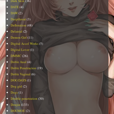
Dark Skin
(36)
DATE
(4)
DAW
(2)
Deepthroat
(3)
Defloration
(48)
Delantal
(2)
Demon Girl
(11)
Digital Accel Works
(5)
Digital Lover
(1)
DMMC
(26)
Doble Anal
(4)
Doble Penetracion
(19)
Doble Vaginal
(6)
DOG DAYS
(1)
Dog girl
(2)
Dogs
(1)
Double penetration
(30)
Doujin
(133)
DOUMOU
(2)