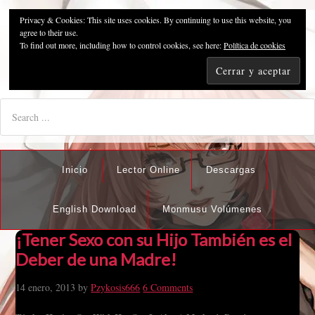
Privacy & Cookies: This site uses cookies. By continuing to use this website, you
Pzykosis666HFansub
agree to their use.
To find out more, including how to control cookies, see here:
Política de cookies
"I'm the best there is at what I do, but what I do best isn't very
nice".
Inicio
Lector Online
Descargas
English Download
Monmusu Volúmenes
¡Tener Sexo con su Hijo También es el
Deber de una Madre!
14 enero, 2013
by
Pzykosis666
6 Comments