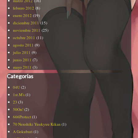
marzo 2012
(16)
febrero 2012
(8)
enero 2012
(19)
diciembre 2011
(15)
noviembre 2011
(25)
octubre 2011
(11)
agosto 2011
(9)
julio 2011
(9)
junio 2011
(7)
mayo 2011
(3)
Categorías
04U
(2)
1st.M's
(1)
23
(3)
50On!
(2)
666Protect
(1)
70 Nenshiki Yuukyuu Kikan
(1)
A Gokuburi
(1)