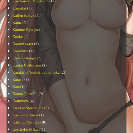
Kaichou wa Maid-sama
(1)
Kaientai
(1)
Kallen Kozuki
(1)
Kamei
(1)
Kamino Ryu-ya
(1)
Kanbe
(1)
Kanimiso-tei
(8)
Kanimura
(1)
Kansai Orange
(7)
Kantai Collection
(2)
Karakishi Youhei-dan Shinka
(2)
Karasu
(3)
Karei
(1)
Karma Tatsurou
(9)
Karumaya
(4)
Kasetsu Shirokuma
(2)
Kasukabe Tarou
(1)
Katsurai Yoshiaki
(8)
Kesshoku Mikan
(1)