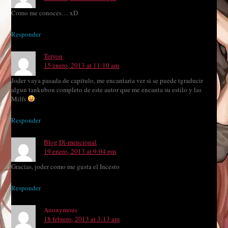
Como me conoces… xD
Responder
Teryon
15 enero, 2013 at 11:10 am
Joder vaya pasada de capitulo, me encantaria ver si se puede tgraducir
algun tankubon completo de este autor que me encanta su estilo y las
Milfs
Responder
Blog Di-mencional
19 enero, 2013 at 9:04 pm
Gracias, joder como me gusta el Incesto
Responder
Anonymous
18 febrero, 2013 at 3:13 am