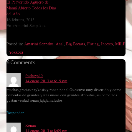
El Pervertido Agujero de
Mamá Abierto Todos los Días
del Año
16 febrero, 2015
En «Amarini Senpaku»
Posted in:
Amarini Senpaku
,
Anal
,
Big Breasts
,
Fisting
,
Incesto
,
MILF
,
Yokkora
6 Comments
freeboys40
14 enero, 2013 at 6:19 pm
muchas gracias pzykosis y ronan por el Os estuvo muy divertido y como
comentas de grandes y una mama con grandes atributos, asi como nos
gustan verdad ronan jajaja, saludos
Responder
Ronan
14 enero, 2013 at 8:09 pm