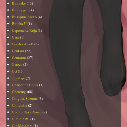
Bukkake
(45)
Bunny girl
(4)
Busujima Saeko
(4)
Butcha-U
(1)
Caperucita Roja
(1)
Carn
(1)
Cecilia Alcott
(3)
Centaur
(22)
Centauro
(27)
Cereza
(2)
CG
(1)
chantaje
(2)
Charlotte Dunois
(3)
Cheating
(68)
Chigusa Suzume
(3)
Childwife
(2)
Chotto Dake Aruyo
(2)
Circle ARE
(1)
Cle Masahiro
(1)