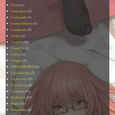
Clesta
(1)
Code Geass
(1)
Coelacanth
(1)
Control Mental
(3)
Corrupción
(5)
Cosine
(1)
Cosplay
(10)
Count 2.4
(1)
Cousin
(1)
Cowgirl
(3)
CROSS HEARTS
(1)
Crossdressing
(7)
Cuckolding
(2)
Cum Eating
(2)
Cuzukago
(1)
Da Hootch
(37)
DAIGO
(1)
Daitoutaku
(1)