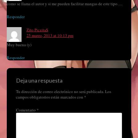
como se llama el autor y si me pueden facilitar mangas de este tipo….
Responder
Zito PiczitaS
25 marzo, 2013 at 10:13 pm
Muy buena (y)
Responder
Deja una respuesta
Tu dirección de correo electrónico no será publicada.
Los
campos obligatorios están marcados con
*
Comentario
*