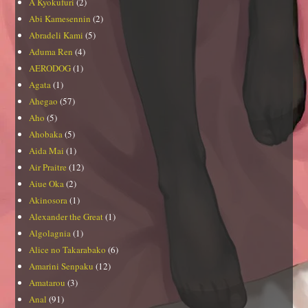
A Kyokufuri
(2)
Abi Kamesennin
(2)
Abradeli Kami
(5)
Aduma Ren
(4)
AERODOG
(1)
Agata
(1)
Ahegao
(57)
Aho
(5)
Ahobaka
(5)
Aida Mai
(1)
Air Praitre
(12)
Aiue Oka
(2)
Akinosora
(1)
Alexander the Great
(1)
Algolagnia
(1)
Alice no Takarabako
(6)
Amarini Senpaku
(12)
Amatarou
(3)
Anal
(91)