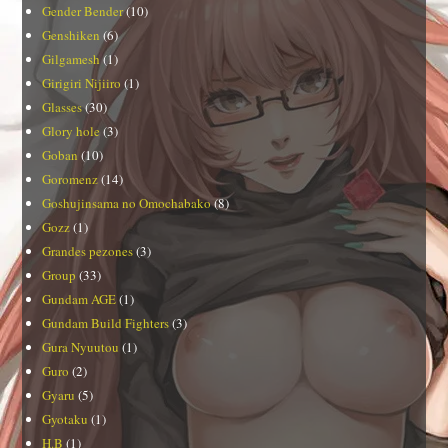
Gender Bender
(10)
Genshiken
(6)
Gilgamesh
(1)
Girigiri Nijiiro
(1)
Glasses
(30)
Glory hole
(3)
Goban
(10)
Goromenz
(14)
Goshujinsama no Omochabako
(8)
Gozz
(1)
Grandes pezones
(3)
Group
(33)
Gundam AGE
(1)
Gundam Build Fighters
(3)
Gura Nyuutou
(1)
Guro
(2)
Gyaru
(5)
Gyotaku
(1)
H.B
(1)