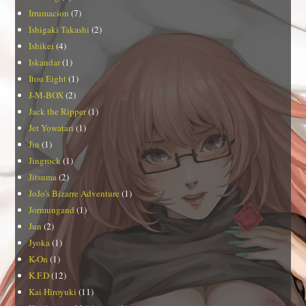
Irrumacion
(7)
Ishigaki Takashi
(2)
Ishikei
(4)
Iskandar
(1)
Itou Eight
(1)
J-M-BOX
(2)
Jack the Ripper
(1)
Jet Yowatari
(1)
Jin
(1)
Jingrock
(1)
Jitsuma
(2)
JoJo's Bizarre Adventure
(1)
Jormungand
(1)
Jun
(2)
Jyoka
(1)
K-On
(1)
K.F.D
(12)
Kai Hiroyuki
(11)