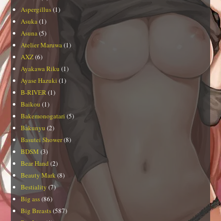
Aspergillus
(1)
Asuka
(1)
Asuna
(5)
Atelier Maruwa
(1)
AXZ
(6)
Ayakawa Riku
(1)
Ayase Hazuki
(1)
B-RIVER
(1)
Baikou
(1)
Bakemonogatari
(5)
Bakunyu
(2)
Basutei Shower
(8)
BDSM
(3)
Bear Hand
(2)
Beauty Mark
(8)
Bestiality
(7)
Big ass
(86)
Big Breasts
(587)