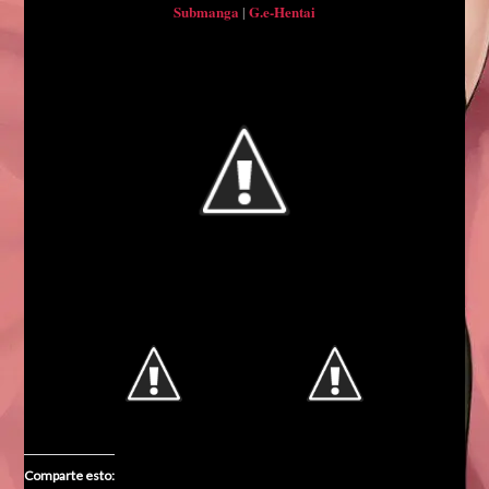
Submanga
|
G.e-Hentai
Comparte esto: