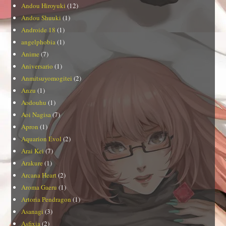
Andou Hiroyuki
(12)
Andou Shuuki
(1)
Androide 18
(1)
angelphobia
(1)
Anime
(7)
Aniversario
(1)
Anmitsuyomogitei
(2)
Anzu
(1)
Aodouhu
(1)
Aoi Nagisa
(7)
Apron
(1)
Aquarion Evol
(2)
Arai Kei
(7)
Arakure
(1)
Arcana Heart
(2)
Aroma Gaeru
(1)
Artoria Pendragon
(1)
Asanagi
(3)
Asfixia
(2)