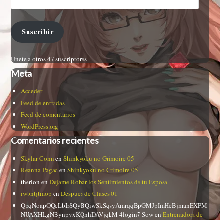
Suscribir
Únete a otros 47 suscriptores
Meta
Acceder
Feed de entradas
Feed de comentarios
WordPress.org
Comentarios recientes
Skylar Conn
en
Shinkyoku no Grimoire 05
Reanna Pagac
en
Shinkyoku no Grimoire 05
therion
en
Déjame Robar los Sentimientos de tu Esposa
iwbntjtmop
en
Después de Clases 01
QpqNoapOQcLbIrSQyBQiwSkSqsyAmrqqBpGMJpImHeBjmanEXPM
NUAXHLgNBynpvxKQnhDAVjqkM 4login7 Sow
en
Entrenadora de