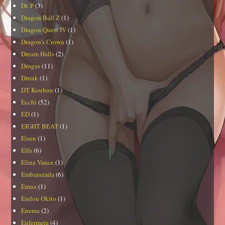
Dr. P
(3)
Dragon Ball Z
(1)
Dragon Quest IV
(1)
Dragon's Crown
(1)
Dream Halls
(2)
Drogas
(11)
Drunk
(1)
DT Koubou
(1)
Ecchi
(52)
ED
(1)
EIGHT BEAT
(1)
Eisen
(1)
Elfa
(6)
Elina Vance
(1)
Embarazada
(6)
Emua
(1)
Endou Okito
(1)
Enema
(2)
Enfermera
(4)