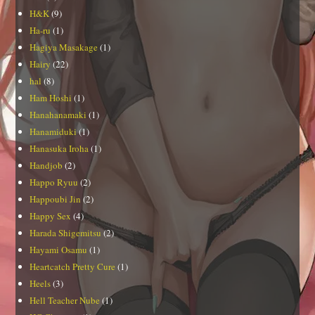
H&K
(9)
Ha-ru
(1)
Hagiya Masakage
(1)
Hairy
(22)
hal
(8)
Ham Hoshi
(1)
Hanahanamaki
(1)
Hanamiduki
(1)
Hanasuka Iroha
(1)
Handjob
(2)
Happo Ryuu
(2)
Happoubi Jin
(2)
Happy Sex
(4)
Harada Shigemitsu
(2)
Hayami Osamu
(1)
Heartcatch Pretty Cure
(1)
Heels
(3)
Hell Teacher Nube
(1)