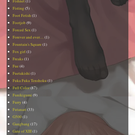
Fishnet
(1)
Fisting
(5)
Foot Fetish
(1)
Footjob
(9)
Forced Sex
(1)
Forever and ever…
(1)
Fountain's Square
(1)
Fox girl
(1)
Freaks
(1)
Fue
(4)
Fuetakishi
(1)
Fuka Fuka Tenshoku
(1)
Full Color
(87)
Funikigumi
(9)
Furry
(4)
Futanari
(33)
G500
(1)
Gangbang
(17)
Gate of XIII
(1)