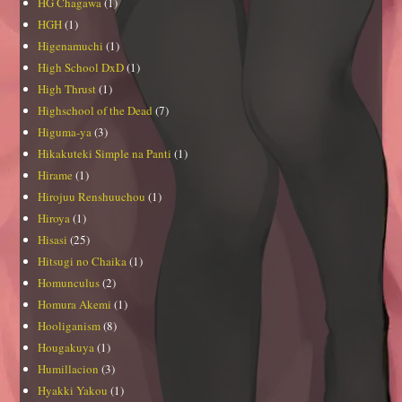
HG Chagawa
(1)
HGH
(1)
Higenamuchi
(1)
High School DxD
(1)
High Thrust
(1)
Highschool of the Dead
(7)
Higuma-ya
(3)
Hikakuteki Simple na Panti
(1)
Hirame
(1)
Hirojuu Renshuuchou
(1)
Hiroya
(1)
Hisasi
(25)
Hitsugi no Chaika
(1)
Homunculus
(2)
Homura Akemi
(1)
Hooliganism
(8)
Hougakuya
(1)
Humillacion
(3)
Hyakki Yakou
(1)