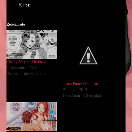
Relacionado
Culo y Vagina Maduros
8 diciembre, 2012
En «Amarini Senpaku»
Jeans Pants Okaa-san
2 marzo, 2013
En «Amarini Senpaku»