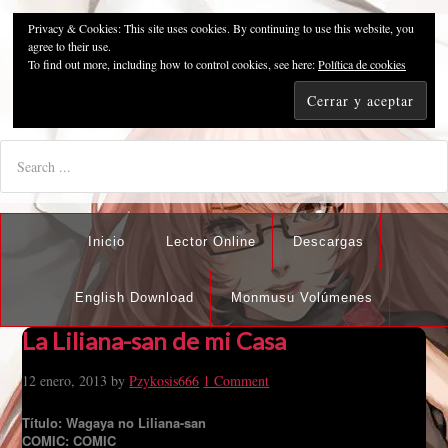
Privacy & Cookies: This site uses cookies. By continuing to use this website, you
Pzykosis666HFansub
agree to their use.
To find out more, including how to control cookies, see here:
Política de cookies
"I'm the best there is at what I do, but what I do best isn't very
nice".
Inicio
Lector Online
Descargas
English Download
Monmusu Volúmenes
La Liliana-san de mi Casa
12 enero, 2013
by
Pzykosis666
1 Comment
Título: Wagaya no Liliana-san
COMIC: COMIC