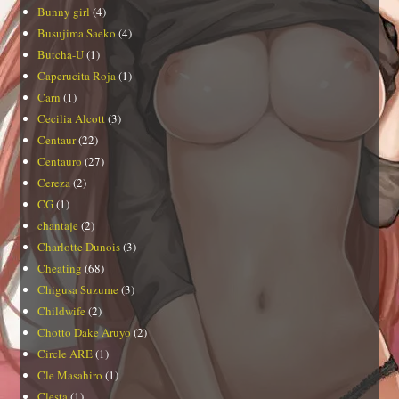
Bunny girl
(4)
Busujima Saeko
(4)
Butcha-U
(1)
Caperucita Roja
(1)
Carn
(1)
Cecilia Alcott
(3)
Centaur
(22)
Centauro
(27)
Cereza
(2)
CG
(1)
chantaje
(2)
Charlotte Dunois
(3)
Cheating
(68)
Chigusa Suzume
(3)
Childwife
(2)
Chotto Dake Aruyo
(2)
Circle ARE
(1)
Cle Masahiro
(1)
Clesta
(1)