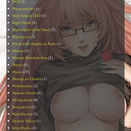
HGH
(1)
Higenamuchi
(1)
High School DxD
(1)
High Thrust
(1)
Highschool of the Dead
(7)
Higuma-ya
(3)
Hikakuteki Simple na Panti
(1)
Hirame
(1)
Hirojuu Renshuuchou
(1)
Hiroya
(1)
Hisasi
(25)
Hitsugi no Chaika
(1)
Homunculus
(2)
Homura Akemi
(1)
Hooliganism
(8)
Hougakuya
(1)
Humillacion
(3)
Hyakki Yakou
(1)
Ichie Ryoko
(1)