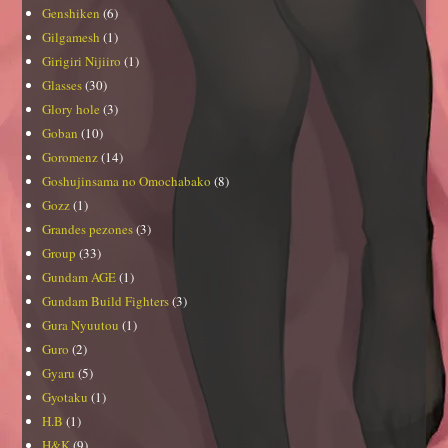
Genshiken
(6)
Gilgamesh
(1)
Girigiri Nijiiro
(1)
Glasses
(30)
Glory hole
(3)
Goban
(10)
Goromenz
(14)
Goshujinsama no Omochabako
(8)
Gozz
(1)
Grandes pezones
(3)
Group
(33)
Gundam AGE
(1)
Gundam Build Fighters
(3)
Gura Nyuutou
(1)
Guro
(2)
Gyaru
(5)
Gyotaku
(1)
H.B
(1)
H&K
(9)