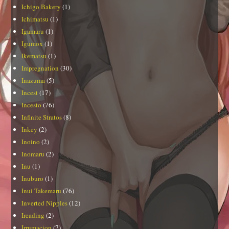
Ichigo Bakery
(1)
Ichimatsu
(1)
Igamaru
(1)
Igumox
(1)
Ikematsu
(1)
Impregnation
(30)
Inazuma
(5)
Incest
(17)
Incesto
(76)
Infinite Stratos
(8)
Inkey
(2)
Inoino
(2)
Inomaru
(2)
Inu
(1)
Inuburo
(1)
Inui Takemaru
(76)
Inverted Nipples
(12)
Ireading
(2)
Irrumacion
(7)