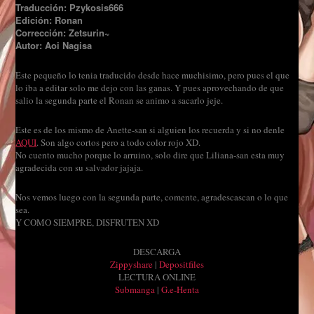
Traducción: Pzykosis666
Edición: Ronan
Corrección: Zetsurin~
Autor: Aoi Nagisa
Este pequeño lo tenia traducido desde hace muchisimo, pero pues el que
lo iba a editar solo me dejo con las ganas. Y pues aprovechando de que
salio la segunda parte el Ronan se animo a sacarlo jeje.
Este es de los mismo de Anette-san si alguien los recuerda y si no denle
AQUI
. Son algo cortos pero a todo color rojo XD.
No cuento mucho porque lo arruino, solo dire que Liliana-san esta muy
agradecida con su salvador jajaja.
Nos vemos luego con la segunda parte, comente, agradescascan o lo que
sea.
Y COMO SIEMPRE, DISFRUTEN XD
DESCARGA
Zippyshare
|
Depositfiles
LECTURA ONLINE
Submanga
|
G.e-Henta