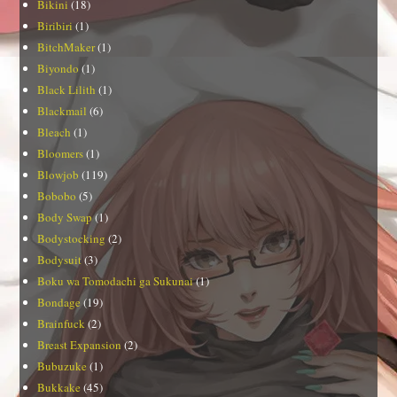
Bikini
(18)
Biribiri
(1)
BitchMaker
(1)
Biyondo
(1)
Black Lilith
(1)
Blackmail
(6)
Bleach
(1)
Bloomers
(1)
Blowjob
(119)
Bobobo
(5)
Body Swap
(1)
Bodystocking
(2)
Bodysuit
(3)
Boku wa Tomodachi ga Sukunai
(1)
Bondage
(19)
Brainfuck
(2)
Breast Expansion
(2)
Bubuzuke
(1)
Bukkake
(45)