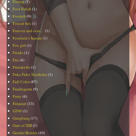
Fisting
(5)
Foot Fetish
(1)
Footjob
(9)
Forced Sex
(1)
Forever and ever…
(1)
Fountain's Square
(1)
Fox girl
(1)
Freaks
(1)
Fue
(4)
Fuetakishi
(1)
Fuka Fuka Tenshoku
(1)
Full Color
(87)
Funikigumi
(9)
Furry
(4)
Futanari
(33)
G500
(1)
Gangbang
(17)
Gate of XIII
(1)
Gender Bender
(10)