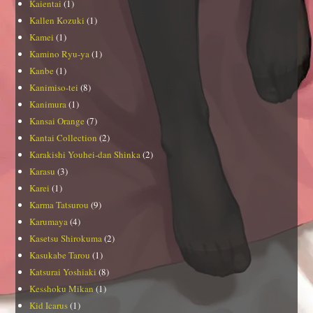
Kaientai
(1)
Kallen Kozuki
(1)
Kamei
(1)
Kamino Ryu-ya
(1)
Kanbe
(1)
Kanimiso-tei
(8)
Kanimura
(1)
Kansai Orange
(7)
Kantai Collection
(2)
Karakishi Youhei-dan Shinka
(2)
Karasu
(3)
Karei
(1)
Karma Tatsurou
(9)
Karumaya
(4)
Kasetsu Shirokuma
(2)
Kasukabe Tarou
(1)
Katsurai Yoshiaki
(8)
Kesshoku Mikan
(1)
Kid Icarus
(1)