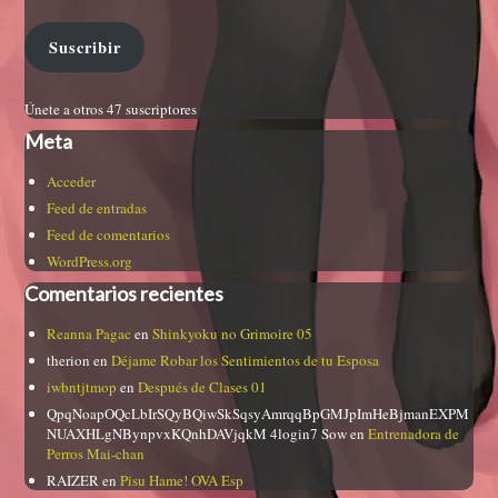
Suscribir
Únete a otros 47 suscriptores
Meta
Acceder
Feed de entradas
Feed de comentarios
WordPress.org
Comentarios recientes
Reanna Pagac
en
Shinkyoku no Grimoire 05
therion
en
Déjame Robar los Sentimientos de tu Esposa
iwbntjtmop
en
Después de Clases 01
QpqNoapOQcLbIrSQyBQiwSkSqsyAmrqqBpGMJpImHeBjmanEXPM
NUAXHLgNBynpvxKQnhDAVjqkM 4login7 Sow
en
Entrenadora de
Perros Mai-chan
RAIZER
en
Pisu Hame! OVA Esp