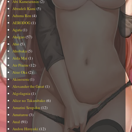
Abi Kamesennin
(2)
Abradeli Kami
(5)
Aduma Ren
(4)
AERODOG
(1)
Agata
(1)
Ahegao
(57)
Aho
(5)
Ahobaka
(5)
Aida Mai
(1)
Air Praitre
(12)
Aiue Oka
(2)
Akinosora
(1)
Alexander the Great
(1)
Algolagnia
(1)
Alice no Takarabako
(6)
Amarini Senpaku
(12)
Amatarou
(3)
Anal
(91)
Andou Hiroyuki
(12)