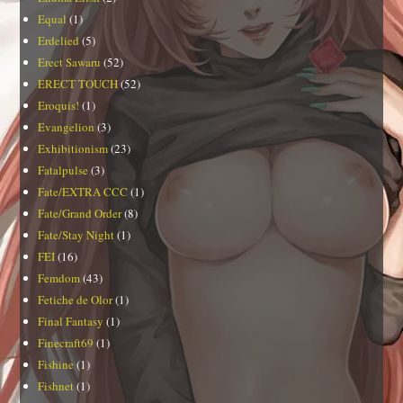
Equal
(1)
Erdelied
(5)
Erect Sawaru
(52)
ERECT TOUCH
(52)
Eroquis!
(1)
Evangelion
(3)
Exhibitionism
(23)
Fatalpulse
(3)
Fate/EXTRA CCC
(1)
Fate/Grand Order
(8)
Fate/Stay Night
(1)
FEI
(16)
Femdom
(43)
Fetiche de Olor
(1)
Final Fantasy
(1)
Finecraft69
(1)
Fishine
(1)
Fishnet
(1)