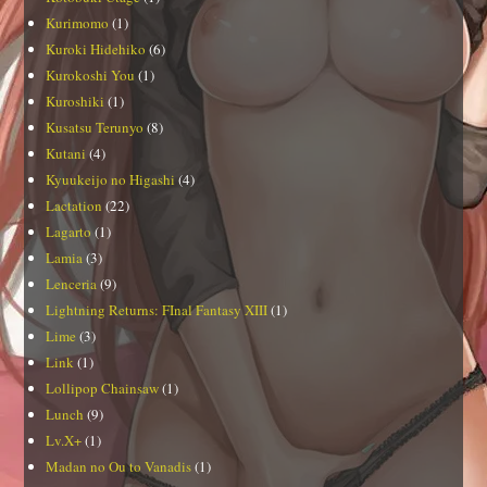
Kurimomo
(1)
Kuroki Hidehiko
(6)
Kurokoshi You
(1)
Kuroshiki
(1)
Kusatsu Terunyo
(8)
Kutani
(4)
Kyuukeijo no Higashi
(4)
Lactation
(22)
Lagarto
(1)
Lamia
(3)
Lenceria
(9)
Lightning Returns: FInal Fantasy XIII
(1)
Lime
(3)
Link
(1)
Lollipop Chainsaw
(1)
Lunch
(9)
Lv.X+
(1)
Madan no Ou to Vanadis
(1)