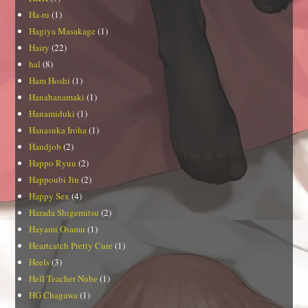
Ha-ru
(1)
Hagiya Masakage
(1)
Hairy
(22)
hal
(8)
Ham Hoshi
(1)
Hanahanamaki
(1)
Hanamiduki
(1)
Hanasuka Iroha
(1)
Handjob
(2)
Happo Ryuu
(2)
Happoubi Jin
(2)
Happy Sex
(4)
Harada Shigemitsu
(2)
Hayami Osamu
(1)
Heartcatch Pretty Cure
(1)
Heels
(3)
Hell Teacher Nube
(1)
HG Chagawa
(1)