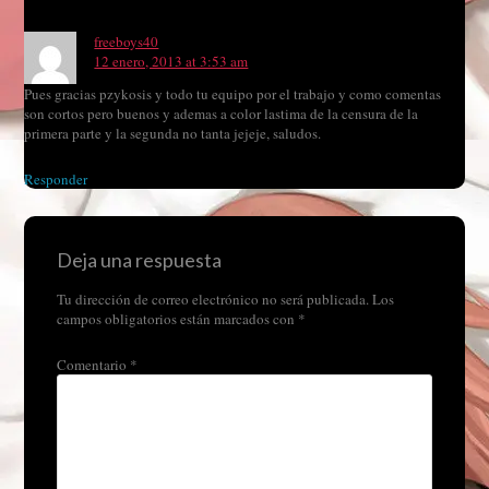
freeboys40
12 enero, 2013 at 3:53 am
Pues gracias pzykosis y todo tu equipo por el trabajo y como comentas
son cortos pero buenos y ademas a color lastima de la censura de la
primera parte y la segunda no tanta jejeje, saludos.
Responder
Deja una respuesta
Tu dirección de correo electrónico no será publicada.
Los
campos obligatorios están marcados con
*
Comentario
*