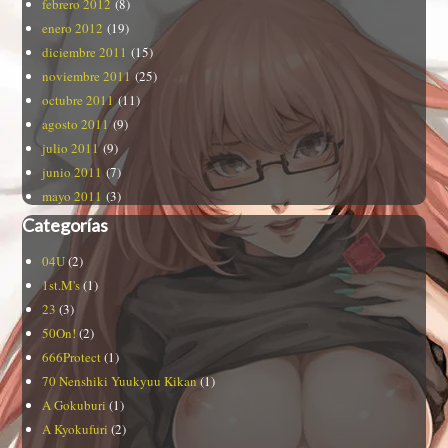
febrero 2012
(8)
enero 2012
(19)
diciembre 2011
(15)
noviembre 2011
(25)
octubre 2011
(11)
agosto 2011
(9)
julio 2011
(9)
junio 2011
(7)
mayo 2011
(3)
Categorías
04U
(2)
1st.M's
(1)
23
(3)
50On!
(2)
666Protect
(1)
70 Nenshiki Yuukyuu Kikan
(1)
A Gokuburi
(1)
A Kyokufuri
(2)