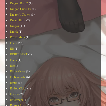
Dragon Ball Z
(1)
Dragon Quest IV
(1)
Dragon's Crown
(1)
Dream Halls
(2)
Drogas
(11)
Drunk
(1)
DT Koubou
(1)
Ecchi
(52)
ED
(1)
EIGHT BEAT
(1)
Eisen
(1)
Elfa
(6)
Elina Vance
(1)
Embarazada
(6)
Emua
(1)
Endou Okito
(1)
Enema
(2)
Enfermera
(4)
Enuma Elish
(2)