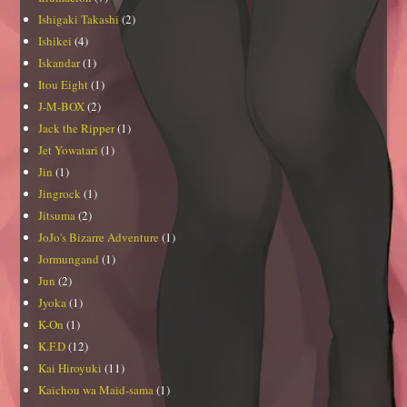
Ishigaki Takashi
(2)
Ishikei
(4)
Iskandar
(1)
Itou Eight
(1)
J-M-BOX
(2)
Jack the Ripper
(1)
Jet Yowatari
(1)
Jin
(1)
Jingrock
(1)
Jitsuma
(2)
JoJo's Bizarre Adventure
(1)
Jormungand
(1)
Jun
(2)
Jyoka
(1)
K-On
(1)
K.F.D
(12)
Kai Hiroyuki
(11)
Kaichou wa Maid-sama
(1)