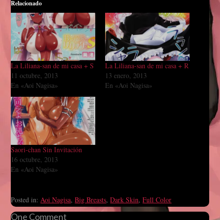
Relacionado
La Liliana-san de mi casa + S
La Liliana-san de mi casa + R
11 octubre, 2013
13 enero, 2013
En «Aoi Nagisa»
En «Aoi Nagisa»
Saori-chan Sin Invitación
16 octubre, 2013
En «Aoi Nagisa»
Posted in:
Aoi Nagisa
,
Big Breasts
,
Dark Skin
,
Full Color
One Comment