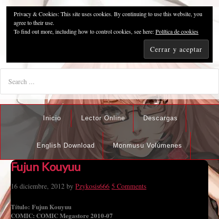
Privacy & Cookies: This site uses cookies. By continuing to use this website, you
Pzykosis666HFansub
agree to their use.
To find out more, including how to control cookies, see here:
Política de cookies
"I'm the best there is at what I do, but what I do best isn't very
nice".
Inicio
Lector Online
Descargas
English Download
Monmusu Volúmenes
Fujun Kouyuu
16 diciembre, 2012
by
Pzykosis666
5 Comments
Título: Fujun Kouyuu
COMIC: COMIC Megastore 2010-07