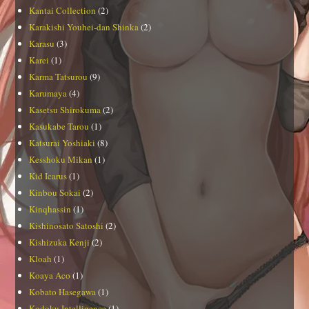
Kantai Collection
(2)
Karakishi Youhei-dan Shinka
(2)
Karasu
(3)
Karei
(1)
Karma Tatsurou
(9)
Karumaya
(4)
Kasetsu Shirokuma
(2)
Kasukabe Tarou
(1)
Katsurai Yoshiaki
(8)
Kesshoku Mikan
(1)
Kid Icarus
(1)
Kinbou Sokai
(2)
Kinqhassin
(1)
Kishinosato Satoshi
(2)
Kishizuka Kenji
(2)
Kloah
(1)
Koaya Aco
(1)
Kobato Hasegawa
(1)
Kodoku Intelligence
(1)