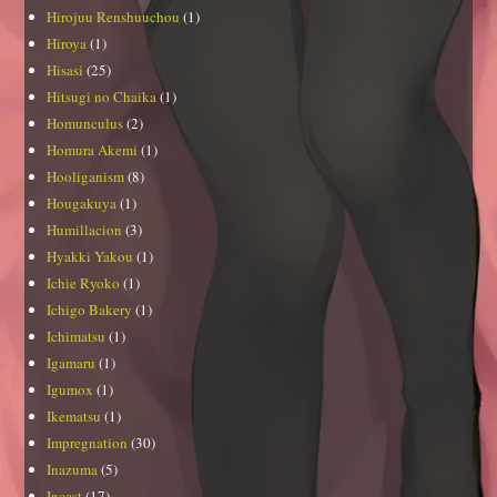
Hirojuu Renshuuchou
(1)
Hiroya
(1)
Hisasi
(25)
Hitsugi no Chaika
(1)
Homunculus
(2)
Homura Akemi
(1)
Hooliganism
(8)
Hougakuya
(1)
Humillacion
(3)
Hyakki Yakou
(1)
Ichie Ryoko
(1)
Ichigo Bakery
(1)
Ichimatsu
(1)
Igamaru
(1)
Igumox
(1)
Ikematsu
(1)
Impregnation
(30)
Inazuma
(5)
Incest
(17)