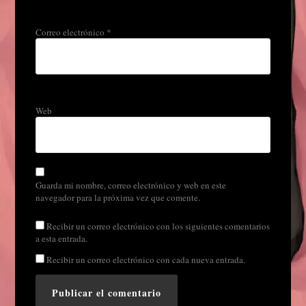
Correo electrónico
*
Web
Guarda mi nombre, correo electrónico y web en este
navegador para la próxima vez que comente.
Recibir un correo electrónico con los siguientes comentarios
a esta entrada.
Recibir un correo electrónico con cada nueva entrada.