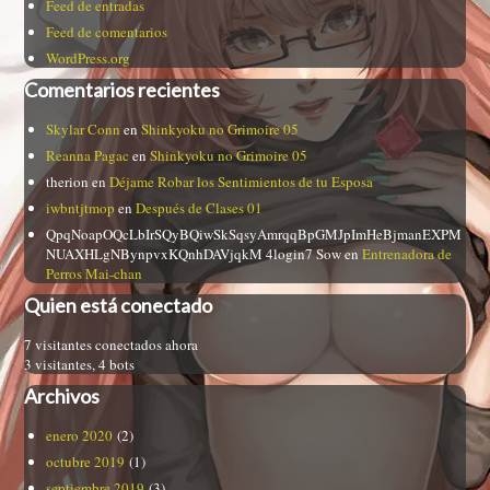
Feed de entradas
Feed de comentarios
WordPress.org
Comentarios recientes
Skylar Conn
en
Shinkyoku no Grimoire 05
Reanna Pagac
en
Shinkyoku no Grimoire 05
therion
en
Déjame Robar los Sentimientos de tu Esposa
iwbntjtmop
en
Después de Clases 01
QpqNoapOQcLbIrSQyBQiwSkSqsyAmrqqBpGMJpImHeBjmanEXPM
NUAXHLgNBynpvxKQnhDAVjqkM 4login7 Sow
en
Entrenadora de
Perros Mai-chan
Quien está conectado
7 visitantes conectados ahora
3 visitantes,
4 bots
Archivos
enero 2020
(2)
octubre 2019
(1)
septiembre 2019
(3)