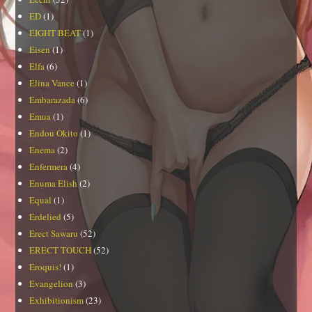
ED
(1)
EIGHT BEAT
(1)
Eisen
(1)
Elfa
(6)
Elina Vance
(1)
Embarazada
(6)
Emua
(1)
Endou Okito
(1)
Enema
(2)
Enfermera
(4)
Enuma Elish
(2)
Equal
(1)
Erdelied
(5)
Erect Sawaru
(52)
ERECT TOUCH
(52)
Eroquis!
(1)
Evangelion
(3)
Exhibitionism
(23)