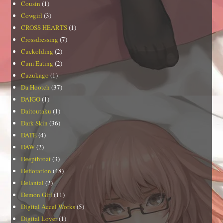
Cousin
(1)
Cowgirl
(3)
CROSS HEARTS
(1)
Crossdressing
(7)
Cuckolding
(2)
Cum Eating
(2)
Cuzukago
(1)
Da Hootch
(37)
DAIGO
(1)
Daitoutaku
(1)
Dark Skin
(36)
DATE
(4)
DAW
(2)
Deepthroat
(3)
Defloration
(48)
Delantal
(2)
Demon Girl
(11)
Digital Accel Works
(5)
Digital Lover
(1)