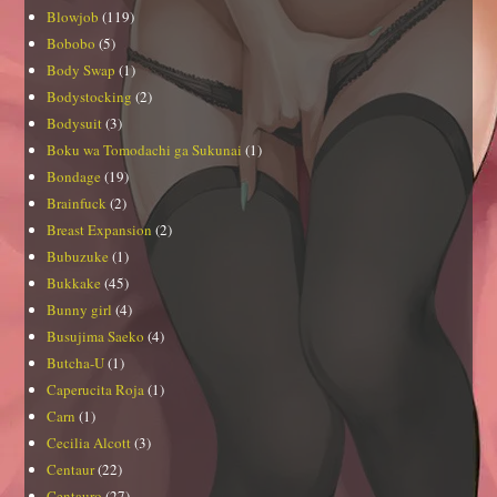
Blowjob
(119)
Bobobo
(5)
Body Swap
(1)
Bodystocking
(2)
Bodysuit
(3)
Boku wa Tomodachi ga Sukunai
(1)
Bondage
(19)
Brainfuck
(2)
Breast Expansion
(2)
Bubuzuke
(1)
Bukkake
(45)
Bunny girl
(4)
Busujima Saeko
(4)
Butcha-U
(1)
Caperucita Roja
(1)
Carn
(1)
Cecilia Alcott
(3)
Centaur
(22)
Centauro
(27)