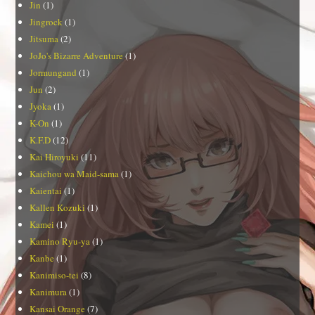
Jin
(1)
Jingrock
(1)
Jitsuma
(2)
JoJo's Bizarre Adventure
(1)
Jormungand
(1)
Jun
(2)
Jyoka
(1)
K-On
(1)
K.F.D
(12)
Kai Hiroyuki
(11)
Kaichou wa Maid-sama
(1)
Kaientai
(1)
Kallen Kozuki
(1)
Kamei
(1)
Kamino Ryu-ya
(1)
Kanbe
(1)
Kanimiso-tei
(8)
Kanimura
(1)
Kansai Orange
(7)