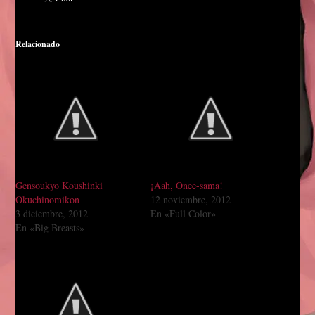
Relacionado
Gensoukyo Koushinki
¡Aah, Onee-sama!
Okuchinomikon
12 noviembre, 2012
3 diciembre, 2012
En «Full Color»
En «Big Breasts»