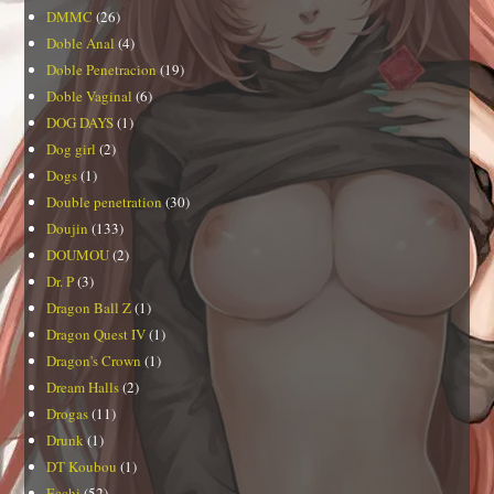
DMMC
(26)
Doble Anal
(4)
Doble Penetracion
(19)
Doble Vaginal
(6)
DOG DAYS
(1)
Dog girl
(2)
Dogs
(1)
Double penetration
(30)
Doujin
(133)
DOUMOU
(2)
Dr. P
(3)
Dragon Ball Z
(1)
Dragon Quest IV
(1)
Dragon's Crown
(1)
Dream Halls
(2)
Drogas
(11)
Drunk
(1)
DT Koubou
(1)
Ecchi
(52)