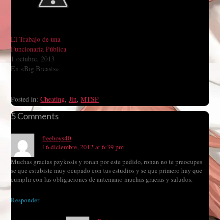
El Trabajo de una
Funcionaría Pública
1 octubre, 2013
En «Big Breasts»
Posted in:
Cheating
,
Jin
,
MTSP
5 Comments
freeboys40
16 diciembre, 2012 at 6:39 pm
Muchas gracias pzykosis y ronan por este pedido, ronan no te preocupes
se que estubiste muy ocupado con tus estudios y se que primero hay que
cumplir con las obligaciones de antemano muchas gracias y saludos.
Responder