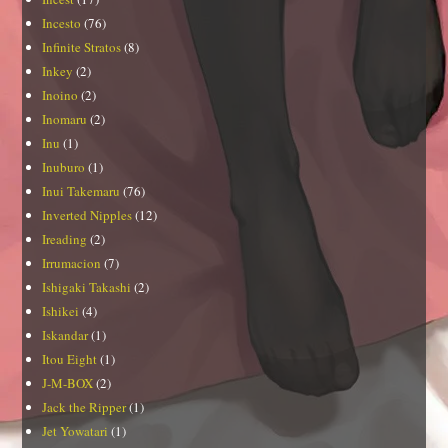
Incesto
(76)
Infinite Stratos
(8)
Inkey
(2)
Inoino
(2)
Inomaru
(2)
Inu
(1)
Inuburo
(1)
Inui Takemaru
(76)
Inverted Nipples
(12)
Ireading
(2)
Irrumacion
(7)
Ishigaki Takashi
(2)
Ishikei
(4)
Iskandar
(1)
Itou Eight
(1)
J-M-BOX
(2)
Jack the Ripper
(1)
Jet Yowatari
(1)