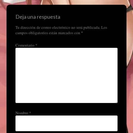
Deja una respuesta
Tu dirección de correo electrónico no será publicada.
Los
campos obligatorios están marcados con
*
Comentario
*
Nombre
*