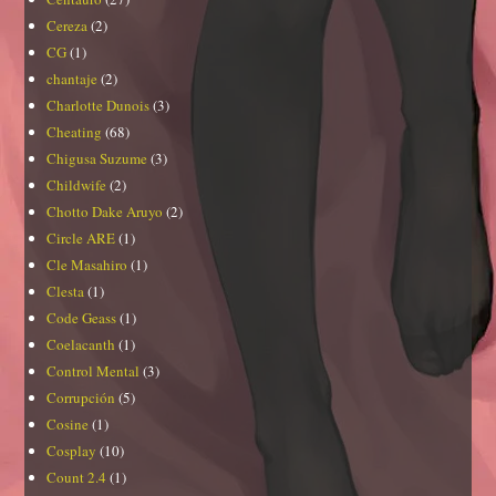
Cereza
(2)
CG
(1)
chantaje
(2)
Charlotte Dunois
(3)
Cheating
(68)
Chigusa Suzume
(3)
Childwife
(2)
Chotto Dake Aruyo
(2)
Circle ARE
(1)
Cle Masahiro
(1)
Clesta
(1)
Code Geass
(1)
Coelacanth
(1)
Control Mental
(3)
Corrupción
(5)
Cosine
(1)
Cosplay
(10)
Count 2.4
(1)