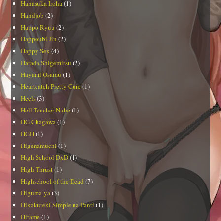
Hanasuka Iroha
(1)
Handjob
(2)
Happo Ryuu
(2)
Happoubi Jin
(2)
Happy Sex
(4)
Harada Shigemitsu
(2)
Hayami Osamu
(1)
Heartcatch Pretty Cure
(1)
Heels
(3)
Hell Teacher Nube
(1)
HG Chagawa
(1)
HGH
(1)
Higenamuchi
(1)
High School DxD
(1)
High Thrust
(1)
Highschool of the Dead
(7)
Higuma-ya
(3)
Hikakuteki Simple na Panti
(1)
Hirame
(1)