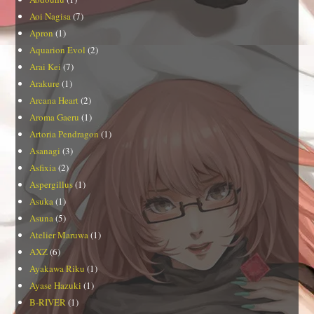
Aoi Nagisa
(7)
Apron
(1)
Aquarion Evol
(2)
Arai Kei
(7)
Arakure
(1)
Arcana Heart
(2)
Aroma Gaeru
(1)
Artoria Pendragon
(1)
Asanagi
(3)
Asfixia
(2)
Aspergillus
(1)
Asuka
(1)
Asuna
(5)
Atelier Maruwa
(1)
AXZ
(6)
Ayakawa Riku
(1)
Ayase Hazuki
(1)
B-RIVER
(1)