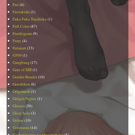
Fue
(4)
Fuetakishi
(1)
Fuka Fuka Tenshoku
(1)
Full Color
(87)
Funikigumi
(9)
Furry
(4)
Futanari
(33)
G500
(1)
Gangbang
(17)
Gate of XIII
(1)
Gender Bender
(10)
Genshiken
(6)
Gilgamesh
(1)
Girigiri Nijiiro
(1)
Glasses
(30)
Glory hole
(3)
Goban
(10)
Goromenz
(14)
Goshujinsama no Omochabako
(8)