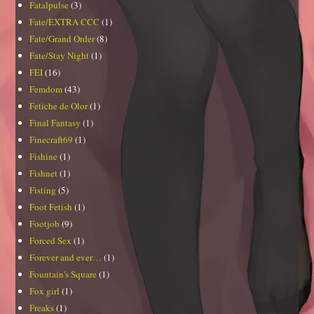
Fatalpulse
(3)
Fate/EXTRA CCC
(1)
Fate/Grand Order
(8)
Fate/Stay Night
(1)
FEI
(16)
Femdom
(43)
Fetiche de Olor
(1)
Final Fantasy
(1)
Finecraft69
(1)
Fishine
(1)
Fishnet
(1)
Fisting
(5)
Foot Fetish
(1)
Footjob
(9)
Forced Sex
(1)
Forever and ever…
(1)
Fountain's Square
(1)
Fox girl
(1)
Freaks
(1)