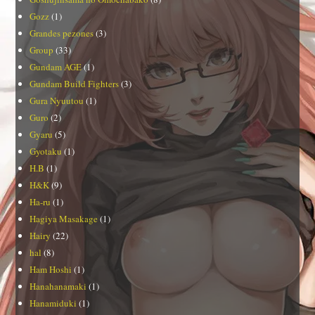
Gozz
(1)
Grandes pezones
(3)
Group
(33)
Gundam AGE
(1)
Gundam Build Fighters
(3)
Gura Nyuutou
(1)
Guro
(2)
Gyaru
(5)
Gyotaku
(1)
H.B
(1)
H&K
(9)
Ha-ru
(1)
Hagiya Masakage
(1)
Hairy
(22)
hal
(8)
Ham Hoshi
(1)
Hanahanamaki
(1)
Hanamiduki
(1)