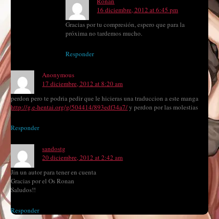
Ronan
16 diciembre, 2012 at 6:45 pm
Gracias por tu compresión, espero que para la
próxima no tardemos mucho.
Responder
Anonymous
17 diciembre, 2012 at 8:20 am
perdon pero te podria pedir que le hicieras una traduccion a este manga
http://g.e-hentai.org/g/504414/893edf34a7/
y perdon por las molestias
Responder
sandostg
20 diciembre, 2012 at 2:42 am
Jin un autor para tener en cuenta
Gracias por el Os Ronan
Saludos!!
Responder