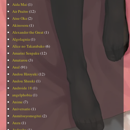
Aida Mai
(1)
Air Praitre
(12)
Aiue Oka
(2)
Akinosora
(1)
Alexander the Great
(1)
Algolagnia
(1)
Alice no Takarabako
(6)
Amarini Senpaku
(12)
Amatarou
(3)
Anal
(91)
Andou Hiroyuki
(12)
Andou Shuuki
(1)
Androide 18
(1)
angelphobia
(1)
Anime
(7)
Aniversario
(1)
Anmitsuyomogitei
(2)
Anzu
(1)
Aodouhu
(1)