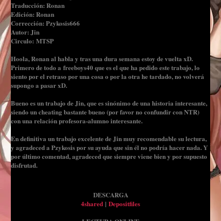
Traducción: Ronan
Edición: Ronan
Corrección: Pzykosis666
Autor: Jin
Circulo: MTSP
Hoola, Ronan al habla y tras una dura semana estoy de vuelta xD.
Primero de todo a freeboys40 que es el que ha pedido este trabajo, lo
siento por el retraso por una cosa o por la otra he tardado, no volverá
supongo a pasar xD.
Bueno es un trabajo de Jin, que es sinónimo de una historia interesante,
siendo un cheating bastante bueno (por favor no confundir con NTR)
con una relación profesora-alumno interesante.
En definitiva un trabajo excelente de Jin muy recomendable su lectura,
y agradeced a Pzykosis por su ayuda que sin él no podría hacer nada. Y
por último comentad, agradeced que siempre viene bien y por supuesto
disfrutad.
DESCARGA
4shared
|
Depositfiles