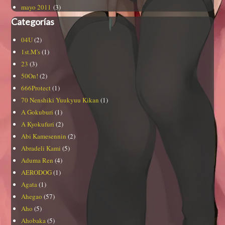
mayo 2011
(3)
Categorías
04U
(2)
1st.M's
(1)
23
(3)
50On!
(2)
666Protect
(1)
70 Nenshiki Yuukyuu Kikan
(1)
A Gokuburi
(1)
A Kyokufuri
(2)
Abi Kamesennin
(2)
Abradeli Kami
(5)
Aduma Ren
(4)
AERODOG
(1)
Agata
(1)
Ahegao
(57)
Aho
(5)
Ahobaka
(5)