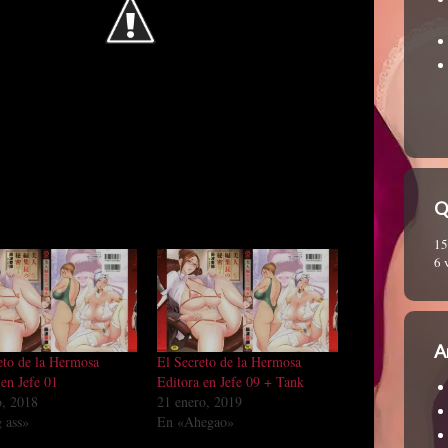
Q
15
6 
A
eto de la Hermosa
El Secreto de la Hermosa
 en Jefe 01
Editora en Jefe 09 + Tank
o, 2018
21 enero, 2019
 ass»
En «Ahegao»