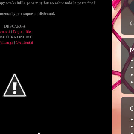
y sex/vainilla pero muy bueno sobre todo la parte final.
omentad y por supuesto disfrutad.
Ún
DESCARGA
shared
|
Depositfiles
ECTURA ONLINE
ubmanga
|
G.e-Hentai
M
C