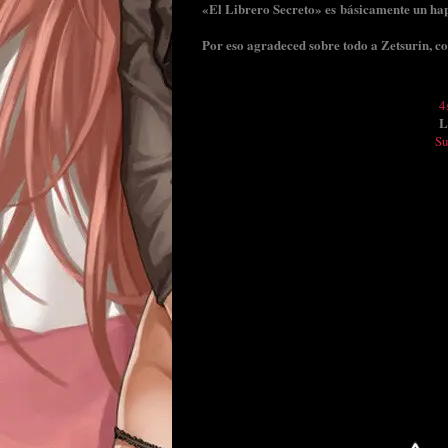
«El Librero Secreto» es básicamente un happ
Por eso agradeced sobre todo a Zetsurin, c
4
L
S