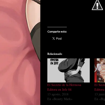
Comparte esto:
Relacionado
El Secreto de la Hermosa
El Secr
Editora en Jefe 04
Editora
13 agosto, 2018
13 juni
En «Beauty Mark»
En «Big