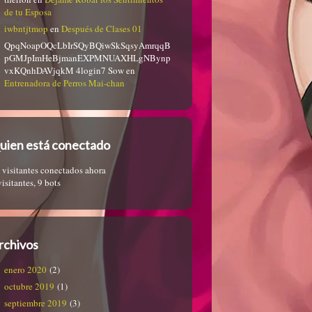
de tu Esposa
iwbntjtmop
en
Después de Clases 01
QpqNoapOQcLbIrSQyBQiwSkSqsyAmrqqB
pGMJpImHeBjmanEXPMNUAXHLgNBynp
vxKQnhDAVjqkM 4login7 Sow
en
Entrenadora de Perros Mai-chan
uien está conectado
 visitantes conectados ahora
visitantes,
9 bots
rchivos
enero 2020
(2)
octubre 2019
(1)
septiembre 2019
(3)