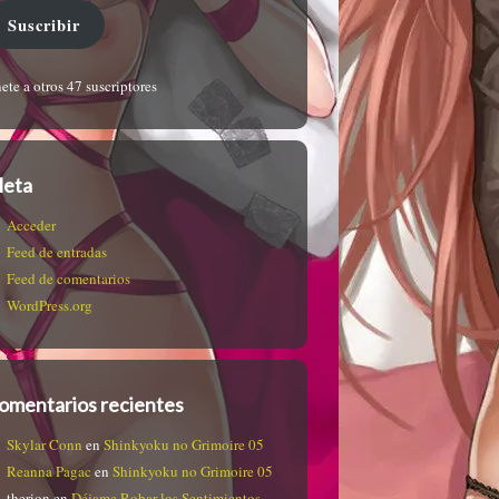
Suscribir
ete a otros 47 suscriptores
eta
Acceder
Feed de entradas
Feed de comentarios
WordPress.org
omentarios recientes
Skylar Conn
en
Shinkyoku no Grimoire 05
Reanna Pagac
en
Shinkyoku no Grimoire 05
therion
en
Déjame Robar los Sentimientos