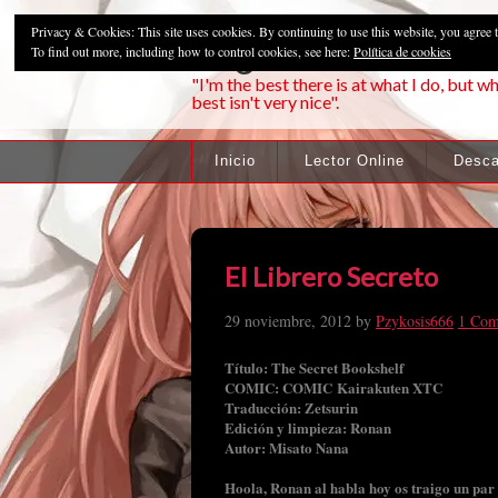
Privacy & Cookies: This site uses cookies. By continuing to use this website, you agree t
Pzykosis666HFa
To find out more, including how to control cookies, see here:
Política de cookies
"I'm the best there is at what I do, but wh
best isn't very nice".
Inicio
Lector Online
Desca
El Librero Secreto
29 noviembre, 2012
by
Pzykosis666
1 Co
Título: The Secret Bookshelf
COMIC: COMIC Kairakuten XTC
Traducción: Zetsurin
Edición y limpieza: Ronan
Autor: Misato Nana
Hoola, Ronan al habla hoy os traigo un par 