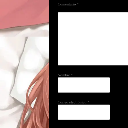
Comentario
*
Nombre
*
Correo electrónico
*