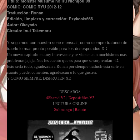
Título: Monster Musume no Iru Nichijou 08
COMIC: COMIC RYU 2012-12
Traducción: Ronan
Edición, limpieza y corrección: Pzykosis666
Autor: Okayado
Circulo: Inui Takemaru
Y seguimos con nuestra serie mensual, como siempre tratando de
traerlo lo mas pronto posible para los desesperados XD.
Un nuevo capitulo muuuy interesante y se vienen aun muchisimos mas
problemas jajaja. Nos les cuento que es para que se sorprendan =D.
Esto seria todo, agradezcan a Ronan por siempre traducir esta serie en
cuanto puede, comenten, agradezcan o lo que gusten.
Y COMO SIEMPRE, DISFRUTEN XD
DESCARGA
4Shared V2
|
Depositfiles V2
LECTURA ONLINE
Submanga
|
Batoto