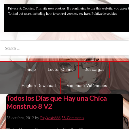
Privacy & Cookies: This site uses cookies. By continuing to use this website, you agree t
Pzykosis666HFansub
To find out more, including how to control cookies, see here:
Política de cookies
"I'm the best there is at what I do, but what I do best isn't very
nice".
Inicio
Lector Online
Descargas
English Download
Monmusu Volúmenes
Todos los Días que Hay una Chica
Monstruo 8 V2
28 octubre, 2012
by
Pzykosis666
38 Comments