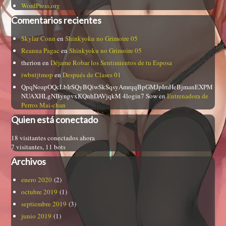
WordPress.org
Comentarios recientes
Skylar Conn
en
Shinkyoku no Grimoire 05
Reanna Pagac
en
Shinkyoku no Grimoire 05
therion
en
Déjame Robar los Sentimientos de tu Esposa
iwbntjtmop
en
Después de Clases 01
QpqNoapOQcLbIrSQyBQiwSkSqsyAmrqqBpGMJpImHeBjmanEXPM
NUAXHLgNBynpvxKQnhDAVjqkM 4login7 Sow
en
Entrenadora de
Perros Mai-chan
Quien está conectado
18 visitantes conectados ahora
7 visitantes,
11 bots
Archivos
enero 2020
(2)
octubre 2019
(1)
septiembre 2019
(3)
junio 2019
(1)