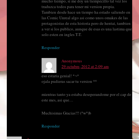
mucho tiempo, si me doy un tiempecillo tal vez los
traduzca todos para tener mi version propia.
Tambien desde hace un tiempo ha estado saliendo en
las Comic Unreal algo asi como unos omakes de las
protagonistas de esta historia pero de hentai, tambien
a ver si los publico, aunque de esas es una lastima que
solo esten en ingles T-T.
Responder
Anonymous
29 octubre, 2012 at 2:09 am
eso estaria genial! *¬*
ojala pudieras sacar tu version ^^
mientras tanto ya estaba deseperandome por el cap de
este mes, asi que…
Muchisimas Gracias!!! (^w^)b
Responder