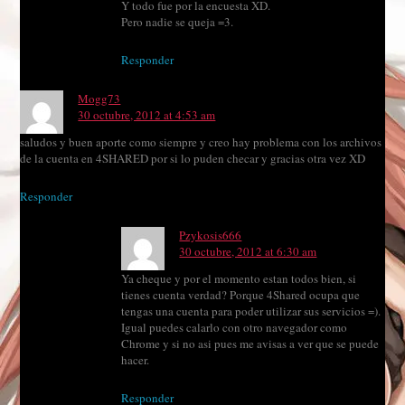
Y todo fue por la encuesta XD.
Pero nadie se queja =3.
Responder
Mogg73
30 octubre, 2012 at 4:53 am
saludos y buen aporte como siempre y creo hay problema con los archivos
de la cuenta en 4SHARED por si lo puden checar y gracias otra vez XD
Responder
Pzykosis666
30 octubre, 2012 at 6:30 am
Ya cheque y por el momento estan todos bien, si
tienes cuenta verdad? Porque 4Shared ocupa que
tengas una cuenta para poder utilizar sus servicios =).
Igual puedes calarlo con otro navegador como
Chrome y si no asi pues me avisas a ver que se puede
hacer.
Responder