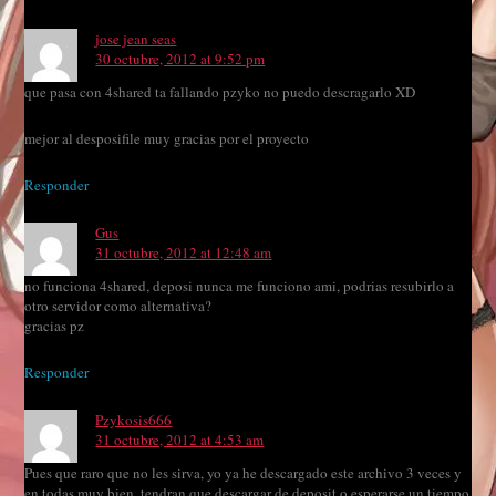
jose jean seas
30 octubre, 2012 at 9:52 pm
que pasa con 4shared ta fallando pzyko no puedo descragarlo XD
mejor al desposifile muy gracias por el proyecto
Responder
Gus
31 octubre, 2012 at 12:48 am
no funciona 4shared, deposi nunca me funciono ami, podrias resubirlo a
otro servidor como alternativa?
gracias pz
Responder
Pzykosis666
31 octubre, 2012 at 4:53 am
Pues que raro que no les sirva, yo ya he descargado este archivo 3 veces y
en todas muy bien, tendran que descargar de deposit o esperarse un tiempo