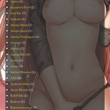
Apron
(1)
Aquarion Evol
(2)
Arai Kei
(7)
Arakure
(1)
Arcana Heart
(2)
Aroma Gaeru
(1)
Artoria Pendragon
(1)
Asanagi
(3)
Asfixia
(2)
Aspergillus
(1)
Asuka
(1)
Asuna
(5)
Atelier Maruwa
(1)
AXZ
(6)
Ayakawa Riku
(1)
Ayase Hazuki
(1)
B-RIVER
(1)
Baikou
(1)
Bakemonogatari
(5)