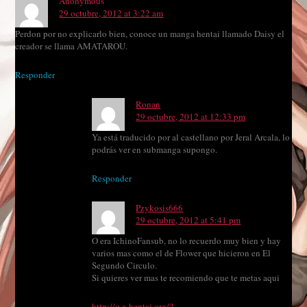
Anonymous
29 octubre, 2012 at 3:22 am
Perdon por no explicarlo bien, conoce un manga hentai llamado Daisy el
creador se llama AMATAROU.
Responder
Ronan
29 octubre, 2012 at 12:33 pm
Ya está traducido por al castellano por Jeral Arcala, lo
podrás ver en submanga supongo.
Responder
Pzykosis666
29 octubre, 2012 at 5:41 pm
O era IchinoFansub, no lo recuerdo muy bien y hay
varios mas como el de Flower que hicieron en El
Segundo Circulo.
Si quieres ver mas te recomiendo que te metas aqui
http://g.e-hentai.org/?