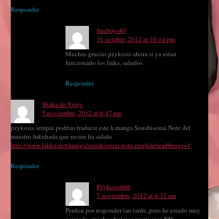
Responder
freeboys40
31 octubre, 2012 at 10:14 pm
Muchas gracias pzykosis ahora si ya estan
funcionado los links, saludos
Responder
Shaka de Virgo
5 noviembre, 2012 at 6:47 pm
pzykosis sempai podrias traducir este h manga Soushisouai Note del
maestro fukuhada que recien ha salido
http://www.fakku.net/manga/soushisouai-note-english/read#page=1
Responder
Pzykosis666
7 noviembre, 2012 at 4:32 am
Perdon por responder tan tarde, pero he estado muy