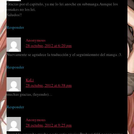
Gracias por el capitulo, ya me lo lei anoche en submanga.Aunque los
omakes no los lei.
Saludos!!
Responder
Anonymous
28 octubre, 2012 at 6:20 pm
Nuevamente se agradece la traducción y el seguimiemnto del manga :3.
Responder
KaLi
28 octubre, 2012 at 6:38 pm
muchas gracias, (leyendo)…
Responder
Anonymous
28 octubre, 2012 at 9:25 pm