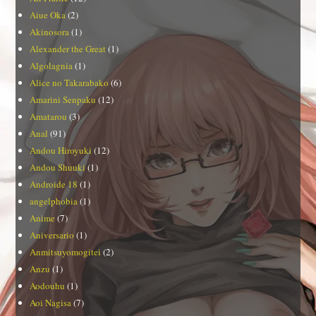
Aiue Oka
(2)
Akinosora
(1)
Alexander the Great
(1)
Algolagnia
(1)
Alice no Takarabako
(6)
Amarini Senpaku
(12)
Amatarou
(3)
Anal
(91)
Andou Hiroyuki
(12)
Andou Shuuki
(1)
Androide 18
(1)
angelphobia
(1)
Anime
(7)
Aniversario
(1)
Anmitsuyomogitei
(2)
Anzu
(1)
Aodouhu
(1)
Aoi Nagisa
(7)