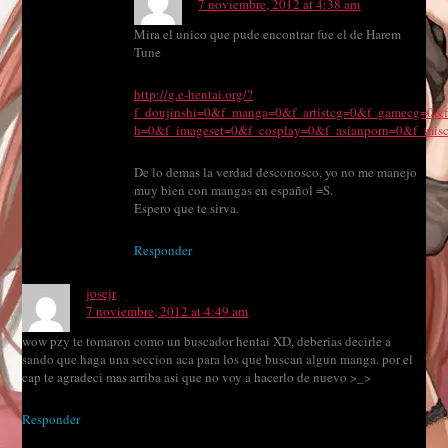
7 noviembre, 2012 at 4:38 am
Mira el unico que pude encontrar fue el de Harem
Tune
http://g.e-hentai.org/?
f_doujinshi=0&f_manga=0&f_artistcg=0&f_gamecg=0&f
h=0&f_imageset=0&f_cosplay=0&f_asianporn=0&f_mi
De lo demas la verdad desconosco, yo no me manejo
muy bien con mangas en español =S.
Espero que te sirva.
Responder
josejr
7 noviembre, 2012 at 4:49 am
wow pzy te tomaron como un buscador hentai XD, deberias decirle a
sando que haga una seccion aca para los que buscan algun manga. por el
cap te agradeci mas arriba asi que no voy a hacerlo de nuevo >_>
Responder