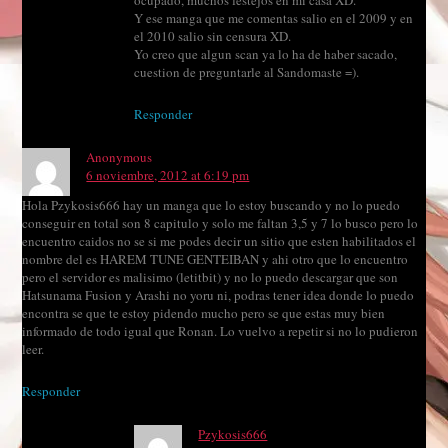
ocupado, muchos festejos en mi casa XD.
Y ese manga que me comentas salio en el 2009 y en
el 2010 salio sin censura XD.
Yo creo que algun scan ya lo ha de haber sacado,
cuestion de preguntarle al Sandomaste =).
Responder
Anonymous
6 noviembre, 2012 at 6:19 pm
Hola Pzykosis666 hay un manga que lo estoy buscando y no lo puedo
conseguir en total son 8 capitulo y solo me faltan 3,5 y 7 lo busco pero lo
encuentro caidos no se si me podes decir un sitio que esten habilitados el
nombre del es HAREM TUNE GENTEIBAN y ahi otro que lo encuentro
pero el servidor es malisimo (letitbit) y no lo puedo descargar que son
Hatsunama Fusion y Arashi no yoru ni, podras tener idea donde lo puedo
encontra se que te estoy pidendo mucho pero se que estas muy bien
informado de todo igual que Ronan. Lo vuelvo a repetir si no lo pudieron
leer.
Responder
Pzykosis666