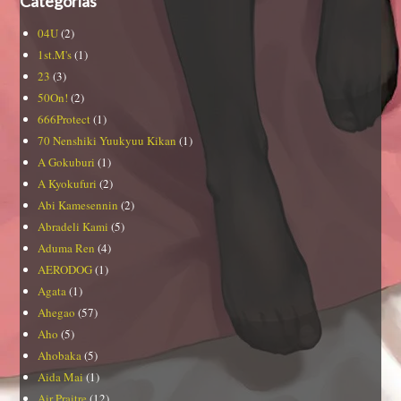
Categorías
04U
(2)
1st.M's
(1)
23
(3)
50On!
(2)
666Protect
(1)
70 Nenshiki Yuukyuu Kikan
(1)
A Gokuburi
(1)
A Kyokufuri
(2)
Abi Kamesennin
(2)
Abradeli Kami
(5)
Aduma Ren
(4)
AERODOG
(1)
Agata
(1)
Ahegao
(57)
Aho
(5)
Ahobaka
(5)
Aida Mai
(1)
Air Praitre
(12)