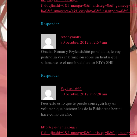
f_doujinshi=0&f_manga=0&f_artistcg=0&f_gamecg=0&f
h=0&f_imageset=0&f_cosplay=0&f_asianporn=0&f_misc
Responder
Anonymous
30 octubre, 2012 at 2:57 am
Gracias Ronan y Pzykosis666 por el dato, le voy
pedir otra ves informacion sobre un hentai que
solamente se el nombre del autor KIYA SHII.
Responder
Pzykosis666
30 octubre, 2012 at 6:28 am
Pues esto es lo que te puedo conseguir hay un
volumen que hicieron los de la Biblioteca hentai
hace como un año.
http://g.e-hentai.org/?
f_doujinshi=0&f_manga=0&f_artistcg=0&f_gamecg=0&f