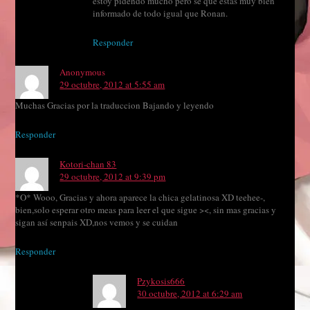
estoy pidendo mucho pero se que estas muy bien
informado de todo igual que Ronan.
Responder
Anonymous
29 octubre, 2012 at 5:55 am
Muchas Gracias por la traduccion Bajando y leyendo
Responder
Kotori-chan 83
29 octubre, 2012 at 9:39 pm
*O* Wooo, Gracias y ahora aparece la chica gelatinosa XD teehee-,
bien,solo esperar otro meas para leer el que sigue ><, sin mas gracias y
sigan así senpais XD,nos vemos y se cuidan
Responder
Pzykosis666
30 octubre, 2012 at 6:29 am