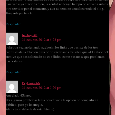
para ver si ya funciona bien, la verdad no tengo tiempo de volver a subir a
otro servidor por el momento, y aun no termino actualizar todo el blog…
Tenganle paciencia.
Responder
freeboys40
31 octubre, 2012 at 6:23 pm
hola otra vez molestando pzykosis, los links que pusiste de los tres
capitulos de la felacion pura de dos hermanos me salen que «El enlace del
archivo que has solicitado no es válido» como ves no se que problemas
hay, saludos.
Responder
Pzykosis666
31 octubre, 2012 at 9:29 pm
Arreglado 4Shared.
Por algunos problemas tenia desactivada la opcion de compartir en
publico, pero ya lo arregle.
Ahora todo deberia de estar bien =).