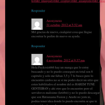
h=0&f_imageset=0&f_cosplay=0&f_asianporn=0&f_misc
Responder
Anonymous
31 octubre, 2012 at 5:52 am
Mil gracias de nuevo, cualquier cosa que llegue
encontrar le pedire de nuevo su ayuda.
Responder
Anonymous
4 noviembre, 2012 at 9:57 pm
Hola Pzykosis666 hay un manga que lo estoy
buscando y no lo puedo conseguir en total son 8
capitulo y solo me faltan 3,5 y 7 lo busco pero lo
encuentro caidos no se si me podes decir un sitio que
esten habilitados el nombre del es HAREM TUNE
GENTEIBAN y ahi otro que lo encuentro pero el
servidor es malisimo (letitbit) y no lo puedo descargar
que son Hatsunama Fusion y Arashi no yoru ni,
podras tener idea donde lo puedo encontra se que te