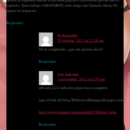
Genial lo esperaba mucho a esta serie gracias Pzykosis666 por un nuevo
capitulo. Tene trabajo (AMATAROU) solo tengo uno llamado Daisy 04,
espero tu respuesta.
Responder
Pzykosis666
29 octubre, 2012 at 12:58 am
No te comprendo, ¿que me quieres decir?
Responder
jose jean seas
1 noviembre, 2012 at 6:59 pm
alli esta ya lo subi descargar daysi completo
aajo el link del blog BibliotecaHmanga.blogspot.com
http://www.4shared.com/rar/phkk97iM/daisy.htm
Responder