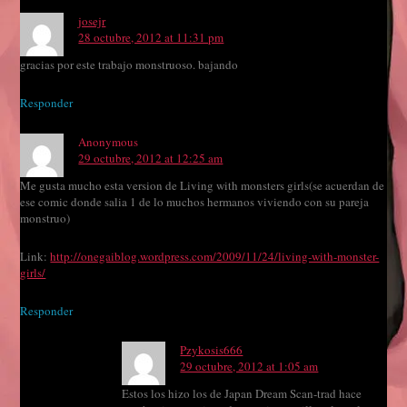
josejr
28 octubre, 2012 at 11:31 pm
gracias por este trabajo monstruoso. bajando
Responder
Anonymous
29 octubre, 2012 at 12:25 am
Me gusta mucho esta version de Living with monsters girls(se acuerdan de
ese comic donde salia 1 de lo muchos hermanos viviendo con su pareja
monstruo)
Link:
http://onegaiblog.wordpress.com/2009/11/24/living-with-monster-
girls/
Responder
Pzykosis666
29 octubre, 2012 at 1:05 am
Estos los hizo los de Japan Dream Scan-trad hace