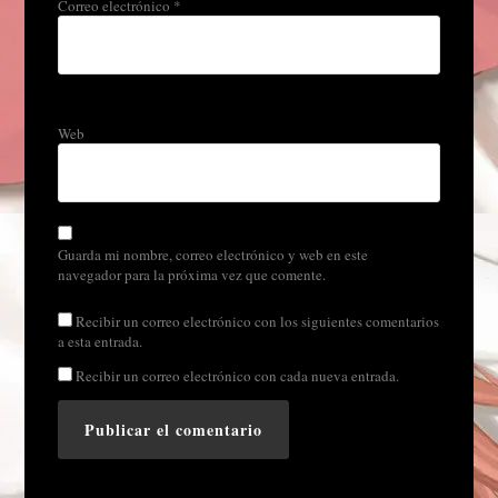
Correo electrónico
*
Web
Guarda mi nombre, correo electrónico y web en este
navegador para la próxima vez que comente.
Recibir un correo electrónico con los siguientes comentarios
a esta entrada.
Recibir un correo electrónico con cada nueva entrada.