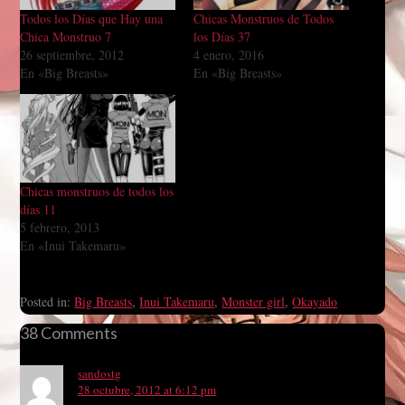
Todos los Días que Hay una
Chicas Monstruos de Todos
Chica Monstruo 7
los Días 37
26 septiembre, 2012
4 enero, 2016
En «Big Breasts»
En «Big Breasts»
Chicas monstruos de todos los
días 11
5 febrero, 2013
En «Inui Takemaru»
Posted in:
Big Breasts
,
Inui Takemaru
,
Monster girl
,
Okayado
38 Comments
sandostg
28 octubre, 2012 at 6:12 pm