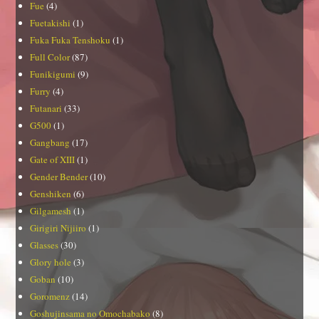
Fue
(4)
Fuetakishi
(1)
Fuka Fuka Tenshoku
(1)
Full Color
(87)
Funikigumi
(9)
Furry
(4)
Futanari
(33)
G500
(1)
Gangbang
(17)
Gate of XIII
(1)
Gender Bender
(10)
Genshiken
(6)
Gilgamesh
(1)
Girigiri Nijiiro
(1)
Glasses
(30)
Glory hole
(3)
Goban
(10)
Goromenz
(14)
Goshujinsama no Omochabako
(8)