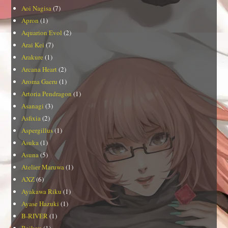
Aoi Nagisa
(7)
Apron
(1)
Aquarion Evol
(2)
Arai Kei
(7)
Arakure
(1)
Arcana Heart
(2)
Aroma Gaeru
(1)
Artoria Pendragon
(1)
Asanagi
(3)
Asfixia
(2)
Aspergillus
(1)
Asuka
(1)
Asuna
(5)
Atelier Maruwa
(1)
AXZ
(6)
Ayakawa Riku
(1)
Ayase Hazuki
(1)
B-RIVER
(1)