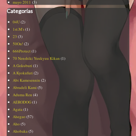
mayo 2011
(3)
Categorías
04U
(2)
1st.M's
(1)
23
(3)
50On!
(2)
666Protect
(1)
70 Nenshiki Yuukyuu Kikan
(1)
A Gokuburi
(1)
A Kyokufuri
(2)
Abi Kamesennin
(2)
Abradeli Kami
(5)
Aduma Ren
(4)
AERODOG
(1)
Agata
(1)
Ahegao
(57)
Aho
(5)
Ahobaka
(5)