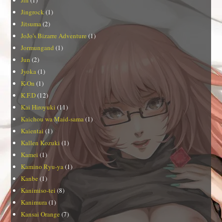
Jin
(1)
Jingrock
(1)
Jitsuma
(2)
JoJo's Bizarre Adventure
(1)
Jormungand
(1)
Jun
(2)
Jyoka
(1)
K-On
(1)
K.F.D
(12)
Kai Hiroyuki
(11)
Kaichou wa Maid-sama
(1)
Kaientai
(1)
Kallen Kozuki
(1)
Kamei
(1)
Kamino Ryu-ya
(1)
Kanbe
(1)
Kanimiso-tei
(8)
Kanimura
(1)
Kansai Orange
(7)