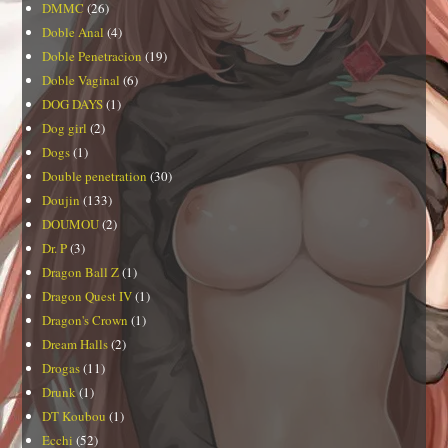
DMMC
(26)
Doble Anal
(4)
Doble Penetracion
(19)
Doble Vaginal
(6)
DOG DAYS
(1)
Dog girl
(2)
Dogs
(1)
Double penetration
(30)
Doujin
(133)
DOUMOU
(2)
Dr. P
(3)
Dragon Ball Z
(1)
Dragon Quest IV
(1)
Dragon's Crown
(1)
Dream Halls
(2)
Drogas
(11)
Drunk
(1)
DT Koubou
(1)
Ecchi
(52)