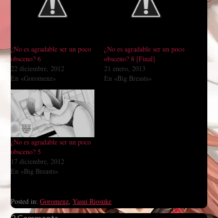
¿No es agradable ser un poco
¿No es agradable ser un poco
obsceno? 6
obsceno? 8 [Final]
22 diciembre, 2012
21 enero, 2013
En «Goromenz»
En «Big Breasts»
¿No es agradable ser un poco
obsceno? 5
17 diciembre, 2012
En «Big Breasts»
Posted in:
Goromenz
,
Yasui Riosuke
2 Comments