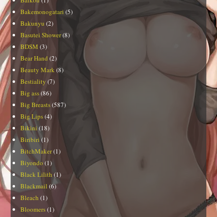
Baikou
(1)
Bakemonogatari
(5)
Bakunyu
(2)
Basutei Shower
(8)
BDSM
(3)
Bear Hand
(2)
Beauty Mark
(8)
Bestiality
(7)
Big ass
(86)
Big Breasts
(587)
Big Lips
(4)
Bikini
(18)
Biribiri
(1)
BitchMaker
(1)
Biyondo
(1)
Black Lilith
(1)
Blackmail
(6)
Bleach
(1)
Bloomers
(1)