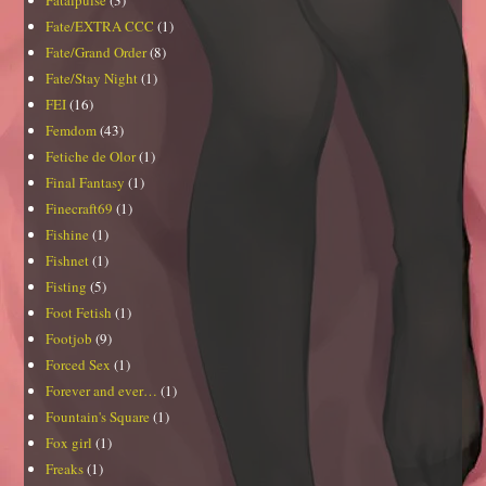
Fatalpulse
(3)
Fate/EXTRA CCC
(1)
Fate/Grand Order
(8)
Fate/Stay Night
(1)
FEI
(16)
Femdom
(43)
Fetiche de Olor
(1)
Final Fantasy
(1)
Finecraft69
(1)
Fishine
(1)
Fishnet
(1)
Fisting
(5)
Foot Fetish
(1)
Footjob
(9)
Forced Sex
(1)
Forever and ever…
(1)
Fountain's Square
(1)
Fox girl
(1)
Freaks
(1)