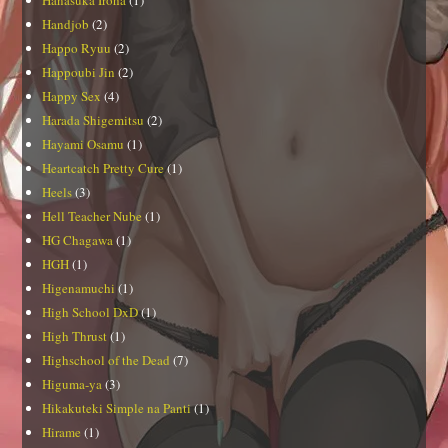
Hanasuka Iroha
(1)
Handjob
(2)
Happo Ryuu
(2)
Happoubi Jin
(2)
Happy Sex
(4)
Harada Shigemitsu
(2)
Hayami Osamu
(1)
Heartcatch Pretty Cure
(1)
Heels
(3)
Hell Teacher Nube
(1)
HG Chagawa
(1)
HGH
(1)
Higenamuchi
(1)
High School DxD
(1)
High Thrust
(1)
Highschool of the Dead
(7)
Higuma-ya
(3)
Hikakuteki Simple na Panti
(1)
Hirame
(1)