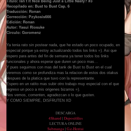
Título: Isn’t It Nice Being Just a Little Nasty? #3
Recopilado en: Bust to Bust Cap. 6
Traducción: Ronan
Corrección: Pzykosis666
Edición: Ronan
Autor: Yasui Riosuke
Circulo: Goromenz
Ya tenia rato sin postear nada, que he estado un poco ocupado, en
especial porque ya estoy actualizando todos los links =). Asi que
espero para antes del fin de semana ya tener todos los links
funcionales y ahora esperar que duren un poco mas…
Y pues seguimos con mas del tank de Bust to Bust en el cual
veremos como se profundiza mas la relacion de estos dos otakus
despues de la platica que tuvo con la representante.
Espero en un ratito mas subir otro trabajo muy especial con el que
regreso un poco a mis origenes bizarros =).
Nos vemos, comenten, agradezcan o lo que gusten.
Y COMO SIEMPRE, DISFRUTEN XD
DESCARGA
4Shared
|
Depositfiles
LECTURA ONLINE
Submanga
|
G.e-Hentai