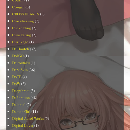
Cousin
(1)
Cowgirl
(3)
CROSS HEARTS
(1)
Crossdressing
(7)
Cuckolding
(2)
Cum Eating
(2)
Cuzukago
(1)
Da Hootch
(37)
DAIGO
(1)
Daitoutaku
(1)
Dark Skin
(36)
DATE
(4)
DAW
(2)
Deepthroat
(3)
Defloration
(48)
Delantal
(2)
Demon Girl
(11)
Digital Accel Works
(5)
Digital Lover
(1)