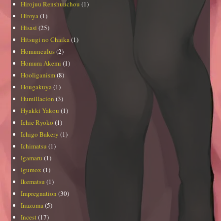
Hirojuu Renshuuchou
(1)
Hiroya
(1)
Hisasi
(25)
Hitsugi no Chaika
(1)
Homunculus
(2)
Homura Akemi
(1)
Hooliganism
(8)
Hougakuya
(1)
Humillacion
(3)
Hyakki Yakou
(1)
Ichie Ryoko
(1)
Ichigo Bakery
(1)
Ichimatsu
(1)
Igamaru
(1)
Igumox
(1)
Ikematsu
(1)
Impregnation
(30)
Inazuma
(5)
Incest
(17)