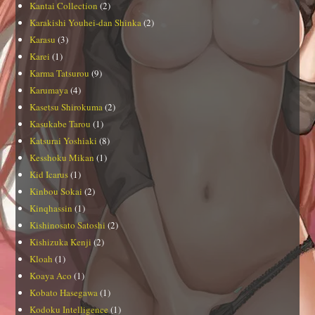
Kantai Collection
(2)
Karakishi Youhei-dan Shinka
(2)
Karasu
(3)
Karei
(1)
Karma Tatsurou
(9)
Karumaya
(4)
Kasetsu Shirokuma
(2)
Kasukabe Tarou
(1)
Katsurai Yoshiaki
(8)
Kesshoku Mikan
(1)
Kid Icarus
(1)
Kinbou Sokai
(2)
Kinqhassin
(1)
Kishinosato Satoshi
(2)
Kishizuka Kenji
(2)
Kloah
(1)
Koaya Aco
(1)
Kobato Hasegawa
(1)
Kodoku Intelligence
(1)