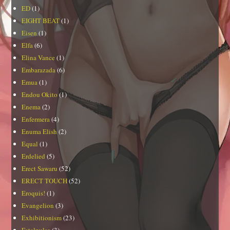
ED
(1)
EIGHT BEAT
(1)
Eisen
(1)
Elfa
(6)
Elina Vance
(1)
Embarazada
(6)
Emua
(1)
Endou Okito
(1)
Enema
(2)
Enfermera
(4)
Enuma Elish
(2)
Equal
(1)
Erdelied
(5)
Erect Sawaru
(52)
ERECT TOUCH
(52)
Eroquis!
(1)
Evangelion
(3)
Exhibitionism
(23)