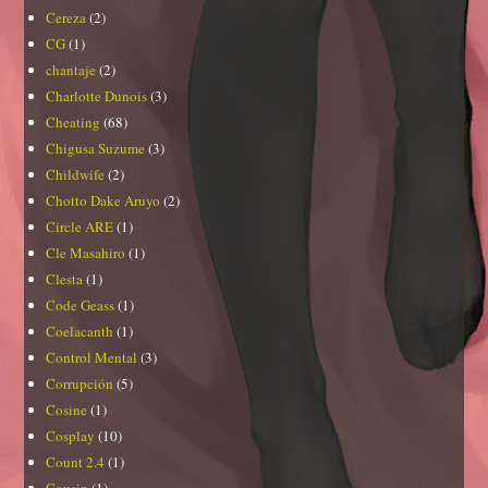
Cereza
(2)
CG
(1)
chantaje
(2)
Charlotte Dunois
(3)
Cheating
(68)
Chigusa Suzume
(3)
Childwife
(2)
Chotto Dake Aruyo
(2)
Circle ARE
(1)
Cle Masahiro
(1)
Clesta
(1)
Code Geass
(1)
Coelacanth
(1)
Control Mental
(3)
Corrupción
(5)
Cosine
(1)
Cosplay
(10)
Count 2.4
(1)