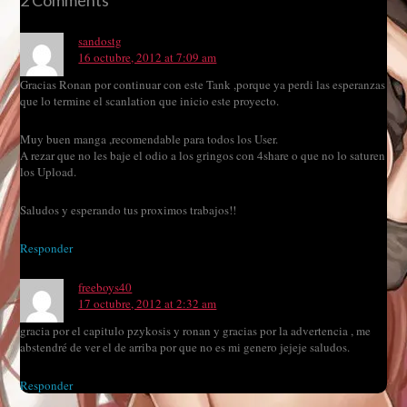
sandostg
16 octubre, 2012 at 7:09 am
Gracias Ronan por continuar con este Tank ,porque ya perdi las esperanzas
que lo termine el scanlation que inicio este proyecto.
Muy buen manga ,recomendable para todos los User.
A rezar que no les baje el odio a los gringos con 4share o que no lo saturen
los Upload.
Saludos y esperando tus proximos trabajos!!
Responder
freeboys40
17 octubre, 2012 at 2:32 am
gracia por el capitulo pzykosis y ronan y gracias por la advertencia , me
abstendré de ver el de arriba por que no es mi genero jejeje saludos.
Responder