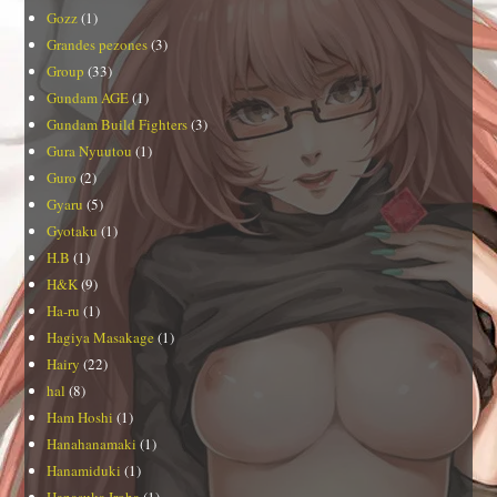
Gozz
(1)
Grandes pezones
(3)
Group
(33)
Gundam AGE
(1)
Gundam Build Fighters
(3)
Gura Nyuutou
(1)
Guro
(2)
Gyaru
(5)
Gyotaku
(1)
H.B
(1)
H&K
(9)
Ha-ru
(1)
Hagiya Masakage
(1)
Hairy
(22)
hal
(8)
Ham Hoshi
(1)
Hanahanamaki
(1)
Hanamiduki
(1)