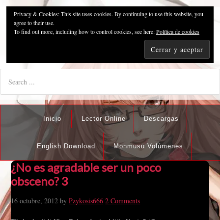
Privacy & Cookies: This site uses cookies. By continuing to use this website, you
Pzykosis666HFansub
agree to their use.
To find out more, including how to control cookies, see here:
Política de cookies
"I'm the best there is at what I do, but what I do best isn't very
nice".
Inicio
Lector Online
Descargas
English Download
Monmusu Volúmenes
¿No es agradable ser un poco
obsceno? 3
16 octubre, 2012
by
Pzykosis666
2 Comments