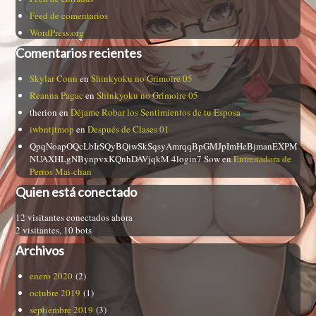
Feed de comentarios
WordPress.org
Comentarios recientes
Skylar Conn
en
Shinkyoku no Grimoire 05
Reanna Pagac
en
Shinkyoku no Grimoire 05
therion
en
Déjame Robar los Sentimientos de tu Esposa
iwbntjtmop
en
Después de Clases 01
QpqNoapOQcLbIrSQyBQiwSkSqsyAmrqqBpGMJpImHeBjmanEXPM
NUAXHLgNBynpvxKQnhDAVjqkM 4login7 Sow
en
Entrenadora de
Perros Mai-chan
Quien está conectado
12 visitantes conectados ahora
2 visitantes,
10 bots
Archivos
enero 2020
(2)
octubre 2019
(1)
septiembre 2019
(3)