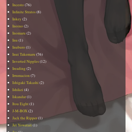
Incesto
(76)
Infinite Stratos
(8)
Inkey
(2)
Inoino
(2)
Inomaru
(2)
Inu
(1)
Inuburo
(1)
Inui Takemaru
(76)
Inverted Nipples
(12)
Ireading
(2)
Irrumacion
(7)
Ishigaki Takashi
(2)
Ishikei
(4)
Iskandar
(1)
Itou Eight
(1)
J-M-BOX
(2)
Jack the Ripper
(1)
Jet Yowatari
(1)