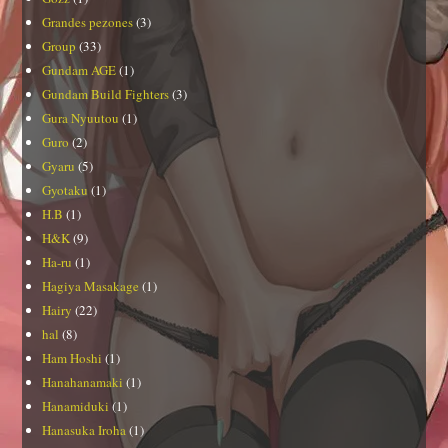
Grandes pezones
(3)
Group
(33)
Gundam AGE
(1)
Gundam Build Fighters
(3)
Gura Nyuutou
(1)
Guro
(2)
Gyaru
(5)
Gyotaku
(1)
H.B
(1)
H&K
(9)
Ha-ru
(1)
Hagiya Masakage
(1)
Hairy
(22)
hal
(8)
Ham Hoshi
(1)
Hanahanamaki
(1)
Hanamiduki
(1)
Hanasuka Iroha
(1)