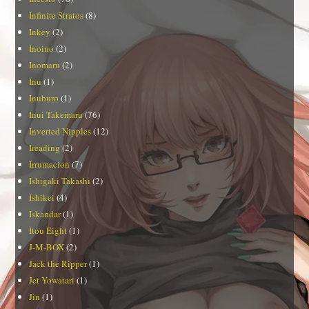
Infinite Stratos
(8)
Inkey
(2)
Inoino
(2)
Inomaru
(2)
Inu
(1)
Inuburo
(1)
Inui Takemaru
(76)
Inverted Nipples
(12)
Ireading
(2)
Irrumacion
(7)
Ishigaki Takashi
(2)
Ishikei
(4)
Iskandar
(1)
Itou Eight
(1)
J-M-BOX
(2)
Jack the Ripper
(1)
Jet Yowatari
(1)
Jin
(1)