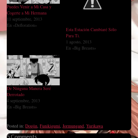
Puedes Venir a Mi Casa y
Cogerte a Mi Hermana
11 septiembre, 2013
En «Defloration»
Esta Estación Cambiaré Sólo
Para Ti.
1 agosto, 2013
En «Big Breasts»
De Ninguna Manera Seré
Derrotado
4 septiembre, 2013
En «Big Breasts»
Posted in:
Doujin
,
Funikigumi
,
Jormungand
,
Yurikawa
5 Comments