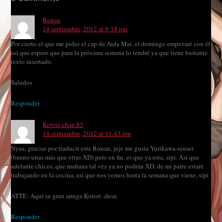
Ronan
14 septiembre, 2012 at 9:18 pm
Por cierto el que me pidio el cap de Aida Mai, el domingo empezaré con él
así que espero que para la próxima semana lo tendré ya que tiene bastante
texto insertado.
Saludos
Responder
Kotori-chan 83
14 septiembre, 2012 at 11:43 pm
Nyaa, gracias por traducir este Ronan, jeje me gusta Yurikawa-sensei
(bueno unas más que otras XD) pero en fin, es que ya esta, sipi. Así que
adelante chicos, que mañana tal vez ya no podrán XD, de mi parte estaré
trabajando en la cocina, así que nos vemos hasta la semana que viene, sipi
ATTE: Aquí su gran amiga Kotori -desu
Responder