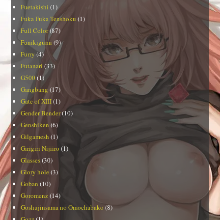
Fuetakishi
(1)
Fuka Fuka Tenshoku
(1)
Full Color
(87)
Funikigumi
(9)
Furry
(4)
Futanari
(33)
G500
(1)
Gangbang
(17)
Gate of XIII
(1)
Gender Bender
(10)
Genshiken
(6)
Gilgamesh
(1)
Girigiri Nijiiro
(1)
Glasses
(30)
Glory hole
(3)
Goban
(10)
Goromenz
(14)
Goshujinsama no Omochabako
(8)
Gozz
(1)