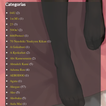
Categorías
04U
(2)
1st.M's
(1)
23
(3)
50On!
(2)
666Protect
(1)
70 Nenshiki Yuukyuu Kikan
(1)
A Gokuburi
(1)
A Kyokufuri
(2)
Abi Kamesennin
(2)
Abradeli Kami
(5)
Aduma Ren
(4)
AERODOG
(1)
Agata
(1)
Ahegao
(57)
Aho
(5)
Ahobaka
(5)
Aida Mai
(1)