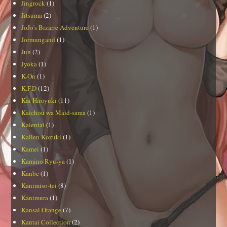
Jingrock
(1)
Jitsuma
(2)
JoJo's Bizarre Adventure
(1)
Jormungand
(1)
Jun
(2)
Jyoka
(1)
K-On
(1)
K.F.D
(12)
Kai Hiroyuki
(11)
Kaichou wa Maid-sama
(1)
Kaientai
(1)
Kallen Kozuki
(1)
Kamei
(1)
Kamino Ryu-ya
(1)
Kanbe
(1)
Kanimiso-tei
(8)
Kanimura
(1)
Kansai Orange
(7)
Kantai Collection
(2)