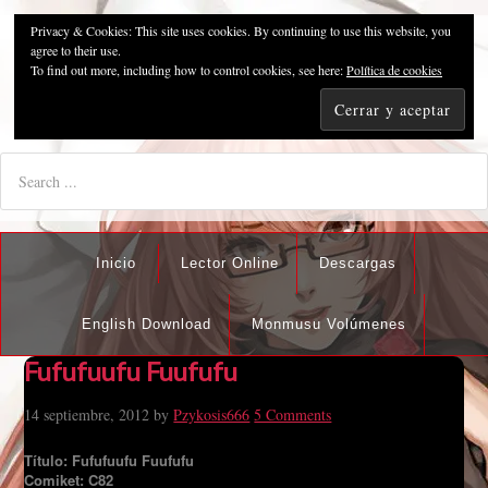
Privacy & Cookies: This site uses cookies. By continuing to use this website, you
Pzykosis666HFansub
agree to their use.
To find out more, including how to control cookies, see here:
Política de cookies
"I'm the best there is at what I do, but what I do best isn't very
nice".
Inicio
Lector Online
Descargas
English Download
Monmusu Volúmenes
Fufufuufu Fuufufu
14 septiembre, 2012
by
Pzykosis666
5 Comments
Título:
Fufufuufu Fuufufu
Comiket: C82