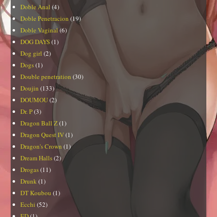
Doble Anal
(4)
Doble Penetracion
(19)
Doble Vaginal
(6)
DOG DAYS
(1)
Dog girl
(2)
Dogs
(1)
Double penetration
(30)
Doujin
(133)
DOUMOU
(2)
Dr. P
(3)
Dragon Ball Z
(1)
Dragon Quest IV
(1)
Dragon's Crown
(1)
Dream Halls
(2)
Drogas
(11)
Drunk
(1)
DT Koubou
(1)
Ecchi
(52)
ED
(1)