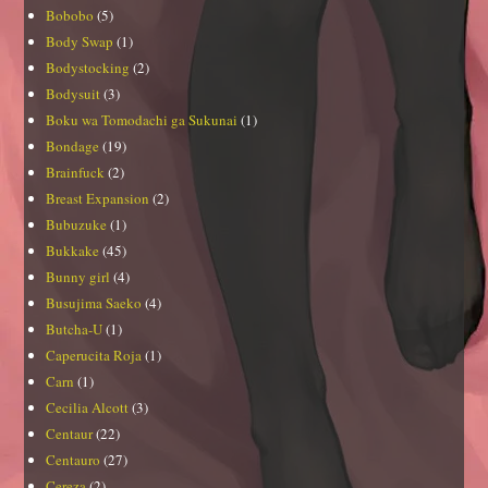
Bobobo
(5)
Body Swap
(1)
Bodystocking
(2)
Bodysuit
(3)
Boku wa Tomodachi ga Sukunai
(1)
Bondage
(19)
Brainfuck
(2)
Breast Expansion
(2)
Bubuzuke
(1)
Bukkake
(45)
Bunny girl
(4)
Busujima Saeko
(4)
Butcha-U
(1)
Caperucita Roja
(1)
Carn
(1)
Cecilia Alcott
(3)
Centaur
(22)
Centauro
(27)
Cereza
(2)