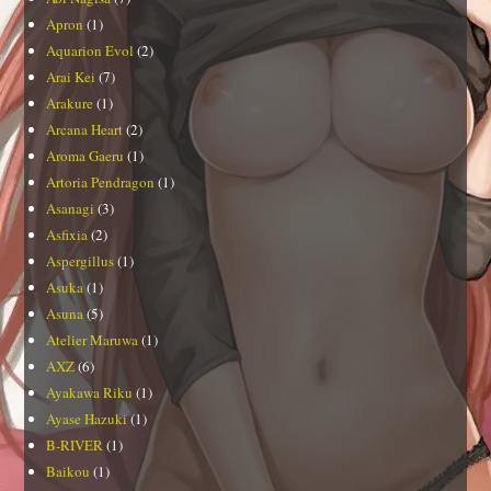
Apron
(1)
Aquarion Evol
(2)
Arai Kei
(7)
Arakure
(1)
Arcana Heart
(2)
Aroma Gaeru
(1)
Artoria Pendragon
(1)
Asanagi
(3)
Asfixia
(2)
Aspergillus
(1)
Asuka
(1)
Asuna
(5)
Atelier Maruwa
(1)
AXZ
(6)
Ayakawa Riku
(1)
Ayase Hazuki
(1)
B-RIVER
(1)
Baikou
(1)