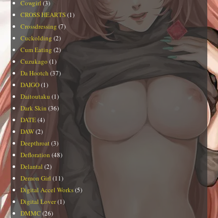
Cowgirl
(3)
CROSS HEARTS
(1)
Crossdressing
(7)
Cuckolding
(2)
Cum Eating
(2)
Cuzukago
(1)
Da Hootch
(37)
DAIGO
(1)
Daitoutaku
(1)
Dark Skin
(36)
DATE
(4)
DAW
(2)
Deepthroat
(3)
Defloration
(48)
Delantal
(2)
Demon Girl
(11)
Digital Accel Works
(5)
Digital Lover
(1)
DMMC
(26)