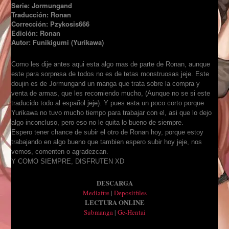
Serie:
Jormungand
Traducción: Ronan
Corrección: Pzykosis666
Edición: Ronan
Autor:
Funikigumi (Yurikawa)
Como les dije antes aqui esta algo mas de parte de Ronan, aunque
este para sorpresa de todos no es de tetas monstruosas jeje. Este
doujin es de Jormungand un manga que trata sobre la compra y
venta de armas, que les recomiendo mucho, (Aunque no se si este
traducido todo al español jeje). Y pues esta un poco corto porque
Yurikawa no tuvo mucho tiempo para trabajar con el, asi que lo dejo
algo inconcluso, pero eso no le quita lo bueno de siempre.
Espero tener chance de subir el otro de Ronan hoy, porque estoy
trabajando en algo bueno que tambien espero subir hoy jeje, nos
vemos, comenten o agradezcan.
Y COMO SIEMPRE, DISFRUTEN XD
DESCARGA
Mediafire
|
Depositfiles
LECTURA ONLINE
Submanga
|
Ge-Hentai