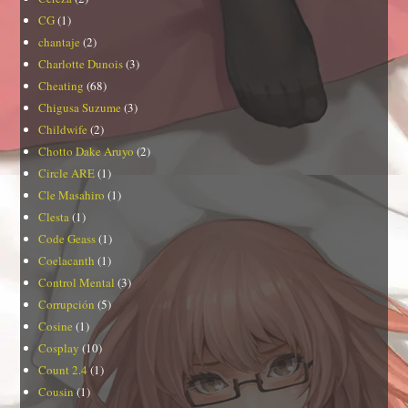
CG
(1)
chantaje
(2)
Charlotte Dunois
(3)
Cheating
(68)
Chigusa Suzume
(3)
Childwife
(2)
Chotto Dake Aruyo
(2)
Circle ARE
(1)
Cle Masahiro
(1)
Clesta
(1)
Code Geass
(1)
Coelacanth
(1)
Control Mental
(3)
Corrupción
(5)
Cosine
(1)
Cosplay
(10)
Count 2.4
(1)
Cousin
(1)