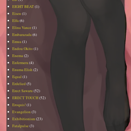
EIGHT BEAT
(1)
Eisen
(1)
Elfa
(6)
Elina Vance
(1)
Embarazada
(6)
Emua
(1)
Endou Okito
(1)
Enema
(2)
Enfermera
(4)
Enuma Elish
(2)
Equal
(1)
Erdelied
(5)
Erect Sawaru
(52)
ERECT TOUCH
(52)
Eroquis!
(1)
Evangelion
(3)
Exhibitionism
(23)
Fatalpulse
(3)