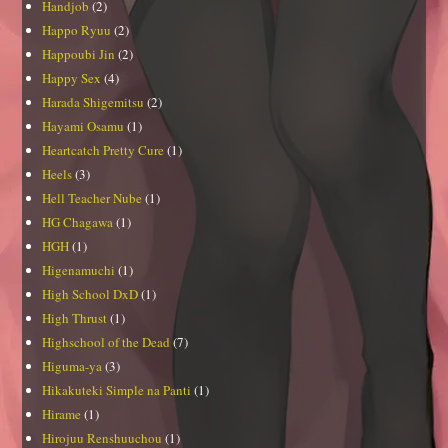
Handjob
(2)
Happo Ryuu
(2)
Happoubi Jin
(2)
Happy Sex
(4)
Harada Shigemitsu
(2)
Hayami Osamu
(1)
Heartcatch Pretty Cure
(1)
Heels
(3)
Hell Teacher Nube
(1)
HG Chagawa
(1)
HGH
(1)
Higenamuchi
(1)
High School DxD
(1)
High Thrust
(1)
Highschool of the Dead
(7)
Higuma-ya
(3)
Hikakuteki Simple na Panti
(1)
Hirame
(1)
Hirojuu Renshuuchou
(1)