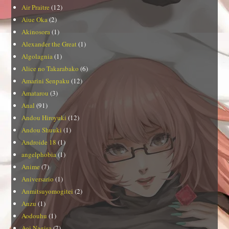
Air Praitre
(12)
Aiue Oka
(2)
Akinosora
(1)
Alexander the Great
(1)
Algolagnia
(1)
Alice no Takarabako
(6)
Amarini Senpaku
(12)
Amatarou
(3)
Anal
(91)
Andou Hiroyuki
(12)
Andou Shuuki
(1)
Androide 18
(1)
angelphobia
(1)
Anime
(7)
Aniversario
(1)
Anmitsuyomogitei
(2)
Anzu
(1)
Aodouhu
(1)
Aoi Nagisa
(7)