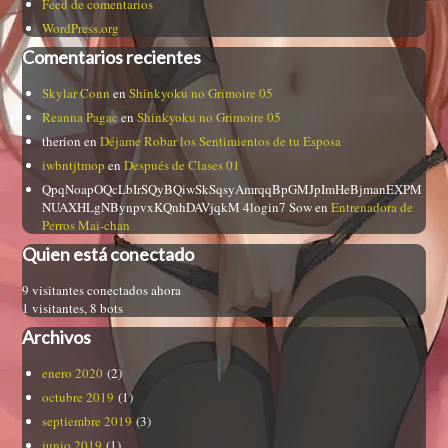
Feed de comentarios
WordPress.org
Comentarios recientes
Skylar Conn
en
Shinkyoku no Grimoire 05
Reanna Pagac
en
Shinkyoku no Grimoire 05
therion
en
Déjame Robar los Sentimientos de tu Esposa
iwbntjtmop
en
Después de Clases 01
QpqNoapOQcLbIrSQyBQiwSkSqsyAmrqqBpGMJpImHeBjmanEXPM
NUAXHLgNBynpvxKQnhDAVjqkM 4login7 Sow
en
Entrenadora de
Perros Mai-chan
Quien está conectado
9 visitantes conectados ahora
1 visitantes,
8 bots
Archivos
enero 2020
(2)
octubre 2019
(1)
septiembre 2019
(3)
junio 2019
(1)