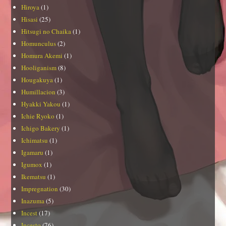
Hiroya
(1)
Hisasi
(25)
Hitsugi no Chaika
(1)
Homunculus
(2)
Homura Akemi
(1)
Hooliganism
(8)
Hougakuya
(1)
Humillacion
(3)
Hyakki Yakou
(1)
Ichie Ryoko
(1)
Ichigo Bakery
(1)
Ichimatsu
(1)
Igamaru
(1)
Igumox
(1)
Ikematsu
(1)
Impregnation
(30)
Inazuma
(5)
Incest
(17)
Incesto
(76)