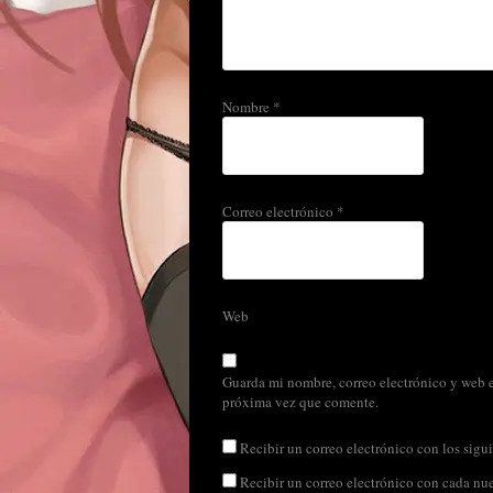
Nombre
*
Correo electrónico
*
Web
Guarda mi nombre, correo electrónico y web e
próxima vez que comente.
Recibir un correo electrónico con los sigui
Recibir un correo electrónico con cada nu