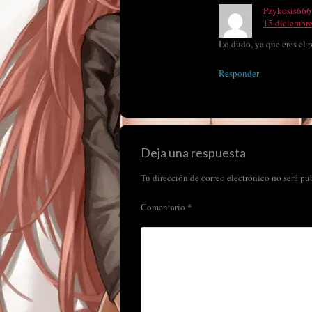
Pzykosis666
15 diciembre
Lo dudo, ya que eres el
Responder
Deja una respuesta
Tu dirección de correo electrónico no será pu
Comentario
*