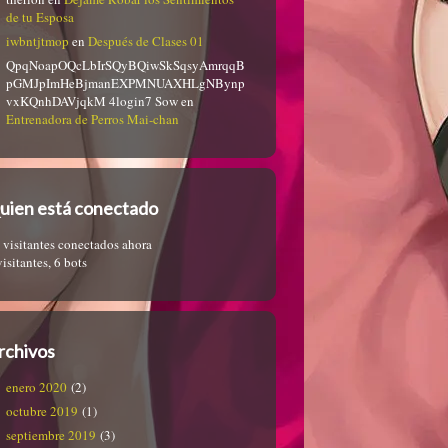
de tu Esposa
iwbntjtmop
en
Después de Clases 01
QpqNoapOQcLbIrSQyBQiwSkSqsyAmrqqB
pGMJpImHeBjmanEXPMNUAXHLgNBynp
vxKQnhDAVjqkM 4login7 Sow
en
Entrenadora de Perros Mai-chan
uien está conectado
 visitantes conectados ahora
visitantes,
6 bots
rchivos
enero 2020
(2)
octubre 2019
(1)
septiembre 2019
(3)