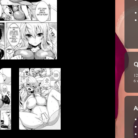
Q
12
6 
A