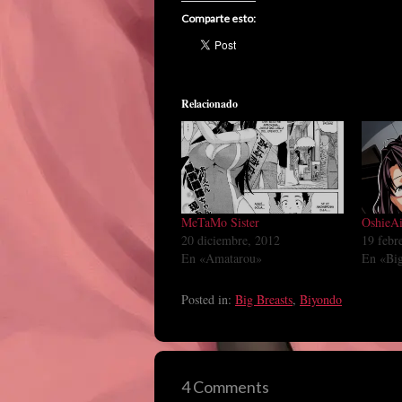
Comparte esto:
Relacionado
MeTaMo Sister
OshieAi
20 diciembre, 2012
19 febr
En «Amatarou»
En «Big
Posted in:
Big Breasts
,
Biyondo
4 Comments