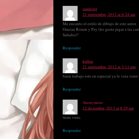
sandostg
21 septiembre, 2012 at 6:24 am
Me encanto el estilo de dibujo de este autor.
Gracias Ronan y Pzy (les gusta jugar a las ca
Saludos!!
Responder
kallen
21 septiembre, 2012 at 3:11 pm
buen trabajo este en especial ya lo veia venir
Responder
Anonymous
12 diciembre, 2013 at 8:29 am
tiene virus
Responder