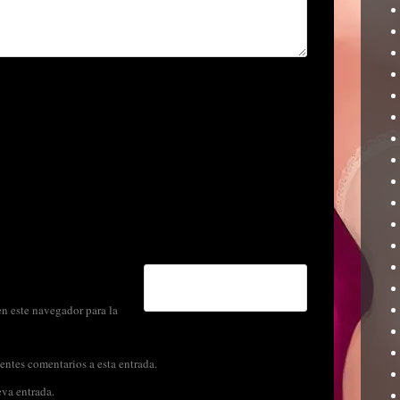
n este navegador para la
entes comentarios a esta entrada.
eva entrada.