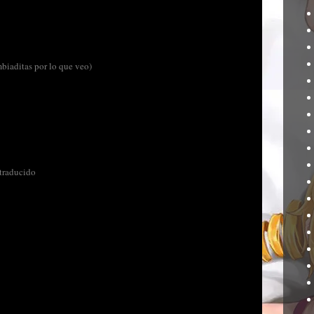
mbiaditas por lo que veo)
 traducido