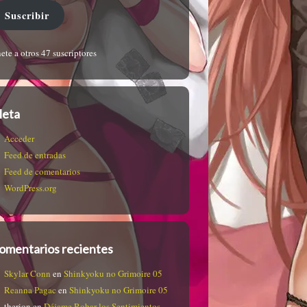
Suscribir
ete a otros 47 suscriptores
eta
Acceder
Feed de entradas
Feed de comentarios
WordPress.org
omentarios recientes
Skylar Conn
en
Shinkyoku no Grimoire 05
Reanna Pagac
en
Shinkyoku no Grimoire 05
therion
en
Déjame Robar los Sentimientos