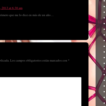
, 2013 at 6:30 am
 primero que me lo dice en más de un año…
blicada.
Los campos obligatorios están marcados con
*