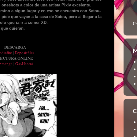
oneshots a color de una artista Pixiv excelente.
camino a algun lugar y en eso se encuentra con Satou-
pide que vayan a la casa de Satou, pero al llegar a la
olo queria ir a comer XD.
Ún
 que quieran.
DESCARGA
M
diafire
|
Depositfiles
ECTURA ONLINE
bmanga
|
G.e-Hentai
C