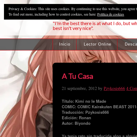
Privacy & Cookies: This site uses cookies. By continuing to use this website, you agree t
Pzykosis666HFa
To find out more, including how to control cookies, see here:
Política de cookies
"I'm the best there is at what I do, but wh
best isn't very nice".
Inicio
Lector Online
Desca
A Tu Casa
21 septiembre, 2012
by
Pzykosis666
4 Co
Título: Kimi no Ie Made
COMIC: COMIC Kairakuten BEAST 2011
Traducción: Pzykosis666
Edición: Ronan
Autor: Biyondo
Ya tenia rato sin traducirle algo a alg