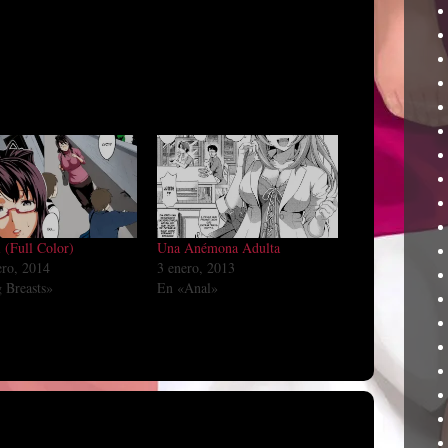
 (Full Color)
Una Anémona Adulta
ero, 2014
3 enero, 2013
 Breasts»
En «Anal»