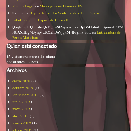
Reanna Pagac
en
Shinkyoku no Grimoire 05
therion
en
Déjame Robar los Sentimientos de tu Esposa
iwbntjtmop
en
Después de Clases 01
QpqNoapOQcLbIrSQyBQiwSkSqsyAmrqqBpGMJpImHeBjmanEXPM
NUAXHLgNBynpvxKQnhDAVjqkM 4login7 Sow
en
Entrenadora de
Perros Mai-chan
Quien está conectado
15 visitantes conectados ahora
3 visitantes,
12 bots
Archivos
enero 2020
(2)
octubre 2019
(1)
septiembre 2019
(3)
junio 2019
(1)
mayo 2019
(1)
abril 2019
(1)
marzo 2019
(1)
febrero 2019
(1)