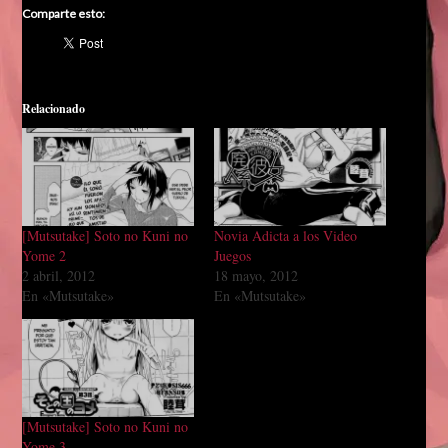
Comparte esto:
Relacionado
[Mutsutake] Soto no Kuni no
Novia Adicta a los Video
Yome 2
Juegos
2 abril, 2012
18 mayo, 2012
En «Mutsutake»
En «Mutsutake»
[Mutsutake] Soto no Kuni no
Yome 3