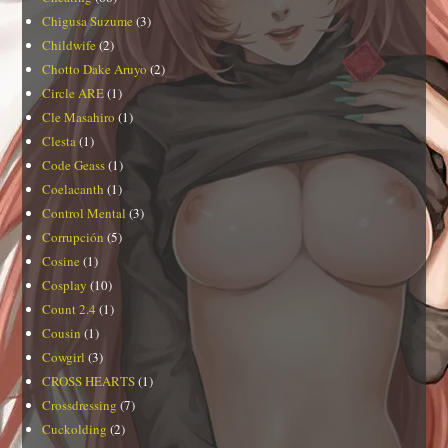
Chigusa Suzume
(3)
Childwife
(2)
Chotto Dake Aruyo
(2)
Circle ARE
(1)
Cle Masahiro
(1)
Clesta
(1)
Code Geass
(1)
Coelacanth
(1)
Control Mental
(3)
Corrupción
(5)
Cosine
(1)
Cosplay
(10)
Count 2.4
(1)
Cousin
(1)
Cowgirl
(3)
CROSS HEARTS
(1)
Crossdressing
(7)
Cuckolding
(2)