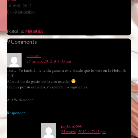
10 abril, 2012
En «Mutsutake»
Posted in:
Mutsutake
9 Comments
-ehecatl-
25 marzo, 2012 at 8:03 am
Tsss… Yo también le tenía ganas a este, desde que lo veía en la Hotmilk
T_T.
Aún así me da gusto verlo con ustedes
Gracias por su esfuerzo, y esperaré los siguientes.
Auf Widersehen
Responder
pzykosis666
25 marzo, 2012 at 7:13 pm