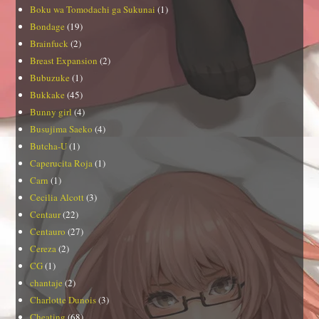
Boku wa Tomodachi ga Sukunai
(1)
Bondage
(19)
Brainfuck
(2)
Breast Expansion
(2)
Bubuzuke
(1)
Bukkake
(45)
Bunny girl
(4)
Busujima Saeko
(4)
Butcha-U
(1)
Caperucita Roja
(1)
Carn
(1)
Cecilia Alcott
(3)
Centaur
(22)
Centauro
(27)
Cereza
(2)
CG
(1)
chantaje
(2)
Charlotte Dunois
(3)
Cheating
(68)