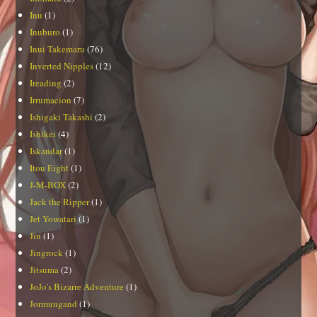
Inu
(1)
Inuburo
(1)
Inui Takemaru
(76)
Inverted Nipples
(12)
Ireading
(2)
Irrumacion
(7)
Ishigaki Takashi
(2)
Ishikei
(4)
Iskandar
(1)
Itou Eight
(1)
J-M-BOX
(2)
Jack the Ripper
(1)
Jet Yowatari
(1)
Jin
(1)
Jingrock
(1)
Jitsuma
(2)
JoJo's Bizarre Adventure
(1)
Jormungand
(1)