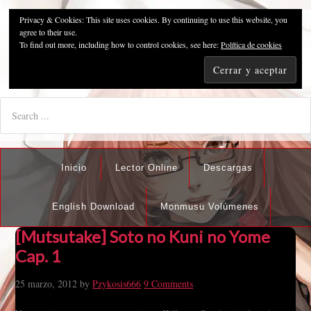
Privacy & Cookies: This site uses cookies. By continuing to use this website, you
Pzykosis666HFansub
agree to their use.
To find out more, including how to control cookies, see here:
Política de cookies
"I'm the best there is at what I do, but what I do best isn't very
nice".
Inicio
Lector Online
Descargas
English Download
Monmusu Volúmenes
[Mutsutake] Soto no Kuni no Yome
Cap. 1
25 marzo, 2012
by
Pzykosis666
9 Comments