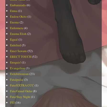
Embarazada
(6)
Emua
(1)
Endou Okito
(1)
Enema
(2)
Enfermera
(4)
Enuma Elish
(2)
Equal
(1)
Erdelied
(5)
Erect Sawaru
(52)
ERECT TOUCH
(52)
Eroquis!
(1)
Evangelion
(3)
Exhibitionism
(23)
Fatalpulse
(3)
Fate/EXTRA CCC
(1)
Fate/Grand Order
(8)
Fate/Stay Night
(1)
FEI
(16)