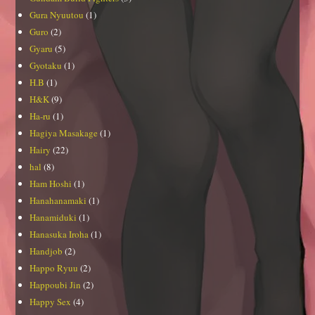
Gura Nyuutou
(1)
Guro
(2)
Gyaru
(5)
Gyotaku
(1)
H.B
(1)
H&K
(9)
Ha-ru
(1)
Hagiya Masakage
(1)
Hairy
(22)
hal
(8)
Ham Hoshi
(1)
Hanahanamaki
(1)
Hanamiduki
(1)
Hanasuka Iroha
(1)
Handjob
(2)
Happo Ryuu
(2)
Happoubi Jin
(2)
Happy Sex
(4)