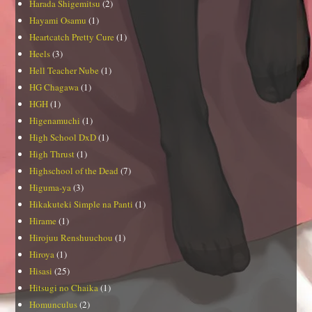
Harada Shigemitsu
(2)
Hayami Osamu
(1)
Heartcatch Pretty Cure
(1)
Heels
(3)
Hell Teacher Nube
(1)
HG Chagawa
(1)
HGH
(1)
Higenamuchi
(1)
High School DxD
(1)
High Thrust
(1)
Highschool of the Dead
(7)
Higuma-ya
(3)
Hikakuteki Simple na Panti
(1)
Hirame
(1)
Hirojuu Renshuuchou
(1)
Hiroya
(1)
Hisasi
(25)
Hitsugi no Chaika
(1)
Homunculus
(2)