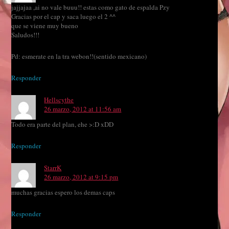
jajjajaa ,ai no vale buuu!! estas como gato de espalda Pzy
Gracias por el cap y saca luego el 2 ^^
que se viene muy bueno
Saludos!!!
Pd: esmerate en la tra webon!!(sentido mexicano)
Responder
Hellscythe
26 marzo, 2012 at 11:56 am
Todo era parte del plan, ehe >:D xDD
Responder
StarrK
26 marzo, 2012 at 9:15 pm
muchas gracias espero los demas caps
Responder