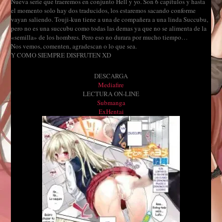
Nueva serie que traeremos en conjunto Hell y yo. Son 6 capitulos y hasta
el momento solo hay dos traducidos, los estaremos sacando conforme
vayan saliendo. Touji-kun tiene a una de compañera a una linda Succubu,
pero no es una succubu como todas las demas ya que no se alimenta de la
«semilla» de los hombres. Pero eso no durara por mucho tiempo…
Nos vemos, comenten, agradescan o lo que sea.
Y COMO SIEMPRE DISFRUTEN XD
DESCARGA
Mediafire
LECTURA ON-LINE
Submanga
ExHentai