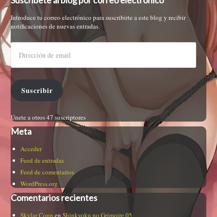
Suscríbete al blog por correo electrónico
Introduce tu correo electrónico para suscribirte a este blog y recibir
notificaciones de nuevas entradas.
Suscribir
Únete a otros 47 suscriptores
Meta
Acceder
Feed de entradas
Feed de comentarios
WordPress.org
Comentarios recientes
Skylar Conn
en
Shinkyoku no Grimoire 05