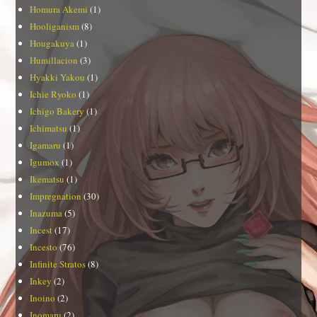
Homura Akemi
(1)
Hooliganism
(8)
Hougakuya
(1)
Humillacion
(3)
Hyakki Yakou
(1)
Ichie Ryoko
(1)
Ichigo Bakery
(1)
Ichimatsu
(1)
Igamaru
(1)
Igumox
(1)
Ikematsu
(1)
Impregnation
(30)
Inazuma
(5)
Incest
(17)
Incesto
(76)
Infinite Stratos
(8)
Inkey
(2)
Inoino
(2)
Inomaru
(2)