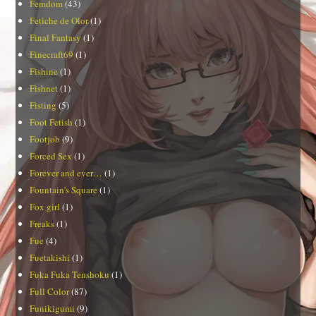
Femdom
(43)
Fetiche de Olor
(1)
Final Fantasy
(1)
Finecraft69
(1)
Fishine
(1)
Fishnet
(1)
Fisting
(5)
Foot Fetish
(1)
Footjob
(9)
Forced Sex
(1)
Forever and ever…
(1)
Fountain's Square
(1)
Fox girl
(1)
Freaks
(1)
Fue
(4)
Fuetakishi
(1)
Fuka Fuka Tenshoku
(1)
Full Color
(87)
Funikigumi
(9)