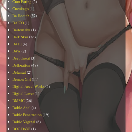
Cum Eating
(2)
Cuzukago
(1)
Da Hootch
(37)
DAIGO
(1)
Daitoutaku
(1)
Dark Skin
(36)
DATE
(4)
DAW
(2)
Deepthroat
(3)
Defloration
(48)
Delantal
(2)
Demon Girl
(11)
Digital Accel Works
(5)
Digital Lover
(1)
DMMC
(26)
Doble Anal
(4)
Doble Penetracion
(19)
Doble Vaginal
(6)
DOG DAYS
(1)