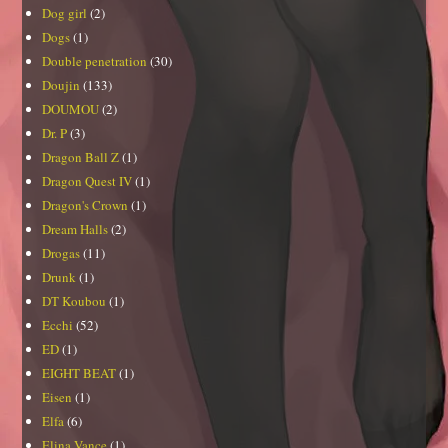
Dog girl
(2)
Dogs
(1)
Double penetration
(30)
Doujin
(133)
DOUMOU
(2)
Dr. P
(3)
Dragon Ball Z
(1)
Dragon Quest IV
(1)
Dragon's Crown
(1)
Dream Halls
(2)
Drogas
(11)
Drunk
(1)
DT Koubou
(1)
Ecchi
(52)
ED
(1)
EIGHT BEAT
(1)
Eisen
(1)
Elfa
(6)
Elina Vance
(1)