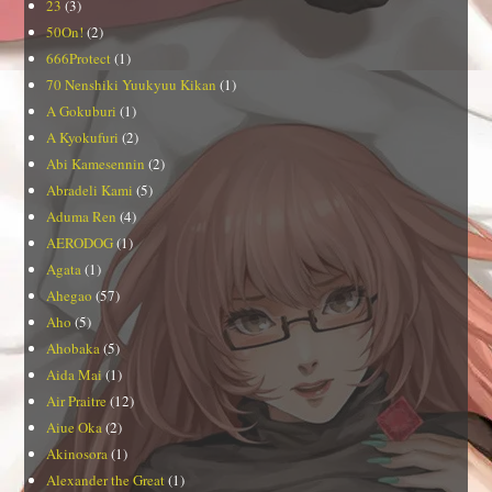
23
(3)
50On!
(2)
666Protect
(1)
70 Nenshiki Yuukyuu Kikan
(1)
A Gokuburi
(1)
A Kyokufuri
(2)
Abi Kamesennin
(2)
Abradeli Kami
(5)
Aduma Ren
(4)
AERODOG
(1)
Agata
(1)
Ahegao
(57)
Aho
(5)
Ahobaka
(5)
Aida Mai
(1)
Air Praitre
(12)
Aiue Oka
(2)
Akinosora
(1)
Alexander the Great
(1)