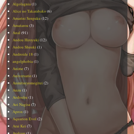
Algolagnia
(1)
Alice no Takarabako
(6)
Amarini Senpaku
(12)
Amatarou
(3)
Anal
(91)
Andou Hiroyuki
(12)
Andou Shuuki
(1)
Androide 18
(1)
angelphobia
(1)
Anime
(7)
Aniversario
(1)
Anmitsuyomogitei
(2)
Anzu
(1)
Aodouhu
(1)
Aoi Nagisa
(7)
Apron
(1)
Aquarion Evol
(2)
Arai Kei
(7)
Arakure
(1)