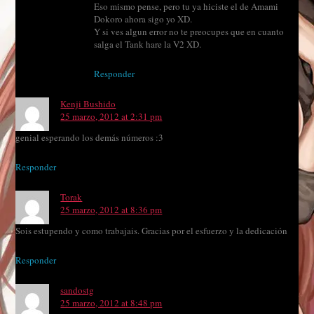
Eso mismo pense, pero tu ya hiciste el de Amami
Dokoro ahora sigo yo XD.
Y si ves algun error no te preocupes que en cuanto
salga el Tank hare la V2 XD.
Responder
Kenji Bushido
25 marzo, 2012 at 2:31 pm
genial esperando los demás números :3
Responder
Torak
25 marzo, 2012 at 8:36 pm
Sois estupendo y como trabajais. Gracias por el esfuerzo y la dedicación
Responder
sandostg
25 marzo, 2012 at 8:48 pm