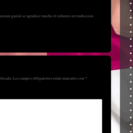
censura ganial se agradece mucho el esfuerzo en traduccion
blicada.
Los campos obligatorios están marcados con
*