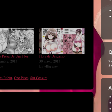
Q
 Presa De Una Flor
Hora de Descanso
9 
embre, 2013
30 mayo, 2013
3 
o»
En «Big ass»
co Robin
,
One Piece
,
Sin Censura
A