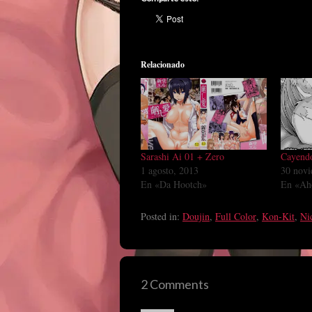
Relacionado
Sarashi Ai 01 + Zero
Cayendo
1 agosto, 2013
30 novi
En «Da Hootch»
En «Ah
Posted in:
Doujin
,
Full Color
,
Kon-Kit
,
Ni
2 Comments