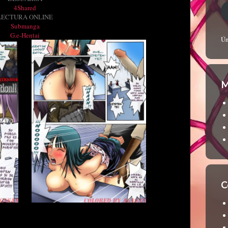
4Shared
LECTURA ONLINE
Submanga
G.e-Hentai
Ún
M
C