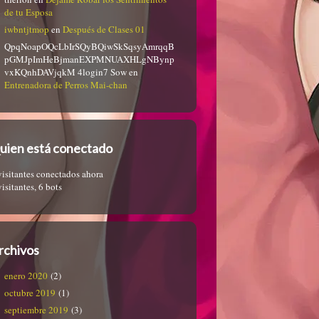
de tu Esposa
iwbntjtmop
en
Después de Clases 01
QpqNoapOQcLbIrSQyBQiwSkSqsyAmrqqB
pGMJpImHeBjmanEXPMNUAXHLgNBynp
vxKQnhDAVjqkM 4login7 Sow
en
Entrenadora de Perros Mai-chan
uien está conectado
visitantes conectados ahora
visitantes,
6 bots
rchivos
enero 2020
(2)
octubre 2019
(1)
septiembre 2019
(3)