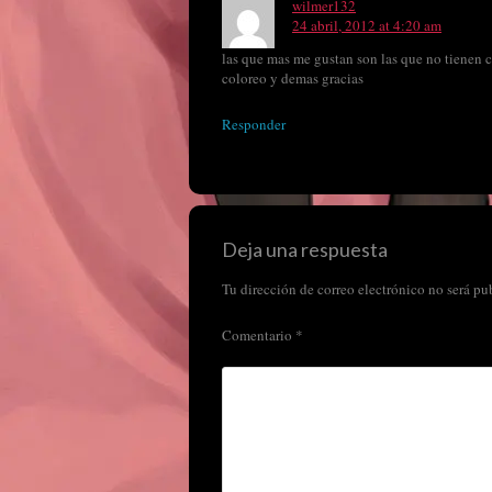
wilmer132
24 abril, 2012 at 4:20 am
las que mas me gustan son las que no tienen 
coloreo y demas gracias
Responder
Deja una respuesta
Tu dirección de correo electrónico no será pu
Comentario
*