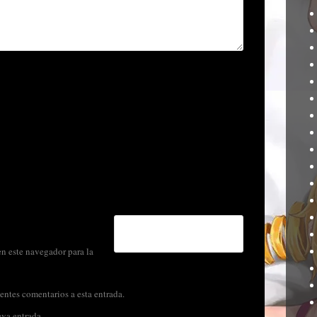
n este navegador para la
entes comentarios a esta entrada.
eva entrada.