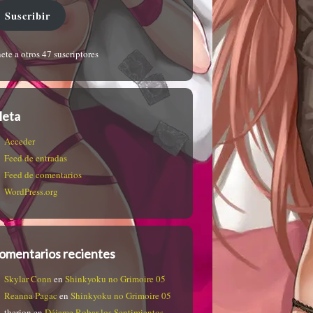
Suscribir
ete a otros 47 suscriptores
eta
Acceder
Feed de entradas
Feed de comentarios
WordPress.org
omentarios recientes
Skylar Conn
en
Shinkyoku no Grimoire 05
Reanna Pagac
en
Shinkyoku no Grimoire 05
therion
en
Déjame Robar los Sentimientos