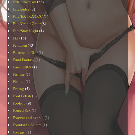
Exhibitionism
(23)
Fatalpulse
(3)
Fate/EXTRA CCC
(1)
Fate/Grand Order
(8)
Fate/Stay Night
(1)
FEI
(16)
Femdom
(43)
Fetiche de Olor
(1)
Final Fantasy
(1)
Finecraft69
(1)
Fishine
(1)
Fishnet
(1)
Fisting
(5)
Foot Fetish
(1)
Footjob
(9)
Forced Sex
(1)
Forever and ever…
(1)
Fountain's Square
(1)
Fox girl
(1)