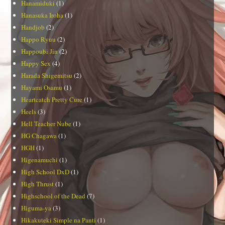
Hanamiduki
(1)
Hanasuka Iroha
(1)
Handjob
(2)
Happo Ryuu
(2)
Happoubi Jin
(2)
Happy Sex
(4)
Harada Shigemitsu
(2)
Hayami Osamu
(1)
Heartcatch Pretty Cure
(1)
Heels
(3)
Hell Teacher Nube
(1)
HG Chagawa
(1)
HGH
(1)
Higenamuchi
(1)
High School DxD
(1)
High Thrust
(1)
Highschool of the Dead
(7)
Higuma-ya
(3)
Hikakuteki Simple na Panti
(1)