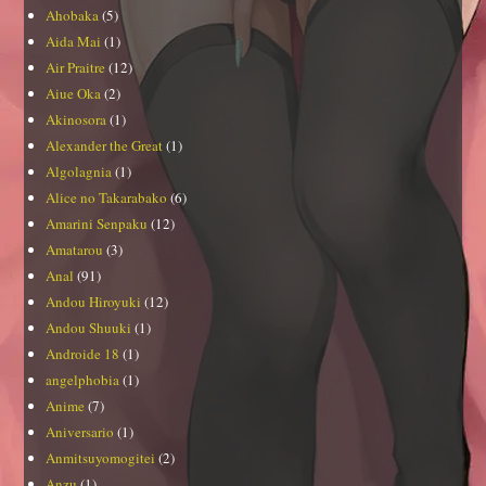
Ahobaka
(5)
Aida Mai
(1)
Air Praitre
(12)
Aiue Oka
(2)
Akinosora
(1)
Alexander the Great
(1)
Algolagnia
(1)
Alice no Takarabako
(6)
Amarini Senpaku
(12)
Amatarou
(3)
Anal
(91)
Andou Hiroyuki
(12)
Andou Shuuki
(1)
Androide 18
(1)
angelphobia
(1)
Anime
(7)
Aniversario
(1)
Anmitsuyomogitei
(2)
Anzu
(1)