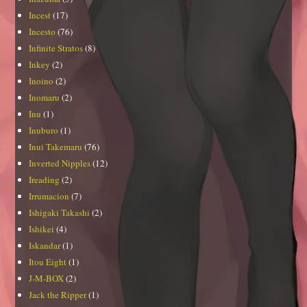
Incest
(17)
Incesto
(76)
Infinite Stratos
(8)
Inkey
(2)
Inoino
(2)
Inomaru
(2)
Inu
(1)
Inuburo
(1)
Inui Takemaru
(76)
Inverted Nipples
(12)
Ireading
(2)
Irrumacion
(7)
Ishigaki Takashi
(2)
Ishikei
(4)
Iskandar
(1)
Itou Eight
(1)
J-M-BOX
(2)
Jack the Ripper
(1)