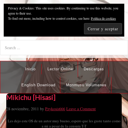
Privacy & Cookies: This site uses cookies. By continuing to use this website, you
Pzykosis666HFansub
agree to their use.
To find out more, including how to control cookies, see here:
Política de cookies
"I'm the best there is at what I do, but what I do best isn't very
nice".
Inicio
Lector Online
Descargas
English Download
Monmusu Volúmenes
Mikichu [Hisasi]
28 noviembre, 2011
by
Pzykosis666
Leave a Comment
Les dejo este OS de un autor muy bueno, espero que les guste tanto como
a mi a pesar de la censura T-T