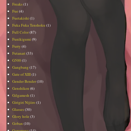
Freaks
(1)
Fue
(4)
Fuetakishi
(1)
Fuka Fuka Tenshoku
(1)
Full Color
(87)
Funikigumi
(9)
Furry
(4)
Futanari
(33)
G500
(1)
Gangbang
(17)
Gate of XIII
(1)
Gender Bender
(10)
Genshiken
(6)
Gilgamesh
(1)
Girigiri Nijiiro
(1)
Glasses
(30)
Glory hole
(3)
Goban
(10)
Goromenz
(14)