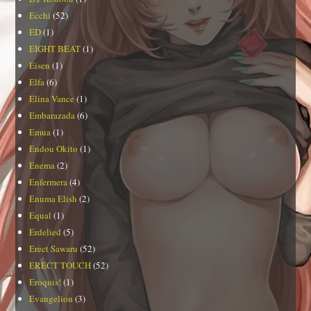
Ecchi
(52)
ED
(1)
EIGHT BEAT
(1)
Eisen
(1)
Elfa
(6)
Elina Vance
(1)
Embarazada
(6)
Emua
(1)
Endou Okito
(1)
Enema
(2)
Enfermera
(4)
Enuma Elish
(2)
Equal
(1)
Erdelied
(5)
Erect Sawaru
(52)
ERECT TOUCH
(52)
Eroquis!
(1)
Evangelion
(3)