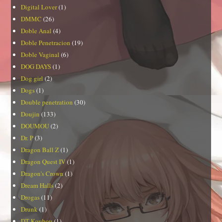
Digital Lover
(1)
DMMC
(26)
Doble Anal
(4)
Doble Penetracion
(19)
Doble Vaginal
(6)
DOG DAYS
(1)
Dog girl
(2)
Dogs
(1)
Double penetration
(30)
Doujin
(133)
DOUMOU
(2)
Dr. P
(3)
Dragon Ball Z
(1)
Dragon Quest IV
(1)
Dragon's Crown
(1)
Dream Halls
(2)
Drogas
(11)
Drunk
(1)
DT Koubou
(1)