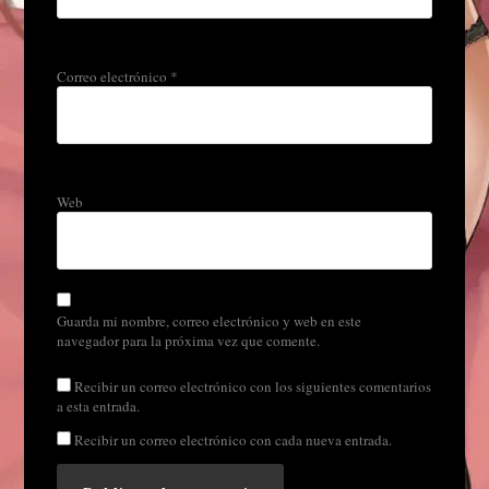
Correo electrónico
*
Web
Guarda mi nombre, correo electrónico y web en este
navegador para la próxima vez que comente.
Recibir un correo electrónico con los siguientes comentarios
a esta entrada.
Recibir un correo electrónico con cada nueva entrada.