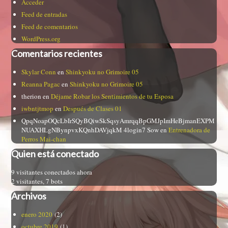
Acceder
Feed de entradas
Feed de comentarios
WordPress.org
Comentarios recientes
Skylar Conn
en
Shinkyoku no Grimoire 05
Reanna Pagac
en
Shinkyoku no Grimoire 05
therion
en
Déjame Robar los Sentimientos de tu Esposa
iwbntjtmop
en
Después de Clases 01
QpqNoapOQcLbIrSQyBQiwSkSqsyAmrqqBpGMJpImHeBjmanEXPM
NUAXHLgNBynpvxKQnhDAVjqkM 4login7 Sow
en
Entrenadora de
Perros Mai-chan
Quien está conectado
9 visitantes conectados ahora
2 visitantes,
7 bots
Archivos
enero 2020
(2)
octubre 2019
(1)