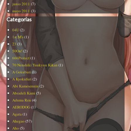
junio 2011
(7)
mayo 2011
(3)
Categorías
04U
(2)
1st.M's
(1)
23
(3)
50On!
(2)
666Protect
(1)
70 Nenshiki Yuukyuu Kikan
(1)
A Gokuburi
(1)
A Kyokufuri
(2)
Abi Kamesennin
(2)
Abradeli Kami
(5)
Aduma Ren
(4)
AERODOG
(1)
Agata
(1)
Ahegao
(57)
Aho
(5)