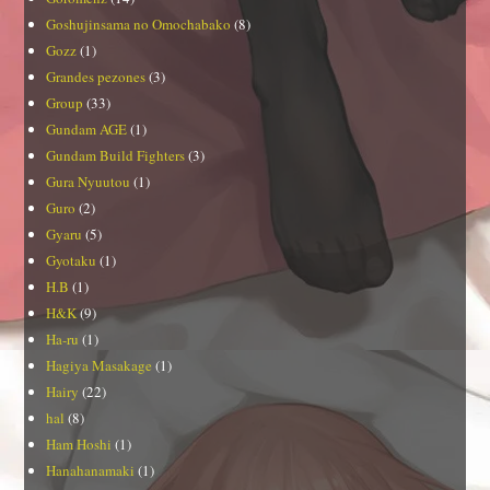
Goshujinsama no Omochabako
(8)
Gozz
(1)
Grandes pezones
(3)
Group
(33)
Gundam AGE
(1)
Gundam Build Fighters
(3)
Gura Nyuutou
(1)
Guro
(2)
Gyaru
(5)
Gyotaku
(1)
H.B
(1)
H&K
(9)
Ha-ru
(1)
Hagiya Masakage
(1)
Hairy
(22)
hal
(8)
Ham Hoshi
(1)
Hanahanamaki
(1)