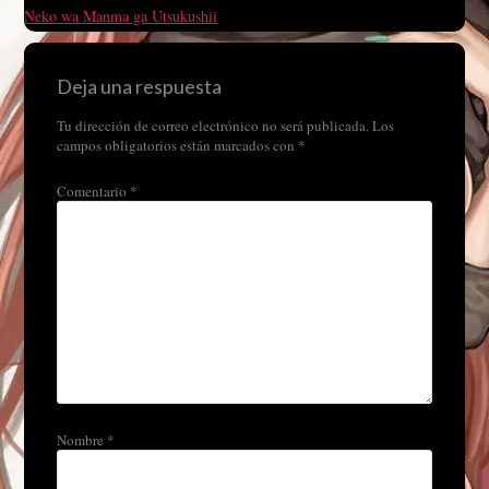
Neko wa Manma ga Utsukushii
Deja una respuesta
Tu dirección de correo electrónico no será publicada.
Los
campos obligatorios están marcados con
*
Comentario
*
Nombre
*