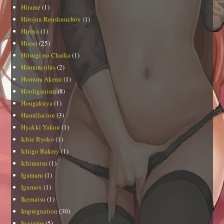
Hirame
(1)
Hirojuu Renshuuchou
(1)
Hiroya
(1)
Hisasi
(25)
Hitsugi no Chaika
(1)
Homunculus
(2)
Homura Akemi
(1)
Hooliganism
(8)
Hougakuya
(1)
Humillacion
(3)
Hyakki Yakou
(1)
Ichie Ryoko
(1)
Ichigo Bakery
(1)
Ichimatsu
(1)
Igamaru
(1)
Igumox
(1)
Ikematsu
(1)
Impregnation
(30)
Inazuma
(5)