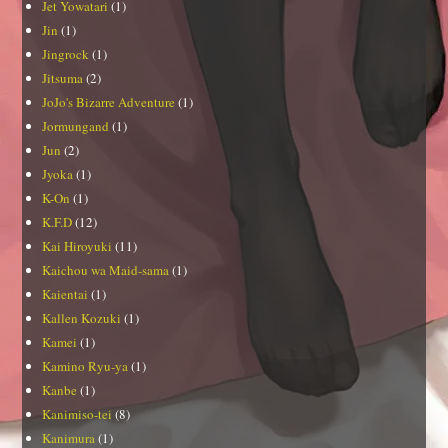
Jet Yowatari
(1)
Jin
(1)
Jingrock
(1)
Jitsuma
(2)
JoJo's Bizarre Adventure
(1)
Jormungand
(1)
Jun
(2)
Jyoka
(1)
K-On
(1)
K.F.D
(12)
Kai Hiroyuki
(11)
Kaichou wa Maid-sama
(1)
Kaientai
(1)
Kallen Kozuki
(1)
Kamei
(1)
Kamino Ryu-ya
(1)
Kanbe
(1)
Kanimiso-tei
(8)
Kanimura
(1)