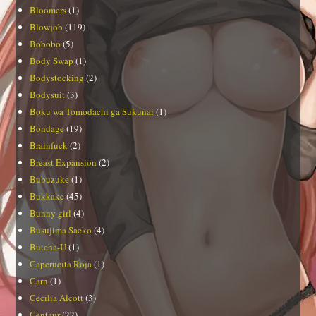
Bloomers
(1)
Blowjob
(119)
Bobobo
(5)
Body Swap
(1)
Bodystocking
(2)
Bodysuit
(3)
Boku wa Tomodachi ga Sukunai
(1)
Bondage
(19)
Brainfuck
(2)
Breast Expansion
(2)
Bubuzuke
(1)
Bukkake
(45)
Bunny girl
(4)
Busujima Saeko
(4)
Butcha-U
(1)
Caperucita Roja
(1)
Carn
(1)
Cecilia Alcott
(3)
Centaur
(22)