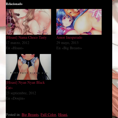
Relacionado
[Hisasi] Nama Choco Tasty
Amor Inesperado
17 marzo, 2012
29 mayo, 2013
En «Hisasi»
En «Big Breasts»
[Hisasi] Nyan Nyan Black
Cat~
23 septiembre, 2012
En «Doujin»
Posted in:
Big Breasts
,
Full Color
,
Hisasi
,