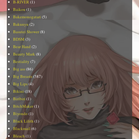
B-RIVER
(1)
Baikou
(1)
Bakemonogatari
(5)
Bakunyu
(2)
Basutei Shower
(8)
BDSM
(3)
Bear Hand
(2)
Beauty Mark
(8)
Bestiality
(7)
Big ass
(86)
Big Breasts
(587)
Big Lips
(4)
Bikini
(18)
Biribiri
(1)
BitchMaker
(1)
Biyondo
(1)
Black Lilith
(1)
Blackmail
(6)
Bleach
(1)