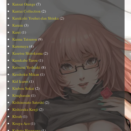
Kansai Orange
(7)
Kantai Collection
(2)
Karakishi Youhei-dan Shinka
(2)
Karasu
(3)
Karei
(1)
Karma Tatsurou
(9)
Karumaya
(4)
Kasetsu Shirokuma
(2)
Kasukabe Tarou
(1)
Katsurai Yoshiaki
(8)
Kesshoku Mikan
(1)
Kid Icarus
(1)
Kinbou Sokai
(2)
Kinqhassin
(1)
Kishinosato Satoshi
(2)
Kishizuka Kenji
(2)
Kloah
(1)
Koaya Aco
(1)
Kobato Hasegawa
(1)