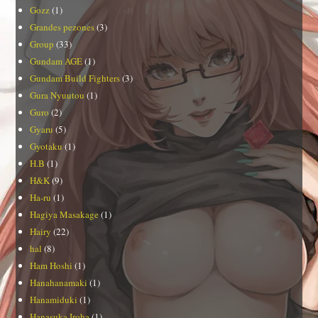
Gozz
(1)
Grandes pezones
(3)
Group
(33)
Gundam AGE
(1)
Gundam Build Fighters
(3)
Gura Nyuutou
(1)
Guro
(2)
Gyaru
(5)
Gyotaku
(1)
H.B
(1)
H&K
(9)
Ha-ru
(1)
Hagiya Masakage
(1)
Hairy
(22)
hal
(8)
Ham Hoshi
(1)
Hanahanamaki
(1)
Hanamiduki
(1)
Hanasuka Iroha
(1)