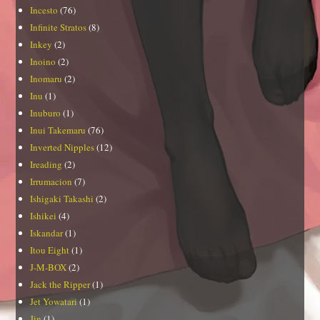
Incesto
(76)
Infinite Stratos
(8)
Inkey
(2)
Inoino
(2)
Inomaru
(2)
Inu
(1)
Inuburo
(1)
Inui Takemaru
(76)
Inverted Nipples
(12)
Ireading
(2)
Irrumacion
(7)
Ishigaki Takashi
(2)
Ishikei
(4)
Iskandar
(1)
Itou Eight
(1)
J-M-BOX
(2)
Jack the Ripper
(1)
Jet Yowatari
(1)
Jin
(1)