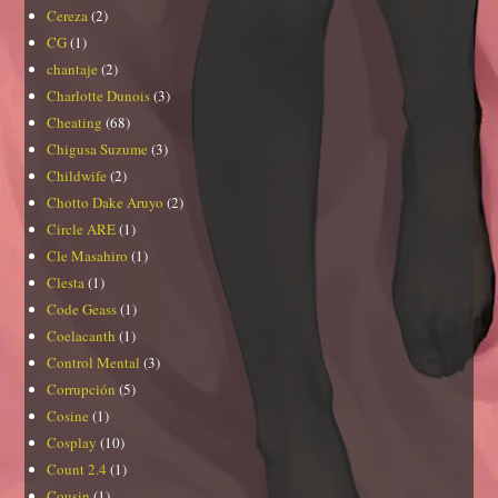
Cereza
(2)
CG
(1)
chantaje
(2)
Charlotte Dunois
(3)
Cheating
(68)
Chigusa Suzume
(3)
Childwife
(2)
Chotto Dake Aruyo
(2)
Circle ARE
(1)
Cle Masahiro
(1)
Clesta
(1)
Code Geass
(1)
Coelacanth
(1)
Control Mental
(3)
Corrupción
(5)
Cosine
(1)
Cosplay
(10)
Count 2.4
(1)
Cousin
(1)