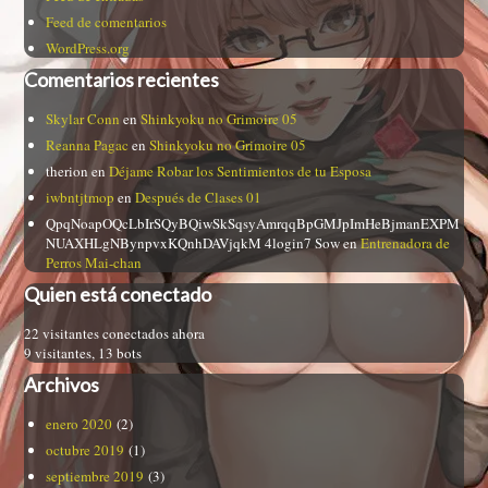
Feed de comentarios
WordPress.org
Comentarios recientes
Skylar Conn
en
Shinkyoku no Grimoire 05
Reanna Pagac
en
Shinkyoku no Grimoire 05
therion
en
Déjame Robar los Sentimientos de tu Esposa
iwbntjtmop
en
Después de Clases 01
QpqNoapOQcLbIrSQyBQiwSkSqsyAmrqqBpGMJpImHeBjmanEXPM
NUAXHLgNBynpvxKQnhDAVjqkM 4login7 Sow
en
Entrenadora de
Perros Mai-chan
Quien está conectado
22 visitantes conectados ahora
9 visitantes,
13 bots
Archivos
enero 2020
(2)
octubre 2019
(1)
septiembre 2019
(3)