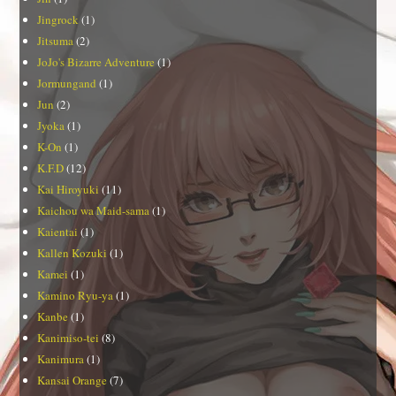
Jingrock
(1)
Jitsuma
(2)
JoJo's Bizarre Adventure
(1)
Jormungand
(1)
Jun
(2)
Jyoka
(1)
K-On
(1)
K.F.D
(12)
Kai Hiroyuki
(11)
Kaichou wa Maid-sama
(1)
Kaientai
(1)
Kallen Kozuki
(1)
Kamei
(1)
Kamino Ryu-ya
(1)
Kanbe
(1)
Kanimiso-tei
(8)
Kanimura
(1)
Kansai Orange
(7)