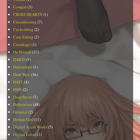
Cowgirl
(3)
CROSS HEARTS
(1)
Crossdressing
(7)
Cuckolding
(2)
Cum Eating
(2)
Cuzukago
(1)
Da Hootch
(37)
DAIGO
(1)
Daitoutaku
(1)
Dark Skin
(36)
DATE
(4)
DAW
(2)
Deepthroat
(3)
Defloration
(48)
Delantal
(2)
Demon Girl
(11)
Digital Accel Works
(5)
Digital Lover
(1)