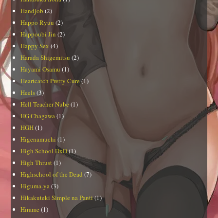
Handjob
(2)
Happo Ryuu
(2)
Happoubi Jin
(2)
Happy Sex
(4)
Harada Shigemitsu
(2)
Hayami Osamu
(1)
Heartcatch Pretty Cure
(1)
Heels
(3)
Hell Teacher Nube
(1)
HG Chagawa
(1)
HGH
(1)
Higenamuchi
(1)
High School DxD
(1)
High Thrust
(1)
Highschool of the Dead
(7)
Higuma-ya
(3)
Hikakuteki Simple na Panti
(1)
Hirame
(1)