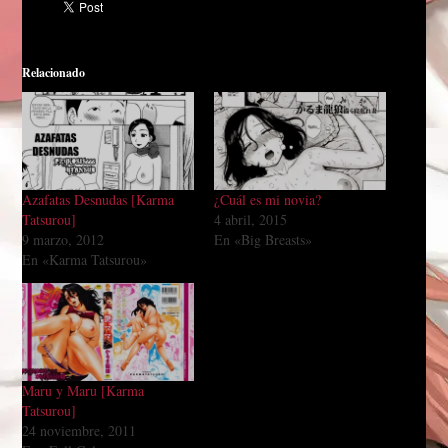
Relacionado
Azafatas Desnudas [Karma
¿Cuál es mi novia?
Tatsurou]
4 abril, 2015
9 marzo, 2012
En «Big Breasts»
En «Karma Tatsurou»
Maru y Maru [Karma
Tatsurou]
24 noviembre, 2011