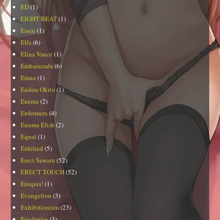
ED
(1)
EIGHT BEAT
(1)
Eisen
(1)
Elfa
(6)
Elina Vance
(1)
Embarazada
(6)
Emua
(1)
Endou Okito
(1)
Enema
(2)
Enfermera
(4)
Enuma Elish
(2)
Equal
(1)
Erdelied
(5)
Erect Sawaru
(52)
ERECT TOUCH
(52)
Eroquis!
(1)
Evangelion
(3)
Exhibitionism
(23)
Fatalpulse
(3)