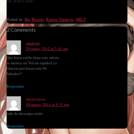
En «Full Color»
Posted in:
Big Breasts
,
Karma Tatsurou
,
MILF
2 Comments
sandostg
29 enero, 2012 at 5:41 am
Que buen estilo tiene este artista
se merece un Vol en español ya
Gracias por hacer este Os
Saludos!!
Responder
Anonymous
18 marzo, 2014 at 8:31 pm
link de descarga caido
Responder