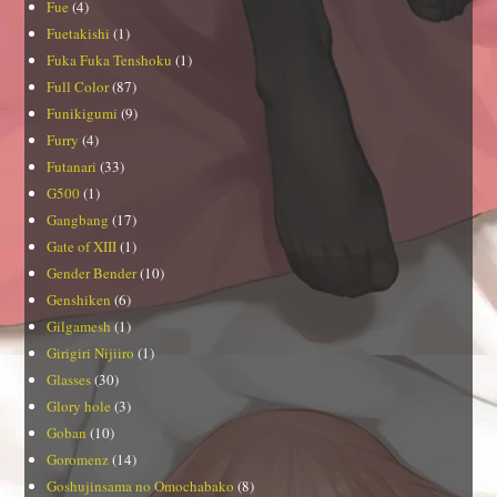
Fue
(4)
Fuetakishi
(1)
Fuka Fuka Tenshoku
(1)
Full Color
(87)
Funikigumi
(9)
Furry
(4)
Futanari
(33)
G500
(1)
Gangbang
(17)
Gate of XIII
(1)
Gender Bender
(10)
Genshiken
(6)
Gilgamesh
(1)
Girigiri Nijiiro
(1)
Glasses
(30)
Glory hole
(3)
Goban
(10)
Goromenz
(14)
Goshujinsama no Omochabako
(8)