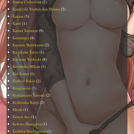
Kantai Collection
(2)
Karakishi Youhei-dan Shinka
(2)
Karasu
(3)
Karei
(1)
Karma Tatsurou
(9)
Karumaya
(4)
Kasetsu Shirokuma
(2)
Kasukabe Tarou
(1)
Katsurai Yoshiaki
(8)
Kesshoku Mikan
(1)
Kid Icarus
(1)
Kinbou Sokai
(2)
Kinqhassin
(1)
Kishinosato Satoshi
(2)
Kishizuka Kenji
(2)
Kloah
(1)
Koaya Aco
(1)
Kobato Hasegawa
(1)
Kodoku Intelligence
(1)