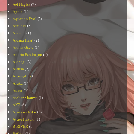
Aoi Nagisa
(7)
Apron
(1)
Aquarion Evol
(2)
Arai Kei
(7)
Arakure
(1)
Arcana Heart
(2)
Aroma Gaeru
(1)
Artoria Pendragon
(1)
Asanagi
(3)
Asfixia
(2)
Aspergillus
(1)
Asuka
(1)
Asuna
(5)
Atelier Maruwa
(1)
AXZ
(6)
Ayakawa Riku
(1)
Ayase Hazuki
(1)
B-RIVER
(1)
Baikou
(1)