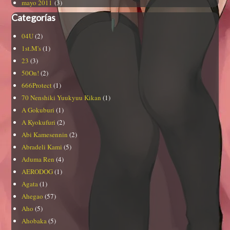
mayo 2011
(3)
Categorías
04U
(2)
1st.M's
(1)
23
(3)
50On!
(2)
666Protect
(1)
70 Nenshiki Yuukyuu Kikan
(1)
A Gokuburi
(1)
A Kyokufuri
(2)
Abi Kamesennin
(2)
Abradeli Kami
(5)
Aduma Ren
(4)
AERODOG
(1)
Agata
(1)
Ahegao
(57)
Aho
(5)
Ahobaka
(5)