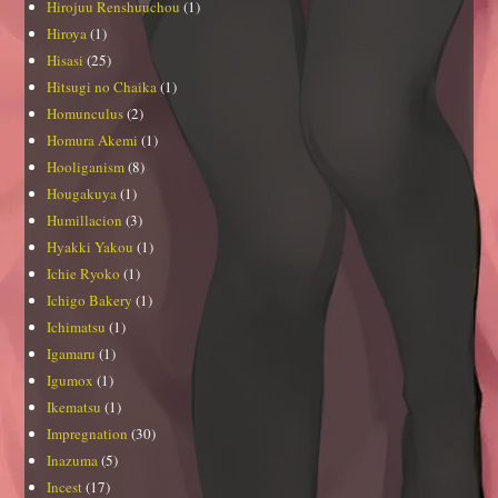
Hirojuu Renshuuchou
(1)
Hiroya
(1)
Hisasi
(25)
Hitsugi no Chaika
(1)
Homunculus
(2)
Homura Akemi
(1)
Hooliganism
(8)
Hougakuya
(1)
Humillacion
(3)
Hyakki Yakou
(1)
Ichie Ryoko
(1)
Ichigo Bakery
(1)
Ichimatsu
(1)
Igamaru
(1)
Igumox
(1)
Ikematsu
(1)
Impregnation
(30)
Inazuma
(5)
Incest
(17)