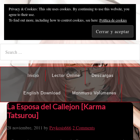
Privacy & Cookies: This site uses cookies. By continuing to use this website, you
Pzykosis666HFansub
agree to their use.
To find out more, including how to control cookies, see here:
Política de cookies
"I'm the best there is at what I do, but what I do best isn't very
nice".
Inicio
Lector Online
Descargas
English Download
Monmusu Volúmenes
La Esposa del Callejon [Karma
Tatsurou]
28 noviembre, 2011
by
Pzykosis666
2 Comments