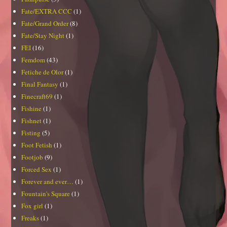
Fate/EXTRA CCC
(1)
Fate/Grand Order
(8)
Fate/Stay Night
(1)
FEI
(16)
Femdom
(43)
Fetiche de Olor
(1)
Final Fantasy
(1)
Finecraft69
(1)
Fishine
(1)
Fishnet
(1)
Fisting
(5)
Foot Fetish
(1)
Footjob
(9)
Forced Sex
(1)
Forever and ever…
(1)
Fountain's Square
(1)
Fox girl
(1)
Freaks
(1)