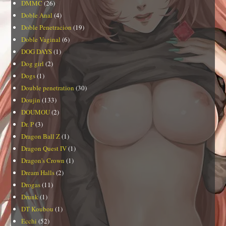
DMMC
(26)
Doble Anal
(4)
Doble Penetracion
(19)
Doble Vaginal
(6)
DOG DAYS
(1)
Dog girl
(2)
Dogs
(1)
Double penetration
(30)
Doujin
(133)
DOUMOU
(2)
Dr. P
(3)
Dragon Ball Z
(1)
Dragon Quest IV
(1)
Dragon's Crown
(1)
Dream Halls
(2)
Drogas
(11)
Drunk
(1)
DT Koubou
(1)
Ecchi
(52)