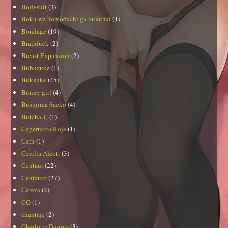
Bodysuit
(3)
Boku wa Tomodachi ga Sukunai
(1)
Bondage
(19)
Brainfuck
(2)
Breast Expansion
(2)
Bubuzuke
(1)
Bukkake
(45)
Bunny girl
(4)
Busujima Saeko
(4)
Butcha-U
(1)
Caperucita Roja
(1)
Carn
(1)
Cecilia Alcott
(3)
Centaur
(22)
Centauro
(27)
Cereza
(2)
CG
(1)
chantaje
(2)
Charlotte Dunois
(3)