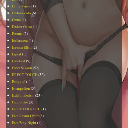
Elina Vance
(1)
Embarazada
(6)
Emua
(1)
Endou Okito
(1)
Enema
(2)
Enfermera
(4)
Enuma Elish
(2)
Equal
(1)
Erdelied
(5)
Erect Sawaru
(52)
ERECT TOUCH
(52)
Eroquis!
(1)
Evangelion
(3)
Exhibitionism
(23)
Fatalpulse
(3)
Fate/EXTRA CCC
(1)
Fate/Grand Order
(8)
Fate/Stay Night
(1)