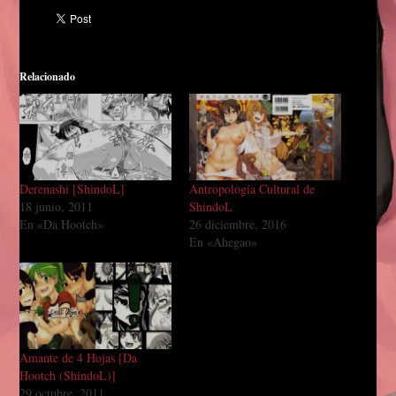
Relacionado
Derenashi [ShindoL]
Antropología Cultural de
18 junio, 2011
ShindoL
En «Da Hootch»
26 diciembre, 2016
En «Ahegao»
Amante de 4 Hojas [Da
Hootch (ShindoL)]
29 octubre, 2011