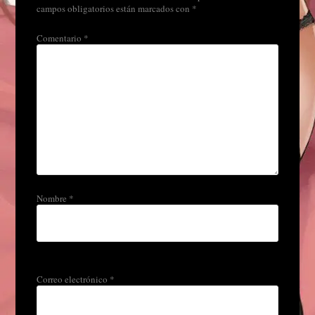
campos obligatorios están marcados con
*
Comentario
*
Nombre
*
Correo electrónico
*