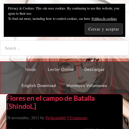
Privacy & Cookies: This site uses cookies. By continuing to use this website, you
Pzykosis666HFansub
agree to their use.
To find out more, including how to control cookies, see here:
Política de cookies
"I'm the best there is at what I do, but what I do best isn't very
nice".
Inicio
Lector Online
Descargas
English Download
Monmusu Volúmenes
Flores en el campo de Batalla
[ShindoL]
28 noviembre, 2011
by
Pzykosis666
5 Comments