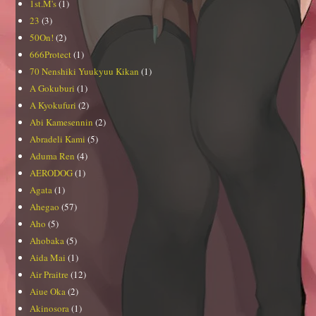
1st.M's
(1)
23
(3)
50On!
(2)
666Protect
(1)
70 Nenshiki Yuukyuu Kikan
(1)
A Gokuburi
(1)
A Kyokufuri
(2)
Abi Kamesennin
(2)
Abradeli Kami
(5)
Aduma Ren
(4)
AERODOG
(1)
Agata
(1)
Ahegao
(57)
Aho
(5)
Ahobaka
(5)
Aida Mai
(1)
Air Praitre
(12)
Aiue Oka
(2)
Akinosora
(1)