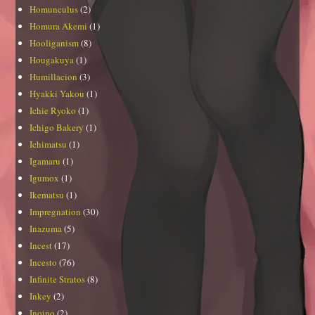
Homunculus
(2)
Homura Akemi
(1)
Hooliganism
(8)
Hougakuya
(1)
Humillacion
(3)
Hyakki Yakou
(1)
Ichie Ryoko
(1)
Ichigo Bakery
(1)
Ichimatsu
(1)
Igamaru
(1)
Igumox
(1)
Ikematsu
(1)
Impregnation
(30)
Inazuma
(5)
Incest
(17)
Incesto
(76)
Infinite Stratos
(8)
Inkey
(2)
Inoino
(2)