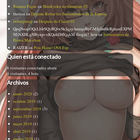
Reanna Pagac
en
Shinkyoku no Grimoire 05
therion
en
Déjame Robar los Sentimientos de tu Esposa
iwbntjtmop
en
Después de Clases 01
QpqNoapOQcLbIrSQyBQiwSkSqsyAmrqqBpGMJpImHeBjmanEXPM
NUAXHLgNBynpvxKQnhDAVjqkM 4login7 Sow
en
Entrenadora de
Perros Mai-chan
RAIZER
en
Pisu Hame! OVA Esp
Quien está conectado
8 visitantes conectados ahora
4 visitantes,
4 bots
Archivos
enero 2020
(2)
octubre 2019
(1)
septiembre 2019
(3)
junio 2019
(1)
mayo 2019
(1)
abril 2019
(1)
marzo 2019
(1)