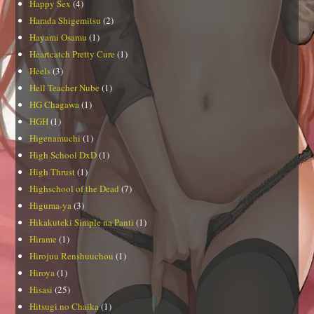
Happy Sex
(4)
Harada Shigemitsu
(2)
Hayami Osamu
(1)
Heartcatch Pretty Cure
(1)
Heels
(3)
Hell Teacher Nube
(1)
HG Chagawa
(1)
HGH
(1)
Higenamuchi
(1)
High School DxD
(1)
High Thrust
(1)
Highschool of the Dead
(7)
Higuma-ya
(3)
Hikakuteki Simple na Panti
(1)
Hirame
(1)
Hirojuu Renshuuchou
(1)
Hiroya
(1)
Hisasi
(25)
Hitsugi no Chaika
(1)