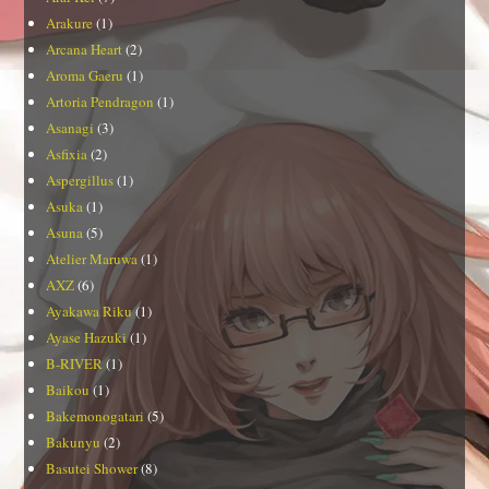
Arakure
(1)
Arcana Heart
(2)
Aroma Gaeru
(1)
Artoria Pendragon
(1)
Asanagi
(3)
Asfixia
(2)
Aspergillus
(1)
Asuka
(1)
Asuna
(5)
Atelier Maruwa
(1)
AXZ
(6)
Ayakawa Riku
(1)
Ayase Hazuki
(1)
B-RIVER
(1)
Baikou
(1)
Bakemonogatari
(5)
Bakunyu
(2)
Basutei Shower
(8)