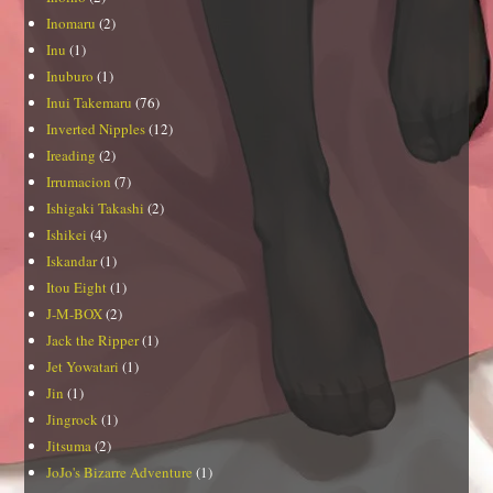
Inomaru
(2)
Inu
(1)
Inuburo
(1)
Inui Takemaru
(76)
Inverted Nipples
(12)
Ireading
(2)
Irrumacion
(7)
Ishigaki Takashi
(2)
Ishikei
(4)
Iskandar
(1)
Itou Eight
(1)
J-M-BOX
(2)
Jack the Ripper
(1)
Jet Yowatari
(1)
Jin
(1)
Jingrock
(1)
Jitsuma
(2)
JoJo's Bizarre Adventure
(1)