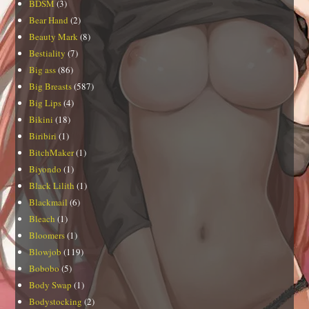
BDSM
(3)
Bear Hand
(2)
Beauty Mark
(8)
Bestiality
(7)
Big ass
(86)
Big Breasts
(587)
Big Lips
(4)
Bikini
(18)
Biribiri
(1)
BitchMaker
(1)
Biyondo
(1)
Black Lilith
(1)
Blackmail
(6)
Bleach
(1)
Bloomers
(1)
Blowjob
(119)
Bobobo
(5)
Body Swap
(1)
Bodystocking
(2)