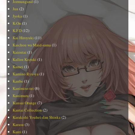
Jormungand
(1)
Jun
(2)
Jyoka
(1)
K-On
(1)
K.F.D
(12)
Kai Hiroyuki
(11)
Kaichou wa Maid-sama
(1)
Kaientai
(1)
Kallen Kozuki
(1)
Kamei
(1)
Kamino Ryu-ya
(1)
Kanbe
(1)
Kanimiso-tei
(8)
Kanimura
(1)
Kansai Orange
(7)
Kantai Collection
(2)
Karakishi Youhei-dan Shinka
(2)
Karasu
(3)
Karei
(1)