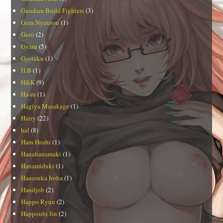
Gundam Build Fighters
(3)
Gura Nyuutou
(1)
Guro
(2)
Gyaru
(5)
Gyotaku
(1)
H.B
(1)
H&K
(9)
Ha-ru
(1)
Hagiya Masakage
(1)
Hairy
(22)
hal
(8)
Ham Hoshi
(1)
Hanahanamaki
(1)
Hanamiduki
(1)
Hanasuka Iroha
(1)
Handjob
(2)
Happo Ryuu
(2)
Happoubi Jin
(2)