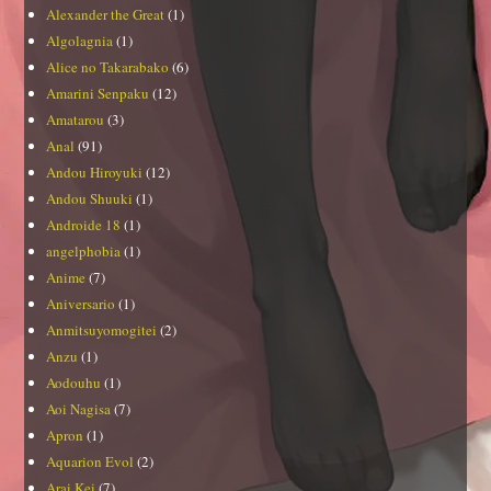
Alexander the Great
(1)
Algolagnia
(1)
Alice no Takarabako
(6)
Amarini Senpaku
(12)
Amatarou
(3)
Anal
(91)
Andou Hiroyuki
(12)
Andou Shuuki
(1)
Androide 18
(1)
angelphobia
(1)
Anime
(7)
Aniversario
(1)
Anmitsuyomogitei
(2)
Anzu
(1)
Aodouhu
(1)
Aoi Nagisa
(7)
Apron
(1)
Aquarion Evol
(2)
Arai Kei
(7)