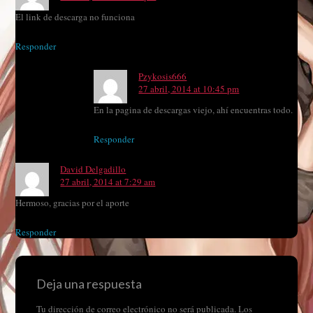
El link de descarga no funciona
Responder
Pzykosis666
27 abril, 2014 at 10:45 pm
En la pagina de descargas viejo, ahí encuentras todo.
Responder
David Delgadillo
27 abril, 2014 at 7:29 am
Hermoso, gracias por el aporte
Responder
Deja una respuesta
Tu dirección de correo electrónico no será publicada.
Los