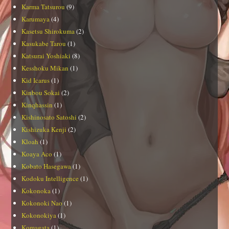
Karma Tatsurou
(9)
Karumaya
(4)
Kasetsu Shirokuma
(2)
Kasukabe Tarou
(1)
Katsurai Yoshiaki
(8)
Kesshoku Mikan
(1)
Kid Icarus
(1)
Kinbou Sokai
(2)
Kinqhassin
(1)
Kishinosato Satoshi
(2)
Kishizuka Kenji
(2)
Kloah
(1)
Koaya Aco
(1)
Kobato Hasegawa
(1)
Kodoku Intelligence
(1)
Kokonoka
(1)
Kokonoki Nao
(1)
Kokonokiya
(1)
Komagata
(1)