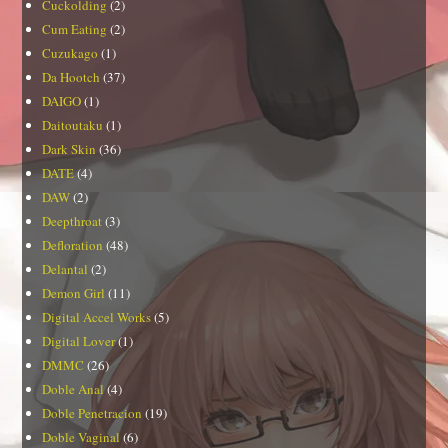
Cuckolding
(2)
Cum Eating
(2)
Cuzukago
(1)
Da Hootch
(37)
DAIGO
(1)
Daitoutaku
(1)
Dark Skin
(36)
DATE
(4)
DAW
(2)
Deepthroat
(3)
Defloration
(48)
Delantal
(2)
Demon Girl
(11)
Digital Accel Works
(5)
Digital Lover
(1)
DMMC
(26)
Doble Anal
(4)
Doble Penetracion
(19)
Doble Vaginal
(6)