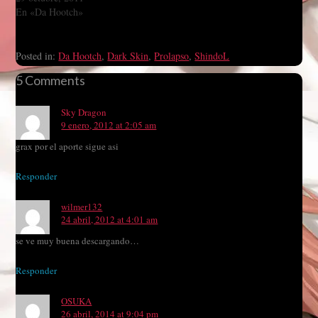
En «Da Hootch»
Posted in:
Da Hootch
,
Dark Skin
,
Prolapso
,
ShindoL
5 Comments
Sky Dragon
9 enero, 2012 at 2:05 am
grax por el aporte sigue asi
Responder
wilmer132
24 abril, 2012 at 4:01 am
se ve muy buena descargando…
Responder
OSUKA
26 abril, 2014 at 9:04 pm