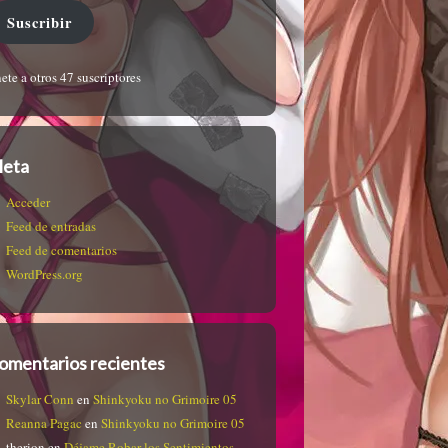
Suscribir
ete a otros 47 suscriptores
eta
Acceder
Feed de entradas
Feed de comentarios
WordPress.org
omentarios recientes
Skylar Conn
en
Shinkyoku no Grimoire 05
Reanna Pagac
en
Shinkyoku no Grimoire 05
therion
en
Déjame Robar los Sentimientos