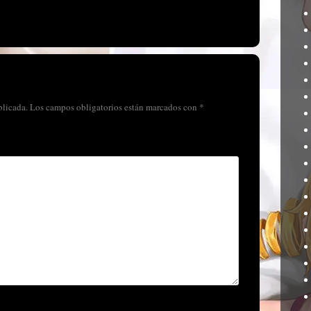
blicada.
Los campos obligatorios están marcados con
*