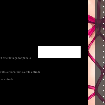
n este navegador para la
entes comentarios a esta entrada.
eva entrada.