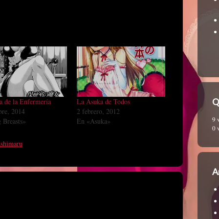
Q
a de la Enfermería
La Asuka de Todos
bre, 2014
2 febrero, 2012
9 
 Breasts»
En «Asuka»
0 
shimaru
A