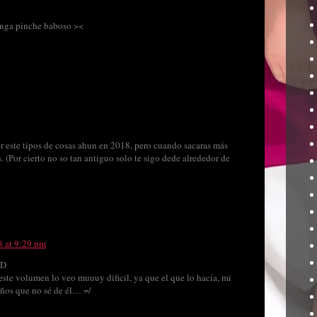
anga pinche baboso ><
r este tipos de cosas ahun en 2018, pero cuando sacaras más
. (Por cierto no so tan antiguo solo te sigo dede alrededor de
8 at 9:29 pm
xD
este volumen lo veo muuuy dificil, ya que el que lo hacía, mi
años que no sé de él… =/