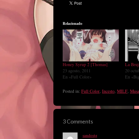
Relacionado
Honey Syrup 2 [Thomas]
La Bruj
23 agosto, 2011
20 octu
En «Full Color»
En «Big
Posted in:
Full Color
,
Incesto
,
MILF
,
Musa
3 Comments
sandostg