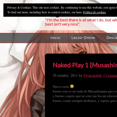
Privacy & Cookies: This site uses cookies. By continuing to use this website, you agree t
Pzykosis666HFa
To find out more, including how to control cookies, see here:
Política de cookies
"I'm the best there is at what I do, but wh
best isn't very nice".
Inicio
Lector Online
Desca
Naked Play 1 [Musashi
29 octubre, 2011
by
Pzykosis666
3 Comme
Nueva serie
bueno esta es un tank de Musashimaru que e
y bueno, espero que no este tan fea mi edicio
bueno, como siempre disfruten, y espero que 