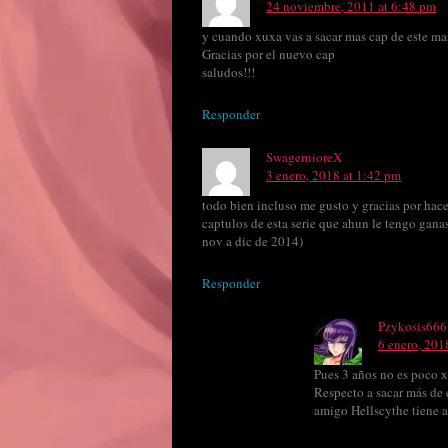
24 noviembre, 2011 at 6:48 pm
y cuando xuxa vas a sacar mas cap de este m
Gracias por el nuevo cap
saludos!!!
Responder
SwagernioreX
3 enero, 2018 at 1:42 pm
todo bien incluso me gusto y gracias por hace
captulos de esta serie que ahun le tengo ganas
nov a dic de 2014)
Responder
Pzykosis666
6 enero, 201
Pues 3 años no es poco 
Respecto a sacar más de 
amigo Hellscythe tiene 