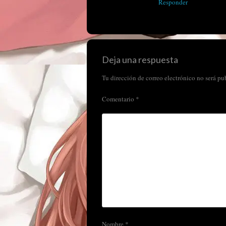
Responder
Deja una respuesta
Tu dirección de correo electrónico no será pu
Comentario
*
Nombre
*