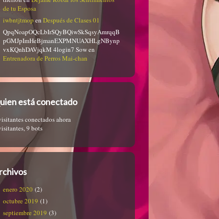
de tu Esposa
iwbntjtmop
en
Después de Clases 01
QpqNoapOQcLbIrSQyBQiwSkSqsyAmrqqB
pGMJpImHeBjmanEXPMNUAXHLgNBynp
vxKQnhDAVjqkM 4login7 Sow
en
Entrenadora de Perros Mai-chan
uien está conectado
visitantes conectados ahora
visitantes,
9 bots
rchivos
enero 2020
(2)
octubre 2019
(1)
septiembre 2019
(3)