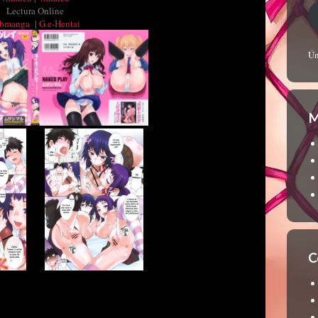
Lectura Online
bmanga
|
G.e-Hentai
Ún
M
C