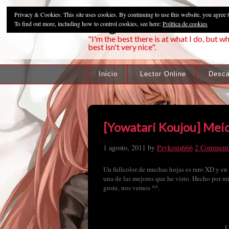
Privacy & Cookies: This site uses cookies. By continuing to use this website, you agree t
Pzykosis666HFa
To find out more, including how to control cookies, see here:
Política de cookies
"I'm the best there is at what I do, but wh
best isn't very nice".
Inicio
Lector Online
Desca
[Yowatari Koujou] Mei
1 agosto, 2011
by
Pzykosis666
2 Comment
Un fullcolor de muchas hojas es raro XD y en
una de las mejores que he visto. Hecho por m
guste, nos vemos ^^.
L