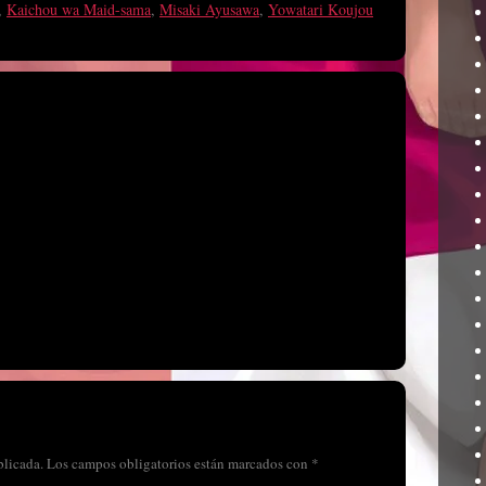
,
Kaichou wa Maid-sama
,
Misaki Ayusawa
,
Yowatari Koujou
blicada.
Los campos obligatorios están marcados con
*