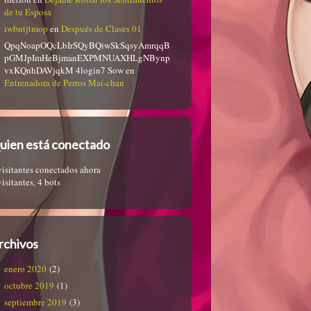
de tu Esposa
iwbntjtmop
en
Después de Clases 01
QpqNoapOQcLbIrSQyBQiwSkSqsyAmrqqB
pGMJpImHeBjmanEXPMNUAXHLgNBynp
vxKQnhDAVjqkM 4login7 Sow
en
Entrenadora de Perros Mai-chan
uien está conectado
visitantes conectados ahora
visitantes,
4 bots
rchivos
enero 2020
(2)
octubre 2019
(1)
septiembre 2019
(3)