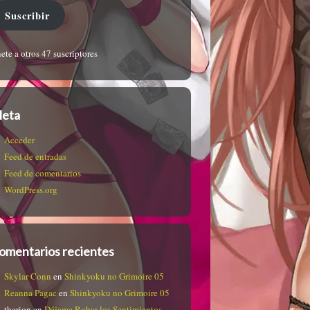
Suscribir
ete a otros 47 suscriptores
eta
Acceder
Feed de entradas
Feed de comentarios
WordPress.org
omentarios recientes
Skylar Conn
en
Shinkyoku no Grimoire 05
Reanna Pagac
en
Shinkyoku no Grimoire 05
therion
en
Déjame Robar los Sentimientos