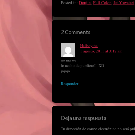
la…
Posted in:
Doujin
,
Full Color
,
Jet Yowatari
2 Comments
Hellscythe
1 agosto, 2011 at 3:12 am
no ma we
lo acabo de publicar!!! XD
jajaja
Responder
Deja una respuesta
Tu dirección de correo electrónico no será pu