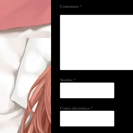
Comentario
*
Nombre
*
Correo electrónico
*