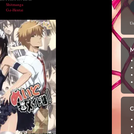
Shitmanga
G.e-Hentai
Ún
M
C