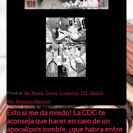
Posted in:
Big Breasts
,
Doujin
,
Evangelion
,
FEI
,
Maidoll
,
Mari Illustrious Makinami
Esto si me da miedo! La CDC te
aconseja que hacer en caso de un
apocalipsis zombie, ¿que habra entre