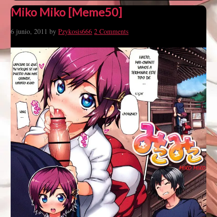
Miko Miko [Meme50]
6 junio, 2011
by
Pzykosis666
2 Comments