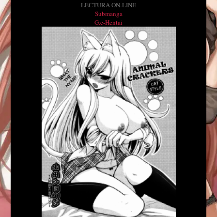
LECTURA ON-LINE
Submanga
G.e-Hentai