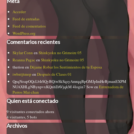
Meta
Acceder
Feed de entradas
Feed de comentarios
WordPress.org
Comentarios recientes
Skylar Conn
en
Shinkyoku no Grimoire 05
Reanna Pagac
en
Shinkyoku no Grimoire 05
therion
en
Déjame Robar los Sentimientos de tu Esposa
iwbntjtmop
en
Después de Clases 01
QpqNoapOQcLbIrSQyBQiwSkSqsyAmrqqBpGMJpImHeBjmanEXPM
NUAXHLgNBynpvxKQnhDAVjqkM 4login7 Sow
en
Entrenadora de
Perros Mai-chan
Quien está conectado
9 visitantes conectados ahora
4 visitantes,
5 bots
Archivos