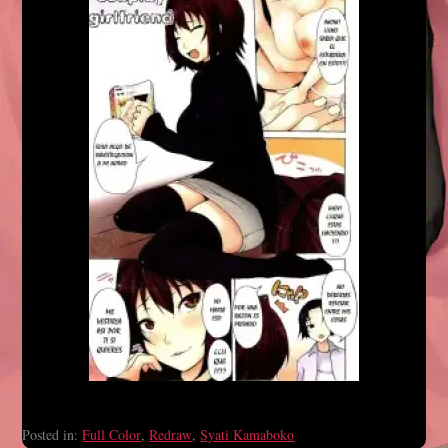
Posted in:
Full Color
,
Redraw
,
Syati Kamaboko