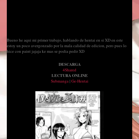
Bueno he aqui mi primer trabajo, hablando de hentai en si XD en este
estoy un poco avergonzado por la mala calidad de edicion, pero pues lo
hice con paint jajaja ke mas se podia pedir XD
DESCARGA
4Shared
LECTURA ONLINE
Submanga
|
Ge-Hentai