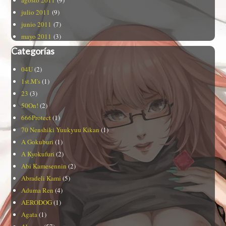
julio 2011
(9)
junio 2011
(7)
mayo 2011
(3)
Categorías
04U
(2)
1st.M's
(1)
23
(3)
50On!
(2)
666Protect
(1)
70 Nenshiki Yuukyuu Kikan
(1)
A Gokuburi
(1)
A Kyokufuri
(2)
Abi Kamesennin
(2)
Abradeli Kami
(5)
Aduma Ren
(4)
AERODOG
(1)
Agata
(1)