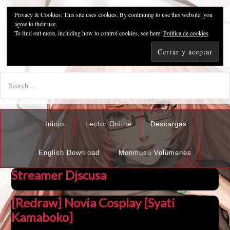
Privacy & Cookies: This site uses cookies. By continuing to use this website, you
Pzykosis666HFansub
agree to their use.
To find out more, including how to control cookies, see here:
Política de cookies
"I'm the best there is at what I do, but what I do best isn't very
nice".
Inicio
Lector Online
Descargas
English Download
Monmusu Volúmenes
Streamer Djscusa
[Redraw] Novia Cosplay [Syati
Kamaboko]