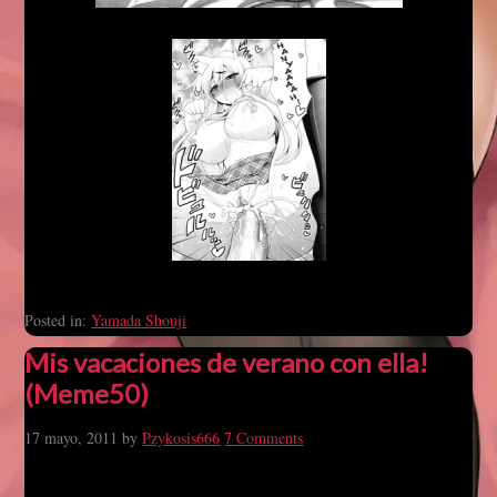
Posted in:
Yamada Shouji
Mis vacaciones de verano con ella!
(Meme50)
17 mayo, 2011
by
Pzykosis666
7 Comments