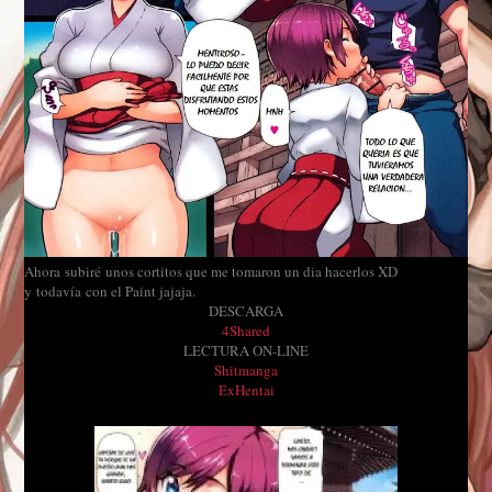
Ahora subiré unos cortitos que me tomaron un dia hacerlos XD
y todavía con el Paint jajaja.
DESCARGA
4Shared
LECTURA ON-LINE
Shitmanga
ExHentai