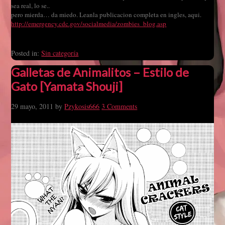
sea real, lo se..
pero mierda… da miedo. Leanla publicacion completa en ingles, aqui.
http://emergency.cdc.gov/socialmedia/zombies_blog.asp
Posted in:
Sin categoría
Galletas de Animalitos – Estilo de
Gato [Yamata Shouji]
29 mayo, 2011
by
Pzykosis666
3 Comments