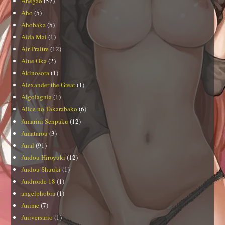
Ahegao
(57)
Aho
(5)
Ahobaka
(5)
Aida Mai
(1)
Air Praitre
(12)
Aiue Oka
(2)
Akinosora
(1)
Alexander the Great
(1)
Algolagnia
(1)
Alice no Takarabako
(6)
Amarini Senpaku
(12)
Amatarou
(3)
Anal
(91)
Andou Hiroyuki
(12)
Andou Shuuki
(1)
Androide 18
(1)
angelphobia
(1)
Anime
(7)
Aniversario
(1)