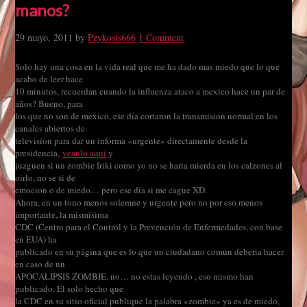
manos?
29 mayo, 2011
by
Pzykosis666
1 Comment
Solo hay una cosa en la vida real que me ha dado mas miedo que lo que
acabo de leer hace
10 minutos, recuerdan cuando la influenza ataco a mexico hace un par de
años? Bueno, para
los que no son de mexico, ese día cortaron la transmision normal en los
canales abiertos de
television para dar un informa «urgente» directamente desde la
presidencia,
veanlo aqui
y
juzguen si un zombie friki como yo no se haria mierda en los calzones al
oirlo, no se si de
emocion o de miedo… pero ese día si me cague XD.
Ahora, en un tono menos solemne y urgente pero no por eso menos
importante, la mismisima
CDC (Centro para el Control y la Prevención de Enfermedades, con base
en EUA) ha
publicado en su página que es lo que un ciudadano comun deberia hacer
en caso de un
APOCALIPSIS ZOMBIE, no… no estas leyendo , eso mismo han
publicado. El solo hecho que
la CDC en su sitio oficial publique la palabra «zombie» ya es de miedo,