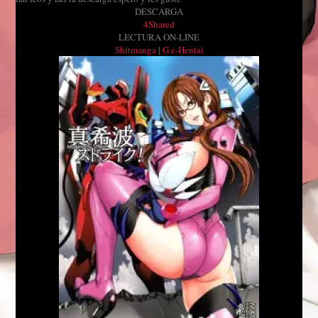
DESCARGA
4Shared
LECTURA ON-LINE
Shitmanga
|
G.e-Hentai