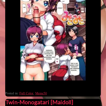
Posted in:
Full Color
,
Meme50
Twin-Monogatari [Maidoll]