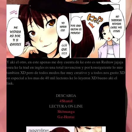
Y aki el otro, en este apenas me doy cuenta de ke esto es un Redraw jajaja
osea ke la trad en ingles es una total invencion y por konsiguiente lo mio
tambien XD pero de todos modos fue muy creativo y a todos nos gusto XD
en especial a los mas de 40 mil lectores ke lo leyeron XD bueno aki el
link.
DESCARGA
4Shared
LECTURA ON-LINE
Shitmanga
G.e-Hentai