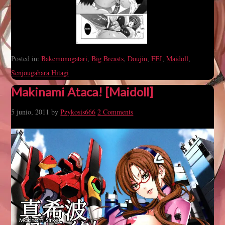
Posted in:
Bakemonogatari
,
Big Breasts
,
Doujin
,
FEI
,
Maidoll
,
Senjougahara Hitagi
Makinami Ataca! [Maidoll]
5 junio, 2011
by
Pzykosis666
2 Comments