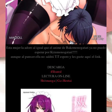
Esta mujer la adoro al igual que el anime de Bakemonogatari ya no puedo
esperar por Kizumonogatari!!!!!
aunque al parecer ella no saldrá T-T espero y les guste aquí el link.
DESCARGA
4Shared
LECTURA ON-LINE
Shitmanga
|
G.e-Hentai